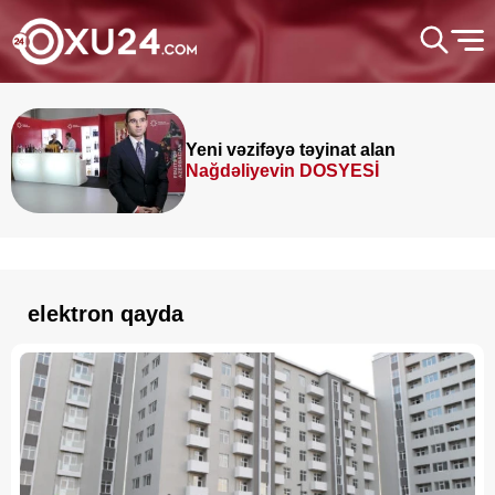
Yeni vəzifəyə təyinat alan
Nağdəliyevin DOSYESİ
elektron qayda