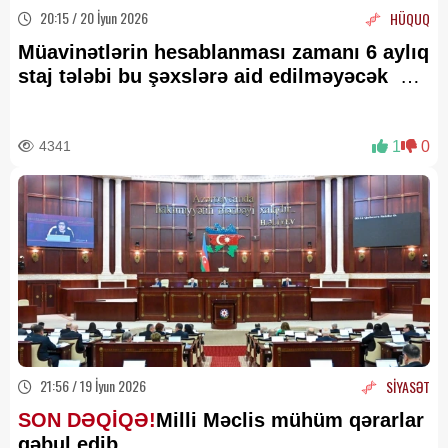
20:15 / 20 İyun 2026
HÜQUQ
Müavinətlərin hesablanması zamanı 6 aylıq
staj tələbi bu şəxslərə aid edilməyəcək —
AÇIQLAMA
4341
1
0
21:56 / 19 İyun 2026
SİYASƏT
SON DƏQİQƏ!
Milli Məclis mühüm qərarlar
qəbul edib