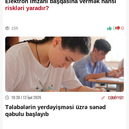
Elektron imzanı başqasına vermək hansı
riskləri yaradır?
155
0
0
10:30 / 13 İyul 2026
CƏMİYYƏT
Tələbələrin yerdəyişməsi üzrə sənəd
qəbulu başlayıb