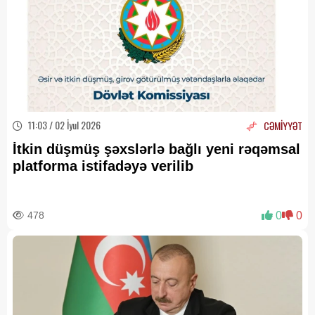
11:03 / 02 İyul 2026
CƏMİYYƏT
İtkin düşmüş şəxslərlə bağlı yeni rəqəmsal
platforma istifadəyə verilib
478
0
0