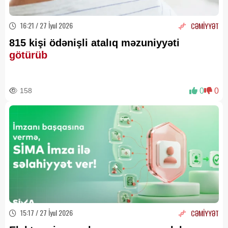
16:21 / 27 İyul 2026
CƏMİYYƏT
815 kişi ödənişli atalıq məzuniyyəti
götürüb
158
0
0
15:17 / 27 İyul 2026
CƏMİYYƏT