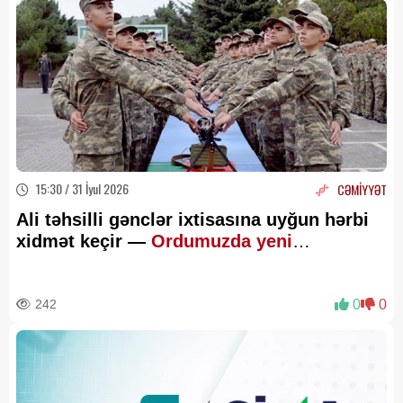
15:30 / 31 İyul 2026
CƏMİYYƏT
Ali təhsilli gənclər ixtisasına uyğun hərbi
xidmət keçir —
Ordumuzda yeni
intellektual model
242
0
0