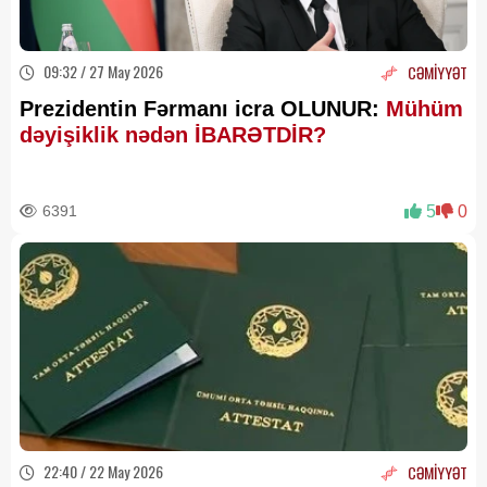
09:32 / 27 May 2026
CƏMİYYƏT
Prezidentin Fərmanı icra OLUNUR:
Mühüm
dəyişiklik nədən İBARƏTDİR?
6391
5
0
22:40 / 22 May 2026
CƏMİYYƏT