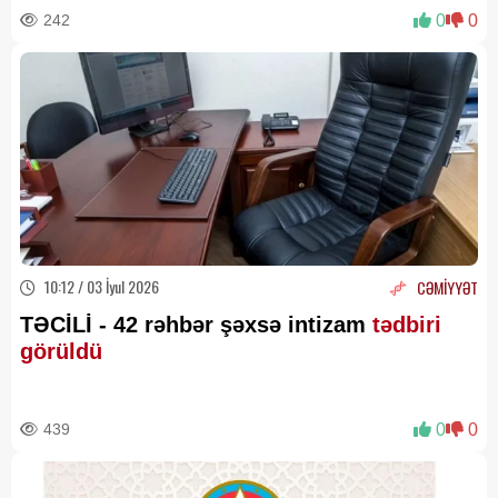
242
0
0
10:12 / 03 İyul 2026
CƏMİYYƏT
TƏCİLİ - 42 rəhbər şəxsə intizam
tədbiri
görüldü
439
0
0