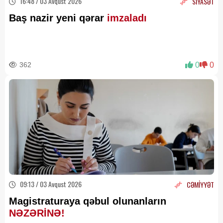
16:48 / 03 Avqust 2026
SİYASƏT
Baş nazir yeni qərar
imzaladı
362
0
0
09:13 / 03 Avqust 2026
CƏMİYYƏT
Magistraturaya qəbul olunanların
NƏZƏRİNƏ!