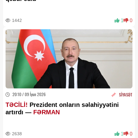
1442
1
0
20:10 / 09 İyun 2026
SİYASƏT
TƏCİLİ!
Prezident onların səlahiyyətini
artırdı —
FƏRMAN
2638
1
0