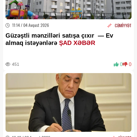
11:14 / 04 Avqust 2026
CƏMİYYƏT
Güzəştli mənzilləri satışa çıxır — Ev
almaq istəyənlərə
ŞAD XƏBƏR
451
0
0