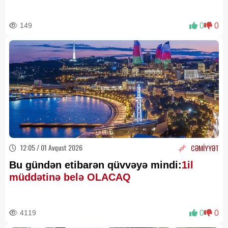
149
0
0
12:05 / 01 Avqust 2026
CƏMİYYƏT
Bu gündən etibarən qüvvəyə mindi:
1il
müddətinə belə OLACAQ
4119
0
0