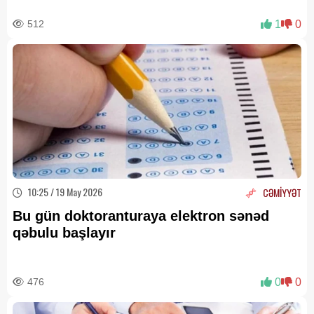
512
1
0
10:25 / 19 May 2026
CƏMİYYƏT
Bu gün doktoranturaya elektron sənəd
qəbulu başlayır
476
0
0