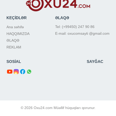
KEÇİDLƏR
ƏLAQƏ
Tel: (+99450) 247 90 86
Ana səhifə
E-mail: oxucomsayti @gmail.com
HAQQIMIZDA
ƏLAQƏ
REKLAM
SOSİAL
SAYĞAC
© 2026 Oxu24.com Müəllif hüquqları qorunur.