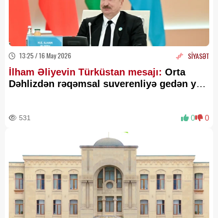
13:25 / 16 May 2026
SİYASƏT
İlham Əliyevin Türküstan mesajı:
Orta
Dəhlizdən rəqəmsal suverenliyə gedən yol
- ŞƏRH
531
0
0