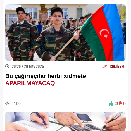
20:28 / 28 May 2026
CƏMİYYƏT
Bu çağırışçılar hərbi xidmətə
APARILMAYACAQ
2100
0
0