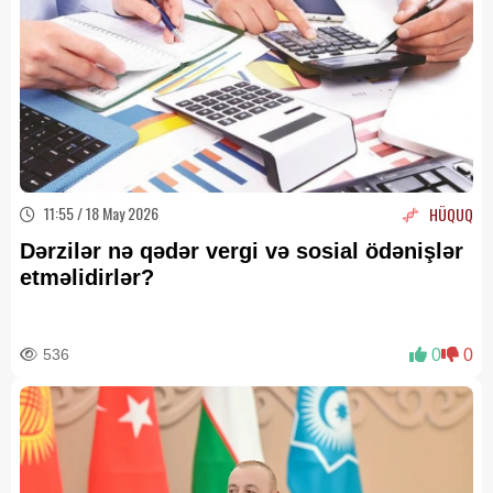
11:55 / 18 May 2026
HÜQUQ
Dərzilər nə qədər vergi və sosial ödənişlər
etməlidirlər?
536
0
0