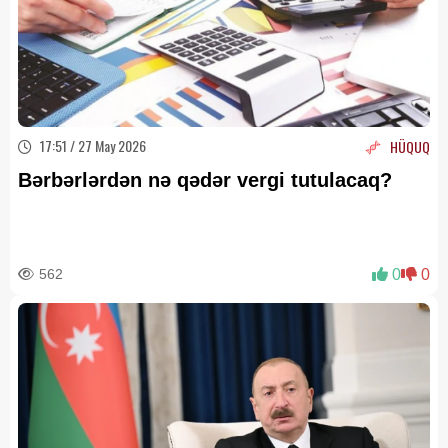
17:51 / 27 May 2026
HÜQUQ
Bərbərlərdən nə qədər vergi tutulacaq?
562
0
0