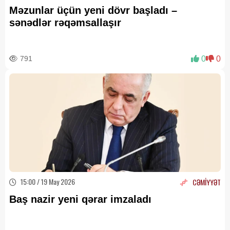
Məzunlar üçün yeni dövr başladı –
sənədlər rəqəmsallaşır
791
0
0
15:00 / 19 May 2026
CƏMİYYƏT
Baş nazir yeni qərar imzaladı