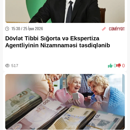
15:30 / 25 İyun 2026
CƏMİYYƏT
Dövlət Tibbi Sığorta və Ekspertiza
Agentliyinin Nizamnaməsi təsdiqlənib
517
0
0