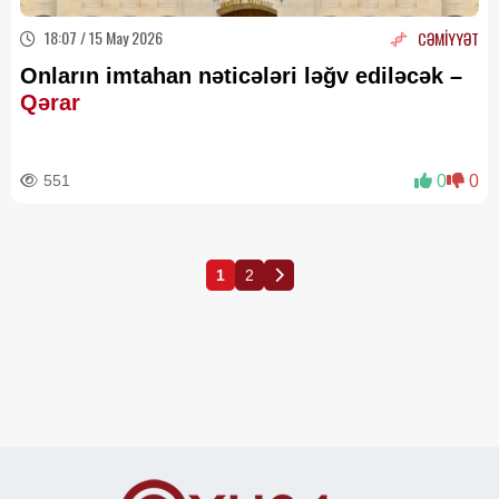
18:07 / 15 May 2026
CƏMİYYƏT
Onların imtahan nəticələri ləğv ediləcək –
Qərar
551
0
0
1
2