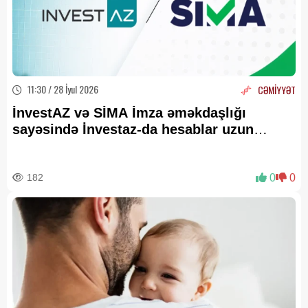
11:30 / 28 İyul 2026
CƏMİYYƏT
İnvestAZ və SİMA İmza əməkdaşlığı
sayəsində İnvestaz-da hesablar uzun
zamandır tam onlayn açılır
182
0
0