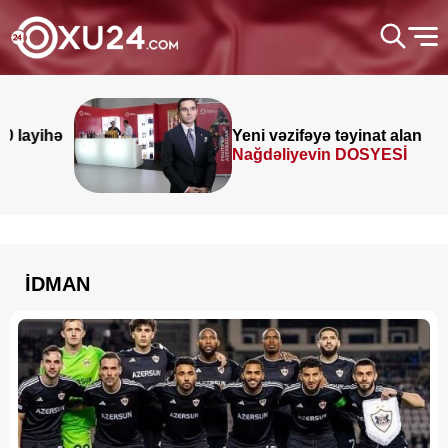
Yeni vəzifəyə təyinat alan
Nağdəliyevin DOSYESİ
İDMAN