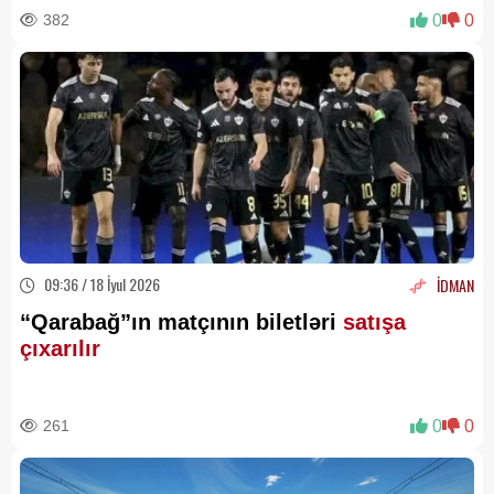
382
0
0
09:36 / 18 İyul 2026
İDMAN
“Qarabağ”ın matçının biletləri
satışa
çıxarılır
261
0
0