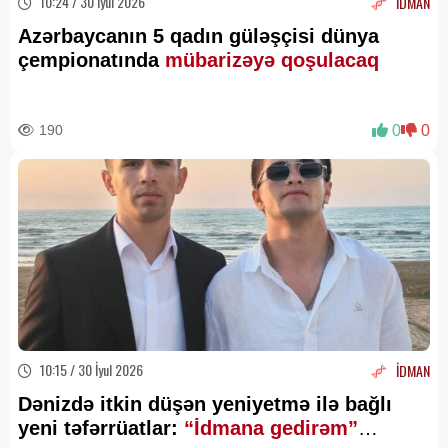
10:24 / 30 İyul 2026
İDMAN
Azərbaycanın 5 qadın güləşçisi dünya
çempionatında
mübarizəyə qoşulacaq
190
0
0
10:15 / 30 İyul 2026
İDMAN
Dənizdə itkin düşən yeniyetmə ilə bağlı
yeni təfərrüatlar:
“İdmana gedirəm”