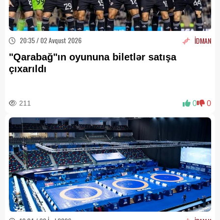
20:35 / 02 Avqust 2026
İDMAN
"Qarabağ"ın oyununa biletlər satışa
çıxarıldı
211
0
0