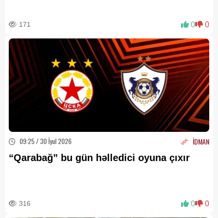
deyərək evdən çıxıb
171
0
0
09:25 / 30 İyul 2026
İDMAN
“Qarabağ” bu gün həlledici oyuna çıxır
316
0
0