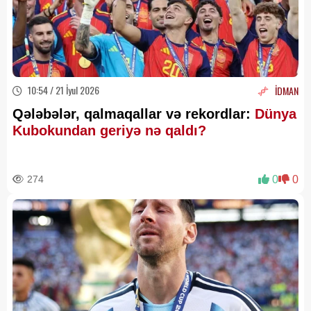
10:54 / 21 İyul 2026
İDMAN
Qələbələr, qalmaqallar və rekordlar:
Dünya
Kubokundan geriyə nə qaldı?
274
0
0