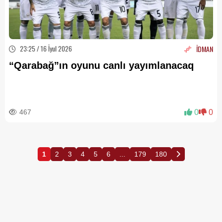
23:25 / 16 İyul 2026
İDMAN
“Qarabağ”ın oyunu canlı yayımlanacaq
467
0
0
1
2
3
4
5
6
...
179
180