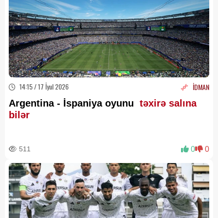
14:15 / 17 İyul 2026
İDMAN
Argentina - İspaniya oyunu
təxirə salına
bilər
511
0
0