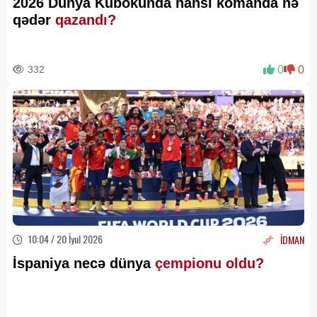
2026 Dünya Kubokunda hansı komanda nə
qədər
qazandı?
332
0
0
10:04 / 20 İyul 2026
İDMAN
İspaniya necə dünya
çempionu oldu?