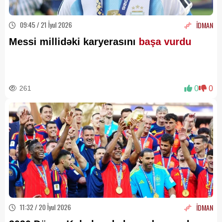
09:45 / 21 İyul 2026
İDMAN
Messi millidəki karyerasını
başa vurdu
261
0
0
11:32 / 20 İyul 2026
İDMAN