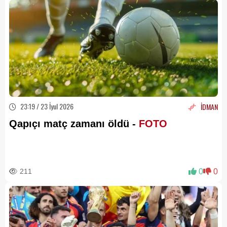
23:19 / 23 İyul 2026
İDMAN
Qapıçı matç zamanı öldü -
FOTO
211
0
0