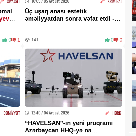
16:09 / 05 Avqust 2026
SİYASƏT
KRİMİNAL
 əməl
Üç uşaq anası estetik
yev
əməliyyatdan sonra vəfat etdi -
FOTO
0
1
141
0
0
12:40 / 04 Avqust 2026
CƏMİYYƏT
HƏRBİ
“HAVELSAN”-ın yeni proqramı
Azərbaycan HHQ-yə nə