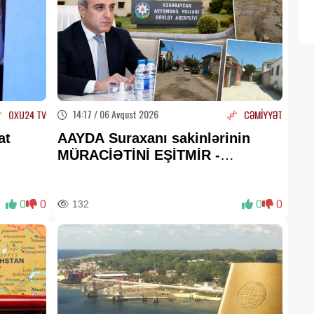
14:17 / 06 Avqust 2026
OXU24 TV
CƏMİYYƏT
at
AAYDA Suraxanı sakinlərinin
MÜRACİƏTİNİ EŞİTMİR -
Uşaqlarımız yenə palçıq içində
məktəbə gedəcək?
0
0
132
0
0