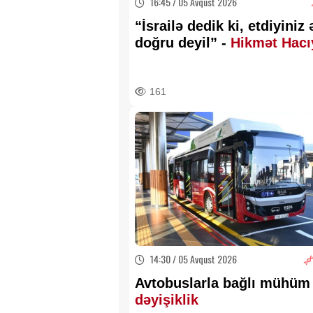
16:45 / 05 Avqust 2026
“İsrailə dedik ki, etdiyiniz
doğru deyil” -
Hikmət Hacı
detalları AÇDI
161
14:30 / 05 Avqust 2026
Avtobuslarla bağlı mühüm
dəyişiklik