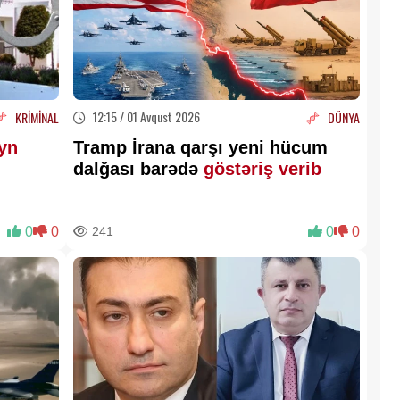
12:15 / 01 Avqust 2026
KRİMİNAL
DÜNYA
yn
Tramp İrana qarşı yeni hücum
dalğası barədə
göstəriş verib
0
0
241
0
0