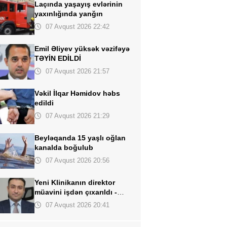
Laçında yaşayış evlərinin
yaxınlığında yanğın
07 Avqust 2026 22:42
Emil Əliyev yüksək vəzifəyə
TƏYİN EDİLDİ
07 Avqust 2026 21:57
Vəkil İlqar Həmidov
həbs
edildi
07 Avqust 2026 21:29
Beyləqanda 15 yaşlı oğlan
kanalda boğulub
07 Avqust 2026 20:56
Yeni Klinikanın direktor
müavini işdən çıxarıldı -
FOTO
07 Avqust 2026 20:41