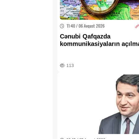
11:40 / 06 Avqust 2026
Cənubi Qafqazda
kommunikasiyaların açılm
İran üçün hansı nəticələri
edir? —
ŞƏRH
113