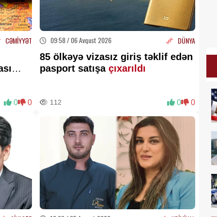
09:58 / 06 Avqust 2026
CƏMİYYƏT
DÜNYA
85 ölkəyə vizasız giriş təklif edən
ası
pasport satışa
çıxarıldı
 vəd
0
0
112
0
0