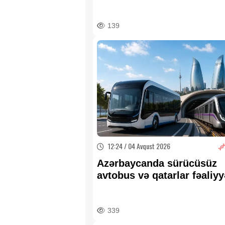
139
12:24 / 04 Avqust 2026
Azərbaycanda sürücüsüz
avtobus və qatarlar fəaliyy
göstərəcək:
Təhlükəsizlik
ölkədə nə dəyişməlidir?
339