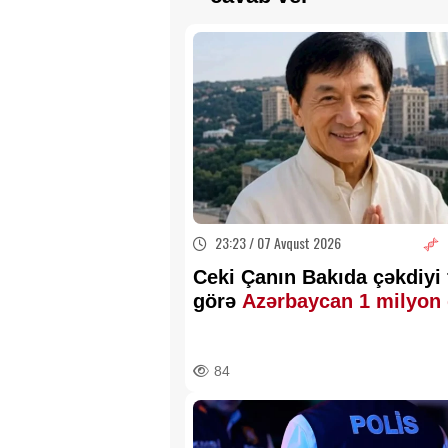
23:23 / 07 Avqust 2026
Ceki Çanın Bakıda çəkdiyi 
görə
Azərbaycan 1 milyon 
ödəyə bilər?
84