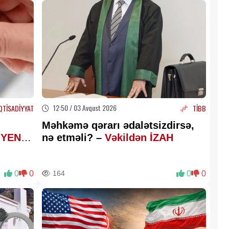
12:50 / 03 Avqust 2026
QTİSADİYYAT
TİBB
Məhkəmə qərarı ədalətsizdirsə,
ı
YENİ
nə etməli? –
Vəkildən İZAH
0
0
164
0
0