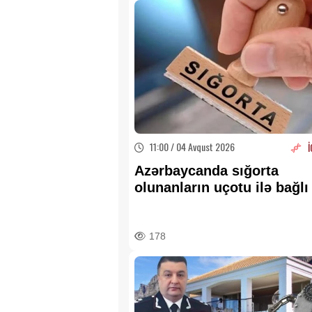
11:00 / 04 Avqust 2026
İ
Azərbaycanda sığorta
olunanların uçotu ilə bağl
QAYDA
178