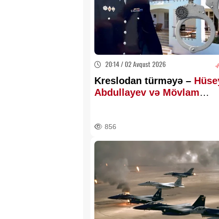
20:14 / 02 Avqust 2026
Kreslodan türməyə –
Hüse
Abdullayev və Mövlam
Şıxəliyevin dosyesi
856