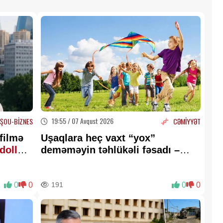
19:55 / 07 Avqust 2026
ŞOU-BİZNES
CƏMİYYƏT
filmə
Uşaqlara heç vaxt “yox”
dollar
deməməyin təhlükəli fəsadı –
Psixoloqdan valideynlərə
XƏBƏRDARLIQ
0
0
191
0
0