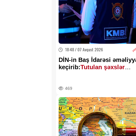
18:48 / 07 Avqust 2026
DİN-in Baş İdarəsi əməliyy
keçirib:
Tutulan şəxslər
kimlərdir?
469