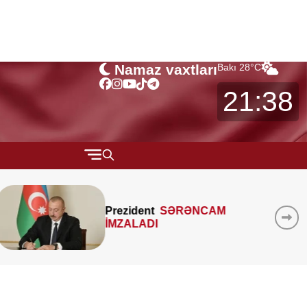
Namaz vaxtları
Bakı
28
°C
21:38
QARABAĞ
MTK-ların mənzil sahəsini
MÜSAHİBƏ
çöldən-çölə ölçməsi
MARAQLI
qanunidirmi? –
Hüquqşünas
xəbərdarlıq edir
CƏMİYYƏT
REDAKTORUN SEÇİMİ
ÖZƏL BÖLÜM