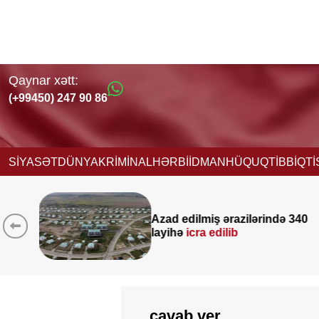
Qaynar xətt:
(+99450) 247 90 86
SİYASƏT
DÜNYA
KRİMİNAL
HƏRBİ
İDMAN
HÜQUQ
TİBB
İQT
ində 340
Yeni vəzifəyə təyinat alan
Nağdəliyevin DOSYESİ
cavab ver