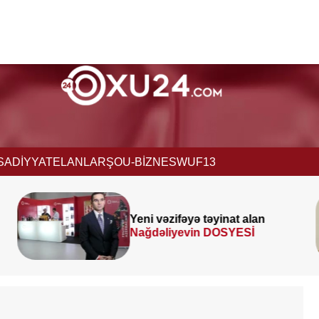
İSADİYYAT
ELANLAR
ŞOU-BİZNES
WUF13
Prezident
SƏRƏNCAM
İMZALADI