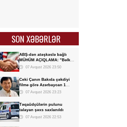
SON XƏBƏRLƏR
ABŞ-dən atəşkəslə bağlı
MÜHÜM AÇIQLAMA: "Bəlkə
də elə bu gün"
07 Avqust 2026 23:50
Ceki Çanın Bakıda çəkdiyi
filmə görə
Azərbaycan 1
milyon dollar ödəyə bilər?
07 Avqust 2026 23:23
Təqaüdçülərin pulunu
talayan
şəxs saxlanıldı
07 Avqust 2026 22:53