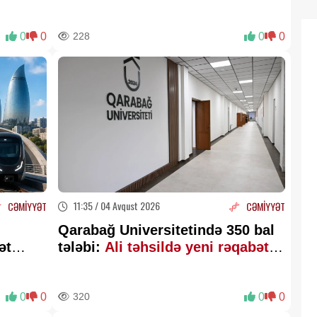
qazandıracaq? –
Hərbi
ekspertdən AÇIQLAMA
0
0
228
0
0
11:35 / 04 Avqust 2026
CƏMİYYƏT
CƏMİYYƏT
Qarabağ Universitetində 350 bal
ət
tələbi:
Ali təhsildə yeni rəqabət
 üçün
mühiti yaranır – Ekspertdən
AÇIQLAMA
0
0
320
0
0