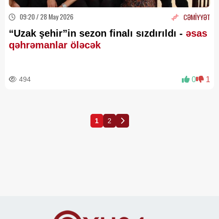
09:20 / 28 May 2026
CƏMİYYƏT
“Uzak şehir”in sezon finalı sızdırıldı -
əsas
qəhrəmanlar öləcək
494
0
1
1
2