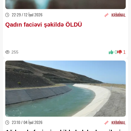
22:29 / 12 İyul 2026
KRİMİNAL
Qadın faciəvi şəkildə ÖLDÜ
255
0
1
23:10 / 04 İyul 2026
KRİMİNAL