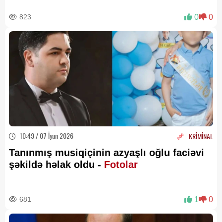
823
0
0
10:49 / 07 İyun 2026
KRİMİNAL
Tanınmış musiqiçinin azyaşlı oğlu faciəvi
şəkildə həlak oldu -
Fotolar
681
1
0