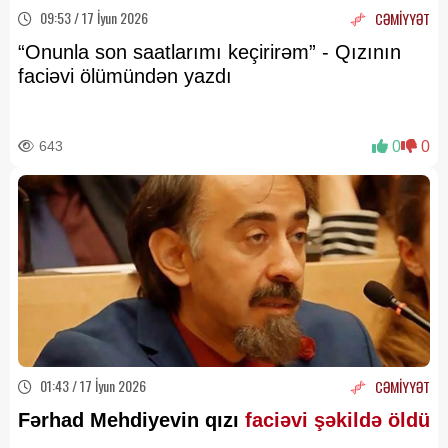
09:53 / 17 İyun 2026
CƏMİYYƏT
“Onunla son saatlarımı keçirirəm” - Qızının
faciəvi ölümündən yazdı
643
0
0
01:43 / 17 İyun 2026
CƏMİYYƏT
Fərhad Mehdiyevin qızı
faciəvi şəkildə öldü