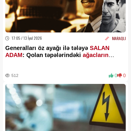
17:05 / 13 İyul 2026
MARAQLI
Generalları öz ayağı ilə tələyə
SALAN
ADAM
: Qolan təpələrindəki
ağacların
vahiməli sirri
512
0
0