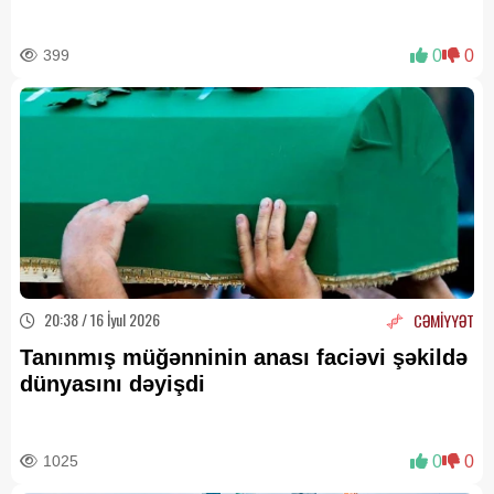
399
0
0
20:38 / 16 İyul 2026
CƏMİYYƏT
Tanınmış müğənninin anası faciəvi şəkildə
dünyasını dəyişdi
1025
0
0