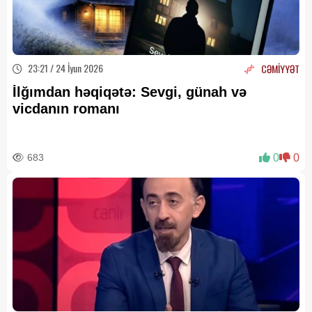
23:21 / 24 İyun 2026
CƏMİYYƏT
İlğımdan həqiqətə: Sevgi, günah və
vicdanın romanı
683
0
0