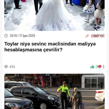
20:10 / 11 İyun 2026
CƏMİYYƏT
Toylar niyə sevinc məclisindən maliyyə
hesablaşmasına çevrilir?
491
1
1