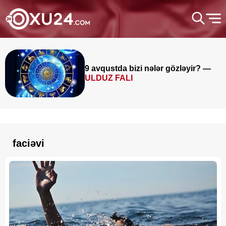
9 avqustda bizi nələr gözləyir? —
ULDUZ FALI
faciəvi