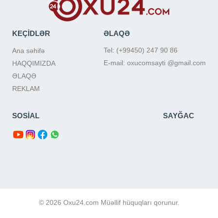
KEÇİDLƏR
ƏLAQƏ
Tel: (+99450) 247 90 86
Ana səhifə
E-mail: oxucomsayti @gmail.com
HAQQIMIZDA
ƏLAQƏ
REKLAM
SOSİAL
SAYĞAC
© 2026 Oxu24.com Müəllif hüquqları qorunur.