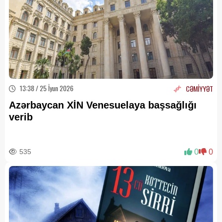
13:38 / 25 İyun 2026
CƏMİYYƏT
Azərbaycan XİN Venesuelaya başsağlığı
verib
535
0
0