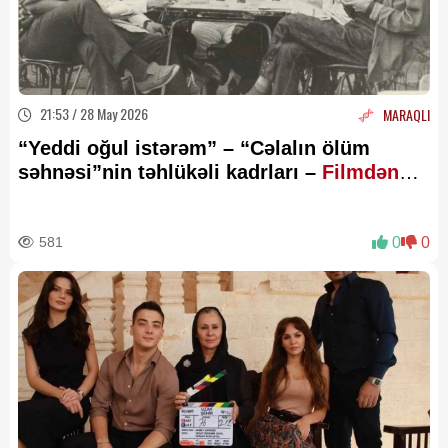
21:53 / 28 May 2026
MARAQLI
“Yeddi oğul istərəm” – “Cəlalın ölüm
səhnəsi”nin təhlükəli kadrları –
Filmdən
maraqlı xatirə
581
0
0