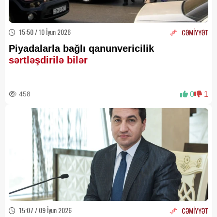
15:50 / 10 İyun 2026
CƏMİYYƏT
Piyadalarla bağlı qanunvericilik
sərtləşdirilə bilər
458
0
1
15:07 / 09 İyun 2026
CƏMİYYƏT