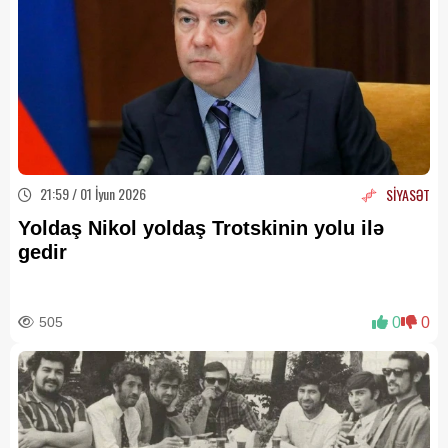
21:59 / 01 İyun 2026
SİYASƏT
Yoldaş Nikol yoldaş Trotskinin yolu ilə
gedir
505
0
0