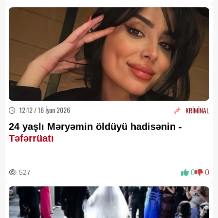
12:12 / 16 İyun 2026
KRİMİNAL
24 yaşlı Məryəmin öldüyü hadisənin -
Təfərrüatı
527
0
0