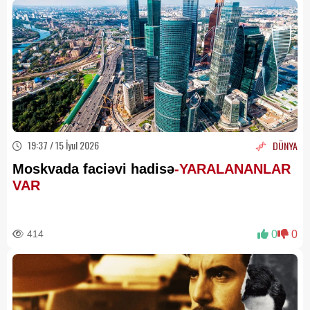
19:37 / 15 İyul 2026
DÜNYA
Moskvada faciəvi hadisə
-YARALANANLAR
VAR
414
0
0