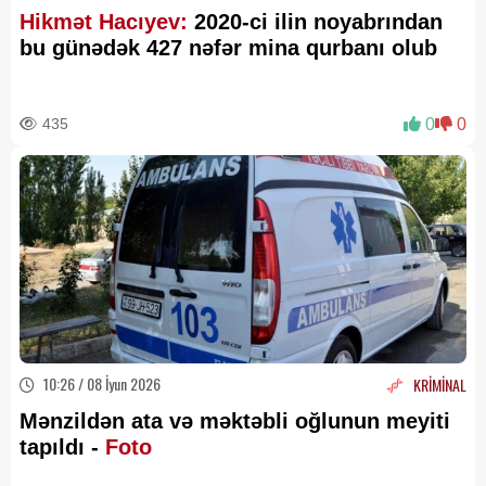
Hikmət Hacıyev:
2020-ci ilin noyabrından
bu günədək 427 nəfər mina qurbanı olub
435
0
0
10:26 / 08 İyun 2026
KRİMİNAL
Mənzildən ata və məktəbli oğlunun meyiti
tapıldı -
Foto