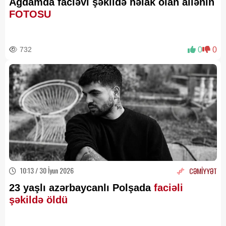
Ağdamda faciəvi şəkildə həlak olan ailənin
FOTOSU
732
0
0
10:13 / 30 İyun 2026
CƏMİYYƏT
23 yaşlı azərbaycanlı Polşada
faciəli
şəkildə öldü