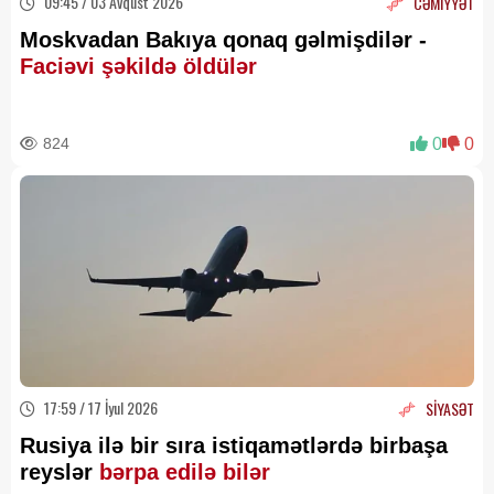
09:45 / 03 Avqust 2026
CƏMİYYƏT
Moskvadan Bakıya qonaq gəlmişdilər -
Faciəvi şəkildə öldülər
824
0
0
17:59 / 17 İyul 2026
SİYASƏT
Rusiya ilə bir sıra istiqamətlərdə birbaşa
reyslər
bərpa edilə bilər