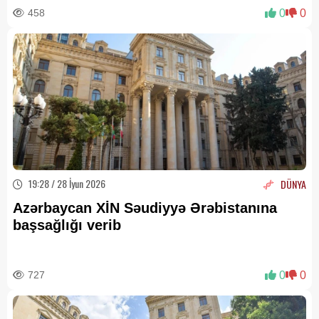
458
0
0
19:28 / 28 İyun 2026
DÜNYA
Azərbaycan XİN Səudiyyə Ərəbistanına
başsağlığı verib
727
0
0