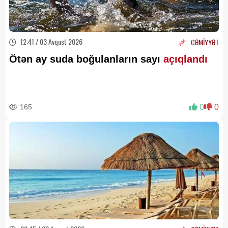
12:41 / 03 Avqust 2026
CƏMİYYƏT
Ötən ay suda boğulanların sayı
açıqlandı
165
0
0