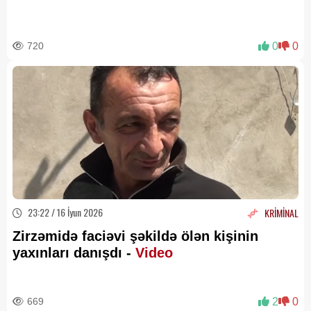
720
0
0
23:22 / 16 İyun 2026
KRİMİNAL
Zirzəmidə faciəvi şəkildə ölən kişinin
yaxınları danışdı -
Video
669
2
0