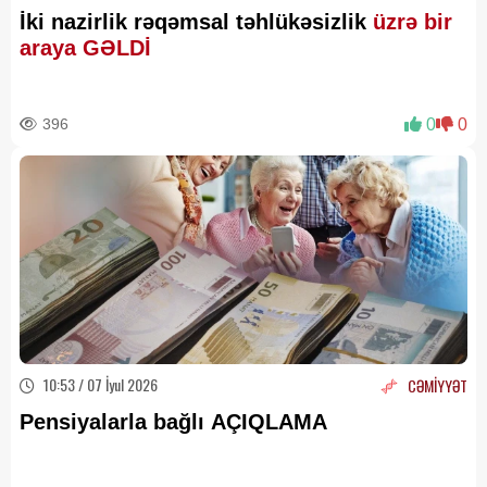
İki nazirlik rəqəmsal təhlükəsizlik
üzrə bir
araya GƏLDİ
396
0
0
10:53 / 07 İyul 2026
CƏMİYYƏT
Pensiyalarla bağlı AÇIQLAMA