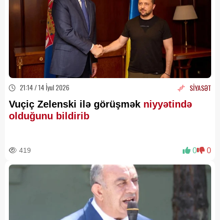
21:14 / 14 İyul 2026
SİYASƏT
Vuçiç Zelenski ilə görüşmək
niyyətində
olduğunu bildirib
419
0
0