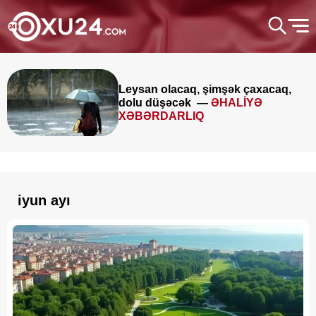
Leysan olacaq, şimşək çaxacaq,
dolu düşəcək —
ƏHALİYƏ
XƏBƏRDARLIQ
iyun ayı