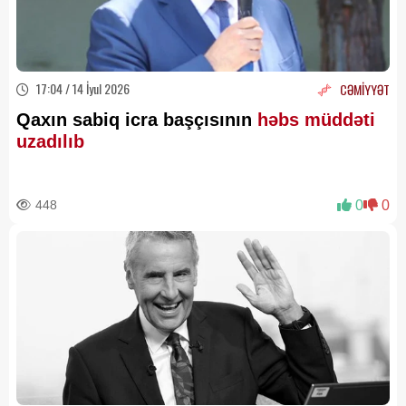
17:04 / 14 İyul 2026
CƏMİYYƏT
Qaxın sabiq icra başçısının
həbs müddəti
uzadılıb
448
0
0