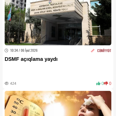
10:34 / 06 İyul 2026
CƏMİYYƏT
DSMF açıqlama yaydı
424
0
0