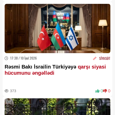
17:38 / 10 İyul 2026
SİYASƏT
Rəsmi Bakı İsrailin Türkiyəyə
qarşı siyasi
hücumunu əngəllədi
373
0
0