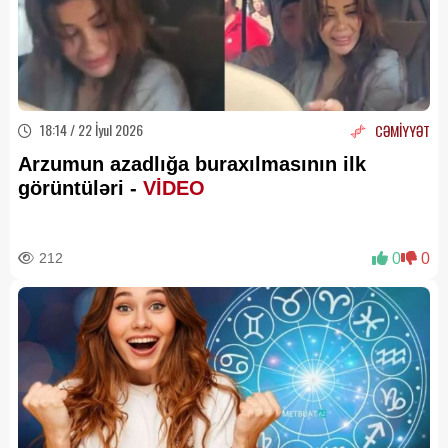
18:14 / 22 İyul 2026
CƏMİYYƏT
Arzumun azadlığa buraxılmasının ilk
görüntüləri -
VİDEO
212
0
0