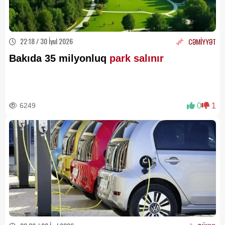
22:18 / 30 İyul 2026
CƏMİYYƏT
Bakıda 35 milyonluq
park salınır
6249
0
1