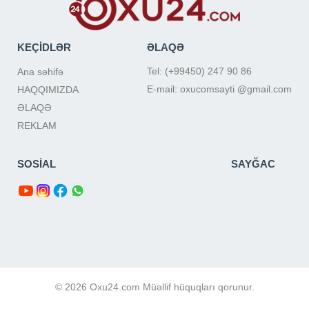
KEÇİDLƏR
ƏLAQƏ
Tel: (+99450) 247 90 86
Ana səhifə
E-mail: oxucomsayti @gmail.com
HAQQIMIZDA
ƏLAQƏ
REKLAM
SOSİAL
SAYĞAC
© 2026 Oxu24.com Müəllif hüquqları qorunur.