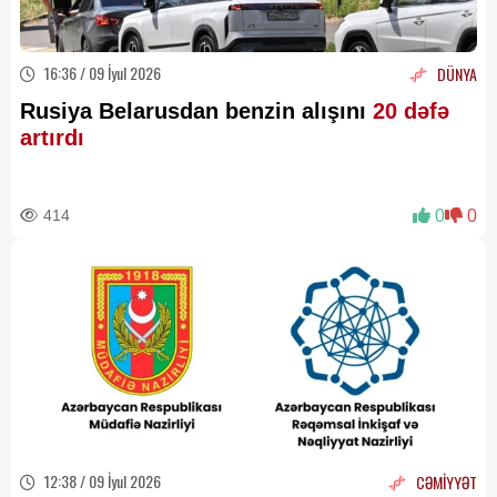
16:36 / 09 İyul 2026
DÜNYA
Rusiya Belarusdan benzin alışını
20 dəfə
artırdı
414
0
0
12:38 / 09 İyul 2026
CƏMİYYƏT