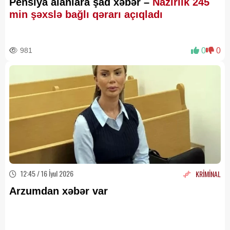
Pensiya alanlara şad xəbər –
Nazirlik 245
min şəxslə bağlı qərarı açıqladı
981
0
0
12:45 / 16 İyul 2026
KRİMİNAL
Arzumdan xəbər var