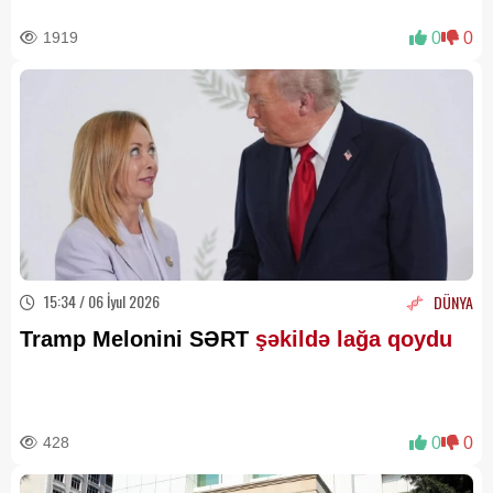
1919
0
0
15:34 / 06 İyul 2026
DÜNYA
Tramp Melonini SƏRT
şəkildə lağa qoydu
428
0
0