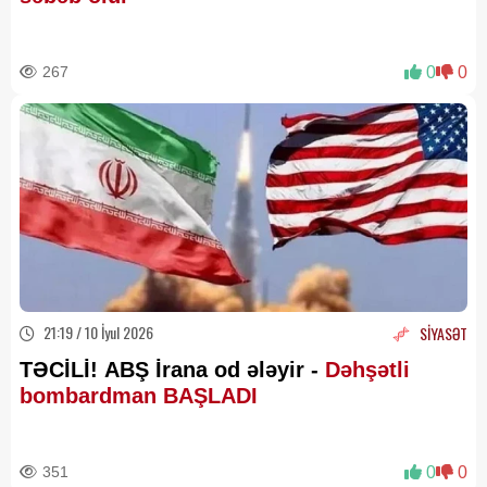
267
0
0
21:19 / 10 İyul 2026
SİYASƏT
TƏCİLİ! ABŞ İrana od ələyir -
Dəhşətli
bombardman BAŞLADI
351
0
0