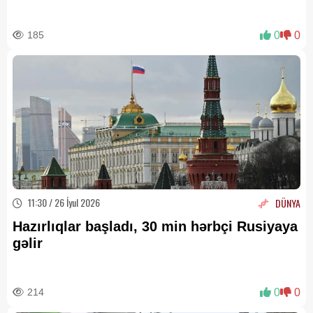
185
0
0
11:30 / 26 İyul 2026
DÜNYA
Hazırlıqlar başladı, 30 min hərbçi Rusiyaya
gəlir
214
0
0