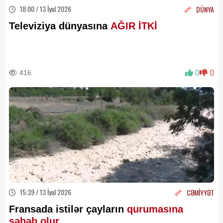
18:00 / 13 İyul 2026
DÜNYA
Televiziya dünyasına
AĞIR İTKİ
416
0
0
15:39 / 13 İyul 2026
CƏMİYYƏT
Fransada istilər çayların
qurumasına
səbəb olur