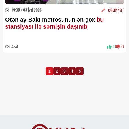
19:38 / 03 İyul 2026
CƏMİYYƏT
Ötən ay Bakı metrosunun ən çox
bu
stansiyası ilə sərnişin daşınıb
454
0
0
1
2
3
4