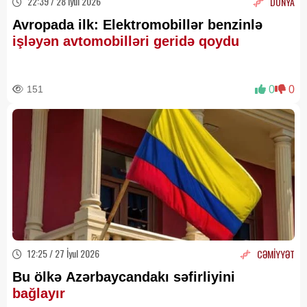
22:39 / 28 İyul 2026
DÜNYA
Avropada ilk: Elektromobillər benzinlə
işləyən avtomobilləri geridə qoydu
151
0
0
12:25 / 27 İyul 2026
CƏMİYYƏT
Bu ölkə Azərbaycandakı səfirliyini
bağlayır