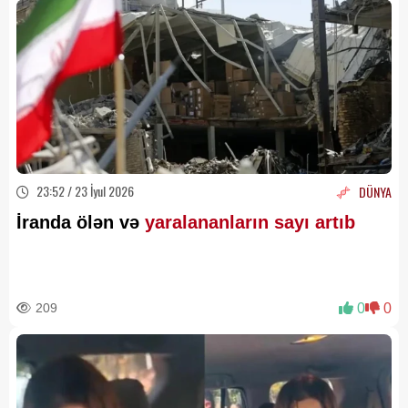
23:52 / 23 İyul 2026
DÜNYA
İranda ölən və
yaralananların sayı artıb
209
0
0