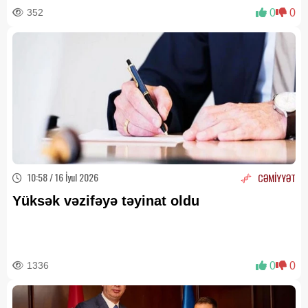
352
0
0
10:58 / 16 İyul 2026
CƏMİYYƏT
Yüksək vəzifəyə təyinat oldu
1336
0
0