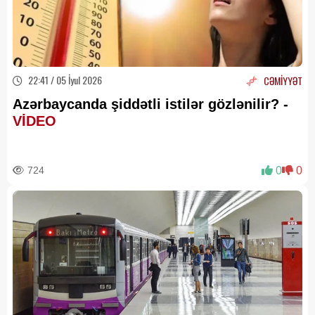
22:41 / 05 İyul 2026
CƏMİYYƏT
Azərbaycanda şiddətli istilər gözlənilir? -
VİDEO
724
0
0