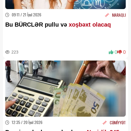
09:11 / 21 İyul 2026
MARAQLI
Bu BÜRCLƏR pullu və
xoşbəxt olacaq
223
0
0
12:35 / 20 İyul 2026
CƏMİYYƏT