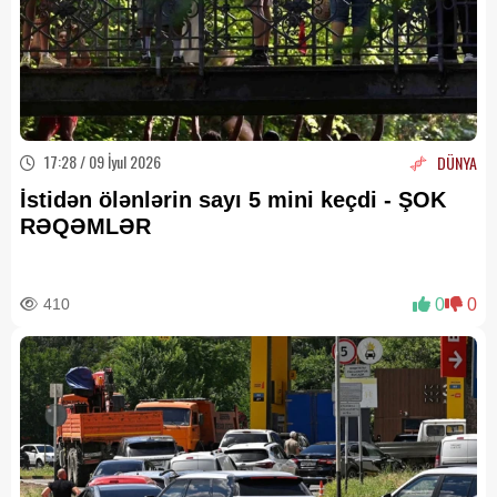
17:28 / 09 İyul 2026
DÜNYA
İstidən ölənlərin sayı 5 mini keçdi - ŞOK
RƏQƏMLƏR
410
0
0