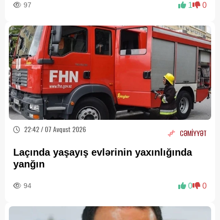
97
1
0
22:42 / 07 Avqust 2026
CƏMİYYƏT
Laçında yaşayış evlərinin yaxınlığında
yanğın
94
0
0