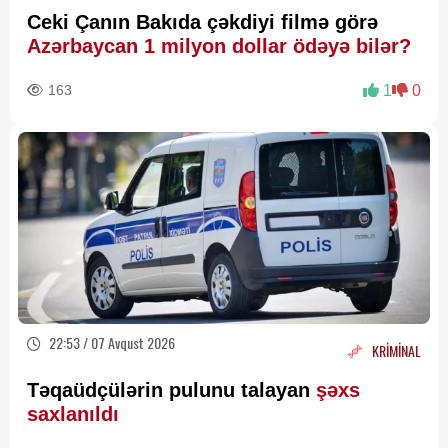
Ceki Çanın Bakıda çəkdiyi filmə görə
Azərbaycan 1 milyon dollar ödəyə bilər?
163
1
0
22:53 / 07 Avqust 2026
KRİMİNAL
Təqaüdçülərin pulunu talayan
şəxs
saxlanıldı