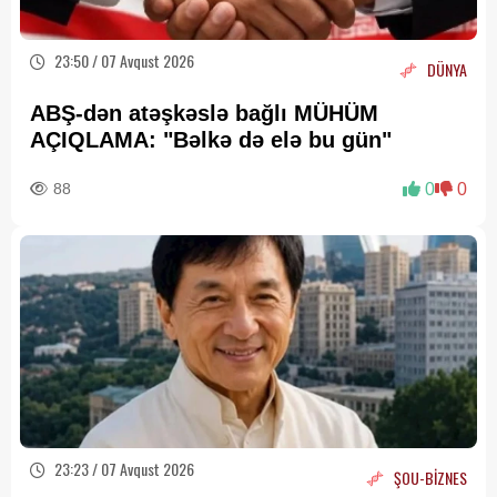
23:50 / 07 Avqust 2026
DÜNYA
ABŞ-dən atəşkəslə bağlı MÜHÜM
AÇIQLAMA: "Bəlkə də elə bu gün"
88
0
0
23:23 / 07 Avqust 2026
ŞOU-BİZNES