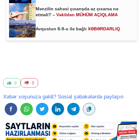
Mənzilin sahəsi çıxarışda az çıxarsa nə
etməli? –
Vəkildən MÜHÜM AÇIQLAMA
Avqustun 8-9-u ilə bağlı
XƏBƏRDARLIQ
0
0
Xəbər xoşunuza gəldi? Sosial şəbəkələrdə paylaşın