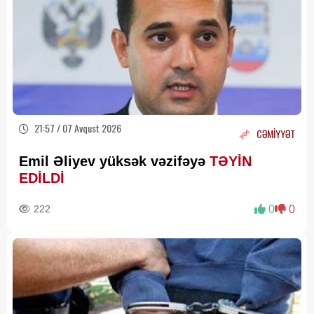
21:57 / 07 Avqust 2026
CƏMİYYƏT
Emil Əliyev yüksək vəzifəyə
TƏYİN
EDİLDİ
222
0
0