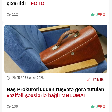
çıxarıldı -
FOTO
112
0
0
20:05 / 07 Avqust 2026
KRİMİNAL
Baş Prokurorluqdan rüşvətə görə tutulan
vəzifəli şəxslərlə bağlı MƏLUMAT
136
0
0