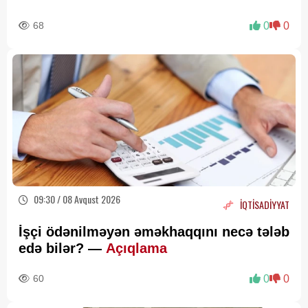
68
0
0
09:30 / 08 Avqust 2026
İQTİSADİYYAT
İşçi ödənilməyən əməkhaqqını necə tələb
edə bilər? —
Açıqlama
60
0
0