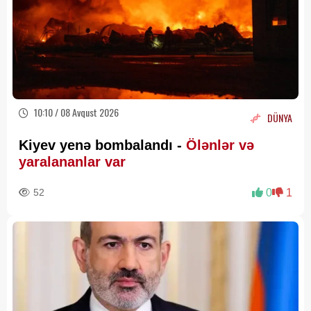
10:10 / 08 Avqust 2026
DÜNYA
Kiyev yenə bombalandı -
Ölənlər və
yaralananlar var
52
0
1