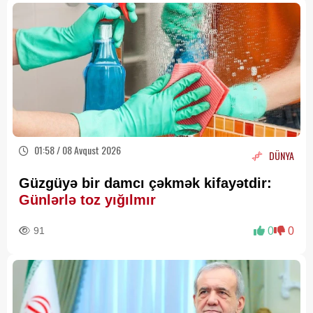
01:58 / 08 Avqust 2026
DÜNYA
Güzgüyə bir damcı çəkmək kifayətdir:
Günlərlə toz yığılmır
91
0
0