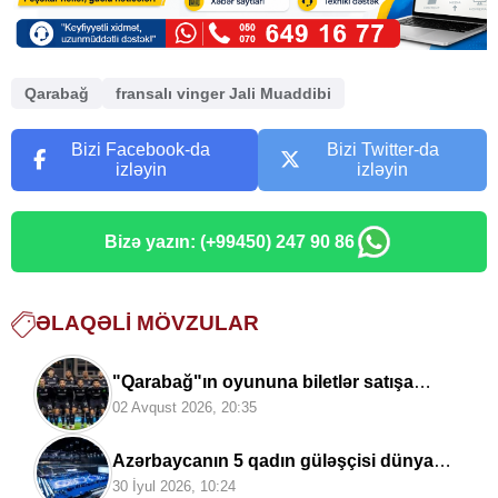
Qarabağ
fransalı vinger Jali Muaddibi
Bizi Facebook-da
Bizi Twitter-da
izləyin
izləyin
Bizə yazın: (+99450) 247 90 86
ƏLAQƏLI MÖVZULAR
"Qarabağ"ın oyununa biletlər satışa
çıxarıldı
02 Avqust 2026, 20:35
Azərbaycanın 5 qadın güləşçisi dünya
çempionatında
mübarizəyə qoşulacaq
30 İyul 2026, 10:24