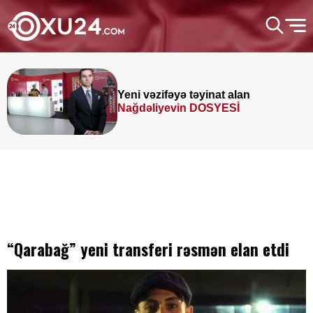
Yeni vəzifəyə təyinat alan
Nağdəliyevin DOSYESİ
“Qarabağ” yeni transferi rəsmən elan etdi