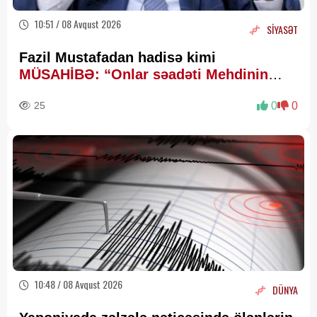
10:51 / 08 Avqust 2026
SİYASƏT
Fazil Mustafadan hadisə kimi
MÜSAHİBƏ: “Onlar səadəti Mehdinin
zühurunda axtarır”
25
0
0
10:48 / 08 Avqust 2026
DÜNYA