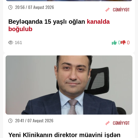
20:56 / 07 Avqust 2026
CƏMİYYƏT
Beyləqanda 15 yaşlı oğlan
kanalda
boğulub
161
0
0
20:41 / 07 Avqust 2026
CƏMİYYƏT
Yeni Klinikanın direktor müavini işdən