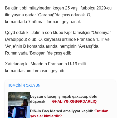
Bu gün tibbi müayinədən keçən 25 yaşlı futbolçu 2029-cu
ilin yayına qədər “Qarabağ”da çıxış edəcək. O,
komandada 7 nömrəli formanı geyinəcək.
Qeyd edək ki, Jalinin son klubu Kipr təmsilçisi “Omoniya”
(Aradippou) olub. O, karyerası ərzində Fransada “Lill” və
“Anje”nin B komandalarında, həmçinin “Avranş”da,
Rumıniyada “Botoşani”də çıxış edib.
Xatırladaq ki, Muaddib Fransanın U-19 milli
komandasının formasını geyinib.
HƏMÇININ OXUYUN
Leysan olacaq, şimşək çaxacaq, dolu
düşəcək —
ƏHALİYƏ XƏBƏRDARLIQ
DİN-in Baş İdarəsi əməliyyat keçirib:
Tutulan
şəxslər kimlərdir?