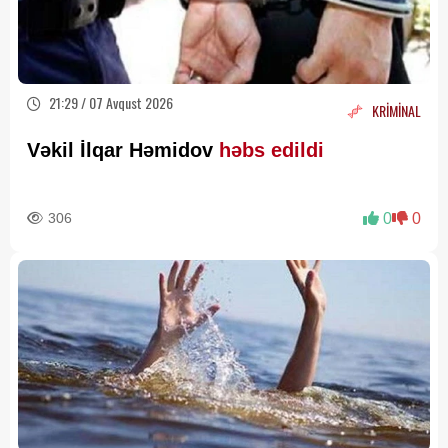
21:29 / 07 Avqust 2026
KRİMİNAL
Vəkil İlqar Həmidov
həbs edildi
306
0
0