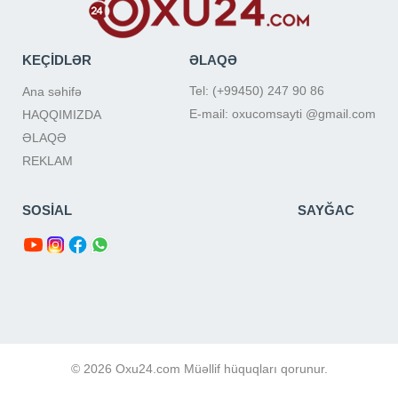
KEÇİDLƏR
ƏLAQƏ
Tel: (+99450) 247 90 86
Ana səhifə
E-mail: oxucomsayti @gmail.com
HAQQIMIZDA
ƏLAQƏ
REKLAM
SOSİAL
SAYĞAC
© 2026 Oxu24.com Müəllif hüquqları qorunur.