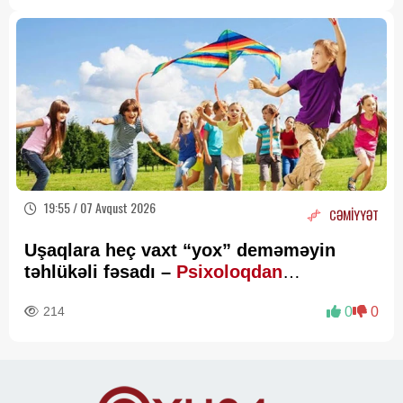
19:55 / 07 Avqust 2026
CƏMİYYƏT
Uşaqlara heç vaxt “yox” deməməyin
təhlükəli fəsadı –
Psixoloqdan
valideynlərə XƏBƏRDARLIQ
214
0
0