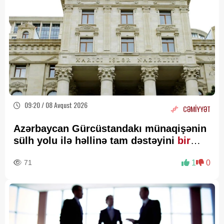
09:20 / 08 Avqust 2026
CƏMİYYƏT
Azərbaycan Gürcüstandakı münaqişənin
sülh yolu ilə həllinə tam dəstəyini
bir
daha təsdiqləyib
71
1
0