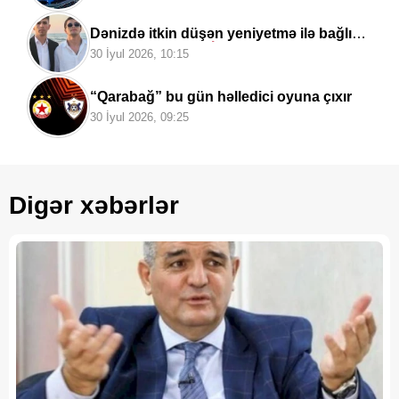
Dənizdə itkin düşən yeniyetmə ilə bağlı
yeni təfərrüatlar:
“İdmana gedirəm”
30 İyul 2026, 10:15
deyərək evdən çıxıb
“Qarabağ” bu gün həlledici oyuna çıxır
30 İyul 2026, 09:25
Digər xəbərlər