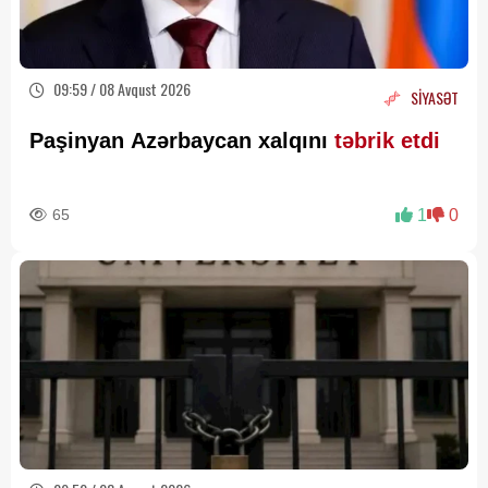
09:59 / 08 Avqust 2026
SİYASƏT
Paşinyan Azərbaycan xalqını
təbrik etdi
65
1
0