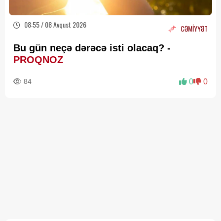
08:55 / 08 Avqust 2026
CƏMİYYƏT
Bu gün neçə dərəcə isti olacaq? -
PROQNOZ
84
0
0