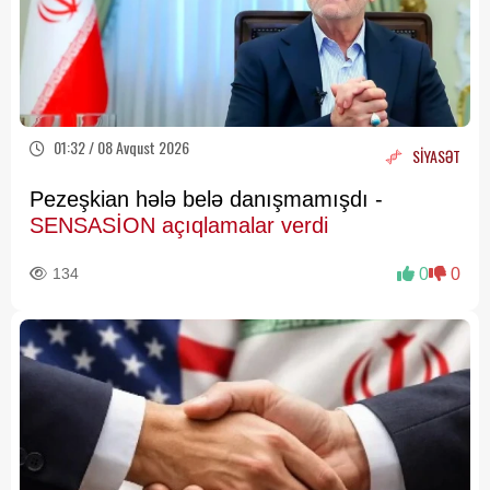
01:32 / 08 Avqust 2026
SİYASƏT
Pezeşkian hələ belə danışmamışdı -
SENSASİON açıqlamalar verdi
134
0
0