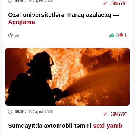
09:50 / 08 Avqust 2026
CƏMİYYƏT
Özəl universitetlərə maraq azalacaq —
Açıqlama
59
0
1
09:35 / 08 Avqust 2026
CƏMİYYƏT
Sumqayıtda avtomobil təmiri
sexi yanıb