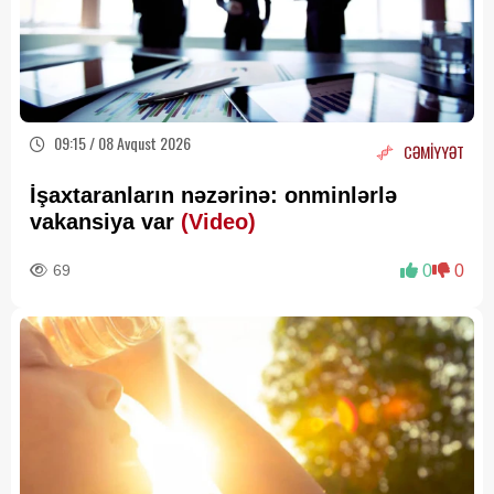
09:15 / 08 Avqust 2026
CƏMİYYƏT
İşaxtaranların nəzərinə: onminlərlə
vakansiya var
(Video)
69
0
0