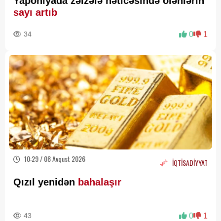
Yaponiyada zəlzələ nəticəsində ölənlərin
sayı artıb
34
0
1
10:29 / 08 Avqust 2026
İQTİSADİYYAT
Qızıl yenidən
bahalaşır
43
0
1