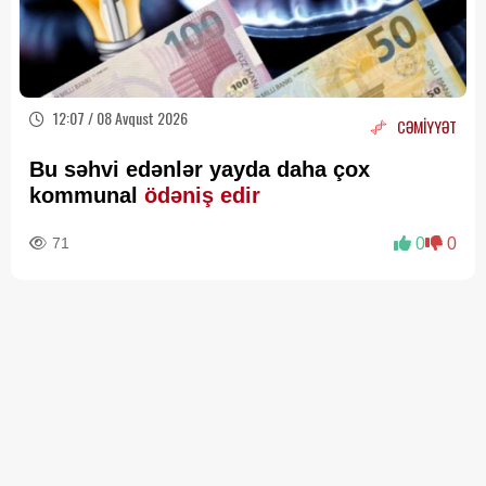
12:07 / 08 Avqust 2026
CƏMİYYƏT
Bu səhvi edənlər yayda daha çox
kommunal
ödəniş edir
71
0
0