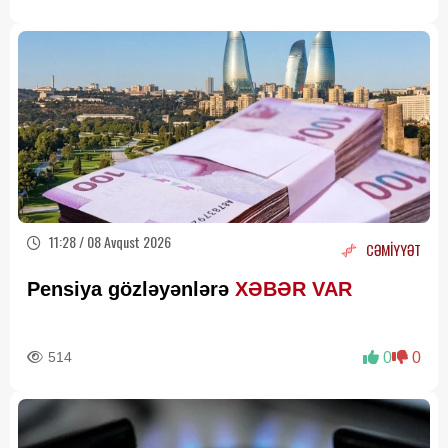
11:28 / 08 Avqust 2026
CƏMİYYƏT
Pensiya gözləyənlərə
XƏBƏR VAR
514
0
0