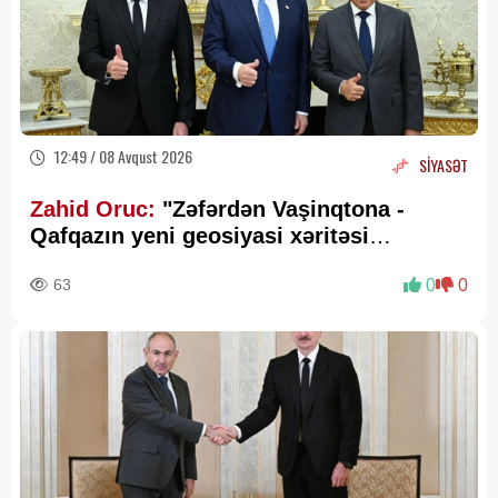
12:49 / 08 Avqust 2026
SİYASƏT
Zahid Oruc:
"Zəfərdən Vaşinqtona -
Qafqazın yeni geosiyasi xəritəsi
cızılır”..
63
0
0