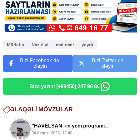
Müdafiə
Nazirliyi
məlumat
yaydı
Bizi Facebook-da
Bizi Twitter-da
izləyin
izləyin
Bizə yazın: (+99450) 247 90 86
ƏLAQƏLI MÖVZULAR
“HAVELSAN”-ın yeni proqramı
Azərbaycan HHQ-yə nə qazandıracaq? –
04 Avqust 2026, 12:40
Hərbi ekspertdən AÇIQLAMA