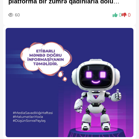
platforma bir zümrə qadınlarla dolu
olur...
60
0
0