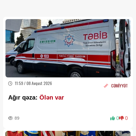
11:59 / 08 Avqust 2026
CƏMİYYƏT
Ağır qəza:
Ölən var
89
0
0