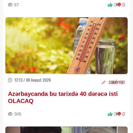
67
0
0
12:13 / 08 Avqust 2026
CƏMİYYƏT
Azərbaycanda bu tarixdə 40 dərəcə isti
OLACAQ
305
0
0