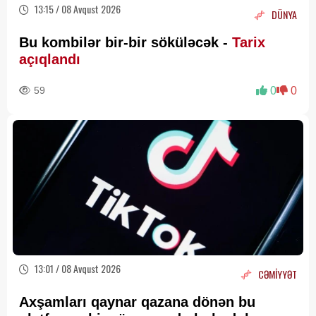
13:15 / 08 Avqust 2026
DÜNYA
Bu kombilər bir-bir söküləcək -
Tarix
açıqlandı
59
0
0
13:01 / 08 Avqust 2026
CƏMİYYƏT
Axşamları qaynar qazana dönən bu