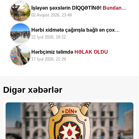
İşləyən şəxslərin DİQQƏTİNƏ!
Bundan
sonra...
02 Avqust 2026, 23:49
Hərbi xidmətə çağırışla bağlı ən çox
verilən suala cavab..
22 İyul 2026, 18:22
Hərbçimiz təlimdə
HƏLAK OLDU
17 İyul 2026, 22:29
Digər xəbərlər