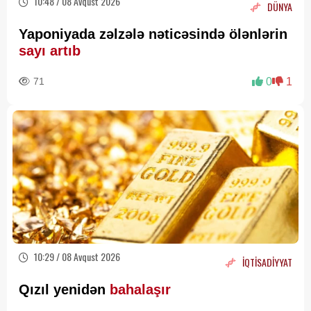
10:48 / 08 Avqust 2026
DÜNYA
Yaponiyada zəlzələ nəticəsində ölənlərin
sayı artıb
71
0
1
10:29 / 08 Avqust 2026
İQTİSADİYYAT
Qızıl yenidən
bahalaşır