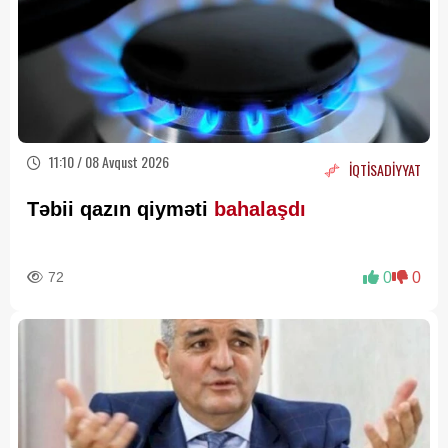
11:10 / 08 Avqust 2026
İQTİSADİYYAT
Təbii qazın qiyməti
bahalaşdı
72
0
0