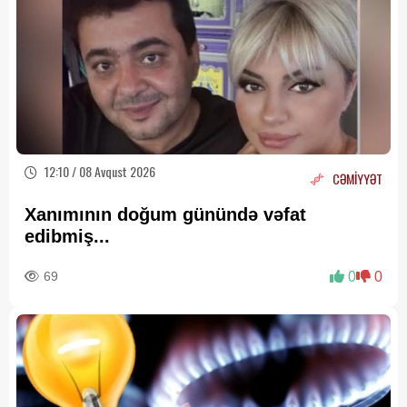
12:10 / 08 Avqust 2026
CƏMİYYƏT
Xanımının doğum günündə vəfat
edibmiş...
69
0
0