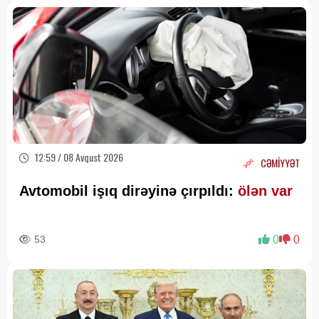
12:59 / 08 Avqust 2026
CƏMİYYƏT
Avtomobil işıq dirəyinə çırpıldı:
ölən var
53
0
0