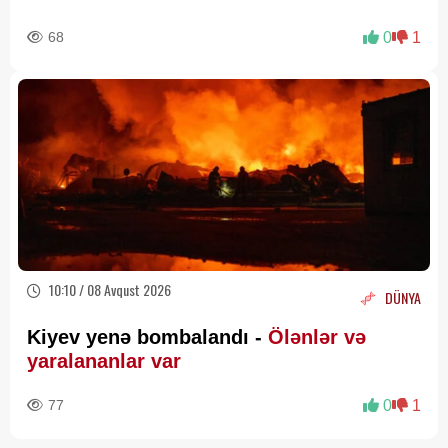
68
0
1
10:10 / 08 Avqust 2026
DÜNYA
Kiyev yenə bombalandı -
Ölənlər və
yaralananlar var
77
0
1