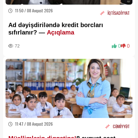
11:50 / 08 Avqust 2026
İQTİSADİYYAT
Ad dəyişdiriləndə kredit borcları
sıfırlanır? —
Açıqlama
72
0
0
11:47 / 08 Avqust 2026
CƏMİYYƏT