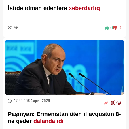
İstidə idman edənlərə
xəbərdarlıq
56
0
0
12:30 / 08 Avqust 2026
DÜNYA
Paşinyan: Ermənistan ötən il avqustun 8-
nə qədər
dalanda idi