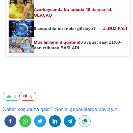
Azərbaycanda bu tarixdə 40 dərəcə isti
OLACAQ
9 avqustda bizi nələr gözləyir? —
ULDUZ FALI
Müəllimlərin diqqətinə!
8 avqust saat 11:00-
dan etibarən BAŞLADI
0
0
Xəbər xoşunuza gəldi? Sosial şəbəkələrdə paylaşın