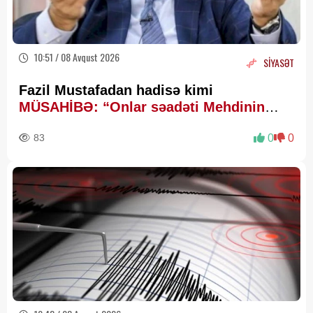
10:51 / 08 Avqust 2026
SİYASƏT
Fazil Mustafadan hadisə kimi
MÜSAHİBƏ: “Onlar səadəti Mehdinin
zühurunda axtarır”
83
0
0