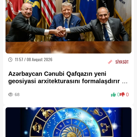
11:57 / 08 Avqust 2026
SİYASƏT
Azərbaycan Cənubi Qafqazın yeni
geosiyasi arxitekturasını formalaşdırır –
RƏY
68
0
0