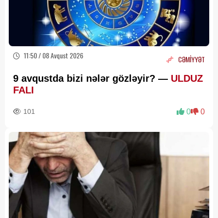
11:50 / 08 Avqust 2026
CƏMİYYƏT
9 avqustda bizi nələr gözləyir? —
ULDUZ
FALI
101
0
0