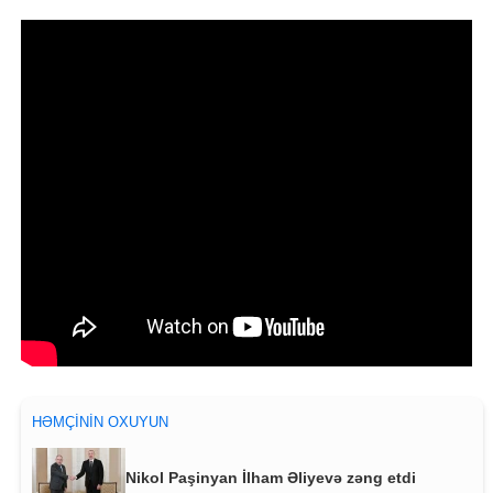
HƏMÇININ OXUYUN
Nikol Paşinyan İlham Əliyevə zəng etdi