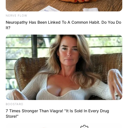
NERVE FLOW
Neuropathy Has Been Linked To A Common Habit. Do You Do
12:09 / 05 Avqust 2026
It?
CƏMİYYƏT
Məhkəməyə müraciət edənlərin
NƏZƏRİNƏ:
İclasda iştirak etməsəniz nə
baş verəcək?
127
0
0
BOOSTARO
7 Times Stronger Than Viagra! "It Is Sold In Every Drug
Store!"