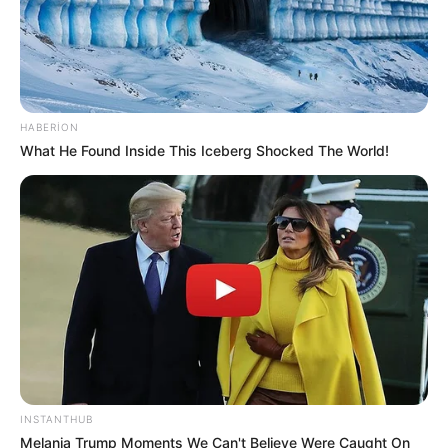
HABERION
What He Found Inside This Iceberg Shocked The World!
11:00 / 04 Avqust 2026
İQTİSADİYYAT
Azərbaycanda sığorta olunanların uçotu ilə
bağlı
YENİ QAYDA
163
0
0
INSTANTHUB
Melania Trump Moments We Can't Believe Were Caught On