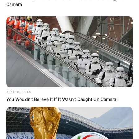
Camera
10:58 / 04 Avqust 2026
CƏMİYYƏT
Pensiyalarla bağlı
RƏSMİ AÇIQLAMA
1222
0
0
BRAINBERRIES
You Wouldn't Believe It If It Wasn't Caught On Camera!