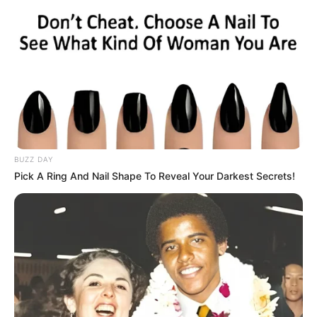
23:10 / 04 Avqust 2026
CƏMİYYƏT
BUZZ DAY
Pick A Ring And Nail Shape To Reveal Your Darkest Secrets!
Dəfn pulu ilə bağlı
rəsmi açıqlama
179
1
0