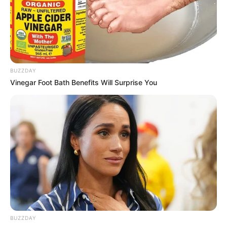
81
0
0
BUZZDAY
Vinegar Foot Bath Benefits Will Surprise You
12:26 / 06 Avqust 2026
SİYASƏT
Ermənilərin Bakıdakı məhkəməsində yekun
qərar
elan olundu
82
0
0
BUZZDAY