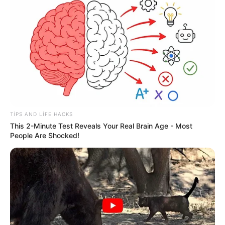
11:41 / 05 Avqust 2026
SİYASƏT
Prezidentin fərmanı hansı dəyişikliklərə
səbəb olacaq? -
AÇIQLAMA
936
0
0
TIPS AND LIFE HACKS
This 2-Minute Test Reveals Your Real Brain Age - Most
People Are Shocked!
11:39 / 05 Avqust 2026
SİYASƏT
Zakir Həsənov Hava Döyüş
Komandanlığına tapşırıqlar verdi -
VİDEO