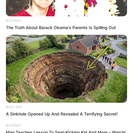
BUZZDAY
The Truth About Barack Obama's Parents Is Spilling Out
20:35 / 04 Avqust 2026
SİYASƏT
Zahid Oruc:”Xaricdə yaşayan siyasi
miqrantlardan
casus şəbəkəsi kimi istifadə
olunur”..
197
0
0
BUZZ DAY
A Sinkhole Opened Up And Revealed A Terrifying Secret!
BUZZDAY
Man Teaches Lesson To Seat-Kicking Kid And Mom – Watch!