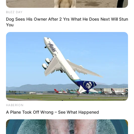
159
0
0
BUZZ DAY
Dog Sees His Owner After 2 Yrs What He Does Next Will Stun
You
19:28 / 05 Avqust 2026
DÜNYA
TƏCİLİ! Qardaş ölkə kritik sistemi Bakıya
təhvil verdi -
Tarixdə İLK
HABERION
A Plane Took Off Wrong – See What Happened
192
0
0