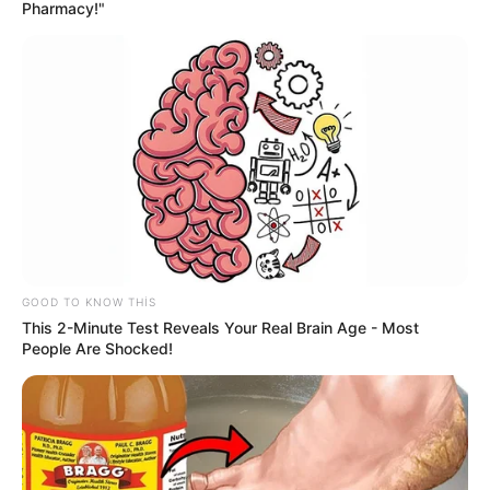
13:40 / 06 Avqust 2026
HÜQUQ
Pharmacy!"
Müstəntiq şübhəli şəxsə müdafiəsini
hazırlamaq üçün vaxt
verməlidirmi?
67
0
0
GOOD TO KNOW THIS
This 2-Minute Test Reveals Your Real Brain Age - Most
People Are Shocked!
12:58 / 06 Avqust 2026
CƏMİYYƏT
Kollektorlar və BOKT əməkdaşları
borclunun ailəsini
qorxuda bilər?