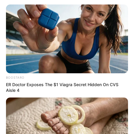
Azərbaycanda faciə:
Ərlə arvadın
meyiti tapıldı
BOOSTARO
Müdafiə
ER Doctor Exposes The $1 Viagra Secret Hidden On CVS
Aisle 4