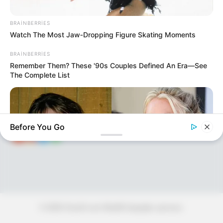
BRAINBERRIES
KEÇİDLƏR
ƏLAQƏ
Watch The Most Jaw‑Dropping Figure Skating Moments
Tel: (+99450) 247 90 86
Ana səhifə
BRAINBERRIES
E-mail: oxucomsayti @gmail.com
HAQQIMIZDA
Remember Them? These '90s Couples Defined An Era—See
The Complete List
ƏLAQƏ
REKLAM
SOSİAL
SAYĞAC
Before You Go
© 2026 Oxu24.com Müəllif hüquqları qorunur.
BRAINBERRIES
Britney Spears' Look Has Changed — Here's Why