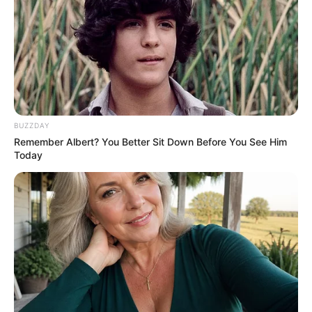
11:11 / 06 Avqust 2026
CƏMİYYƏT
"Qaçqınkom" aylıq müavinətlə bağlı
BUZZDAY
RƏSMİ AÇIQLAMA YAYDI
Remember Albert? You Better Sit Down Before You See Him
Today
276
0
0