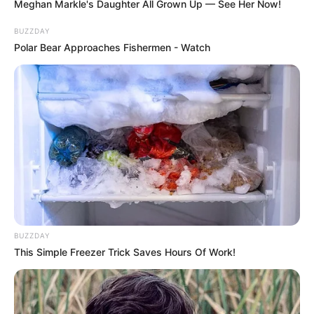
Meghan Markle's Daughter All Grown Up — See Her Now!
BUZZDAY
Polar Bear Approaches Fishermen - Watch
11:25 / 06 Avqust 2026
CƏMİYYƏT
DSMF açıqlama yaydı
BUZZDAY
82
0
0
This Simple Freezer Trick Saves Hours Of Work!