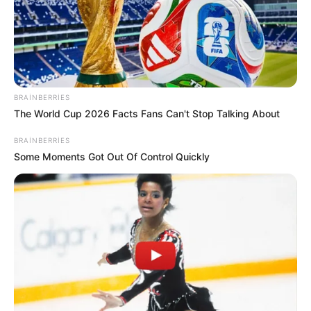
19:02 / 03 Avqust 2026
CƏMİYYƏT
Agentlik sədri bu
xanıma vəzifə verdi
BRAINBERRIES
171
0
0
The World Cup 2026 Facts Fans Can't Stop Talking About
BRAINBERRIES
Some Moments Got Out Of Control Quickly
1
2
3
4
5
6
...
34
35