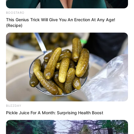
BOOSTARO
10:48 / 06 Avqust 2026
CƏMİYYƏT
This Genius Trick Will Give You An Erection At Any Age!
Ekoloqdan ekoloji bərpa ilə bağlı
MÜHÜM
(Recipe)
AÇIQLAMA: Hansı hallarda müdaxilə
qaçılmazdır?
83
0
0
BUZZDAY
Pickle Juice For A Month: Surprising Health Boost
10:21 / 06 Avqust 2026
DÜNYA