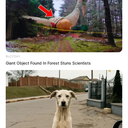
Rusiya Qara dənizdə yük gəmilərinə
dron
zərbələri endirib
76
0
0
BUZZDAY
Giant Object Found In Forest Stuns Scientists
20:47 / 05 Avqust 2026
SİYASƏT
Təcili! İsrail hərəkətə keçdi -
Bu ölkə
BOMBALANIR