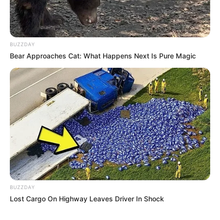
133
0
0
BUZZDAY
Bear Approaches Cat: What Happens Next Is Pure Magic
10:18 / 05 Avqust 2026
DÜNYA
Ermənistanın Baş Qərargah rəisi
Azərbaycanla sərhədə GƏLDİ
BUZZDAY
Lost Cargo On Highway Leaves Driver In Shock
102
0
0