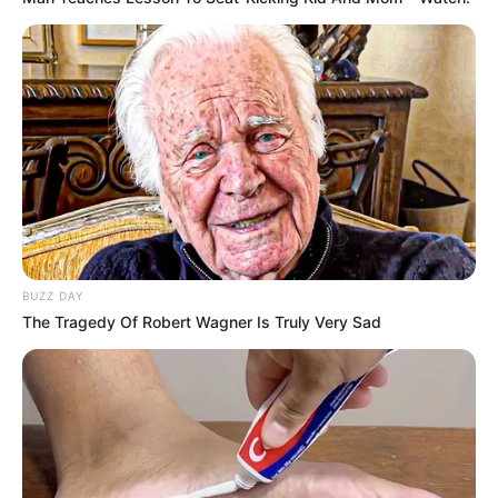
14:45 / 04 Avqust 2026
HÜQUQ
Ata vəfat edib, aliment ödəməyib –
Uşaqların hüquqları nədir?
136
0
0
BUZZ DAY
The Tragedy Of Robert Wagner Is Truly Very Sad
14:10 / 04 Avqust 2026
MARAQLI