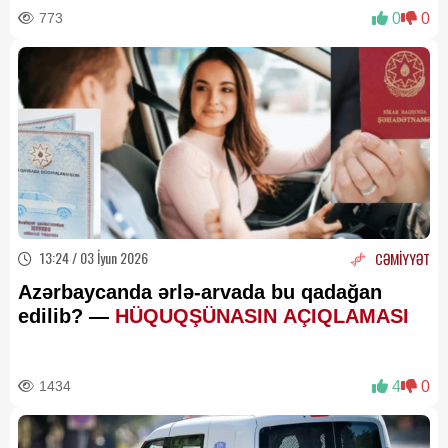
773
0
0
13:24 / 03 İyun 2026
CƏMİYYƏT
Azərbaycanda ərlə-arvada bu qadağan
edilib? —
HÜQUQŞÜNASIN AÇIQLAMASI
1434
4
0