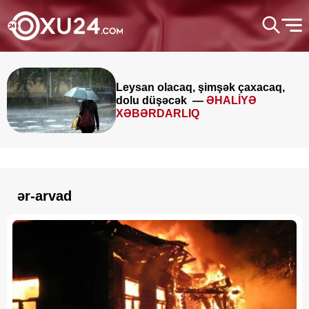
Leysan olacaq, şimşək çaxacaq,
dolu düşəcək —
ƏHALİYƏ
XƏBƏRDARLIQ
ər-arvad