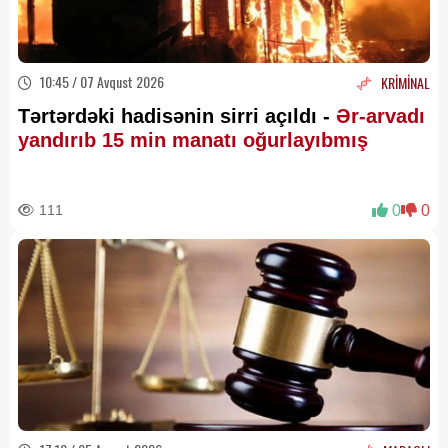
10:45 / 07 Avqust 2026
KRİMİNAL
Tərtərdəki hadisənin sirri açıldı -
Ər-arvadı
yandırıb 15 min manatı oğurlayıbmış
111
0
0