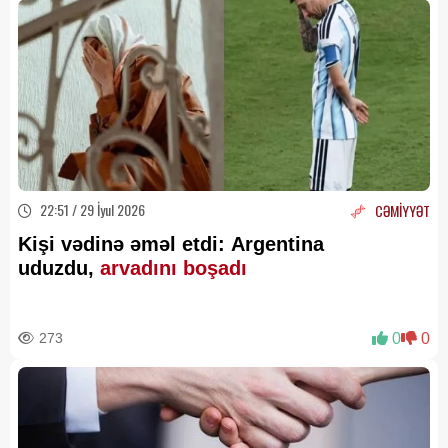
22:51 / 29 İyul 2026
CƏMİYYƏT
Kişi vədinə əməl etdi: Argentina
uduzdu,
arvadını boşadı
273
0
0