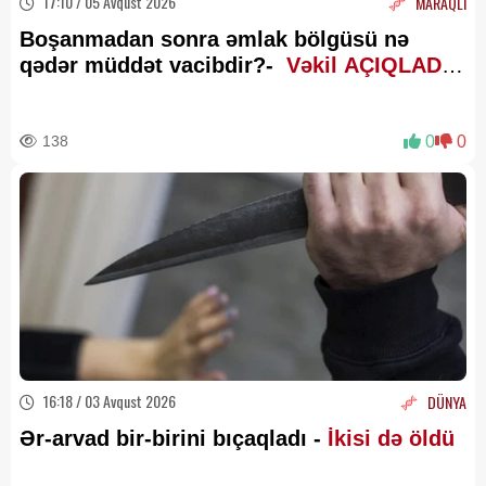
17:10 / 05 Avqust 2026
MARAQLI
Boşanmadan sonra əmlak bölgüsü nə
qədər müddət vacibdir?-
Vəkil AÇIQLADI
138
0
0
16:18 / 03 Avqust 2026
DÜNYA
Ər-arvad bir-birini bıçaqladı -
İkisi də öldü