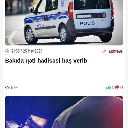
21:55 / 25 May 2026
KRİMİNAL
Bakıda qətl hadisəsi baş verib
594
0
0