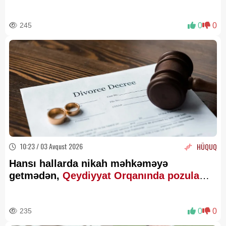
245
0
0
10:23 / 03 Avqust 2026
HÜQUQ
Hansı hallarda nikah məhkəməyə
getmədən,
Qeydiyyat Orqanında pozula
bilər?
235
0
0