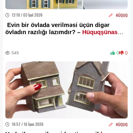
12:10 / 03 İyul 2026
HÜQUQ
Evin bir övlada verilməsi üçün digər
övladın razılığı lazımdır? –
Hüquqşünas
açıqlayır
549
0
0
16:57 / 16 İyun 2026
HÜQUQ