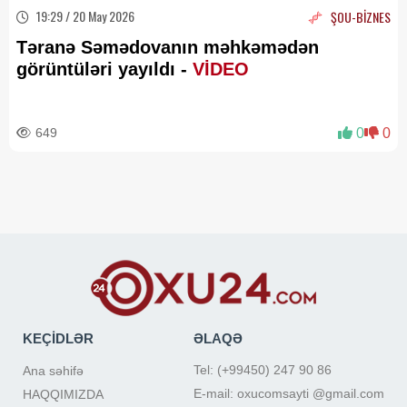
19:29 / 20 May 2026
ŞOU-BİZNES
Təranə Səmədovanın məhkəmədən
görüntüləri yayıldı -
VİDEO
649
0
0
KEÇİDLƏR
ƏLAQƏ
Tel: (+99450) 247 90 86
Ana səhifə
E-mail: oxucomsayti @gmail.com
HAQQIMIZDA