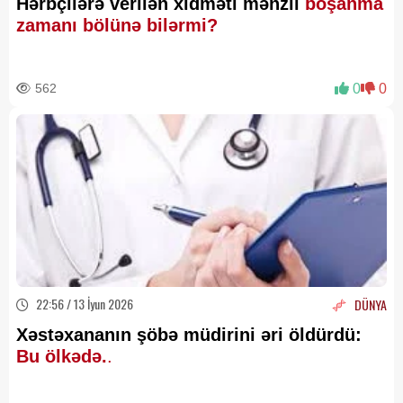
Hərbçilərə verilən xidməti mənzil
boşanma
zamanı bölünə bilərmi?
562
0
0
22:56 / 13 İyun 2026
DÜNYA
Xəstəxananın şöbə müdirini əri öldürdü:
Bu ölkədə.
.