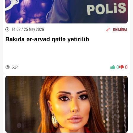
14:02 / 25 May 2026
KRİMİNAL
Bakıda ər-arvad qətlə yetirilib
514
0
0