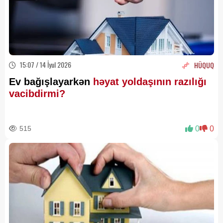
15:07 / 14 İyul 2026
HÜQUQ
Ev bağışlayarkən
həyat yoldaşının razılığı
vacibdirmi?
515
0
0