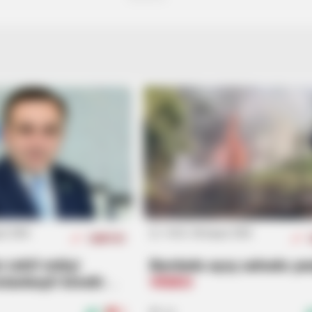
BRAINBERRIES
e Bible Forbids: Are You
Iconic '90s Entertainme
ust 2026
15:55 / 06 Avqust 2026
CƏMİYYƏT
 təltif etdiyi
Bərdədə açıq sahədə ya
slanbəyli kimdir? -
VİDEO
BRAINBERRIES
BRAIN