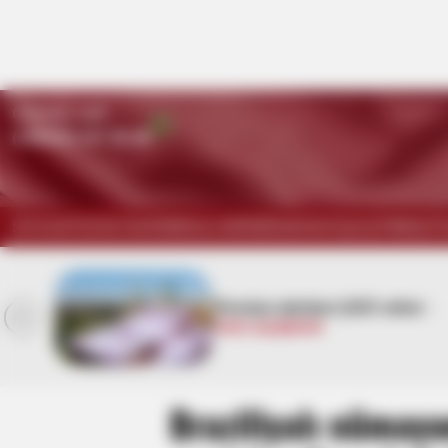
Qaynar xətt:
(+99450) 247 90 86
SİYASƏT
DÜNYA
KRİMİNAL
HƏRBİ
İDMAN
HÜQUQ
TİBB
İQT
 -
Azərbaycanda faciə:
Ərlə
arvadın meyiti tapıldı
Braziliyalı nümayə