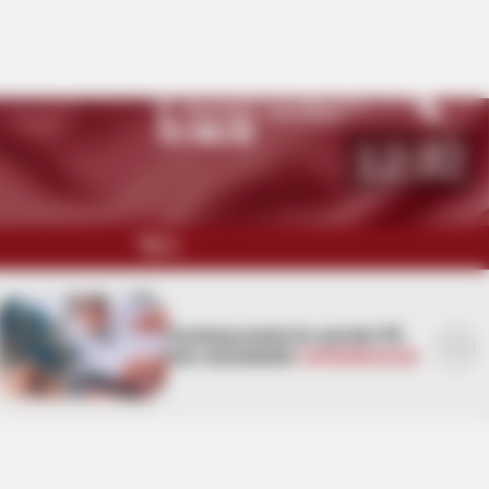
Namaz vaxtları
Bakı
27
°C
12:32
QARABAĞ
MÜSAHİBƏ
Sabah Bakıda
yağış yağacaq,
güclü külək əsəcək
MARAQLI
CƏMİYYƏT
REDAKTORUN SEÇİMİ
ÖZƏL BÖLÜM