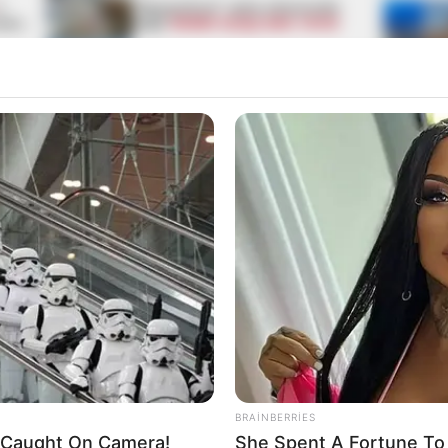
1
"Qaçqınkom" aylıq müavinətlə
ndən
bağlı
RƏSMİ AÇIQLAMA YAYDI
Pensiya alanlara ŞAD xəbər -
Tarix açıqlandı
lərdə paylaşın
BRAINBERRIES
't Caught On Camera!
She Spent A Fortune To