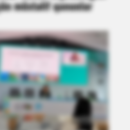
ün müxtəlif qanunlar