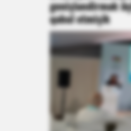
genişləndirmək üç
qəbul etmişik