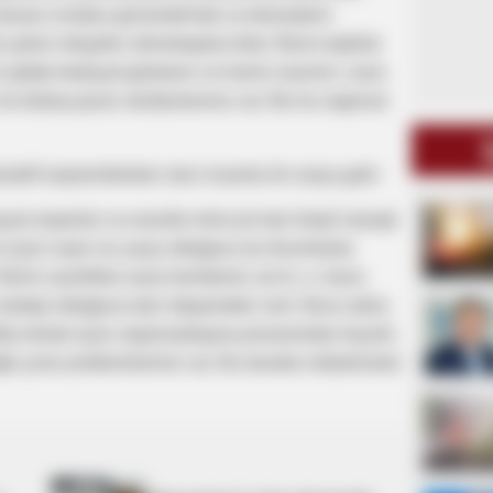
həssas icmaları gücləndirmək və ekosistemi
şəhər inkişafını stimullaşdıra bilər. Bizim təşkilat
 ştatda fəaliyyət göstərən və həmin ərazinin, ərazi
 ilə dialoq quran strukturlarımız var. Biz bu regional
təlif seqmentlərdən olan insanlar bir araya gəlir:
iyyət orqanları və ərazidə mövcud olan fərqli maraqlı
növü üçün nəyin ən yaxşı olduğunu bu forumlarda
izim nazirliklər arası komitəmiz var ki, o, hansı
strateji olduğuna dair istiqamətlər verir. Bunu daha
kildə etmək üçün rəqəmsallaşma prosesindən keçirik.
ğlı çoxlu problemlərimiz var. Bu barədə mübahisələr