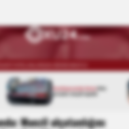
İSADİYYAT
ELANLAR
ŞOU-BİZNES
WUF13
Azərbaycanda bu şəxslər 50
min manatadək
cərimələnəcək
ndə: Mənzil əlçatanlığını