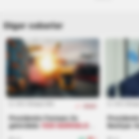
Digər xəbərlər
BRAINBERRIES
15 Things You Do Everyday That Th
Guilty?
16:15 / 06 Avqust 2026
16:15 / 06 Avq
SİYASƏT
Prezidentin Fərmanı ilə
Prezidentin
gömrükdə
YENİ MƏRHƏLƏ:
Bəxtiyar A
Sadələşdirilmiş qaydalar
DOSYE
BRAINBERRIES