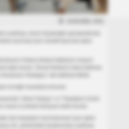
22.05.2026, 13:01
ləri azaltmaq, mənzil əlçatanlığını genişləndirmək,
istemi qorumaq üçün müxtəlif qanunlar qəbul
Brazilyanın Federal Əmlak Katibliyinin müavini
ə təşkil olunan "Dövlət Əmlakının İdarə Edilməsi:
Əsaslanan Strategiya" adlı tədbirdə bildirib.
arı ilə bağlı məsələlərə toxunub.
itusiyasında "Şəhər Hüququ" və "Torpaqların Sosial
n sosial və ekoloji funksiyası təsbit olunub:
ətdə olan torpaqların tənzimlənməsi üçün qəbul
şırıq. Bu, şəhərlərdəki bərabərsizliyi azaltmaq,