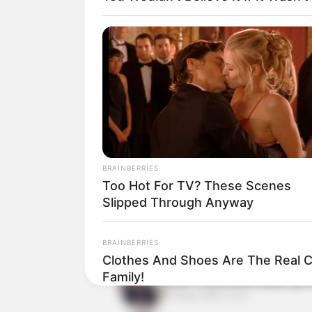
media
xəbər
gündəm
ölkə
Bizi Facebook-da
izləyin
Bizə yazın
BRAINBERRIES
Too Hot For TV? These Scenes
ƏLAQƏLI MÖVZULAR
Slipped Through Anyway
Azərbaycan WUF13-ün yeku
BRAINBERRIES
27 May 2026, 16:41
Clothes And Shoes Are The Real C
Family!
WUF-13 postmünaqişə gündə
22 May 2026, 21:42