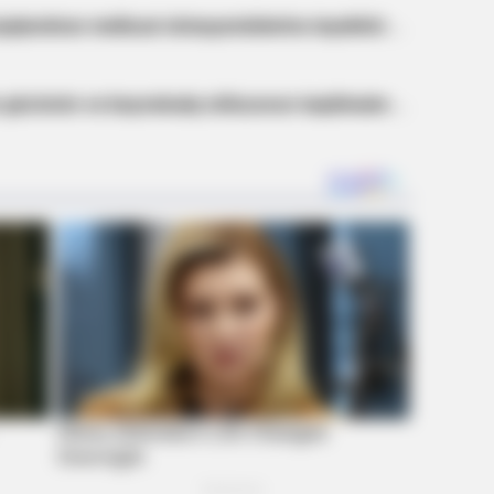
BRAINBERRIES
BRAIN
ıqlandıran mətbuat nümayəndələrinə təşəkkür
Remember This Kick-Ass Star? See
Ent
His Shocking Transformation
Mov
 gücünün və beynəlxalq nüfuzunun təqdimatına
 The