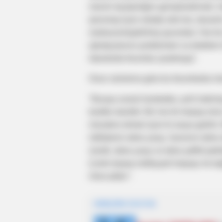
mənzil əlçatanlığını genişləndirmək, 
qorumaq üçün strateji alət ola, davamlı 
mərkəzsizləşdirilmiş qurumdur. Hər bir
iştirakçılarının problemləri və tələbləri
idarələrdə forumlar yaratmışıq".
Onun sözlərinə görə bu forumlarda müx
"Buraya sosial hərəkatlar, yerli hakim
tərəflər daxildir. Biz hər bir torpaq 
müzakirə etmək üçün bi araya gəlirik. B
istifadənin daha yaxşı, hansının daha 
sürətli, daha yaxşı və daha şəffaf şə
Çünki torpaq mülkiyyəti hüququ ilə ba
mövcuddur".
HƏMÇININ OXUYUN