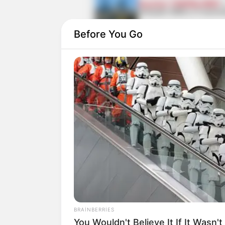
Qaydalar TƏSDİQLƏNDİ:
sentyabr 2026-cı il tarixi
qüvvəyə minəcək
Yeni təyin olunan müavin
Before You Go
KİMDİR? —
FOTO
0
0
Xəbər xoşunuza gəldi? Sosial şəbəkə
BRAINBERRIES
You Wouldn't Believe It If It Wasn