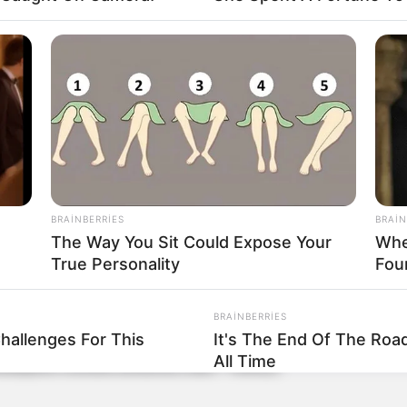
Bizi Twitter-da
Bizi Telegram-da
izləyin
izləyin
: (+99450) 247 90 86
BRAINBERRIES
BRAIN
The Way You Sit Could Expose Your
Whe
True Personality
Fou
nlarını Niderlandda təqdim edib
BRAINBERRIES
hallenges For This
It's The End Of The Roa
All Time
liyinin növbəti təntənəsi oldu - TƏHLİL