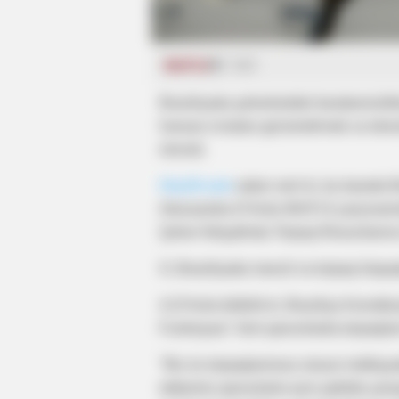
WUF13
543
Braziliyada şəhərlərdəki bərabərsizlik
həssas icmaları gücləndirmək və ekos
olunub.
Oxu24.com
xəbər verir ki, bu barədə 
Alessandra D'Avila WUF13 çərçivəsind
Şəhər İnkişafında Torpaq Resurslarına 
O, Braziliyada mənzil və torpaq hüquql
A.D'Avila bildirib ki, Braziliya Konst
Funksiyası" kimi qanunlarda torpaqları
"Biz öz torpaqlarımıza xüsusi mülkiyy
etdiyimiz qanunlarla eyni şəkildə yana