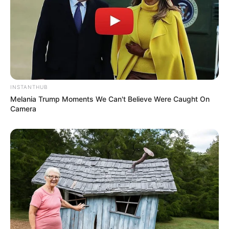
INSTANTHUB
Melania Trump Moments We Can't Believe Were Caught On
22:04 / 06 Avqust 2026
Camera
CƏMİYYƏT
Paytaxtın bu ərazilərində
qaz olmayacaq
72
0
0