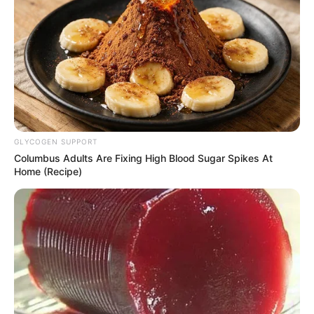
21:12 / 06 Avqust 2026
CƏMİYYƏT
Bakıda bu dahilərin heykəlləri yoxdur
-
Nazirə müraciət edildi
215
0
0
GLYCOGEN SUPPORT
Columbus Adults Are Fixing High Blood Sugar Spikes At
Home (Recipe)
20:59 / 06 Avqust 2026
DÜNYA