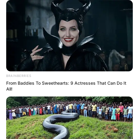
HƏMÇININ OXUYUN
Bakıda yaşayanların DİQQƏTİNƏ!
7 avqust
2026-cı il saat 00:00-dan etibarən...
Prezidentdən AZAL-la bağlı -
Fərman
7 avqustda bizi nələr gözləyir? —
ULDUZ
FALI
Sevinc Hüseynova Səidə Bəkirqızına uduzdu
BRAINBERRIES
—
Məhkəmə rədd etdi
From Baddies To Sweethearts: 9 Actresses That Can Do It
All!
0
0