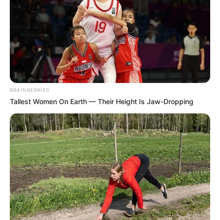
BRAINBERRIES
Tallest Women On Earth — Their Height Is Jaw-Dropping
DÜNYA
493
21.05.2026, 22:05
“Almaniya ÜDM-nin 5%-ni müdafiəyə xərcləməyə və
NATO liderliyi üçün daha böyük məsuliyyəti öz