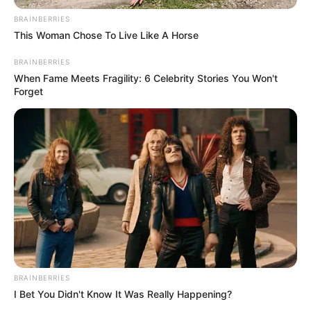
üzərinə götürməyə hazırdır”.
BRAINBERRIES
Oxu24.com
xəbər verir ki, bunu Almaniyanın xarici işlər
This Woman Chose To Live Like A Horse
naziri Yohan Vadeful deyib.
BRAINBERRIES
"Keçən il Haaqa Zirvəsində tarixi qərarlar qəbul etməklə
When Fame Meets Fragility: 6 Celebrity Stories You Won't
Forget
NATO müttəfiqləri transatlantik alyansa sadiqliklərini
inandırıcı şəkildə təsdiqlədilər və "NATO 3.0" yaratmaq
üçün bir yol müəyyənləşdirdilər. Biz eyni zamanda
Avropanın rolunu gücləndirməklə yanaşı, NATO-nu da
gücləndirməyə çalışırıq. Daha güclü çəkindirmə yolu ilə
sülhü təmin etmək istəyirik və bu məqsədlə daha sıx silah
əməkdaşlığı vasitəsilə sənaye sektorlarımızın imkanlarını
birləşdirmək niyyətindəyik. Almaniya bu işdə liderlik
rolunu oynayır. 5% hədəfinə sadiq olduğumuzu açıq
şəkildə bildirən ilk ölkə biz olduq və bu rəqəmə çatmaq və
bununla da müdafiə qabiliyyətimizi mümkün qədər tez
BRAINBERRIES
gücləndirmək istəyirik", - o əlavə edib.APA
I Bet You Didn't Know It Was Really Happening?