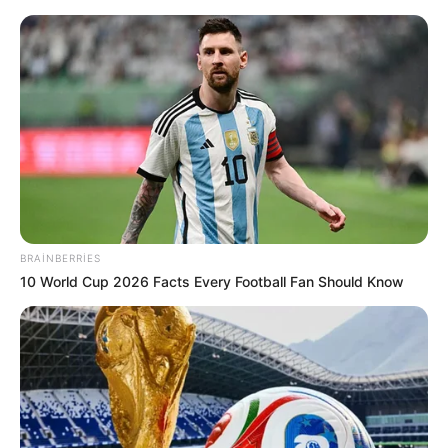
09:45 / 06 Avqust 2026
CƏMİYYƏT
Qızılın qiyməti yeni rekordunu
qırdı
BRAINBERRIES
10 World Cup 2026 Facts Every Football Fan Should Know
61
0
0