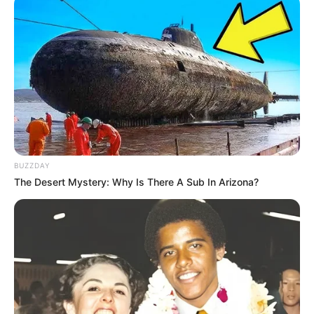
0
0
Xəbər xoşunuza gəldi? Sosial şəbəkələrdə paylaşın
BUZZDAY
The Desert Mystery: Why Is There A Sub In Arizona?
Ramil İmranov
qəzada öldü
xəbər
Bizi Facebook-da
Bizi Twitter-da
izləyin
izləyin