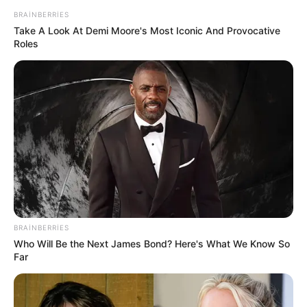
BRAINBERRIES
154
0
0
Take A Look At Demi Moore's Most Iconic And Provocative
Roles
22:24 / 05 Avqust 2026
CƏMİYYƏT
Daha üç küçədə
təmir işlərinə başlanılır
BRAINBERRIES
Who Will Be the Next James Bond? Here's What We Know So
Far
151
0
0