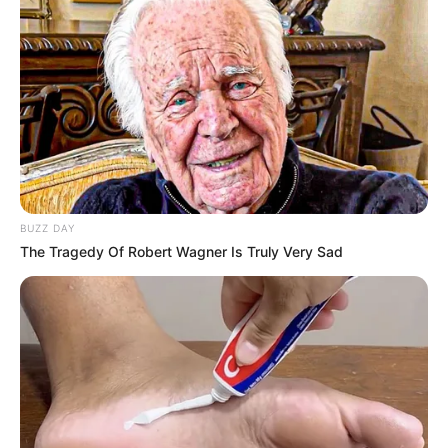
41
0
0
BUZZ DAY
The Tragedy Of Robert Wagner Is Truly Very Sad
10:21 / 06 Avqust 2026
DÜNYA
Rusiya Qara dənizdə yük gəmilərinə
dron
zərbələri endirib
46
0
0