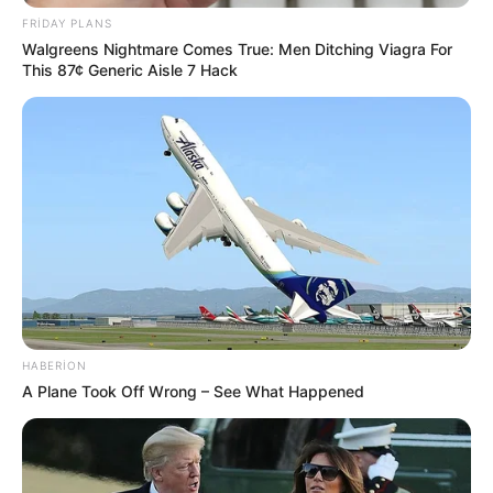
FRIDAY PLANS
Walgreens Nightmare Comes True: Men Ditching Viagra For
This 87¢ Generic Aisle 7 Hack
11:03 / 06 Avqust 2026
CƏMİYYƏT
Ofisdə yanğın -
Bir nəfər xilas edildi
3
0
0
HABERION
A Plane Took Off Wrong – See What Happened