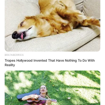
08:57 / 06 Avqust 2026
CƏMİYYƏT
Bakıda 3 istiqamətdə
TIXAC VAR
67
0
0
BRAINBERRIES
Tropes Hollywood Invented That Have Nothing To Do With
Reality
00:51 / 06 Avqust 2026