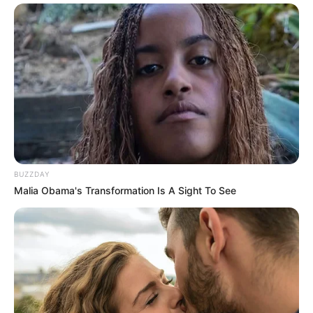
10:35 / 06 Avqust 2026
CƏMİYYƏT
Pensiya alanlara ŞAD xəbər -
Tarix
açıqlandı
164
0
0
BUZZDAY
Malia Obama's Transformation Is A Sight To See
10:32 / 06 Avqust 2026
KRİMİNAL