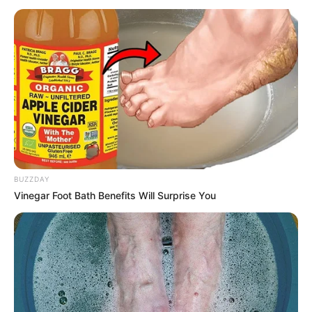
Oxu24.com
xəbər verir ki, o uzun müddət diplomatik
orqanlarda çalışıb.
Mərhum uzun müddət Səudiyyə Ərəbistanının səfirliyində
fəaliyyət göstərib.
AZXEBER.COM onun fotosunu təqdim edir.
BUZZDAY
Vinegar Foot Bath Benefits Will Surprise You