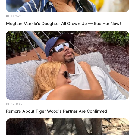
təzminat ödədi
36
0
0
BUZZDAY
Meghan Markle's Daughter All Grown Up — See Her Now!
BUZZ DAY
Rumors About Tiger Wood's Partner Are Confirmed