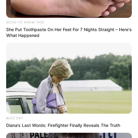
GOOD TO KNOW THIS
She Put Toothpaste On Her Feet For 7 Nights Straight – Here's
What Happened
10:15 / 06 Avqust 2026
İQTİSADİYYAT
MİDA 130 milyon manatlıq
istiqraz
buraxır
53
0
0
BUZZ DAY
Diana’s Last Words: Firefighter Finally Reveals The Truth