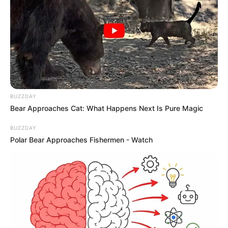
BUZZDAY
Bear Approaches Cat: What Happens Next Is Pure Magic
10:41 / 06 Avqust 2026
CƏMİYYƏT
BUZZDAY
Yeni təyin olunan müavin KİMDİR? —
Polar Bear Approaches Fishermen - Watch
FOTO
75
0
0