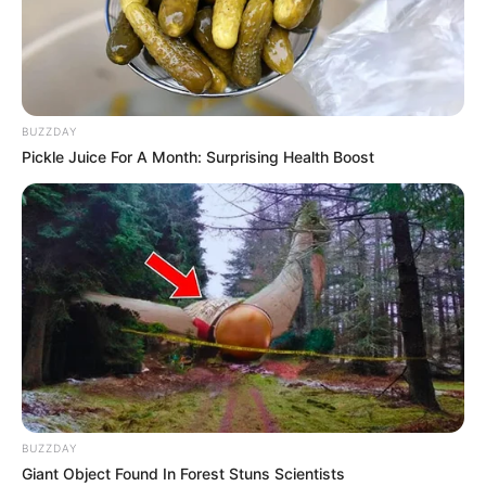
BUZZDAY
Pickle Juice For A Month: Surprising Health Boost
CƏMİYYƏT
1053
24.05.2026, 00:43
Xəbər verdiyimiz kimi, Təbrizdə Azərbaycanın konsulu
BUZZDAY
kimi fəaliyyət göstərən Ramil İmranov vəfat edib.
Giant Object Found In Forest Stuns Scientists