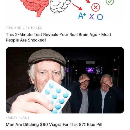
TIPS AND LIFE HACKS
This 2-Minute Test Reveals Your Real Brain Age - Most
10:37 / 06 Avqust 2026
People Are Shocked!
MARAQLI
Alimlər həyəcan təbili çalır:
Bu canlıların
köçü böyük dəyişikliklərdən xəbər verir
33
0
0
FRIDAY PLANS
Men Are Ditching $80 Viagra For This 87¢ Blue Pill