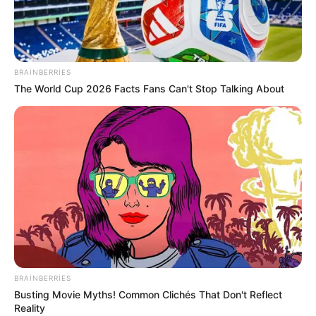
BRAINBERRIES
09:30 / 06 Avqust 2026
CƏMİYYƏT
The World Cup 2026 Facts Fans Can't Stop Talking About
Ağır QƏZA:
ölən var
59
0
0
BRAINBERRIES
Busting Movie Myths! Common Clichés That Don't Reflect
Reality