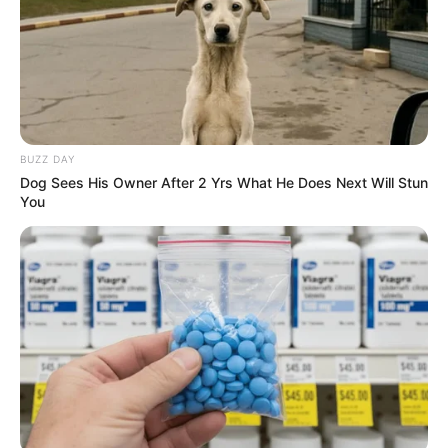
BUZZ DAY
Dog Sees His Owner After 2 Yrs What He Does Next Will Stun
You
Digər xəbərlər