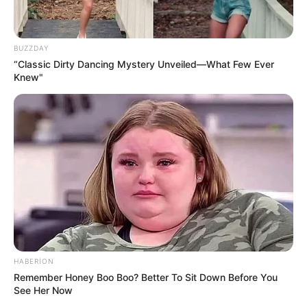
BUZZDAY
“Classic Dirty Dancing Mystery Unveiled—What Few Ever
Knew"
09:58 / 06 Avqust 2026
DÜNYA
85 ölkəyə vizasız giriş təklif edən
pasport satışa
çıxarıldı
HABERION
57
0
0
Remember Honey Boo Boo? Better To Sit Down Before You
See Her Now