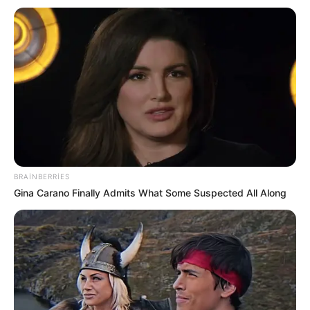
09:01 / 06 Avqust 2026
CƏMİYYƏT
BRAINBERRIES
Gina Carano Finally Admits What Some Suspected All Along
DİQQƏT! Bu ərazilərdə
işıq olmayacaq
69
0
0