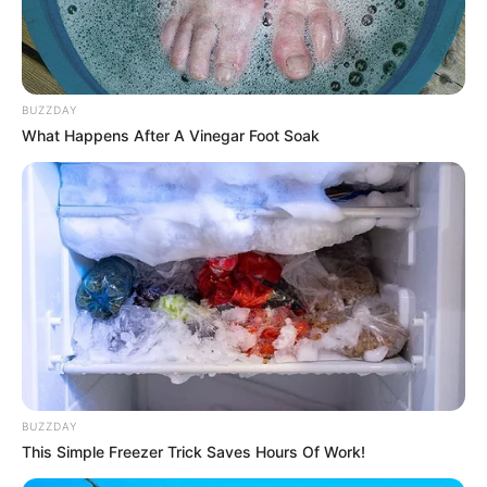
BUZZDAY
What Happens After A Vinegar Foot Soak
HƏMÇININ OXUYUN
Yeni təyin olunan müavin KİMDİR? —
FOTO
Pensiya alanlara ŞAD xəbər -
Tarix açıqlandı
Azərbaycanda faciə:
Ərlə arvadın meyiti tapıldı
6 avqustda bizi nələr gözləyir? —
ULDUZ FALI
BUZZDAY
This Simple Freezer Trick Saves Hours Of Work!