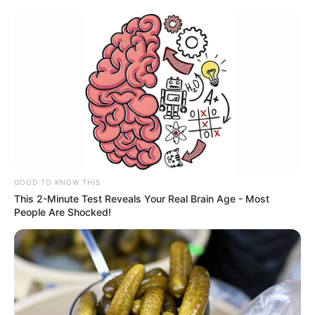
Azərbaycanda bu şəxslər 50 min
manatadək
cərimələnəcək
GOOD TO KNOW THIS
This 2-Minute Test Reveals Your Real Brain Age - Most
People Are Shocked!
Bu gün Təbrizdə vəfat edən konsulumuzun
FOTOSU