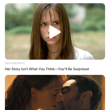
09:15 / 06 Avqust 2026
CƏMİYYƏT
Yağış yağacaq, güclü külək əsəcək -
HAVA PROQNOZU
70
0
0
BRAINBERRIES
Her Story Isn't What You Think—You''ll Be Surprised
09:07 / 06 Avqust 2026
KRİMİNAL
Gəncədə kütləvi dava -
ölən və