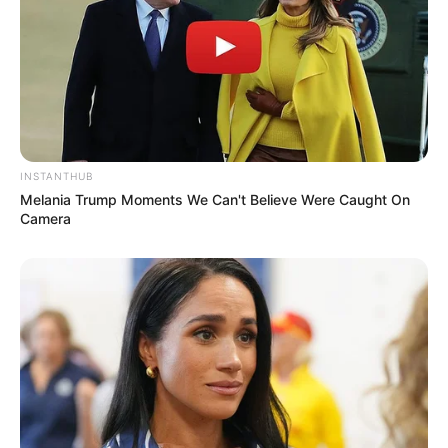
10:48 / 06 Avqust 2026
CƏMİYYƏT
Ekoloqdan ekoloji bərpa ilə bağlı
MÜHÜM AÇIQLAMA: Hansı hallarda
müdaxilə qaçılmazdır?
32
0
0
INSTANTHUB
Melania Trump Moments We Can't Believe Were Caught On
Camera
10:43 / 06 Avqust 2026
CƏMİYYƏT
Qənimət Zahid Çingiz Qənizadəyə