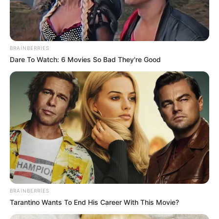
BRAINBERRIES
Dare To Watch: 6 Movies So Bad They're Good
08:58 / 06 Avqust 2026
SİYASƏT
Ceyhun Bayramov Ukraynaya
getdi
67
0
0
BRAINBERRIES
Tarantino Wants To End His Career With This Movie?