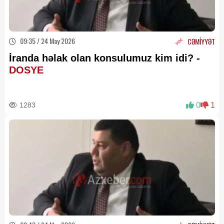
09:35 / 24 May 2026
CƏMİYYƏT
İranda həlak olan konsulumuz kim idi? -
DOSYE
1283
0
1