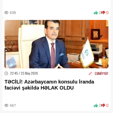
638
0
0
22:45 / 23 May 2026
CƏMİYYƏT
TƏCİLİ! Azərbaycanın konsulu İranda
faciəvi şəkildə HƏLAK OLDU
567
0
0