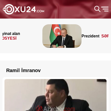
Prezident
SƏRƏNCAM İM
Ramil İmranov