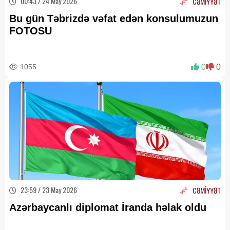
00:43 / 24 May 2026
CƏMİYYƏT
Bu gün Təbrizdə vəfat edən konsulumuzun
FOTOSU
1055
0
0
23:59 / 23 May 2026
CƏMİYYƏT
Azərbaycanlı diplomat İranda həlak oldu