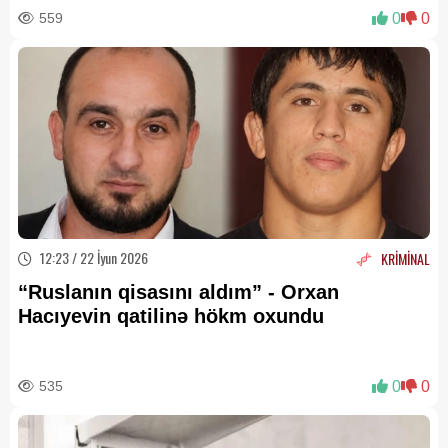
559
0
0
12:23 / 22 İyun 2026
KRİMİNAL
“Ruslanın qisasını aldım” - Orxan
Hacıyevin qatilinə hökm oxundu
535
0
0