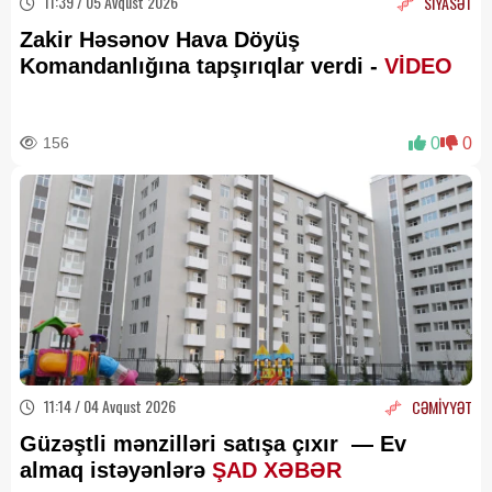
11:39 / 05 Avqust 2026
SİYASƏT
Zakir Həsənov Hava Döyüş
Komandanlığına tapşırıqlar verdi -
VİDEO
156
0
0
11:14 / 04 Avqust 2026
CƏMİYYƏT
Güzəştli mənzilləri satışa çıxır — Ev
almaq istəyənlərə
ŞAD XƏBƏR