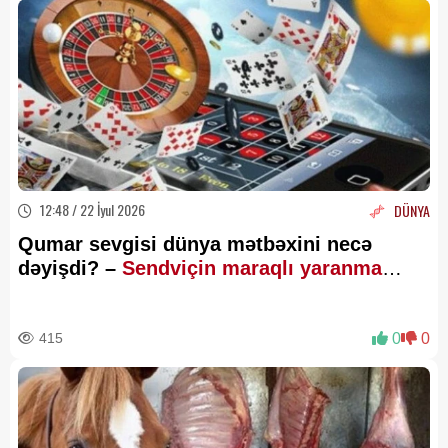
12:48 / 22 İyul 2026
DÜNYA
Qumar sevgisi dünya mətbəxini necə
dəyişdi? –
Sendviçin maraqlı yaranma
TARİXİ
415
0
0