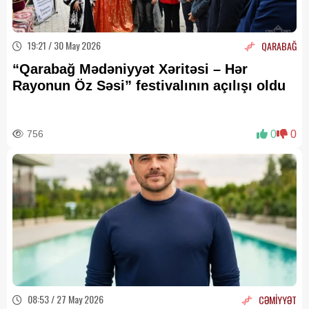
19:21 / 30 May 2026
QARABAĞ
“Qarabağ Mədəniyyət Xəritəsi – Hər
Rayonun Öz Səsi” festivalının açılışı oldu
756
0
0
08:53 / 27 May 2026
CƏMİYYƏT