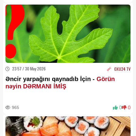
23:57 / 30 May 2026
OXU24 TV
Əncir yarpağını qaynadıb İçin -
Görün
nəyin DƏRMANI İMİŞ
965
0
0