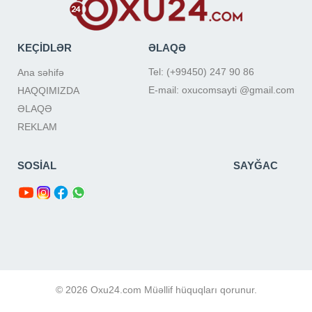
KEÇİDLƏR
ƏLAQƏ
Tel: (+99450) 247 90 86
Ana səhifə
E-mail: oxucomsayti @gmail.com
HAQQIMIZDA
ƏLAQƏ
REKLAM
SOSİAL
SAYĞAC
© 2026 Oxu24.com Müəllif hüquqları qorunur.