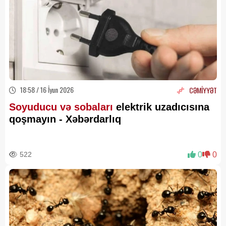
18:58 / 16 İyun 2026
CƏMİYYƏT
Soyuducu və sobaları
elektrik uzadıcısına
qoşmayın - Xəbərdarlıq
522
0
0