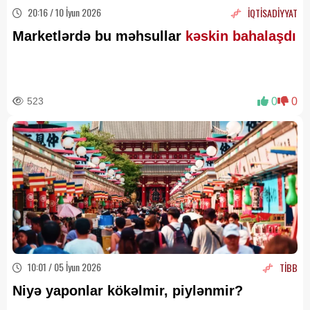
20:16 / 10 İyun 2026
İQTİSADİYYAT
Marketlərdə bu məhsullar
kəskin bahalaşdı
523
0
0
10:01 / 05 İyun 2026
TİBB
Niyə yaponlar kökəlmir, piylənmir?