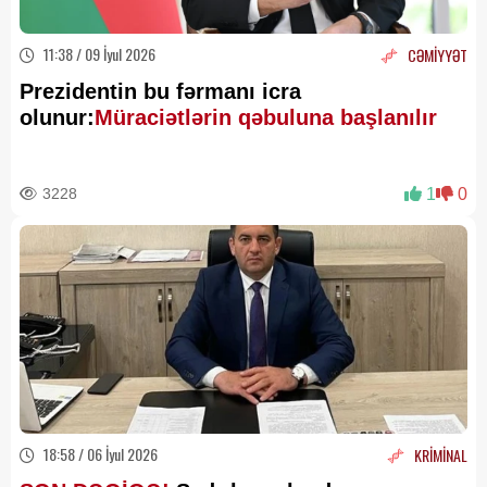
11:38 / 09 İyul 2026
CƏMİYYƏT
Prezidentin bu fərmanı icra
olunur:
Müraciətlərin qəbuluna başlanılır
3228
1
0
18:58 / 06 İyul 2026
KRİMİNAL