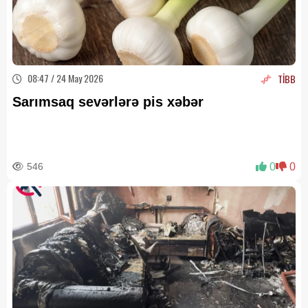
08:47 / 24 May 2026
TİBB
Sarımsaq sevərlərə pis xəbər
546
0
0