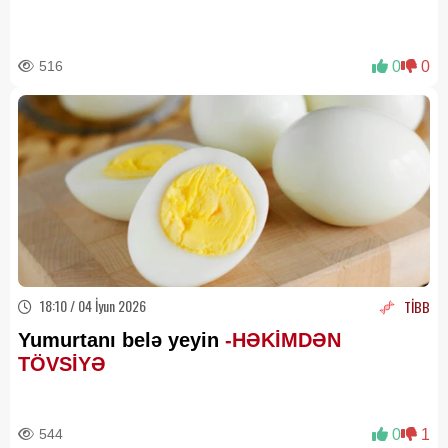
516
0
0
18:10 / 04 İyun 2026
TİBB
Yumurtanı belə yeyin
-HƏKİMDƏN
TÖVSİYƏ
544
0
1