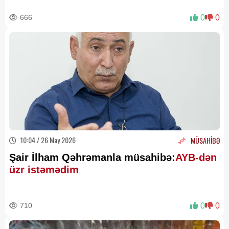
666
0
0
10:04 / 26 May 2026
MÜSAHİBƏ
Şair İlham Qəhrəmanla müsahibə:
AYB-dən
üzr istəmədim
710
0
0