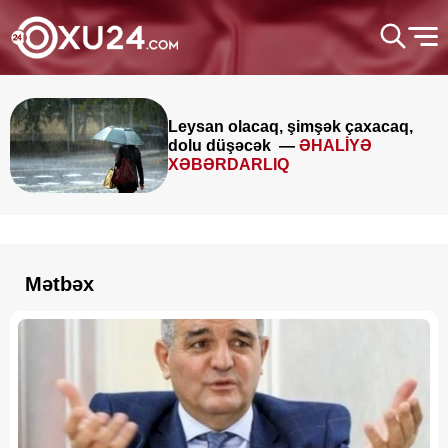
Leysan olacaq, şimşək çaxacaq,
dolu düşəcək —
ƏHALİYƏ
XƏBƏRDARLIQ
Mətbəx