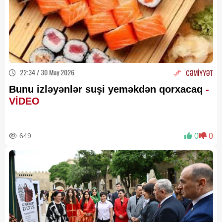
22:34 / 30 May 2026
CƏMİYYƏT
Bunu izləyənlər suşi yeməkdən qorxacaq
-
VİDEO
649
0
0