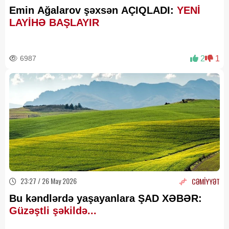
Emin Ağalarov şəxsən AÇIQLADI:
YENİ
LAYİHƏ BAŞLAYIR
6987
2
1
23:27 / 26 May 2026
CƏMİYYƏT
Bu kəndlərdə yaşayanlara ŞAD XƏBƏR:
Güzəştli şəkildə...