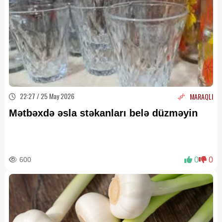
22:27 / 25 May 2026
MARAQLI
Mətbəxdə əsla stəkanları belə düzməyin
600
0
0