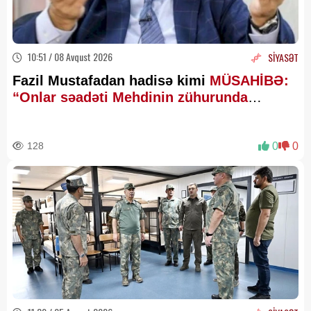
10:51 / 08 Avqust 2026
SİYASƏT
Fazil Mustafadan hadisə kimi
MÜSAHİBƏ:
“Onlar səadəti Mehdinin zühurunda
axtarır”
128
0
0