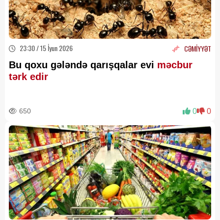
23:30 / 15 İyun 2026
CƏMİYYƏT
Bu qoxu gələndə qarışqalar evi
məcbur
tərk edir
650
0
0