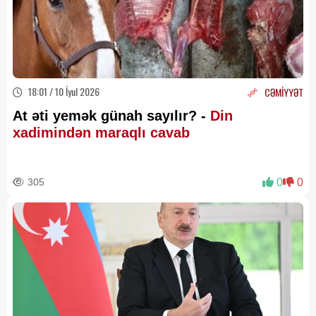
18:01 / 10 İyul 2026
CƏMİYYƏT
At əti yemək günah sayılır? -
Din
xadimindən maraqlı cavab
305
0
0