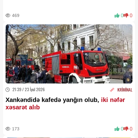
469
0
0
21:39 / 23 İyul 2026
KRİMİNAL
Xankəndidə kafedə yanğın olub,
iki nəfər
xəsarət alıb
173
0
0