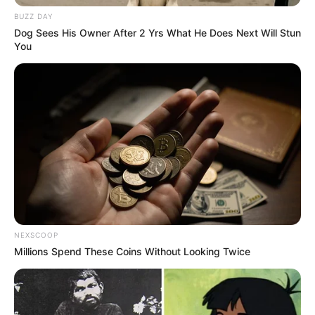
BUZZ DAY
Dog Sees His Owner After 2 Yrs What He Does Next Will Stun
10:35 / 27 Aprel 2026
ŞİKAYƏTLƏR
You
Ayağında 3 barmağı olsa da, hərbi xidmətə
göndərildi -
Rəsmi açıqlama
954
0
0
NEXSCOOP
Millions Spend These Coins Without Looking Twice
15:29 / 16 Mart 2026
ŞİKAYƏTLƏR