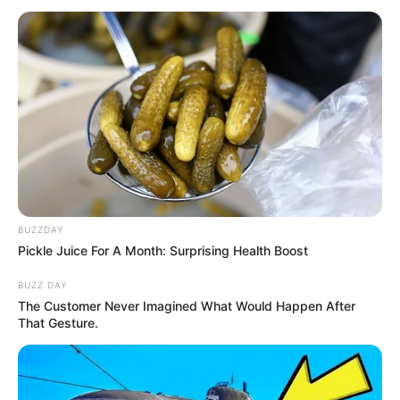
00:58 / 24 May 2026
ŞİKAYƏTLƏR
Xırdalanda tikilən çoxmərtəbəli binadan
ŞİKAYƏT -
VİDEO
791
0
0
BUZZDAY
Pickle Juice For A Month: Surprising Health Boost
BUZZ DAY
The Customer Never Imagined What Would Happen After
That Gesture.
14:30 / 20 May 2026
ŞİKAYƏTLƏR
YELO Banka SANKSİYA qoyuldu? -
İDDİA