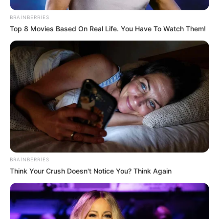
BRAINBERRIES
Top 8 Movies Based On Real Life. You Have To Watch Them!
15:38 / 10 Fevral 2026
ŞİKAYƏTLƏR
Vərəmli əsgər söhbəti bitməmiş bu dəfə əli
silah tutmayan gənci hərbiyə aparırlar —
Qurumlar arasında ZİDDİYƏT
9919
55
2
1
2
3
4
5
6
...
24
25
BRAINBERRIES
Think Your Crush Doesn't Notice You? Think Again