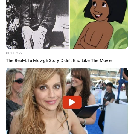
Binəqədidə "Ölüm lifti": Sakinlərdən pul
yığılır, amma təmir yoxdur –
VİDEO
1389
9
0
BUZZ DAY
The Real-Life Mowgli Story Didn't End Like The Movie
19:43 / 11 Fevral 2026
ŞİKAYƏTLƏR
Beynəlxalq Bankdan istifadəçilərə
“sürpriz”:
5 dəfə azaltdı, pul tutur...