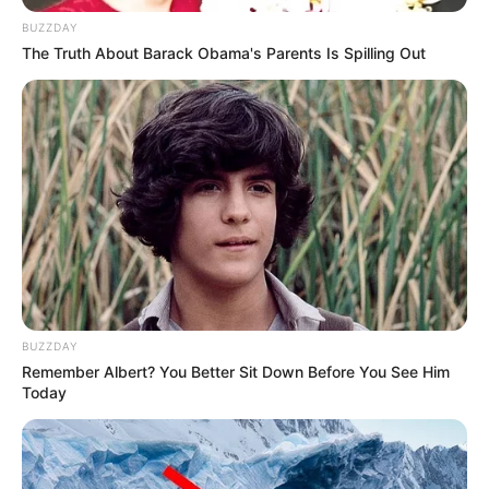
BUZZDAY
The Truth About Barack Obama's Parents Is Spilling Out
10:38 / 07 May 2026
ŞİKAYƏTLƏR
Notariuslarda SAXTAKARLIQ İDDİASI:
Gəncədən ŞİKAYƏT
BUZZDAY
884
0
0
Remember Albert? You Better Sit Down Before You See Him
Today