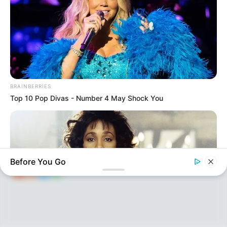
KEÇİDLƏR
ƏLAQƏ
Tel: (+99450) 247 90 86
Ana səhifə
BRAINBERRIES
Top 10 Pop Divas - Number 4 May Shock You
E-mail: oxucomsayti @gmail.com
HAQQIMIZDA
ƏLAQƏ
REKLAM
SOSİAL
SAYĞAC
Before You Go