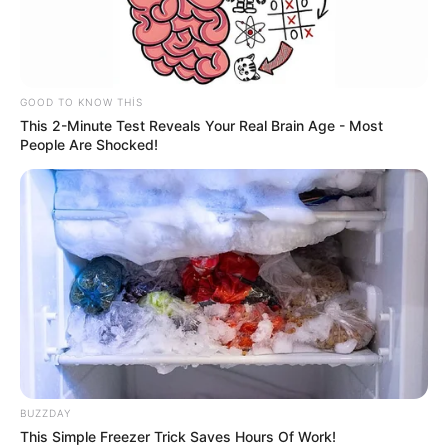
17:52 / 02 İyun 2026
ŞİKAYƏTLƏR
GOOD TO KNOW THIS
Ürək qüsurlu şəxsin pensiyası niyə
This 2-Minute Test Reveals Your Real Brain Age - Most
kəsilib?–
RƏSMİ CAVAB
People Are Shocked!
1187
4
0
BUZZDAY
This Simple Freezer Trick Saves Hours Of Work!