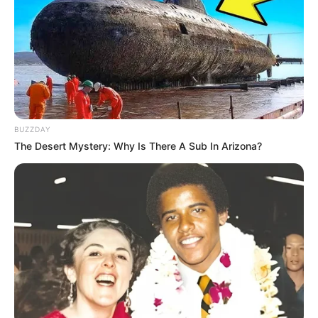
788
0
0
BUZZDAY
The Desert Mystery: Why Is There A Sub In Arizona?
11:34 / 07 May 2026
ŞİKAYƏTLƏR
LUX Residence-dən şikayət:
86 yaşlı
qadının FƏRYADI -Şirkətdən AÇIQLAMA
(YENİLƏNİB)
991
1
0