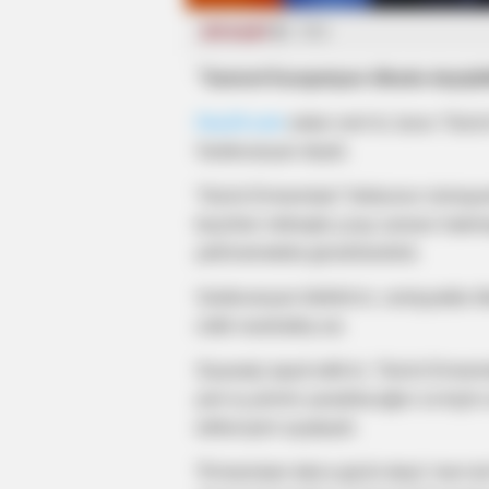
SİYASƏT
959
“Samvel Karapetyan ölkədə dəyişikl
Oxu24.com
xəbər verir ki, bunu “Gü
Vardevanyan deyib.
“Güclü Ermənistan” blokunun nümayə
keçirilən mitinqdə çıxışı zamanı hakimi
yetirməməkdə günahlandırıb.
Vardevanyan bildirib ki, cəmiyyətdə ölk
ciddi narahatlıq var.
Siyasətçi qeyd edib ki, “Güclü Ermənis
yeni iş yerinin yaradılacağını və kiçik 
ediləcəyini açıqlayıb.
“Ermənistan təkcə güclü deyil, həm də f