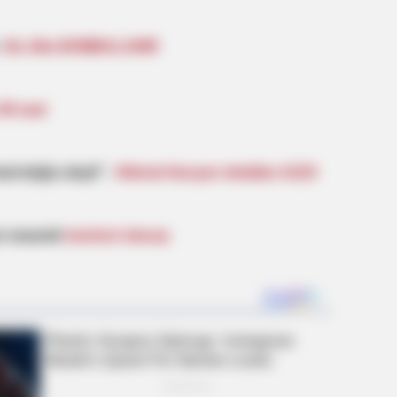
-
Bu ölkə BOMBALANIR
 48 saat
əməl doğru deyil” -
Hikmət Hacıyev detalları AÇDI
BRAINBERRIES
hey're Good
Why Did He Leave At Th
n nəzarəti
məcburi olacaq