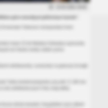
23.05.2026, 00:00
iklərə görə məsuliyyət götürməyə hazırdır”.
clü Ermənistan” blokunun nümayəndəsi Aram
ndəsi mayın 22-də Malatiya-Sebastiya rayonunda
yyəti son illərdə verdiyi vədləri yerinə
ənin təhlükəsizliyi, suverenliyi və gələcəyi ilə bağlı
tan” bloku konkret proqramla çıxış edir. O, 300 min
və orta sahibkarlıq üçün 0 faiz vergi tətbiq
iravan dövlət olmalıdır. Dəyişikliklər üçün etibarlı