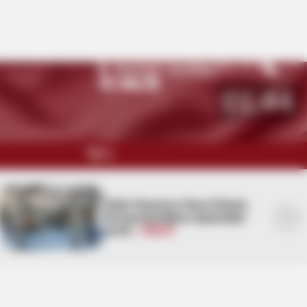
Namaz vaxtları
Bakı
30
°C
01:44
QARABAĞ
Dəhşətli qəzada ölən Elmirin
MÜSAHİBƏ
FOTOSU -
Hadisə yerindən
MARAQLI
görüntülər
CƏMİYYƏT
REDAKTORUN SEÇİMİ
ÖZƏL BÖLÜM