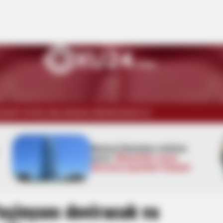
İSADİYYAT
ELANLAR
ŞOU-BİZNES
WUF13
Zakir Həsənov Hava Döyüş
Komandanlığına tapşırıqlar
verdi -
VİDEO
aşinyanı devirəcək və