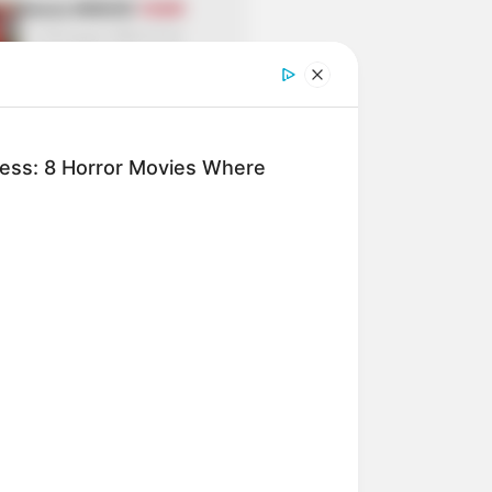
Bakıda MƏSCİD
YANIR
05 Avqust 2026 22:10
Bu restoranda müştərilər
tamamilə
çılpaq nahar edirlər
05 Avqust 2026 21:39
ness: 8 Horror Movies Where
Kartdan-karta köçürmə ilə
bağlı limitlər
bu banklarda
işləmir
05 Avqust 2026 21:24
Təcili! İsrail hərəkətə keçdi -
Bu ölkə BOMBALANIR
05 Avqust 2026 20:47
"Paltarımı nə hədiyyə edirəm,
nə də satıram" — Aygün
Kazımova ilə müsahibə
05 Avqust 2026 19:59