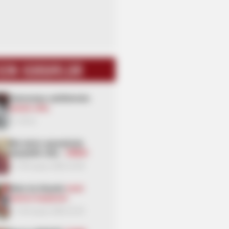
SON XƏBƏRLƏR
İndoneziya sahillərində
zəlzələ oldu
00:51
Mal ətinin qiymətində
dəyişiklik oldu -
VİDEO
05 Avqust 2026 23:09
Daha üç küçədə
təmir
işlərinə başlanılır
05 Avqust 2026 22:24