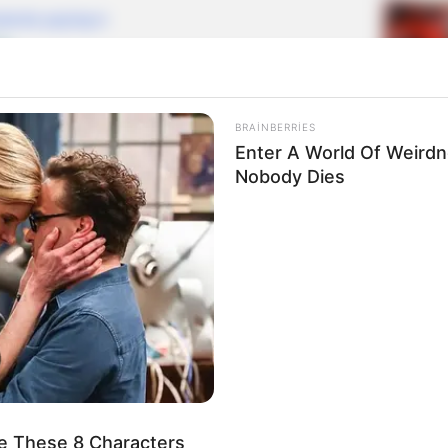
lərdə paylaşın
BRAINBERRIES
Enter A World Of Weird
Nobody Dies
e These 8 Characters