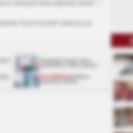
n bu məsuliyyəti üzərinə götürməyə hazırdır”, —
seçkilərdə “Güclü Ermənistan” partiyasına səs
ləyir?
Prezidentin fərmanı hansı
dəyişikliklərə səbəb olacaq? -
AÇIQLAMA
ifəyə
SON DƏQİQƏ!
SOCAR-da
işləyənlərə mühüm
xəbər:
kütləvi ixtisarlarla bağlı...