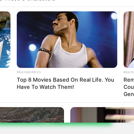
BRAINBERRIES
BRAIN
Top 8 Movies Based On Real Life. You
Rem
an
bloku
Malatiya-Sebastiya
mitinq
Have To Watch Them!
Cou
Gen
Bizi Twitter-da
Bizi Telegram-da
izləyin
izləyin
: (+99450) 247 90 86