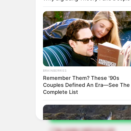
BRAINBERRIES
Remember Them? These '90s
Samvel Karapetyan
Güclü Ermənist
Couples Defined An Era—See The
Complete List
Bizi Facebook-da
izləyin
Bizə yazın
ƏLAQƏLI MÖVZULAR