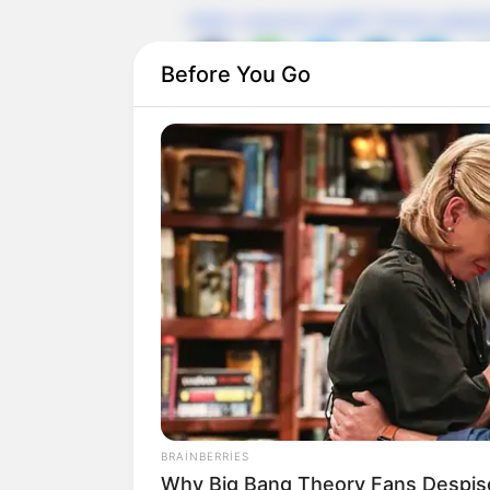
Xəbər xoşunuza gəldi? Sosial şəbəkə
Before You Go
BRAINBERRIES
Why Big Bang Theory Fans Despis