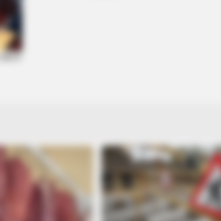
BRAINBERRIES
BRAIN
Have You Seen Her GRWM? She
8 M
Inspires Millions
Giv
BRAINBERRIES