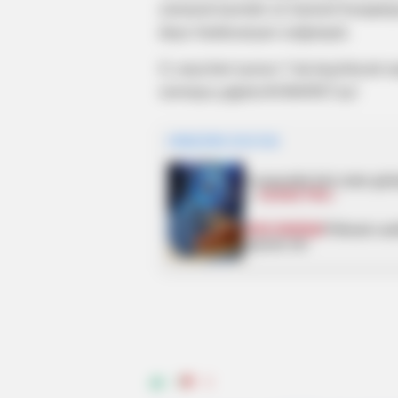
zəmanət lazımdır və Samvel Karapetya
deyə Vardevanyan vurğulayıb.
O, seçiciləri iyunun 7-də keçiriləcək 
verməyə çağırıb./KONKRET.az/
HƏMÇININ OXUYUN
6 avqustda bizi nələr göz
—
ULDUZ FALI
SON DƏQİQƏ
!Yüksək vəz
təyinat var
0
0