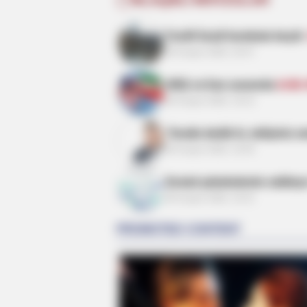
Təcili! İsrail hərəkətə keçdi 
05 Avqust 2026, 20:47
ABŞ və İran arasında
kritik
05 Avqust 2026, 19:14
“İsrailə dedik ki, etdiyiniz 
BRAINBERRIES
05 Avqust 2026, 16:45
Dare To Watch: 6 Movies So Bad T
Sosial şəbəkələrdə validey
05 Avqust 2026, 16:31
BRAINBERRIES
The Insane True Stories Behind
Cameron's Biggest Films