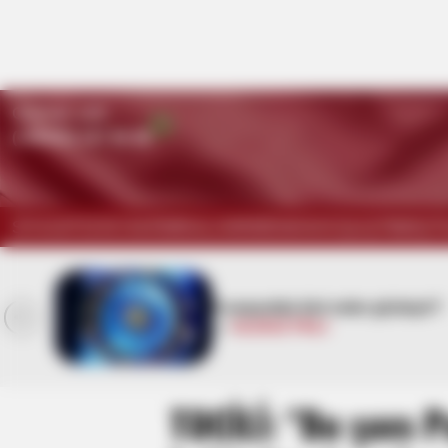
Qaynar xətt:
(+99450) 247 90 86
SİYASƏT
DÜNYA
KRİMİNAL
HƏRBİ
İDMAN
HÜQUQ
TİBB
İQT
Mərkəzi Bankdan mühüm
əyir?
qərar:
Müştərilərə qarşı
davranış qaydaları dəyişdi
TƏCİLİ: "Bu şəxs P