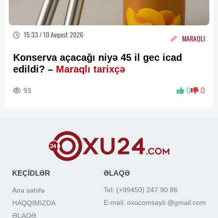
15:33 / 10 Avqust 2026
MARAQLI
Konserva açacağı niyə 45 il gec icad
edildi? –
Maraqlı tarixçə
93
0
0
KEÇİDLƏR
ƏLAQƏ
Tel: (+99450) 247 90 86
Ana səhifə
E-mail: oxucomsayti @gmail.com
HAQQIMIZDA
ƏLAQƏ