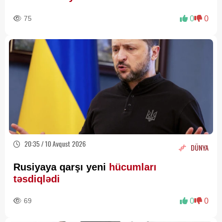
75
0
0
20:35 / 10 Avqust 2026
DÜNYA
Rusiyaya qarşı yeni
hücumları
təsdiqlədi
69
0
0