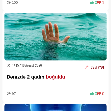
100
0
1
17:15 / 10 Avqust 2026
CƏMİYYƏT
Dənizdə 2 qadın
boğuldu
97
0
0