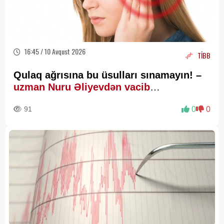
16:45 / 10 Avqust 2026
TİBB
Qulaq ağrısına bu üsulları sınamayın! –
uzman Nuru Əliyevdən vacib
xəbərdarlıq
91
0
0