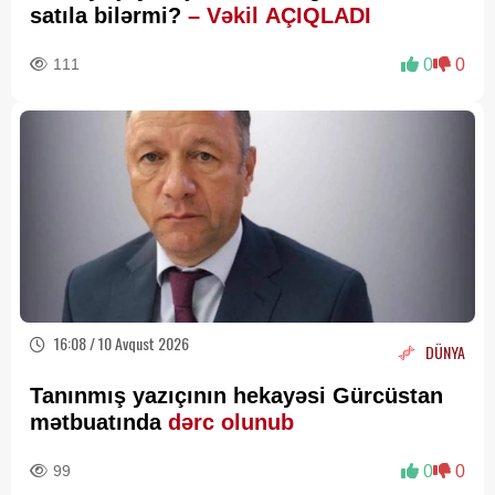
satıla bilərmi?
– Vəkil AÇIQLADI
111
0
0
16:08 / 10 Avqust 2026
DÜNYA
Tanınmış yazıçının hekayəsi Gürcüstan
mətbuatında
dərc olunub
99
0
0