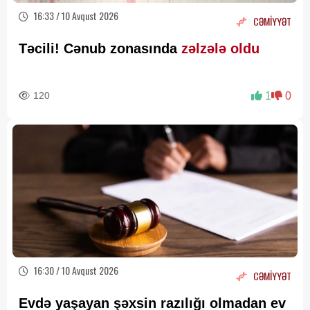
16:33 / 10 Avqust 2026
CƏMİYYƏT
Təcili! Cənub zonasında
zəlzələ oldu
120
1
0
16:30 / 10 Avqust 2026
CƏMİYYƏT
Evdə yaşayan şəxsin razılığı olmadan ev