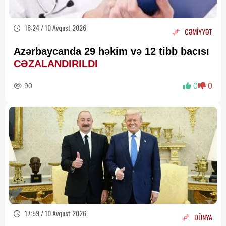
18:24 / 10 Avqust 2026
CƏMİYYƏT
Azərbaycanda 29 həkim və 12 tibb bacısı
CƏZALANDIRILDI
90
0
0
17:59 / 10 Avqust 2026
DÜNYA