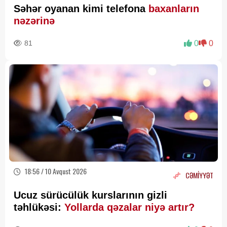
Səhər oyanan kimi telefona
baxanların
nəzərinə
81
0
0
18:56 / 10 Avqust 2026
CƏMİYYƏT
Ucuz sürücülük kurslarının gizli
təhlükəsi:
Yollarda qəzalar niyə artır?