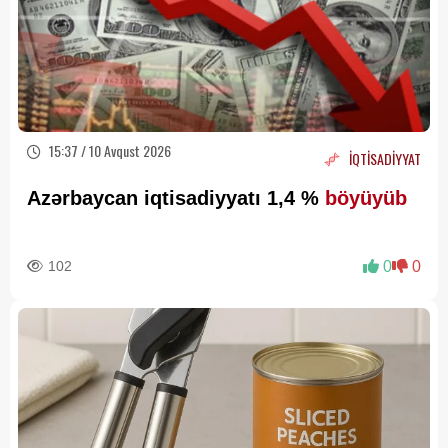
15:37 / 10 Avqust 2026
İQTİSADİYYAT
Azərbaycan iqtisadiyyatı 1,4 %
böyüyüb
102
0
0