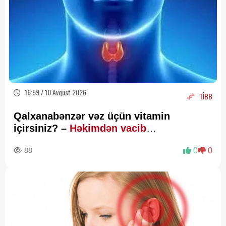
16:59 / 10 Avqust 2026
TİBB
Qalxanabənzər vəz üçün vitamin
içirsiniz? –
Həkimdən vacib
XƏBƏRDARLIQ
88
0
0