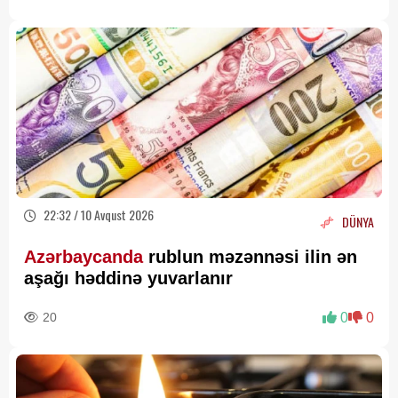
22:32 / 10 Avqust 2026
DÜNYA
Azərbaycanda
rublun məzənnəsi ilin ən
aşağı həddinə yuvarlanır
20
0
0