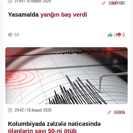
21:49 / 10 Avqust 2026
CƏMİYYƏT
Yasamalda
yanğın baş verdi
59
0
0
20:42 / 10 Avqust 2026
DÜNYA
Kolumbiyada zəlzələ nəticəsində
ölənlərin sayı 50-ni ötüb