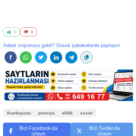
0
0
Xəbər xoşunuza gəldi? Sosial şəbəkələrdə paylaşın
Azərbaycan
pensiya
əlillik
sosial
Bizi Facebook-da
Bizi Twitter-da
izləyin
izləyin