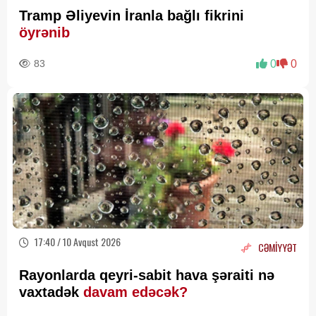
Tramp Əliyevin İranla bağlı fikrini
öyrənib
83
0
0
17:40 / 10 Avqust 2026
CƏMİYYƏT
Rayonlarda qeyri-sabit hava şəraiti nə
vaxtadək
davam edəcək?