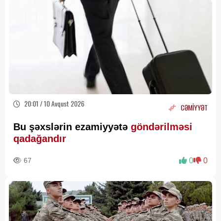
20:01 / 10 Avqust 2026
CƏMİYYƏT
Bu şəxslərin ezamiyyətə
göndərilməsi
qadağandır
67
0
0