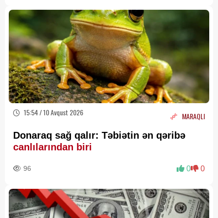
15:54 / 10 Avqust 2026
MARAQLI
Donaraq sağ qalır: Təbiətin ən qəribə
canlılarından biri
96
0
0