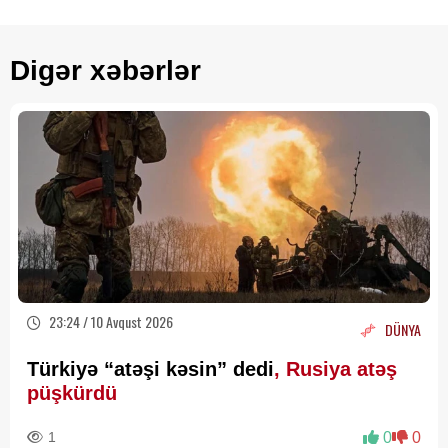
Digər xəbərlər
23:24 / 10 Avqust 2026
DÜNYA
Türkiyə “atəşi kəsin” dedi
, Rusiya atəş
püşkürdü
1
0
0