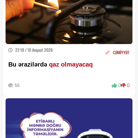
22:10 / 10 Avqust 2026
CƏMİYYƏT
Bu ərazilərdə
qaz olmayacaq
55
0
0