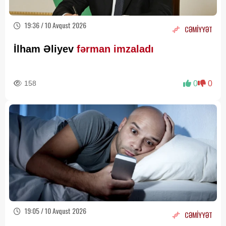
19:36 / 10 Avqust 2026
CƏMİYYƏT
İlham Əliyev
fərman imzaladı
158
0
0
19:05 / 10 Avqust 2026
CƏMİYYƏT