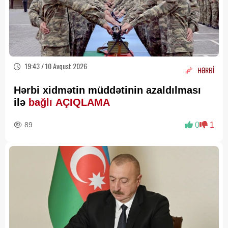
19:43 / 10 Avqust 2026
HƏRBİ
Hərbi xidmətin müddətinin azaldılması
ilə
bağlı AÇIQLAMA
89
0
1