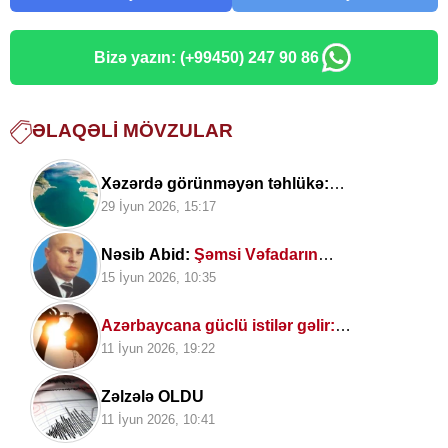
Bizə yazın: (+99450) 247 90 86
ƏLAQƏLI MÖVZULAR
Xəzərdə görünməyən təhlükə:
Mütəxəssislərdən vacib xəbərdarlıq
29 İyun 2026, 15:17
Nəsib Abid:
Şəmsi Vəfadarın
poeziyasında həyat fəlsəfəsi
15 İyun 2026, 10:35
Azərbaycana güclü istilər gəlir:
Temperatur 40 dərəcəyə çatacaq
11 İyun 2026, 19:22
Zəlzələ OLDU
11 İyun 2026, 10:41