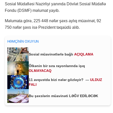
Sosial Müdafiəsi Nazirliyi yanında Dövlət Sosial Müdafiə
Fondu (DSMF) məlumat yayıb.
Məlumata görə, 225 448 nəfər şəxs aylıq müavinət, 92
750 nəfər şəxs isə Prezident təqaüdü alıb.
HƏMÇININ OXUYUN
Sosial müavinətlərlə bağlı
AÇIQLAMA
Ölkənin bir sıra rayonlarında işıq
OLMAYACAQ
11 avqustda bizi nələr gözləyir? —
ULDUZ
FALI
Bu şəxslərin müavinəti LƏĞV EDİLƏCƏK