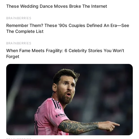
68
0
0
These Wedding Dance Moves Broke The Internet
BRAINBERRIES
Remember Them? These '90s Couples Defined An Era—See
The Complete List
BRAINBERRIES
When Fame Meets Fragility: 6 Celebrity Stories You Won't
Forget
19:28 / 05 Avqust 2026
DÜNYA
TƏCİLİ! Qardaş ölkə kritik sistemi Bakıya
təhvil verdi -
Tarixdə İLK
179
0
0