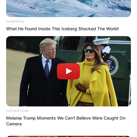
HABERION
What He Found Inside This Iceberg Shocked The World!
09:01 / 06 Avqust 2026
CƏMİYYƏT
DİQQƏT! Bu ərazilərdə
işıq olmayacaq
61
0
0
INSTANTHUB
Melania Trump Moments We Can't Believe Were Caught On
Camera