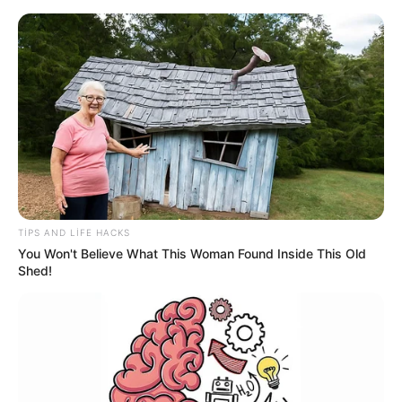
DYP sürücülərə
müraciət edib
TIPS AND LIFE HACKS
You Won't Believe What This Woman Found Inside This Old
Shed!
Tiflis qatarına bilet alanlar sığortanı hardan
almalıdır?