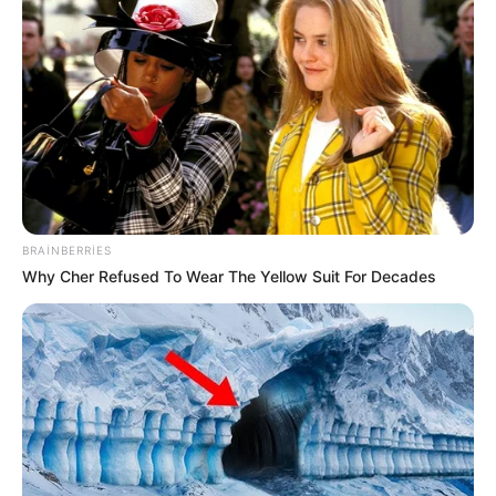
BRAINBERRIES
09:04 / 06 Avqust 2026
Why Cher Refused To Wear The Yellow Suit For Decades
CƏMİYYƏT
Avqustda pulu tükənməyəcək
bürclər
61
0
0