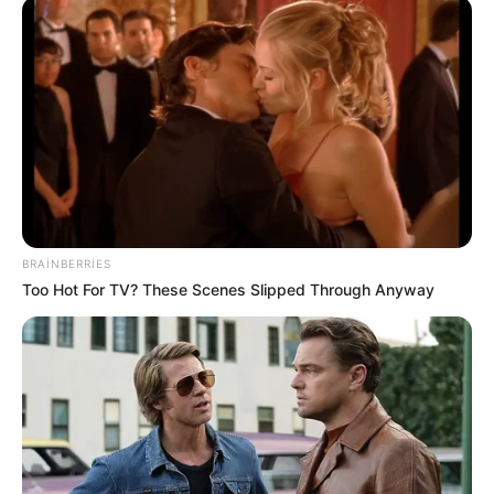
08:58 / 06 Avqust 2026
SİYASƏT
Ceyhun Bayramov Ukraynaya
getdi
58
0
0
BRAINBERRIES
Too Hot For TV? These Scenes Slipped Through Anyway