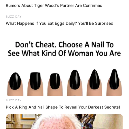
diqqətçəkən yenilik
Rumors About Tiger Wood's Partner Are Confirmed
21
0
0
BUZZ DAY
What Happens If You Eat Eggs Daily? You'll Be Surprised
BUZZ DAY
Pick A Ring And Nail Shape To Reveal Your Darkest Secrets!