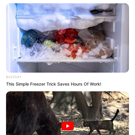
HƏMÇININ OXUYUN
6 avqustda bizi nələr gözləyir? —
ULDUZ FALI
Prezidentin fərmanı hansı dəyişikliklərə səbəb
olacaq? -
AÇIQLAMA
SON DƏQİQƏ
!Yüksək vəzifəyə təyinat var
SON DƏQİQƏ!
SOCAR-da işləyənlərə mühüm
xəbər:
kütləvi ixtisarlarla bağlı...
BUZZDAY
This Simple Freezer Trick Saves Hours Of Work!
0
0