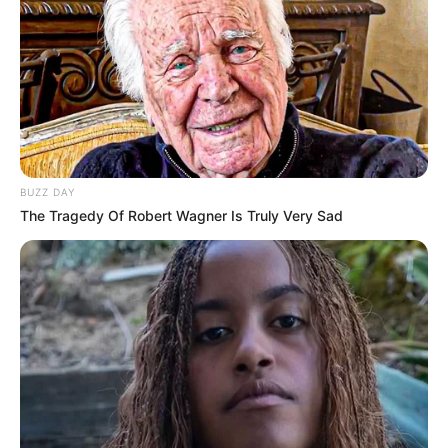
BUZZ DAY
09:58 / 06 Avqust 2026
DÜNYA
The Tragedy Of Robert Wagner Is Truly Very Sad
85 ölkəyə vizasız giriş təklif edən
pasport satışa
çıxarıldı
44
0
0