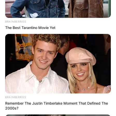
BRAINBERRIES
The Best Tarantino Movie Yet
08:57 / 06 Avqust 2026
CƏMİYYƏT
Bakıda 3 istiqamətdə
TIXAC VAR
60
0
0
BRAINBERRIES
Remember The Justin Timberlake Moment That Defined The
2000s?