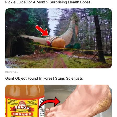
Pickle Juice For A Month: Surprising Health Boost
Oxu24.com
xəbər verir ki, yeni qaydalara əsasən,
sığortası olmayan şəxslər cərimələnə və ölkəyə girişlərinə
məhdudiyyət qoyula bilər.
Gürcüstanla dəmiryolu nəqliyyatının bərpa edilməsi bu
məsələni yenidən gündəmə gətirib.
Vətəndaş Gürcüstana 1 həftəlik səyahət etmək istəyirsə,
səyahət sığortasının qiyməti təxminən 12 manat olacaq.
Müddət artdıqca sığorta haqqı da adekvat olaraq yüksəlir.
Qatar reyslərinin bərpasından sonra sığortaya tələbat
BUZZDAY
artıb.
Giant Object Found In Forest Stuns Scientists
O da bildirilir ki, təminat altına alınan risklər sırasına yük
baqajlarının itirilməsi halı da daxildir. Bununla yanaşı
sığortalı vətəndaş tibbi xidmətlərdən öz şəxsi büdcəsi
hesabına istifadə edir və daha sonra vətənə qayıtdığı
zaman həmin qəbzləri sığorta şirkətinə təqdim etməklə