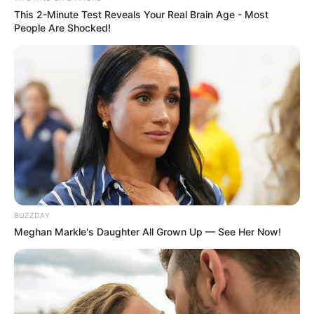
This 2-Minute Test Reveals Your Real Brain Age - Most
People Are Shocked!
10:21 / 06 Avqust 2026
DÜNYA
Rusiya Qara dənizdə yük gəmilərinə
dron
zərbələri endirib
1
0
0
BUZZDAY
Meghan Markle's Daughter All Grown Up — See Her Now!
10:15 / 06 Avqust 2026