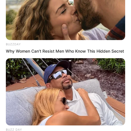
İQTİSADİYYAT
MİDA 130 milyon manatlıq
istiqraz
buraxır
14
0
0
BUZZDAY
Why Women Can't Resist Men Who Know This Hidden Secret
10:08 / 06 Avqust 2026
MARAQLI
Spirt, çörək və torpaqdan elektrik
enerjisi:
Yapon mühəndisdən
BUZZ DAY