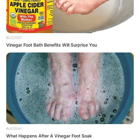
xərclədiyi vəsaiti geri ala bilər.
Xezerxeber.az mövzu ilə bağlı daha ətraflı videomaterialı
təqdim edir.
BUZZDAY
Vinegar Foot Bath Benefits Will Surprise You
BUZZDAY
What Happens After A Vinegar Foot Soak