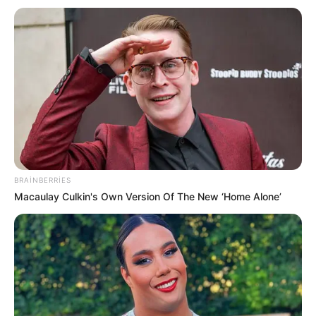
22:24 / 05 Avqust 2026
CƏMİYYƏT
Daha üç küçədə
təmir işlərinə başlanılır
149
0
0
BRAINBERRIES
Macaulay Culkin's Own Version Of The New ‘Home Alone’
22:10 / 05 Avqust 2026
CƏMİYYƏT
Bakıda MƏSCİD
YANIR