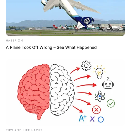
HABERION
A Plane Took Off Wrong – See What Happened
Digər xəbərlər
TIPS AND LIFE HACKS