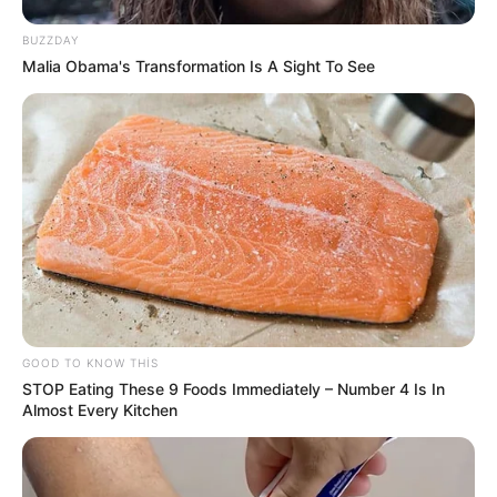
BUZZDAY
Malia Obama's Transformation Is A Sight To See
09:45 / 06 Avqust 2026
CƏMİYYƏT
Qızılın qiyməti yeni rekordunu
qırdı
48
0
0
GOOD TO KNOW THIS
STOP Eating These 9 Foods Immediately – Number 4 Is In
Almost Every Kitchen