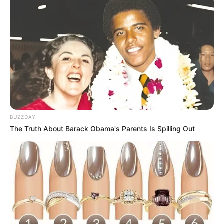
BUZZDAY
The Truth About Barack Obama's Parents Is Spilling Out
Tiflis qatarı
xəbər
Bakı
sığorta hardan alınır
Bizi Facebook-da
Bizi Twitter-da
izləyin
izləyin