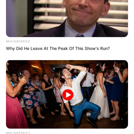
Mingəçevirdə kanalda batan
yeniyetmənin axtarışları aparılır
- VİDEO
166
0
0
BRAINBERRIES
Why Did He Leave At The Peak Of This Show's Run?
19:46 / 05 Avqust 2026
SİYASƏT
İran Xəzərin hüquqi statusunu niyə indi
təsdiqləyir? –
Politoloqdan
ŞƏRH
BRAINBERRIES