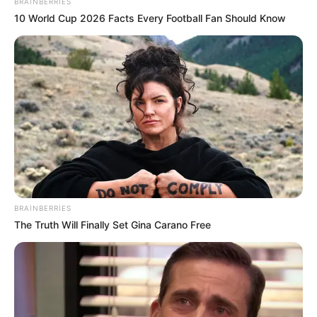
BRAINBERRIES
10 World Cup 2026 Facts Every Football Fan Should Know
19:59 / 05 Avqust 2026
ŞOU-BİZNES
"Paltarımı nə hədiyyə edirəm, nə də
satıram" — Aygün Kazımova ilə müsahibə
89
0
0
BRAINBERRIES
The Truth Will Finally Set Gina Carano Free
19:49 / 05 Avqust 2026
KRİMİNAL