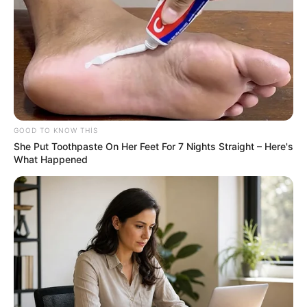
09:30 / 06 Avqust 2026
CƏMİYYƏT
Ağır QƏZA:
ölən var
48
0
0
GOOD TO KNOW THIS
She Put Toothpaste On Her Feet For 7 Nights Straight – Here's
What Happened
09:15 / 06 Avqust 2026
CƏMİYYƏT