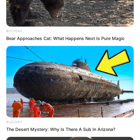
Xəbər xoşunuza gəldi? Sosial şəbəkələrdə paylaşın
BUZZDAY
Bear Approaches Cat: What Happens Next Is Pure Magic
BUZZDAY
The Desert Mystery: Why Is There A Sub In Arizona?