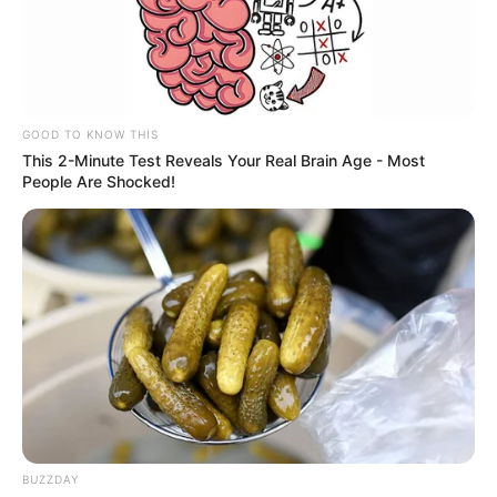
GOOD TO KNOW THIS
This 2-Minute Test Reveals Your Real Brain Age - Most
People Are Shocked!
OXU24 TV
1112
23.05.2026, 00:09
Gürcüstana səfər etmək istəyən şəxslər artıq məcburi
səfər sığortası əldə etməlidirlər.
BUZZDAY