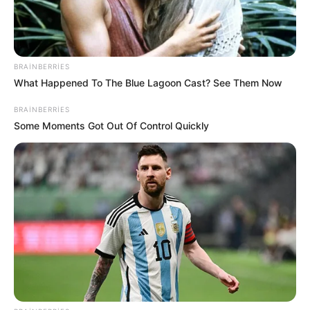
BRAINBERRIES
What Happened To The Blue Lagoon Cast? See Them Now
20:47 / 05 Avqust 2026
SİYASƏT
BRAINBERRIES
Some Moments Got Out Of Control Quickly
Təcili! İsrail hərəkətə keçdi -
Bu ölkə
BOMBALANIR
153
0
0