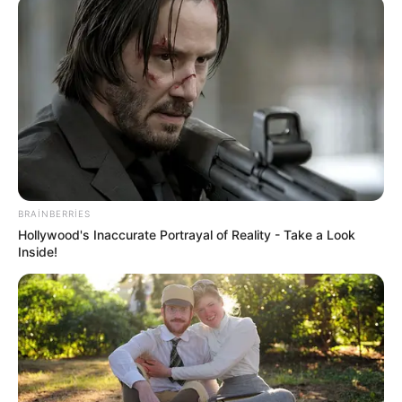
00:51 / 06 Avqust 2026
DÜNYA
İndoneziya sahillərində
zəlzələ oldu
BRAINBERRIES
Hollywood's Inaccurate Portrayal of Reality - Take a Look
Inside!
127
0
0