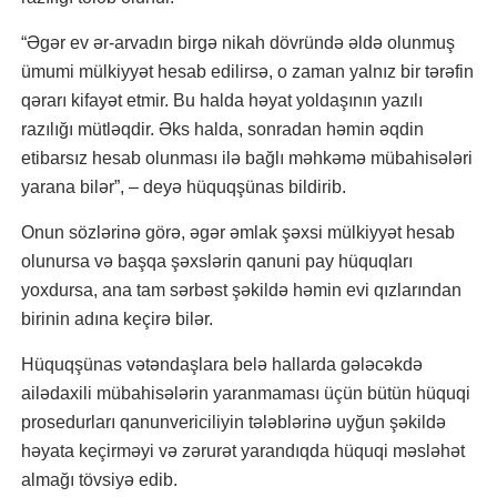
“Əgər ev ər-arvadın birgə nikah dövründə əldə olunmuş
ümumi mülkiyyət hesab edilirsə, o zaman yalnız bir tərəfin
qərarı kifayət etmir. Bu halda həyat yoldaşının yazılı
razılığı mütləqdir. Əks halda, sonradan həmin əqdin
etibarsız hesab olunması ilə bağlı məhkəmə mübahisələri
yarana bilər”, – deyə hüquqşünas bildirib.
Onun sözlərinə görə, əgər əmlak şəxsi mülkiyyət hesab
olunursa və başqa şəxslərin qanuni pay hüquqları
yoxdursa, ana tam sərbəst şəkildə həmin evi qızlarından
birinin adına keçirə bilər.
Hüquqşünas vətəndaşlara belə hallarda gələcəkdə
ailədaxili mübahisələrin yaranmaması üçün bütün hüquqi
prosedurları qanunvericiliyin tələblərinə uyğun şəkildə
həyata keçirməyi və zərurət yarandıqda hüquqi məsləhət
almağı tövsiyə edib.