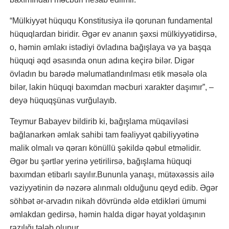
“Mülkiyyət hüququ Konstitusiya ilə qorunan fundamental
hüquqlardan biridir. Əgər ev ananın şəxsi mülkiyyətidirsə,
o, həmin əmlakı istədiyi övladına bağışlaya və ya başqa
hüquqi əqd əsasında onun adına keçirə bilər. Digər
övladın bu barədə məlumatlandırılması etik məsələ ola
bilər, lakin hüquqi baxımdan məcburi xarakter daşımır”, –
deyə hüquqşünas vurğulayıb.
Teymur Babayev bildirib ki, bağışlama müqaviləsi
bağlanarkən əmlak sahibi tam fəaliyyət qabiliyyətinə
malik olmalı və qərarı könüllü şəkildə qəbul etməlidir.
Əgər bu şərtlər yerinə yetirilirsə, bağışlama hüquqi
baxımdan etibarlı sayılır.Bununla yanaşı, mütəxəssis ailə
vəziyyətinin də nəzərə alınmalı olduğunu qeyd edib. Əgər
söhbət ər-arvadın nikah dövründə əldə etdikləri ümumi
əmlakdan gedirsə, həmin halda digər həyat yoldaşının
razılığı tələb olunur.