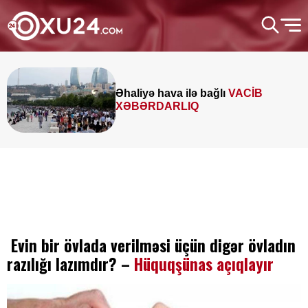
Əhaliyə hava ilə bağlı
VACİB
XƏBƏRDARLIQ
Evin bir övlada verilməsi üçün digər övladın
razılığı lazımdır? –
Hüquqşünas açıqlayır