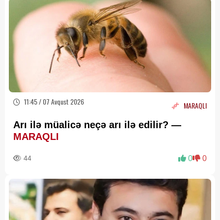
11:45 / 07 Avqust 2026
MARAQLI
Arı ilə müalicə neçə arı ilə edilir? —
MARAQLI
44
0
0