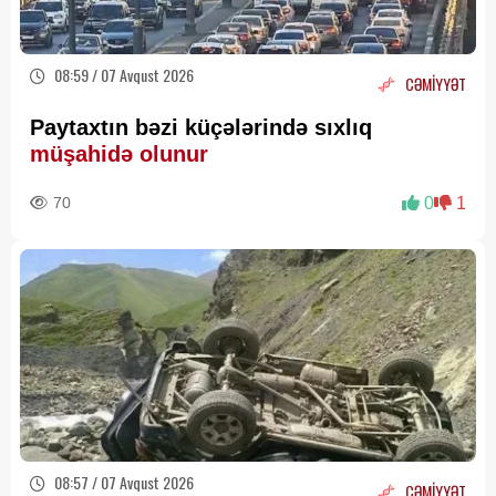
08:59 / 07 Avqust 2026
CƏMİYYƏT
Paytaxtın bəzi küçələrində sıxlıq
müşahidə olunur
70
0
1
08:57 / 07 Avqust 2026
CƏMİYYƏT