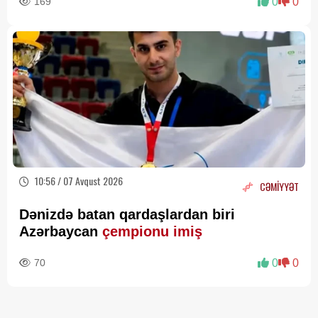
169
0
0
10:56 / 07 Avqust 2026
CƏMİYYƏT
Dənizdə batan qardaşlardan biri
Azərbaycan
çempionu imiş
70
0
0