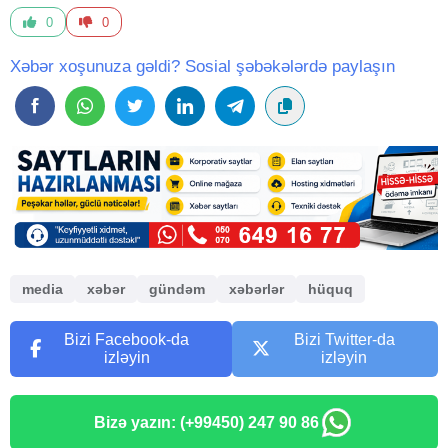
0
0
Xəbər xoşunuza gəldi? Sosial şəbəkələrdə paylaşın
media
xəbər
gündəm
xəbərlər
hüquq
Bizi Facebook-da
Bizi Twitter-da
izləyin
izləyin
Bizə yazın: (+99450) 247 90 86