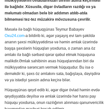
mülkiyyətlərini övladlarından birinin adına keçirməsi
ilə bağlıdır. Xüsusilə, digər övladların razılığı və ya
məlumatı olmadan belə bir addımın atılıb-atıla
bilməməsi tez-tez müzakirə mövzusuna çevrilir.
Məsələ ilə bağlı hüquqşünas Teymur Babayev
Oxu24.com
-a bildirib ki, əgər yaşayış evi tam şəkildə
ananın şəxsi mülkiyyətidirsə və həmin əmlak üzərində
başqa şəxslərin hüquqları yoxdursa, o zaman ana öz
əmlakı ilə bağlı sərbəst qərar qəbul etmək hüququna
malikdir.Əmlak sahibinin əsas hüquqlarından biri də
mülkiyyətinə sərəncam vermək hüququdur. Bu isə o
deməkdir ki, şəxs öz əmlakını sata, bağışlaya, dəyişdirə
və ya istədiyi şəxsin adına keçirə bilər.
Hüquqşünas qeyd edib ki, əgər digər övlad həmin evdə
qeydiyyatda deyilsə və əmlak üzərində hər hansı pay
hüququ yoxdursa, onun razılığının alınması qanunvericilik
baxımından məcburi hesab edilmir.