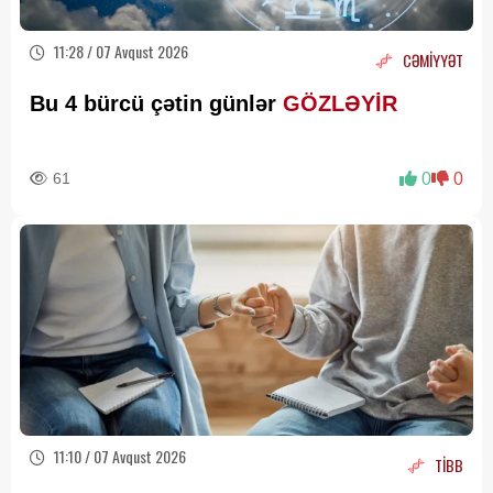
11:28 / 07 Avqust 2026
CƏMİYYƏT
Bu 4 bürcü çətin günlər
GÖZLƏYİR
61
0
0
11:10 / 07 Avqust 2026
TİBB