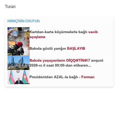
Turan
HƏMÇININ OXUYUN
Kartdan-karta köçürmələrlə bağlı
vacib
açıqlama
Bakıda güclü yanğın
BAŞLAYIB
Bakıda yaşayanların DİQQƏTİNƏ!
7 avqust
2026-cı il saat 00:00-dan etibarən...
Prezidentdən AZAL-la bağlı -
Fərman