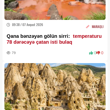
09:38 / 07 Avqust 2026
MARAQLI
Qana bənzəyən gölün sirri:
temperaturu
78 dərəcəyə çatan isti bulaq
79
0
0