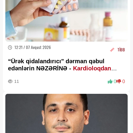
12:21 / 07 Avqust 2026
TİBB
“Ürək qidalandırıcı" dərman qəbul
edənlərin NƏZƏRİNƏ -
Kardioloqdan
VACİB XƏBƏRDARLIQ
11
0
0