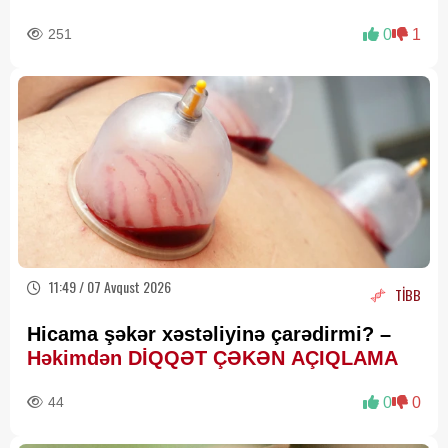
251
0
1
11:49 / 07 Avqust 2026
TİBB
Hicama şəkər xəstəliyinə çarədirmi? –
Həkimdən DİQQƏT ÇƏKƏN AÇIQLAMA
44
0
0