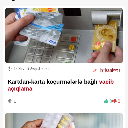
12:25 / 07 Avqust 2026
İQTİSADİYYAT
Kartdan-karta köçürmələrlə bağlı
vacib
açıqlama
1
0
0