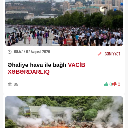
09:57 / 07 Avqust 2026
CƏMİYYƏT
Əhaliyə hava ilə bağlı
VACİB
XƏBƏRDARLIQ
85
0
0