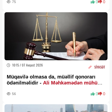
75
0
0
10:15 / 07 Avqust 2026
SİYASƏT
Müqavilə olmasa da, müəllif qonorarı
ödənilməlidir -
Ali Məhkəmədən mühüm
qərar
56
0
0