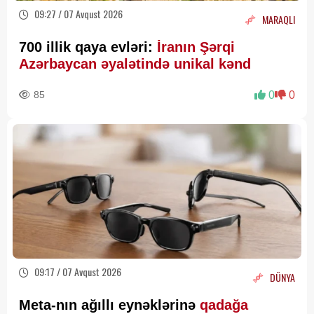
09:27 / 07 Avqust 2026
MARAQLI
700 illik qaya evləri:
İranın Şərqi
Azərbaycan əyalətində unikal kənd
85
0
0
09:17 / 07 Avqust 2026
DÜNYA
Meta-nın ağıllı eynəklərinə
qadağa