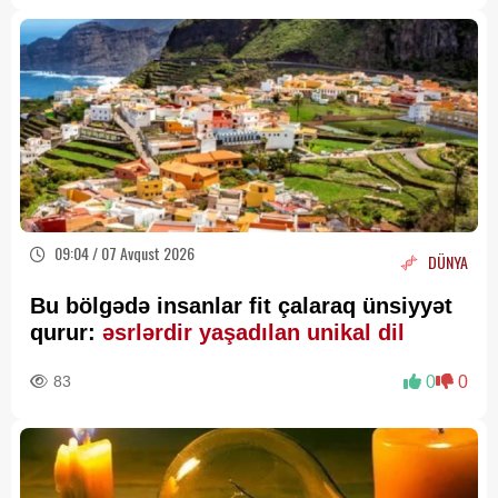
09:04 / 07 Avqust 2026
DÜNYA
Bu bölgədə insanlar fit çalaraq ünsiyyət
qurur:
əsrlərdir yaşadılan unikal dil
83
0
0