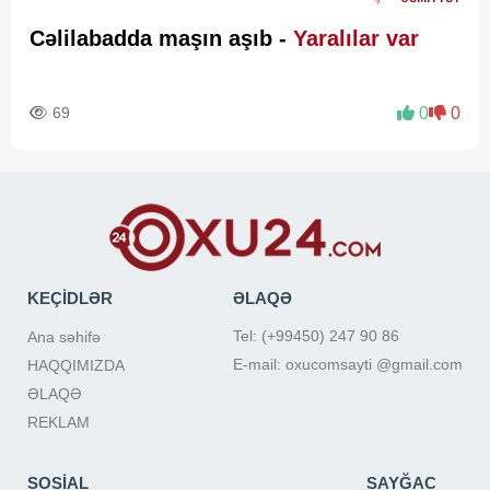
Cəlilabadda maşın aşıb -
Yaralılar var
69
0
0
KEÇİDLƏR
ƏLAQƏ
Tel: (+99450) 247 90 86
Ana səhifə
E-mail: oxucomsayti @gmail.com
HAQQIMIZDA
ƏLAQƏ
REKLAM
SOSİAL
SAYĞAC