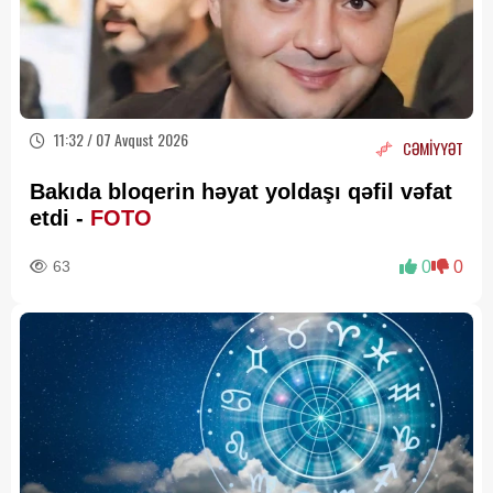
11:32 / 07 Avqust 2026
CƏMİYYƏT
Bakıda bloqerin həyat yoldaşı qəfil vəfat
etdi -
FOTO
63
0
0