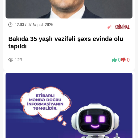
12:03 / 07 Avqust 2026
KRİMİNAL
Bakıda 35 yaşlı vəzifəli şəxs evində ölü
tapıldı
123
0
0