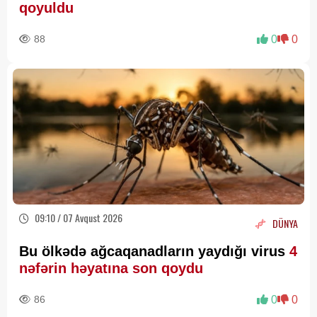
qoyuldu
88
0
0
09:10 / 07 Avqust 2026
DÜNYA
Bu ölkədə ağcaqanadların yaydığı virus
4
nəfərin həyatına son qoydu
86
0
0