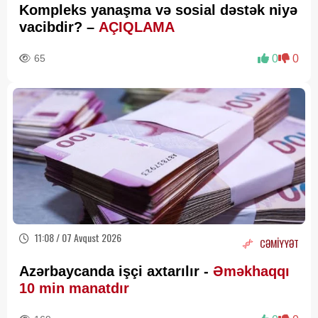
Kompleks yanaşma və sosial dəstək niyə
vacibdir? –
AÇIQLAMA
65
0
0
11:08 / 07 Avqust 2026
CƏMİYYƏT
Azərbaycanda işçi axtarılır -
Əməkhaqqı
10 min manatdır