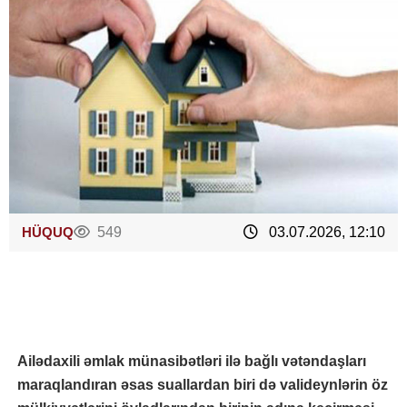
HÜQUQ
549
03.07.2026, 12:10
Ailədaxili əmlak münasibətləri ilə bağlı vətəndaşları
maraqlandıran əsas suallardan biri də valideynlərin öz