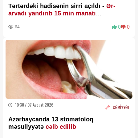
Tərtərdəki hadisənin sirri açıldı -
Ər-
arvadı yandırıb 15 min manatı
oğurlayıbmış
64
0
0
10:30 / 07 Avqust 2026
CƏMİYYƏT
Azərbaycanda 13 stomatoloq
məsuliyyətə
cəlb edilib