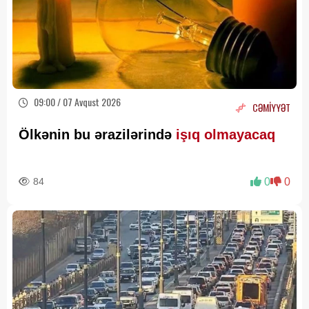
09:00 / 07 Avqust 2026
CƏMİYYƏT
Ölkənin bu ərazilərində
işıq olmayacaq
84
0
0