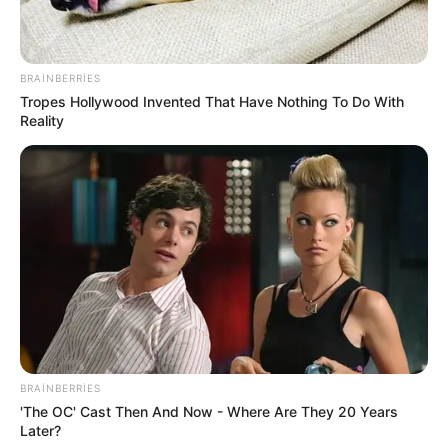
BRAINBERRIES
Tropes Hollywood Invented That Have Nothing To Do With
Reality
BRAINBERRIES
'The OC' Cast Then And Now - Where Are They 20 Years
Later?