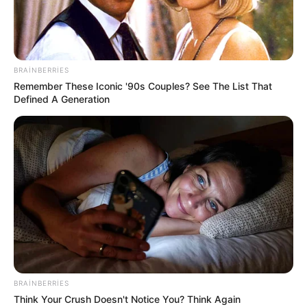
BRAINBERRIES
Remember These Iconic '90s Couples? See The List That
Defined A Generation
DÜNYA
527
24.05.2026, 09:27
İranla razılaşma və ya hərbi əməliyyatların yenidən
başlaması şansı 50-50-dir.
BRAINBERRIES
Think Your Crush Doesn't Notice You? Think Again
Oxu24.com
xəbər verir ki, bu barədə ABŞ Prezidenti