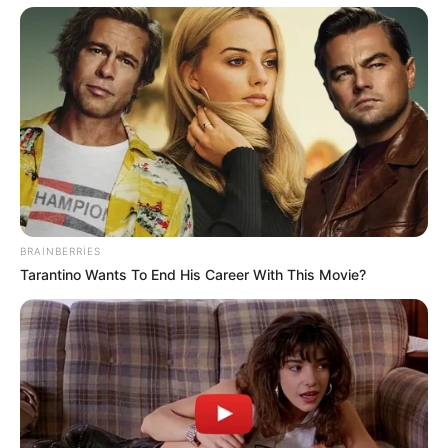
Digər xəbərlər
BRAINBERRIES
Tarantino Wants To End His Career With This Movie?
20:44 / 06 Avqust 2026
SİYASƏT
Zelenski Ceyhun Bayramovu
qəbul edib