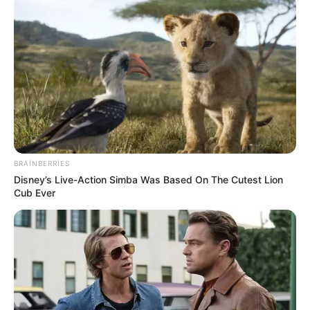
gələcək və 30 günlük dərin danışıqlara sadiq qalacaqlar.
HƏMÇININ OXUYUN
Əmək pensiyalarında və bu müavinətlərdə
ARTIM OLACAQ -
Deputat AÇIQLADI
İcra başçısı üç qurumu birləşdirdi, yeni rəis
təyin etdi -
FOTO
Qaydalar TƏSDİQLƏNDİ:
1 sentyabr 2026-cı il
BRAINBERRIES
tarixindən qüvvəyə minəcək
Disney’s Live-Action Simba Was Based On The Cutest Lion
"Qaçqınkom" aylıq müavinətlə bağlı
RƏSMİ
Cub Ever
AÇIQLAMA YAYDI