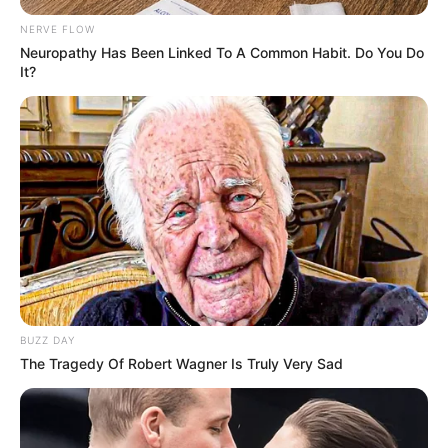
NERVE FLOW
Neuropathy Has Been Linked To A Common Habit. Do You Do
18:45 / 06 Avqust 2026
CƏMİYYƏT
It?
İcra başçısı üç qurumu birləşdirdi, yeni
rəis təyin etdi -
FOTO
81
0
0
BUZZ DAY
The Tragedy Of Robert Wagner Is Truly Very Sad
18:41 / 06 Avqust 2026
CƏMİYYƏT