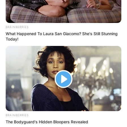
4
0
0
BRAINBERRIES
What Happened To Laura San Giacomo? She's Still Stunning
Today!
20:34 / 06 Avqust 2026
CƏMİYYƏT
Sürücülərin nəzərinə: Bu küçələrdə
hərəkət
TAM MƏHDUDLAŞDIRILIR
14
0
0
BRAINBERRIES
The Bodyguard's Hidden Bloopers Revealed