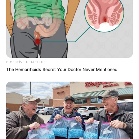
18:34 / 06 Avqust 2026
CƏMİYYƏT
Əslində, Rəşad müəllim bir el məsəlində
deyildiyi kimi:
"Quşu gözündən
vurmuşdu"
74
0
0
DIGESTIVE HEALTH US
The Hemorrhoids Secret Your Doctor Never Mentioned
18:09 / 06 Avqust 2026
CƏMİYYƏT