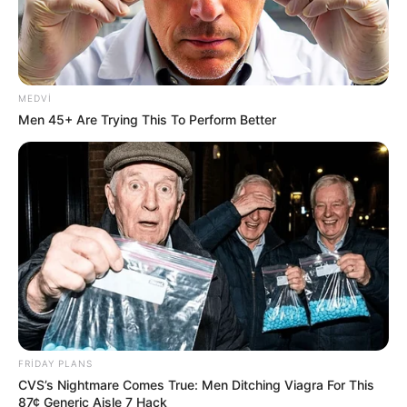
MEDVI
Men 45+ Are Trying This To Perform Better
FRIDAY PLANS
CVS’s Nightmare Comes True: Men Ditching Viagra For This
87¢ Generic Aisle 7 Hack