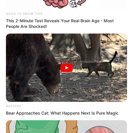
204
1
0
GOOD TO KNOW THIS
This 2-Minute Test Reveals Your Real Brain Age - Most
People Are Shocked!
BUZZDAY
Bear Approaches Cat: What Happens Next Is Pure Magic