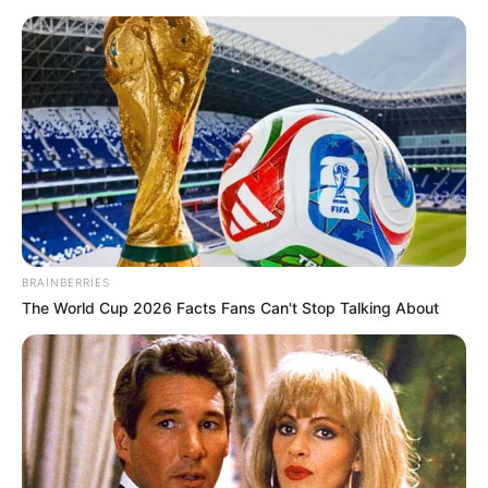
Yeni təyin olunan müavin KİMDİR?
—
FOTO
BRAINBERRIES
The World Cup 2026 Facts Fans Can't Stop Talking About
Tramp İranla bağlı qərar verəcək