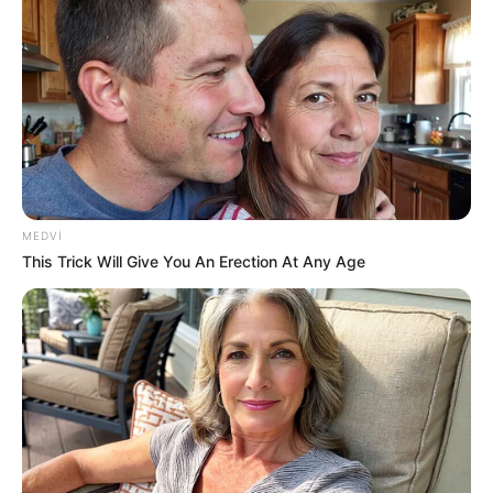
73
0
0
MEDVI
This Trick Will Give You An Erection At Any Age
17:35 / 06 Avqust 2026
CƏMİYYƏT
Başqalarının sənədləri ilə sərhədi
keçmək
istədilər
65
0
0