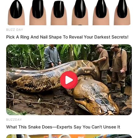
BUZZ DAY
Pick A Ring And Nail Shape To Reveal Your Darkest Secrets!
15:55 / 06 Avqust 2026
CƏMİYYƏT
Bərdədə açıq sahədə yanğın
- VİDEO
83
0
0
BUZZDAY
What This Snake Does—Experts Say You Can't Unsee It