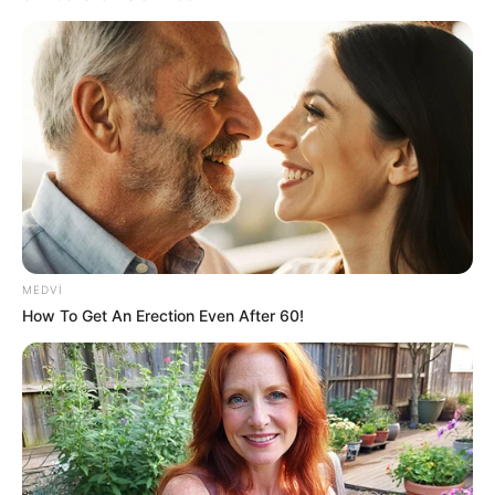
19:37 / 06 Avqust 2026
CƏMİYYƏT
Nazirlik küləklə bağlı XƏBƏRDARLIQ
ETDİ -
Dənizə GİRMƏYİN
46
0
0
MEDVI
How To Get An Erection Even After 60!
19:30 / 06 Avqust 2026
CƏMİYYƏT
Xanım Sultanova yüksək vəzifəyə təyin