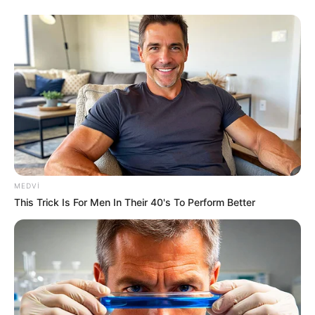
19:59 / 06 Avqust 2026
CƏMİYYƏT
Bu məktəblər üzrə vakansiya seçimi
başlayır
MEDVI
This Trick Is For Men In Their 40's To Perform Better
33
0
0