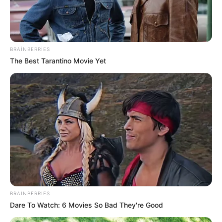
1
0
Xəbər xoşunuza gəldi? Sosial şəbəkələrdə paylaşın
BRAINBERRIES
The Best Tarantino Movie Yet
İran
ABŞ
xəbər
dünya
Bizi Facebook-da
Bizi Twitter-da
izləyin
izləyin
Bizə yazın: (+99450) 247 90 86
ƏLAQƏLI MÖVZULAR
BRAINBERRIES
Dare To Watch: 6 Movies So Bad They're Good
62 milyon dollarlıq sənət əsərinin satışı