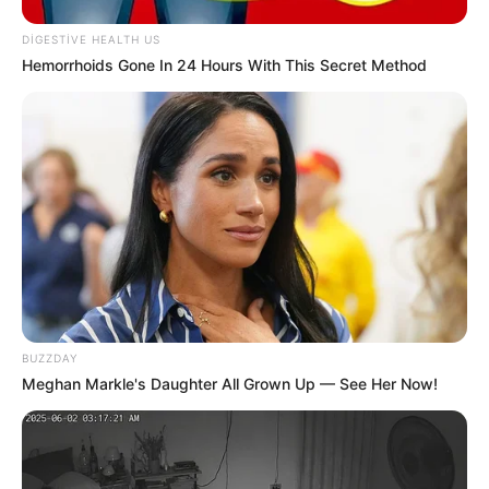
16:40 / 06 Avqust 2026
DIGESTIVE HEALTH US
CƏMİYYƏT
Hemorrhoids Gone In 24 Hours With This Secret Method
Kiberhücumçular brauzer yeniləməsi adı
ilə
virus yayırlar
90
0
0
BUZZDAY
Meghan Markle's Daughter All Grown Up — See Her Now!
16:15 / 06 Avqust 2026
SİYASƏT