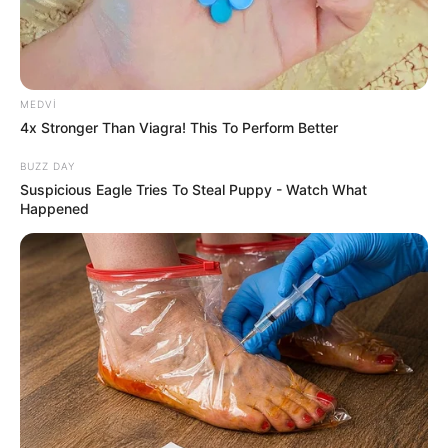
MEDVI
4x Stronger Than Viagra! This To Perform Better
18:47 / 06 Avqust 2026
CƏMİYYƏT
BUZZ DAY
Əmək pensiyalarında və bu
Suspicious Eagle Tries To Steal Puppy - Watch What
Happened
müavinətlərdə ARTIM OLACAQ -
Deputat
AÇIQLADI
463
0
0