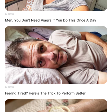
MEDVI
Men, You Don't Need Viagra If You Do This Once A Day
17:15 / 06 Avqust 2026
CƏMİYYƏT
Bakı-Qazax yolunda qəza -
Yaralılar var -
VİDEO
92
0
0
MEDVI
Feeling Tired? Here's The Trick To Perform Better