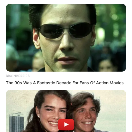
Donald Tramp "Axios"a bildirib.
"Düşünürəm ki, iki şeydən biri baş verəcək: ya mən onlara
əvvəlkindən daha çox zərbə endirəcəyəm, ya da yaxşı bir
razılaşma əldə edəcəyik", - deyə o, bildirib.
Ağ Ev lideri eyni zamanda mayın 23-də danışıqlar qrupu
ilə görüş keçirməyi və bazar günü İranla mümkün hərbi
əməliyyatların bərpası ilə bağlı qərar qəbul etməyi
planlaşdırır.
BRAINBERRIES
Tramp vitse-prezident Cey Di Vens , prezidentin xüsusi
The 90s Was A Fantastic Decade For Fans Of Action Movies
elçisi Stiv Uitkoff və sahibkar Cared Kuşnerin də görüşdə
iştirak edəcəyini bildirib.
Qeyd olunub ki, Trampın şənbə günü nəzərdən keçirməyi
planlaşdırdığı yeni anlaşma memorandum layihəsi İran-
Pakistan danışıqlarının nəticəsidir. Tərəflər arasında
vasitəçi kimi xidmət edən Pakistan feldmarşalı Asim Munir