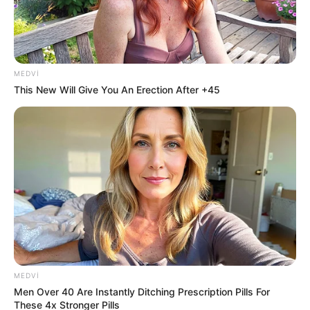
edildi
63
0
0
MEDVI
This New Will Give You An Erection After +45
19:09 / 06 Avqust 2026
CƏMİYYƏT
Şəxs məcburi nikahda saxlanıla bilərmi?
—
Vəkildən AÇIQLAMA
MEDVI
55
0
0
Men Over 40 Are Instantly Ditching Prescription Pills For
These 4x Stronger Pills