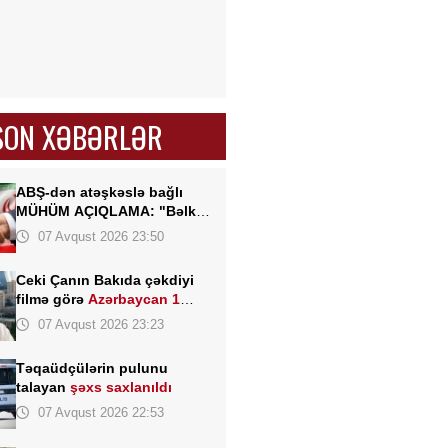
SON XƏBƏRLƏR
ABŞ-dən atəşkəslə bağlı
MÜHÜM AÇIQLAMA: "Bəlkə
də elə bu gün"
07 Avqust 2026 23:50
Ceki Çanın Bakıda çəkdiyi
filmə görə
Azərbaycan 1
milyon dollar ödəyə bilər?
07 Avqust 2026 23:23
Təqaüdçülərin pulunu
talayan
şəxs saxlanıldı
07 Avqust 2026 22:53