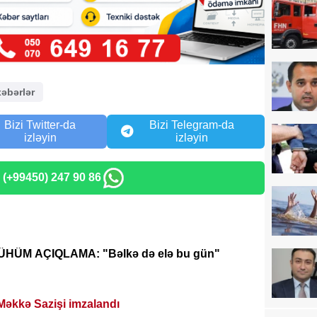
xəbərlər
Bizi Twitter-da
Bizi Telegram-da
izləyin
izləyin
: (+99450) 247 90 86
MÜHÜM AÇIQLAMA: "Bəlkə də elə bu gün"
Məkkə Sazişi imzalandı