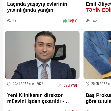
Laçında yaşayış evlərinin
Emil Əliye
yaxınlığında yanğın
TƏYİN ED
61
0
0
142
20:41 / 07 Avqust 2026
20:05 / 07 Avq
CƏMİYYƏT
Yeni Klinikanın direktor
Baş Proku
müavini işdən çıxarıldı -
görə tutul
FOTO
bağlı MƏ