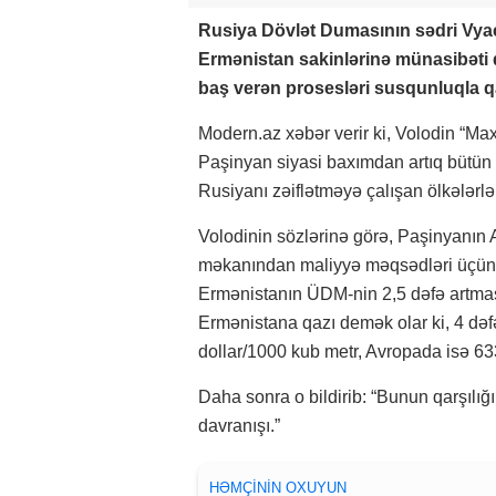
Rusiya Dövlət Dumasının sədri Vyaç
Ermənistan sakinlərinə münasibəti 
baş verən prosesləri susqunluqla qa
Modern.az xəbər verir ki, Volodin “Max
Paşinyan siyasi baxımdan artıq bütün 
Rusiyanı zəiflətməyə çalışan ölkələrlə
Volodinin sözlərinə görə, Paşinyanın A
məkanından maliyyə məqsədləri üçün i
Ermənistanın ÜDM-nin 2,5 dəfə artmas
Ermənistana qazı demək olar ki, 4 dəf
dollar/1000 kub metr, Avropada isə 63
Daha sonra o bildirib: “Bunun qarşılığı
davranışı.”
HƏMÇININ OXUYUN