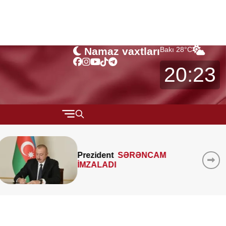
Namaz vaxtları
Bakı
28
°C
20:23
QARABAĞ
MTK-ların mənzil sahəsini
MÜSAHİBƏ
çöldən-çölə ölçməsi
MARAQLI
qanunidirmi? –
Hüquqşünas
xəbərdarlıq edir
CƏMİYYƏT
REDAKTORUN SEÇİMİ
ÖZƏL BÖLÜM