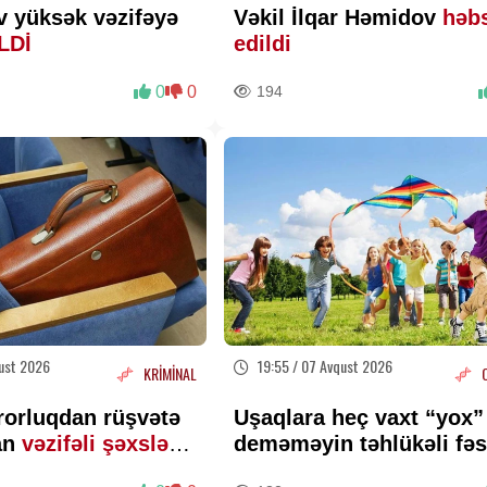
v yüksək vəzifəyə
Vəkil İlqar Həmidov
həb
İLDİ
edildi
0
0
194
ust 2026
19:55 / 07 Avqust 2026
KRİMİNAL
rorluqdan rüşvətə
Uşaqlara heç vaxt “yox”
an
vəzifəli şəxslərlə
deməməyin təhlükəli fəs
LUMAT
Psixoloqdan valideynlər