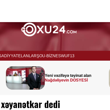
İSADİYYAT
ELANLAR
ŞOU-BİZNES
WUF13
Prezident
SƏRƏNCAM
İMZALADI
 xəyanətkar dedi