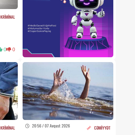
təhlükə!
Həkimlər
XƏBƏRDARLIQ edir
07 Avqust 2026 18:55
KRİMİNAL
DİN-in Baş İdarəsi əməliyyat
keçirib:
Tutulan şəxslər
kimlərdir?
07 Avqust 2026 18:48
0
0
Bu universitet tələbələrə
xüsusi təqaüd ayırdı –
ayda
200 AZN
07 Avqust 2026 18:43
Bakıda parkdan
oğurluq
edilib
07 Avqust 2026 18:15
Bu universitet tələbələrə
xüsusi təqaüd ayırdı -
ayda
200 AZN
07 Avqust 2026 17:59
20:56 / 07 Avqust 2026
KRİMİNAL
CƏMİYYƏT
Mənzilin sahəsi çıxarışda az