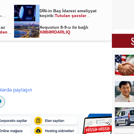
DİN-in Baş İdarəsi əməliyyat
—
keçirib:
Tutulan şəxslər
kimlərdir?
 az
Avqustun 8-9-u ilə bağlı
ldən
XƏBƏRDARLIQ
lərdə paylaşın