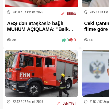
23:50 / 07 Avqust 2026
23:23 / 07 Avq
DÜNYA
ABŞ-dən atəşkəslə bağlı
Ceki Çanın
MÜHÜM AÇIQLAMA: "Bəlkə
filmə gör
də elə bu gün"
milyon dol
38
0
0
60
22:42 / 07 Avqust 2026
21:57 / 07 Avq
CƏMİYYƏT