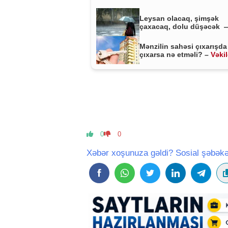
Leysan olacaq, şimşək
çaxacaq, dolu düşəcək 
ƏHALİYƏ XƏBƏRDARLIQ
Mənzilin sahəsi çıxarışda
çıxarsa nə etməli? –
Vəki
MÜHÜM AÇIQLAMA
0
0
Xəbər xoşunuza gəldi? Sosial şəbəkə