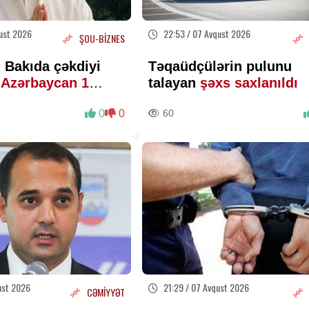
ust 2026
22:53 / 07 Avqust 2026
ŞOU-BİZNES
 Bakıda çəkdiyi
Təqaüdçülərin pulunu
ə
Azərbaycan 1
talayan
şəxs saxlanıldı
lar ödəyə bilər?
0
0
60
ust 2026
21:29 / 07 Avqust 2026
CƏMİYYƏT