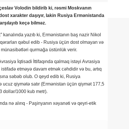
eslav Volodin bildirib ki, rəsmi Moskvanın
dost xarakter daşıyır, lakin Rusiya Ermənistanda
rşılayıb keçə bilməz.
” kanalında yazıb ki, Ermənistanın baş nazir Nikol
qərarları qəbul edib - Rusiya üçün dost olmayan və
 münasibətləri qurmağa üstünlük verir.
vrasiya İqtisadi İttifaqında qalmaq istəyi Avrasiya
stifadə etməyə davam etmək cəhdidir və bu, artıq
ına səbəb olub. O qeyd edib ki, Rusiya
ə ucuz qiymətə satır (Ermənistan üçün qiymət 177,5
3 dollar/1000 kub metr).
nda nə alırıq - Paşinyanın xəyanəti və qeyri-etik