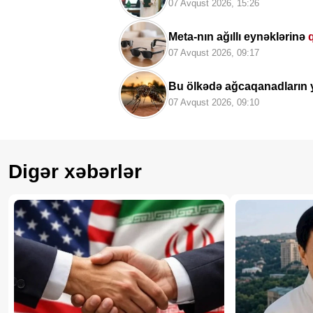
07 Avqust 2026, 15:26
Meta-nın ağıllı eynəklərinə
07 Avqust 2026, 09:17
Bu ölkədə ağcaqanadların 
07 Avqust 2026, 09:10
Digər xəbərlər