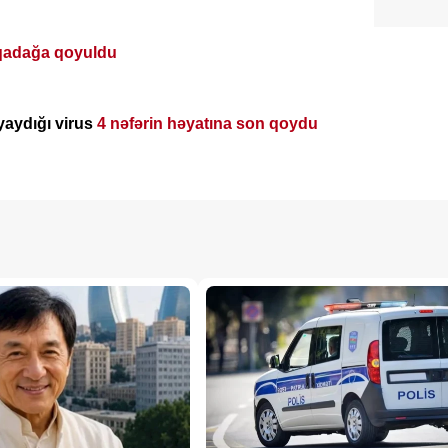
qadağa qoyuldu
yaydığı virus
4 nəfərin həyatına son qoydu