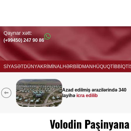
Qaynar xətt:
(+99450) 247 90 86
SİYASƏT
DÜNYA
KRİMİNAL
HƏRBİ
İDMAN
HÜQUQ
TİBB
İQT
ində 340
Yeni vəzifəyə təyinat alan
Nağdəliyevin DOSYESİ
Volodin Paşinyana