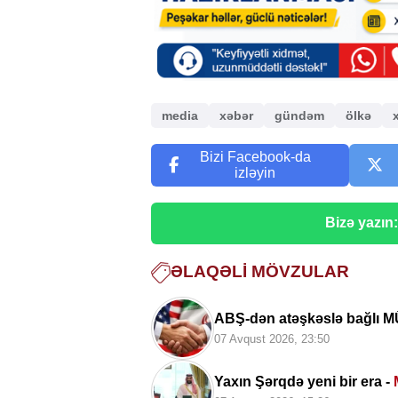
media
xəbər
gündəm
ölkə
Bizi Facebook-da
izləyin
Bizə yazın
ƏLAQƏLI MÖVZULAR
ABŞ-dən atəşkəslə bağlı 
07 Avqust 2026, 23:50
Yaxın Şərqdə yeni bir era -