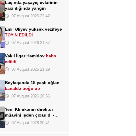
Laçında yaşayış evlərinin
yaxınlığında yanğın
07 Avqust 2026 22:42
Emil Əliyev yüksək vəzifəyə
TƏYİN EDİLDİ
07 Avqust 2026 21:57
Vəkil İlqar Həmidov
həbs
edildi
07 Avqust 2026 21:29
Beyləqanda 15 yaşlı oğlan
kanalda boğulub
07 Avqust 2026 20:56
Yeni Klinikanın direktor
müavini işdən çıxarıldı -
FOTO
07 Avqust 2026 20:41