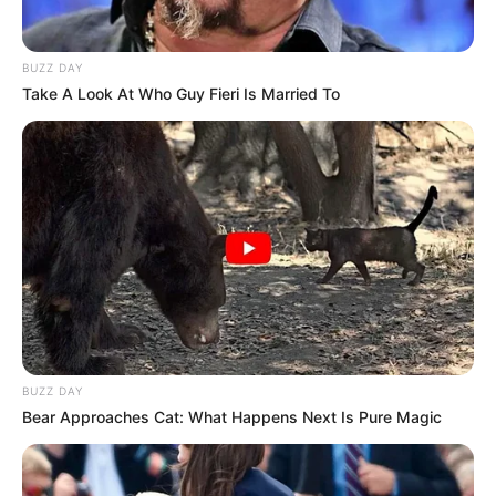
BUZZ DAY
Take A Look At Who Guy Fieri Is Married To
00:28 / 07 Avqust 2026
CƏMİYYƏT
Bakıda yaşayanların DİQQƏTİNƏ!
7
avqust 2026-cı il saat 00:00-dan
etibarən...
179
0
0
BUZZ DAY
Bear Approaches Cat: What Happens Next Is Pure Magic