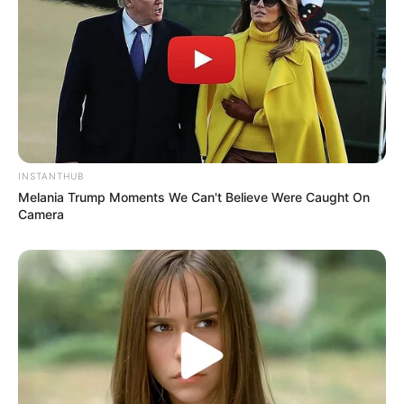
INSTANTHUB
Melania Trump Moments We Can't Believe Were Caught On
Camera
00:02 / 07 Avqust 2026
CƏMİYYƏT
7 avqustda bizi nələr gözləyir? —
ULDUZ FALI
126
0
0