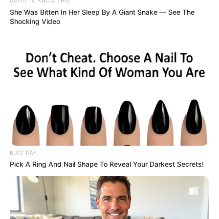
GOOD TO KNOW THIS
She Was Bitten In Her Sleep By A Giant Snake — See The
Shocking Video
FHN
xəbər
Bizi Facebook-da
Bizi Twitter-da
izləyin
izləyin
Bizə yazın: (+99450) 247 90 86
BUZZ DAY
Pick A Ring And Nail Shape To Reveal Your Darkest Secrets!
ƏLAQƏLI MÖVZULAR
Bakıda yaşayanların DİQQƏTİNƏ!
7