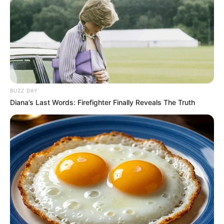
BUZZ DAY
20:34 / 06 Avqust 2026
CƏMİYYƏT
Diana’s Last Words: Firefighter Finally Reveals The Truth
Sürücülərin nəzərinə: Bu küçələrdə
hərəkət
TAM MƏHDUDLAŞDIRILIR
67
0
0