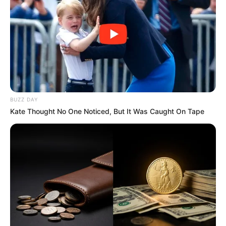
00:17 / 07 Avqust 2026
SİYASƏT
Prezidentdən AZAL-la bağlı -
Fərman
117
0
0
BUZZ DAY
Kate Thought No One Noticed, But It Was Caught On Tape
00:12 / 07 Avqust 2026
CƏMİYYƏT