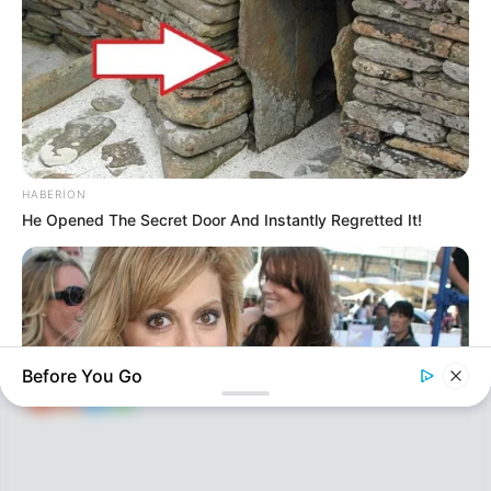
KEÇİDLƏR
ƏLAQƏ
HABERION
Tel: (+99450) 247 90 86
Ana səhifə
He Opened The Secret Door And Instantly Regretted It!
E-mail: oxucomsayti @gmail.com
HAQQIMIZDA
ƏLAQƏ
REKLAM
SOSİAL
SAYĞAC
Before You Go