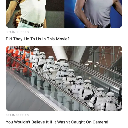
BRAINBERRIES
Did They Lie To Us In This Movie?
23:05 / 06 Avqust 2026
DÜNYA
Hörmüz boğazı ilə bağlı razılaşmanın
DETALLARI açıqlandı
59
0
0
BRAINBERRIES
You Wouldn't Believe It If It Wasn't Caught On Camera!