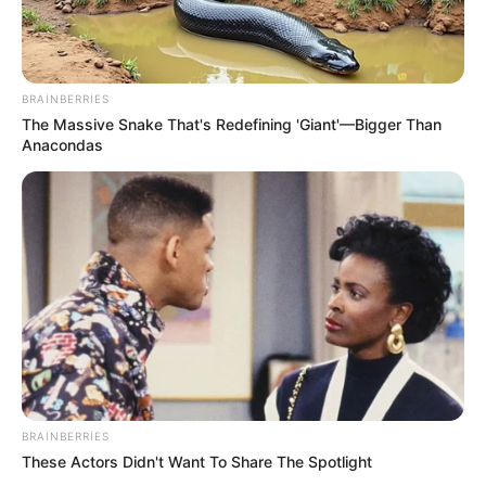
BRAINBERRIES
The Massive Snake That's Redefining 'Giant'—Bigger Than
Anacondas
22:32 / 06 Avqust 2026
CƏMİYYƏT
Pensiya alanların
NƏZƏRİNƏ!
BRAINBERRIES
73
0
0
These Actors Didn't Want To Share The Spotlight