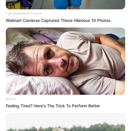
82
0
0
THE BUSINESS LEADS
Walmart Cameras Captured These Hilarious 10 Photos.
20:44 / 06 Avqust 2026
SİYASƏT
Zelenski Ceyhun Bayramovu
qəbul edib
MEDVI
Feeling Tired? Here's The Trick To Perform Better
85
0
0