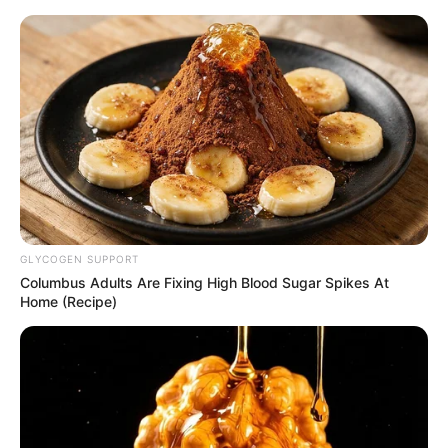
Əmək pensiyalarında və bu
müavinətlərdə ARTIM OLACAQ -
Deputat AÇIQLADI
GLYCOGEN SUPPORT
Columbus Adults Are Fixing High Blood Sugar Spikes At
Home (Recipe)
TƏCİLİ! FHN "Eurohome"bazarını bağladı