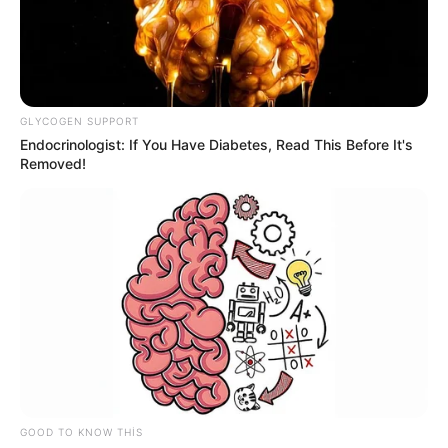
GLYCOGEN SUPPORT
Endocrinologist: If You Have Diabetes, Read This Before It's
Removed!
CƏMİYYƏT
948
25.05.2026, 14:47
"Eurohome" tikinti materiallarının satışı bazarınının
fəaliyyəti dayandırılıb.
GOOD TO KNOW THIS
Bu barədə
Oxu24.com
-a Fövqəladə Hallar Nazirliyindən