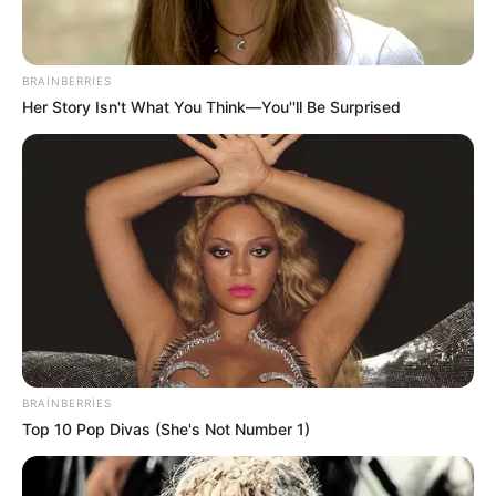
BRAINBERRIES
Her Story Isn't What You Think—You''ll Be Surprised
23:56 / 06 Avqust 2026
HÜQUQ
Sevinc Hüseynova Səidə Bəkirqızına
uduzdu —
Məhkəmə rədd etdi
60
0
0
BRAINBERRIES
Top 10 Pop Divas (She's Not Number 1)