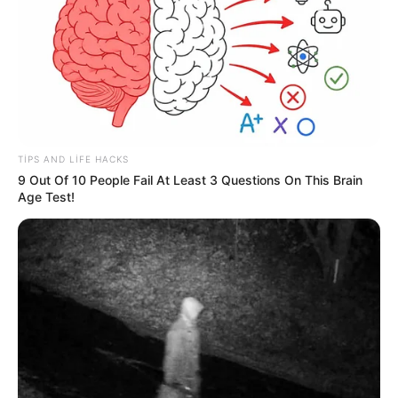
19:37 / 06 Avqust 2026
CƏMİYYƏT
Nazirlik küləklə bağlı XƏBƏRDARLIQ
ETDİ -
Dənizə GİRMƏYİN
78
0
0
TIPS AND LIFE HACKS
9 Out Of 10 People Fail At Least 3 Questions On This Brain
Age Test!
19:30 / 06 Avqust 2026
CƏMİYYƏT
Xanım Sultanova yüksək vəzifəyə təyin