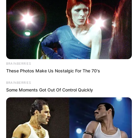
təhlükələr
46
0
0
BRAINBERRIES
These Photos Make Us Nostalgic For The 70's
BRAINBERRIES
Some Moments Got Out Of Control Quickly
23:07 / 06 Avqust 2026
CƏMİYYƏT
Azərbaycanda qumar asılılığının
müalicəsi harada aparılır?-
Rəsmi
Açıqlama
62
0
0