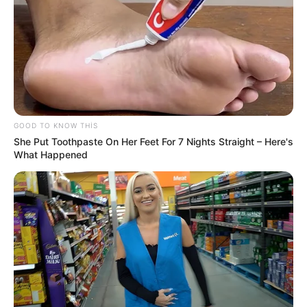
Bakıda bu dahilərin heykəlləri yoxdur
-
Nazirə müraciət edildi
215
0
0
GOOD TO KNOW THIS
She Put Toothpaste On Her Feet For 7 Nights Straight – Here's
What Happened
20:59 / 06 Avqust 2026
DÜNYA
TƏCİLİ!
Türkiyə
qırıcıları havaya qaldırdı
- Nə baş verir?