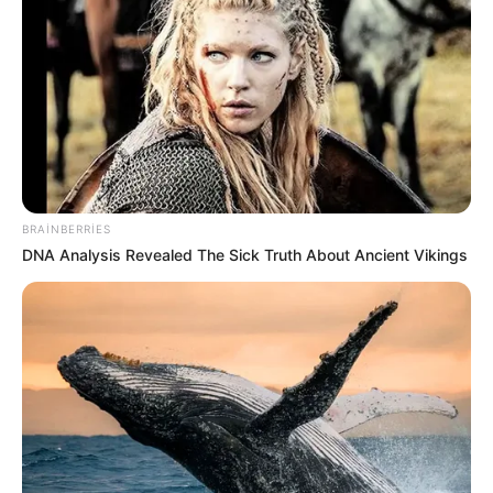
23:54 / 06 Avqust 2026
CƏMİYYƏT
Sabah bu yerlərə leysan yağacaq -
hava
PROQNOZU
248
0
0
BRAINBERRIES
DNA Analysis Revealed The Sick Truth About Ancient Vikings