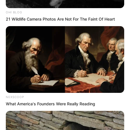
edildi
OHI BLOG
21 Wildlife Camera Photos Are Not For The Faint Of Heart
94
0
0
19:09 / 06 Avqust 2026
CƏMİYYƏT
NEXSCOOP
What America's Founders Were Really Reading
Şəxs məcburi nikahda saxlanıla bilərmi?
—
Vəkildən AÇIQLAMA
72
0
0