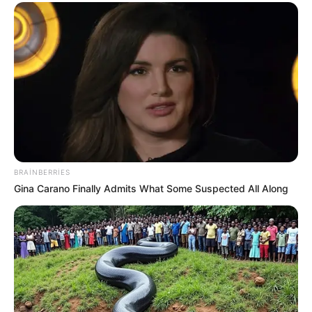
22:49 / 06 Avqust 2026
SİYASƏT
Ceyhun Bayramov: Zelenski Ukraynaya
göstərdiyi humanitar yardımla bağlı
Prezident İlham Əliyevə təşəkkür edib
BRAINBERRIES
74
0
0
Gina Carano Finally Admits What Some Suspected All Along