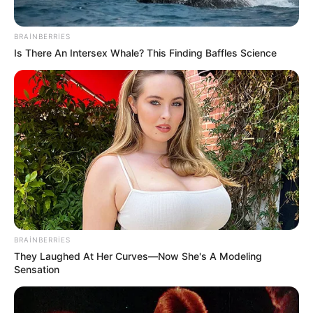
23:27 / 06 Avqust 2026
SİYASƏT
BRAINBERRIES
"Yer kürəsinin cazibəsi bu tarixdə 7
Is There An Intersex Whale? This Finding Baffles Science
saniyə yox olacaq"
- İddia
32
0
0
BRAINBERRIES
They Laughed At Her Curves—Now She's A Modeling
23:27 / 06 Avqust 2026
CƏMİYYƏT
Sensation
Stressin bədəninizdə yaratdığı
gizli