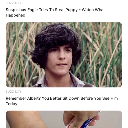
BUZZ DAY
Suspicious Eagle Tries To Steal Puppy - Watch What
Happened
21:43 / 06 Avqust 2026
CƏMİYYƏT
Əhalinin diqqətinə! Bu tarixdən havalar
SƏRİNLƏŞİR
74
0
0
BUZZ DAY
Remember Albert? You Better Sit Down Before You See Him
Today
21:12 / 06 Avqust 2026
CƏMİYYƏT