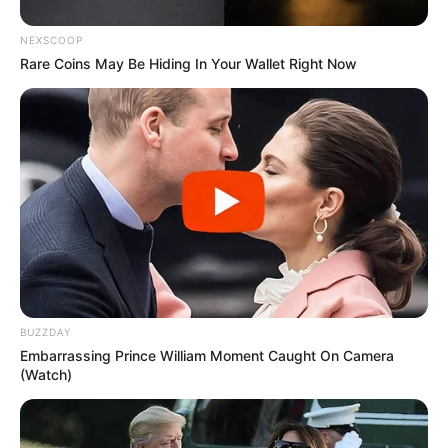
Bu 4 bürcü çətin günlər gözləyir
NEXSCOOP
Rare Coins May Be Hiding In Your Wallet Right Now
44
0
0
BUZZDAY
Embarrassing Prince William Moment Caught On Camera
(Watch)