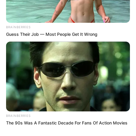
BRAINBERRIES
Guess Their Job — Most People Get It Wrong
22:04 / 06 Avqust 2026
CƏMİYYƏT
Paytaxtın bu ərazilərində
qaz olmayacaq
72
0
0
BRAINBERRIES
The 90s Was A Fantastic Decade For Fans Of Action Movies