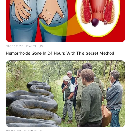
Bakıda yaşayanların DİQQƏTİNƏ!
7 avqust
2026-cı il saat 00:00-dan etibarən...
Prezidentdən AZAL-la bağlı -
Fərman
7 avqustda bizi nələr gözləyir? —
ULDUZ
FALI
DIGESTIVE HEALTH US
Sevinc Hüseynova Səidə Bəkirqızına uduzdu
Hemorrhoids Gone In 24 Hours With This Secret Method
—
Məhkəmə rədd etdi
0
0
Xəbər xoşunuza gəldi? Sosial şəbəkələrdə paylaşın