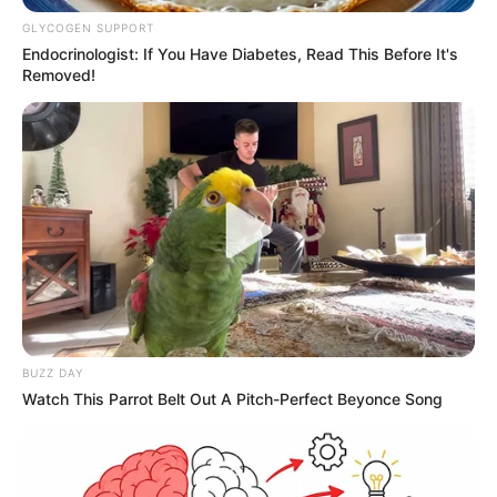
GLYCOGEN SUPPORT
Endocrinologist: If You Have Diabetes, Read This Before It's
Removed!
19:59 / 06 Avqust 2026
CƏMİYYƏT
Bu məktəblər üzrə vakansiya seçimi
başlayır
67
0
0
BUZZ DAY
Watch This Parrot Belt Out A Pitch-Perfect Beyonce Song