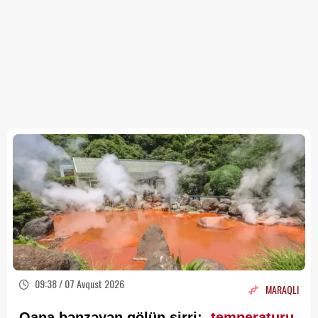
09:38 / 07 Avqust 2026
MARAQLI
Qana bənzəyən gölün sirri:
temperaturu