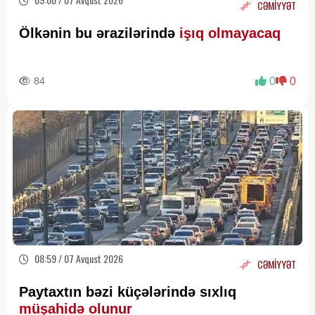
CƏMİYYƏT
Ölkənin bu ərazilərində
işıq olmayacaq
84
0
0
08:59 / 07 Avqust 2026
CƏMİYYƏT
Paytaxtın bəzi küçələrində sıxlıq
müşahidə olunur