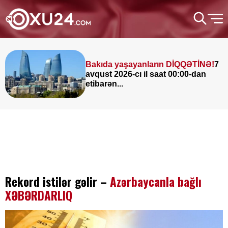
Bakıda yaşayanların DİQQƏTİNƏ!
7
avqust 2026-cı il saat 00:00-dan
etibarən...
Rekord istilər gəlir –
Azərbaycanla bağlı
XƏBƏRDARLIQ