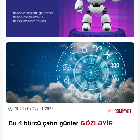
11:28 / 07 Avqust 2026
CƏMİYYƏT
Bu 4 bürcü çətin günlər
GÖZLƏYİR