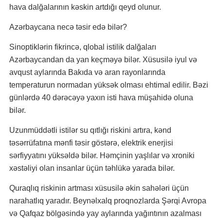
hava dalğalarının kəskin artdığı qeyd olunur.
Azərbaycana necə təsir edə bilər?
Sinoptiklərin fikrincə, qlobal istilik dalğaları
Azərbaycandan da yan keçməyə bilər. Xüsusilə iyul və
avqust aylarında Bakıda və aran rayonlarında
temperaturun normadan yüksək olması ehtimal edilir. Bəzi
günlərdə 40 dərəcəyə yaxın isti hava müşahidə oluna
bilər.
Uzunmüddətli istilər su qıtlığı riskini artıra, kənd
təsərrüfatına mənfi təsir göstərə, elektrik enerjisi
sərfiyyatını yüksəldə bilər. Həmçinin yaşlılar və xroniki
xəstəliyi olan insanlar üçün təhlükə yarada bilər.
Quraqlıq riskinin artması xüsusilə əkin sahələri üçün
narahatlıq yaradır. Beynəlxalq proqnozlarda Şərqi Avropa
və Qafqaz bölgəsində yay aylarında yağıntının azalması