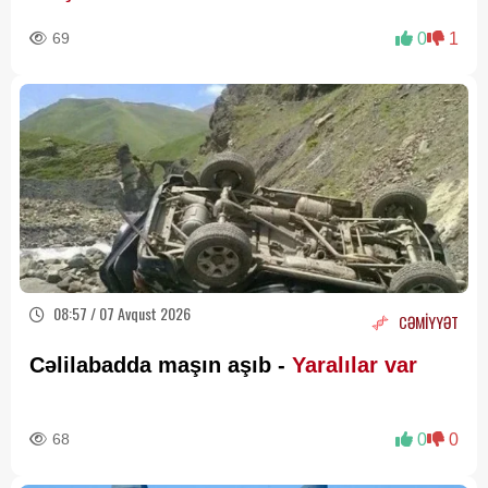
69
0
1
08:57 / 07 Avqust 2026
CƏMİYYƏT
Cəlilabadda maşın aşıb -
Yaralılar var
68
0
0