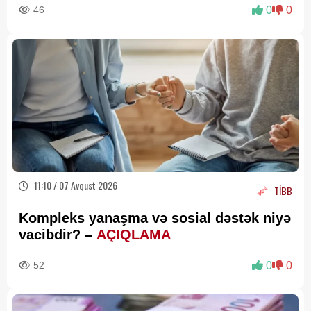
46
0
0
11:10 / 07 Avqust 2026
TİBB
Kompleks yanaşma və sosial dəstək niyə
vacibdir? –
AÇIQLAMA
52
0
0