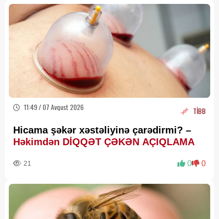
11:49 / 07 Avqust 2026
TİBB
Hicama şəkər xəstəliyinə çarədirmi? –
Həkimdən DİQQƏT ÇƏKƏN AÇIQLAMA
21
0
0