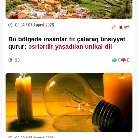
09:04 / 07 Avqust 2026
DÜNYA
Bu bölgədə insanlar fit çalaraq ünsiyyət
qurur:
əsrlərdir yaşadılan unikal dil
83
0
0
09:00 / 07 Avqust 2026