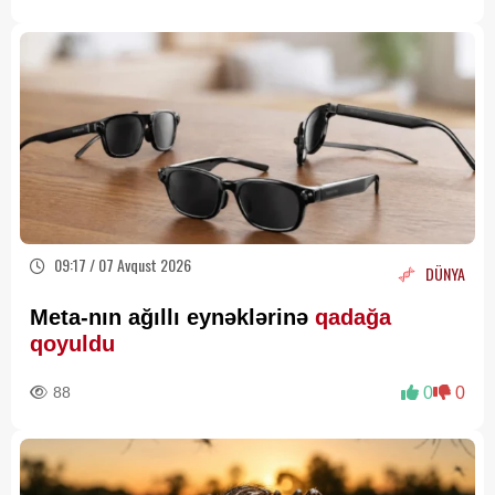
09:17 / 07 Avqust 2026
DÜNYA
Meta-nın ağıllı eynəklərinə
qadağa
qoyuldu
88
0
0