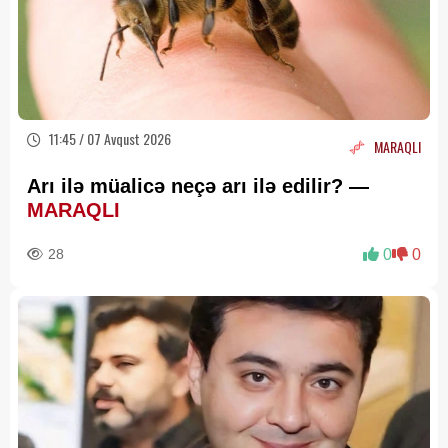
11:45 / 07 Avqust 2026
MARAQLI
Arı ilə müalicə neçə arı ilə edilir? —
MARAQLI
28
0
0