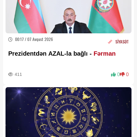
00:17 / 07 Avqust 2026
SİYASƏT
Prezidentdən AZAL-la bağlı -
Fərman
411
0
0