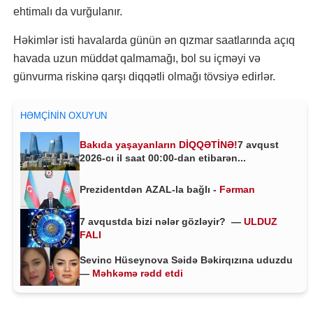
ehtimalı da vurğulanır.
Həkimlər isti havalarda günün ən qızmar saatlarında açıq
havada uzun müddət qalmamağı, bol su içməyi və
günvurma riskinə qarşı diqqətli olmağı tövsiyə edirlər.
HƏMÇININ OXUYUN
Bakıda yaşayanların DİQQƏTİNƏ!
7 avqust
2026-cı il saat 00:00-dan etibarən...
Prezidentdən AZAL-la bağlı -
Fərman
7 avqustda bizi nələr gözləyir? —
ULDUZ
FALI
Sevinc Hüseynova Səidə Bəkirqızına uduzdu
—
Məhkəmə rədd etdi