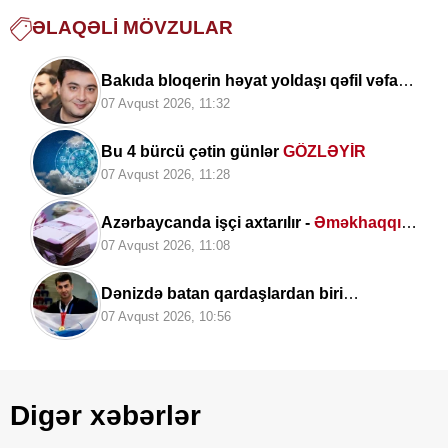
ƏLAQƏLI MÖVZULAR
Bakıda bloqerin həyat yoldaşı qəfil vəfat
etdi -
FOTO
07 Avqust 2026, 11:32
Bu 4 bürcü çətin günlər
GÖZLƏYİR
07 Avqust 2026, 11:28
Azərbaycanda işçi axtarılır -
Əməkhaqqı
10 min manatdır
07 Avqust 2026, 11:08
Dənizdə batan qardaşlardan biri
Azərbaycan
çempionu imiş
07 Avqust 2026, 10:56
Digər xəbərlər