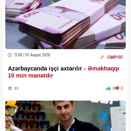
11:08 / 07 Avqust 2026
CƏMİYYƏT
Azərbaycanda işçi axtarılır -
Əməkhaqqı
10 min manatdır
93
0
0