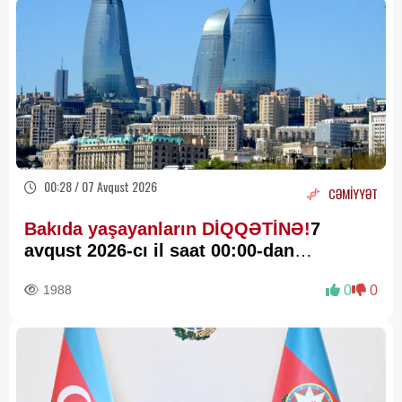
00:28 / 07 Avqust 2026
CƏMİYYƏT
Bakıda yaşayanların DİQQƏTİNƏ!
7
avqust 2026-cı il saat 00:00-dan
etibarən...
1988
0
0