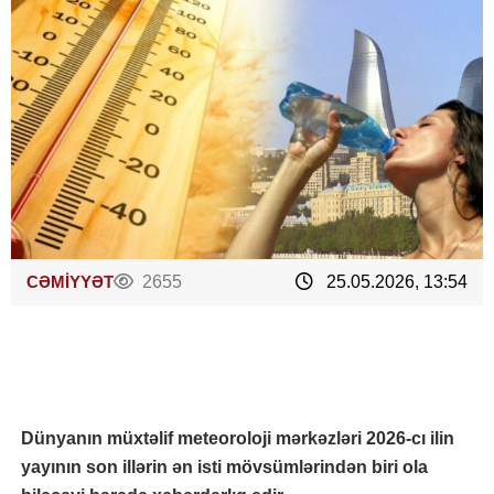
CƏMİYYƏT
2655
25.05.2026, 13:54
Dünyanın müxtəlif meteoroloji mərkəzləri 2026-cı ilin
yayının son illərin ən isti mövsümlərindən biri ola