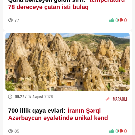
78 dərəcəyə çatan isti bulaq
77
0
0
09:27 / 07 Avqust 2026
MARAQLI
700 illik qaya evləri:
İranın Şərqi
Azərbaycan əyalətində unikal kənd
85
0
0