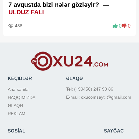
7 avqustda bizi nələr gözləyir? —
ULDUZ FALI
488
0
0
KEÇİDLƏR
ƏLAQƏ
Tel: (+99450) 247 90 86
Ana səhifə
E-mail: oxucomsayti @gmail.com
HAQQIMIZDA
ƏLAQƏ
REKLAM
SOSİAL
SAYĞAC