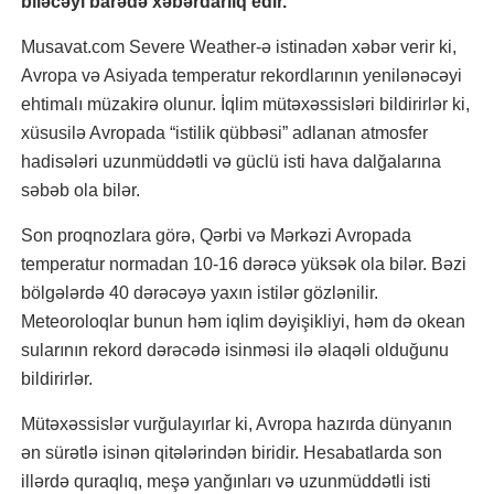
biləcəyi barədə xəbərdarlıq edir.
Musavat.com Severe Weather-ə istinadən xəbər verir ki,
Avropa və Asiyada temperatur rekordlarının yenilənəcəyi
ehtimalı müzakirə olunur. İqlim mütəxəssisləri bildirirlər ki,
xüsusilə Avropada “istilik qübbəsi” adlanan atmosfer
hadisələri uzunmüddətli və güclü isti hava dalğalarına
səbəb ola bilər.
Son proqnozlara görə, Qərbi və Mərkəzi Avropada
temperatur normadan 10-16 dərəcə yüksək ola bilər. Bəzi
bölgələrdə 40 dərəcəyə yaxın istilər gözlənilir.
Meteoroloqlar bunun həm iqlim dəyişikliyi, həm də okean
sularının rekord dərəcədə isinməsi ilə əlaqəli olduğunu
bildirirlər.
Mütəxəssislər vurğulayırlar ki, Avropa hazırda dünyanın
ən sürətlə isinən qitələrindən biridir. Hesabatlarda son
illərdə quraqlıq, meşə yanğınları və uzunmüddətli isti