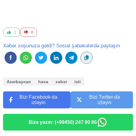
1
0
Xəbər xoşunuza gəldi? Sosial şəbəkələrdə paylaşın
Azərbaycan
hava
xəbər
isti
Bizi Facebook-da
Bizi Twitter-da
izləyin
izləyin
Bizə yazın: (+99450) 247 90 86