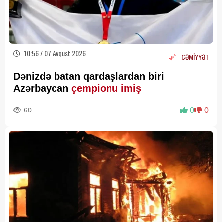
10:56 / 07 Avqust 2026
CƏMİYYƏT
Dənizdə batan qardaşlardan biri
Azərbaycan
çempionu imiş
60
0
0