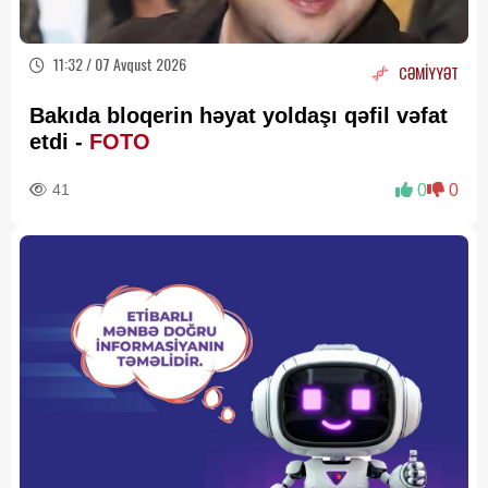
11:32 / 07 Avqust 2026
CƏMİYYƏT
Bakıda bloqerin həyat yoldaşı qəfil vəfat
etdi -
FOTO
41
0
0