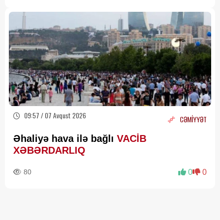
09:57 / 07 Avqust 2026
CƏMİYYƏT
Əhaliyə hava ilə bağlı
VACİB
XƏBƏRDARLIQ
80
0
0