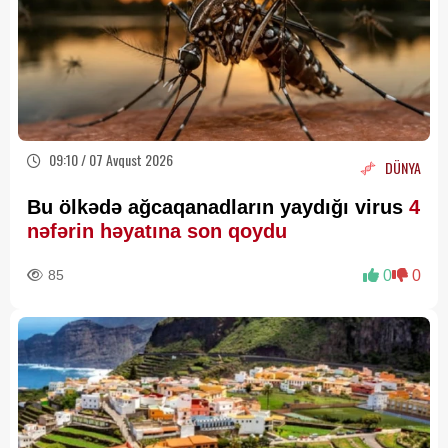
09:10 / 07 Avqust 2026
DÜNYA
Bu ölkədə ağcaqanadların yaydığı virus
4
nəfərin həyatına son qoydu
85
0
0