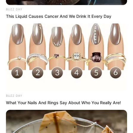
BUZZ DAY
This Liquid Causes Cancer And We Drink It Every Day
17:45 / 05 Avqust 2026
TİBB
Davamlı qarın köpü təhlükəli ola bilər –
Həkimdən xəbərdarlığı
92
0
0
BUZZ DAY
What Your Nails And Rings Say About Who You Really Are!