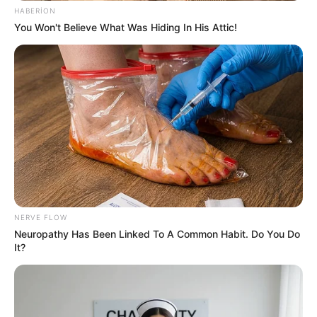
HABERION
You Won't Believe What Was Hiding In His Attic!
18:57 / 05 Avqust 2026
KRİMİNAL
Bakıda ticarət mərkəzində FACİƏ:
liftin
şaxtasına düşüb öldü
89
0
0
NERVE FLOW
Neuropathy Has Been Linked To A Common Habit. Do You Do
It?