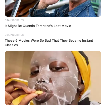
BRAINBERRIES
It Might Be Quentin Tarantino's Last Movie
BRAINBERRIES
These 6 Movies Were So Bad That They Became Instant
Classics
Torpaq
hüquq
Azərbaycan
qanun
bələdiyyə
Bizi Facebook-da
Bizi Twitter-da
izləyin
izləyin
Bizə yazın: (+99450) 247 90 86