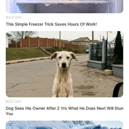
BUZZ DAY
This Simple Freezer Trick Saves Hours Of Work!
20:47 / 05 Avqust 2026
SİYASƏT
Təcili! İsrail hərəkətə keçdi -
Bu ölkə
BOMBALANIR
BUZZ DAY
91
0
0
Dog Sees His Owner After 2 Yrs What He Does Next Will Stun
You