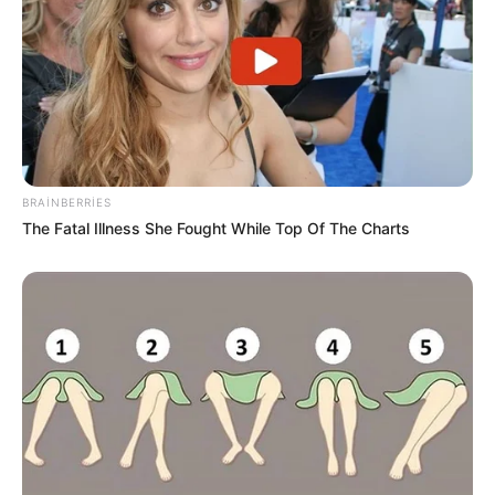
93
0
0
BRAINBERRIES
The Fatal Illness She Fought While Top Of The Charts
16:45 / 05 Avqust 2026
SİYASƏT
“İsrailə dedik ki, etdiyiniz əməl doğru
deyil” -
Hikmət Hacıyev detalları AÇDI
118
0
1