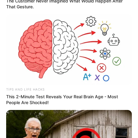
The Customer Never Imagined What Would Happen After
DÜNYA
That Gesture.
TƏCİLİ! Qardaş ölkə kritik sistemi Bakıya
təhvil verdi -
Tarixdə İLK
108
0
0
TIPS AND LIFE HACKS
This 2-Minute Test Reveals Your Real Brain Age - Most
People Are Shocked!
19:14 / 05 Avqust 2026
SİYASƏT
ABŞ və İran arasında
kritik 48 saat