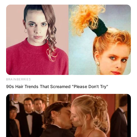
Zakir Həsənov Hava Döyüş
Komandanlığına tapşırıqlar verdi -
VİDEO
BRAINBERRIES
90s Hair Trends That Screamed "Please Don't Try"
Bu halda torpağınız əlinizdən ALINACAQ —
DİQQƏT!