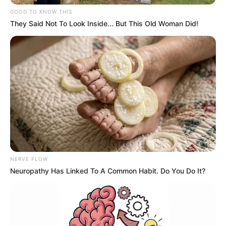
GOOD TO KNOW THIS
They Said Not To Look Inside... But This Old Woman Did!
Digər xəbərlər
NERVE FLOW
Neuropathy Has Linked To A Common Habit. Do You Do It?
00:51 / 06 Avqust 2026
DÜNYA
İndoneziya sahillərində
zəlzələ oldu