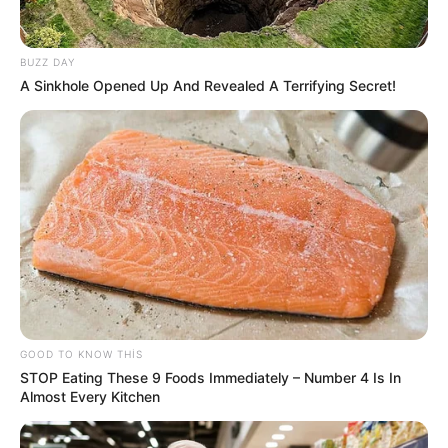
22:10 / 05 Avqust 2026
CƏMİYYƏT
BUZZ DAY
Bakıda MƏSCİD
YANIR
A Sinkhole Opened Up And Revealed A Terrifying Secret!
79
0
0
GOOD TO KNOW THIS
STOP Eating These 9 Foods Immediately – Number 4 Is In
Almost Every Kitchen
21:39 / 05 Avqust 2026
MARAQLI
Bu restoranda müştərilər tamamilə