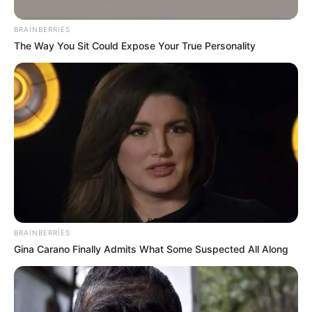
BRAINBERRIES
The Way You Sit Could Expose Your True Personality
16:31 / 05 Avqust 2026
SİYASƏT
Sosial şəbəkələrdə valideyn nəzarəti
məcburi olacaq
99
0
0
BRAINBERRIES
Gina Carano Finally Admits What Some Suspected All Along