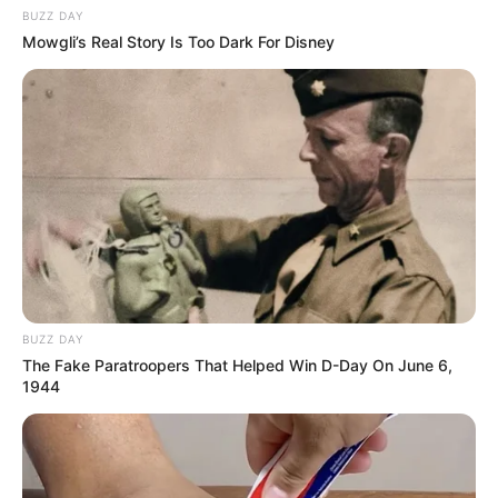
BUZZ DAY
Mowgli’s Real Story Is Too Dark For Disney
97
0
0
18:15 / 05 Avqust 2026
CƏMİYYƏT
BUZZ DAY
The Fake Paratroopers That Helped Win D-Day On June 6,
Kolleclərdə ən yüksək təhsil haqqı olan
1944
ixtisaslar
- SİYAHI
95
0
0