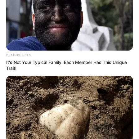
16:12 / 05 Avqust 2026
CƏMİYYƏT
Nigar Fərhadın əri
həbs edildi
BRAINBERRIES
It's Not Your Typical Family: Each Member Has This Unique
107
0
0
Trait!
KEÇİDLƏR
ƏLAQƏ
Tel: (+99450) 247 90 86
Ana səhifə
E-mail: oxucomsayti @gmail.com
HAQQIMIZDA