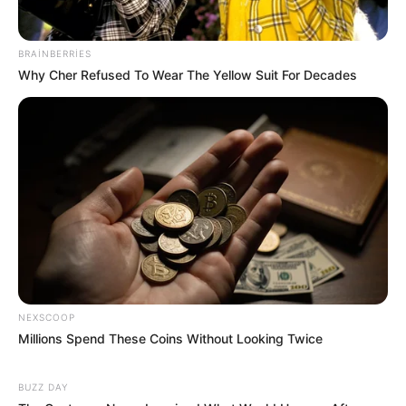
BRAINBERRIES
19:49 / 05 Avqust 2026
Why Cher Refused To Wear The Yellow Suit For Decades
KRİMİNAL
Mingəçevirdə kanalda batan
yeniyetmənin axtarışları aparılır
- VİDEO
142
0
0
NEXSCOOP
Millions Spend These Coins Without Looking Twice
BUZZ DAY
19:28 / 05 Avqust 2026