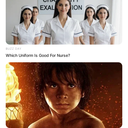
18:44 / 05 Avqust 2026
CƏMİYYƏT
Turistlər Azərbaycanda ən çox nədən
narazıdırlar?
- ARAŞDIRMA
79
0
0
BUZZ DAY
Which Uniform Is Good For Nurse?
18:29 / 05 Avqust 2026
CƏMİYYƏT
Sərnişinin əlavə 1 manat 20 qəpik xərcini
metropoliten ödəyəcək? -
VİDEO