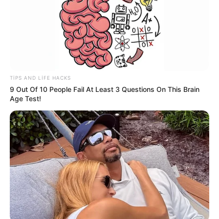
12
0
0
TIPS AND LIFE HACKS
9 Out Of 10 People Fail At Least 3 Questions On This Brain
Age Test!
23:09 / 05 Avqust 2026
CƏMİYYƏT
Mal ətinin qiymətində dəyişiklik oldu -
VİDEO
70
0
0