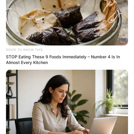
17:30 / 05 Avqust 2026
HÜQUQ
Vəkil alimentlə bağlı valideynlərin bilməli
olduğu hüquqları
açıqladı
80
0
0
GOOD TO KNOW THIS
STOP Eating These 9 Foods Immediately – Number 4 Is In
Almost Every Kitchen
17:10 / 05 Avqust 2026
MARAQLI