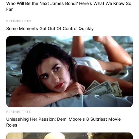
Who Will Be the Next James Bond? Here's What We Know So
6 avqustda bizi nələr gözləyir? —
ULDUZ FALI
Far
Prezidentin fərmanı hansı dəyişikliklərə səbəb
BRAINBERRIES
olacaq? -
AÇIQLAMA
Some Moments Got Out Of Control Quickly
SON DƏQİQƏ
!Yüksək vəzifəyə təyinat var
SON DƏQİQƏ!
SOCAR-da işləyənlərə mühüm
xəbər:
kütləvi ixtisarlarla bağlı...
1
1
BRAINBERRIES
Unleashing Her Passion: Demi Moore's 8 Sultriest Movie
Xəbər xoşunuza gəldi? Sosial şəbəkələrdə paylaşın
Roles!