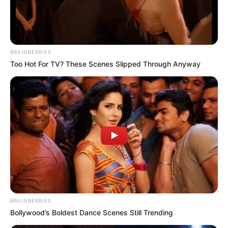
BRAINBERRIES
Too Hot For TV? These Scenes Slipped Through Anyway
CƏMİYYƏT
3742
22.05.2026, 23:02
BRAINBERRIES
Məlum olduğu kimi,Azərbaycanda bir sıra şəxslərə
Bollywood’s Boldest Dance Scenes Still Trending
bələdiyyələr tərəfindən istifad üçün torpaqlar verilir.