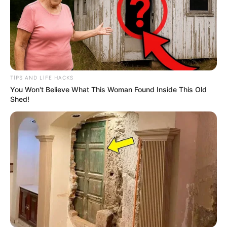
102
0
0
TIPS AND LIFE HACKS
You Won't Believe What This Woman Found Inside This Old
Shed!