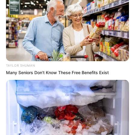
çılpaq nahar edirlər
84
0
0
TAYLOR SHUMAN
Many Seniors Don't Know These Free Benefits Exist
21:24 / 05 Avqust 2026
CƏMİYYƏT
Kartdan-karta köçürmə ilə bağlı limitlər
bu banklarda işləmir
93
0
0