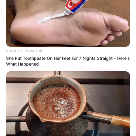
GOOD TO KNOW THIS
She Put Toothpaste On Her Feet For 7 Nights Straight – Here's
17:59 / 05 Avqust 2026
What Happened
TİBB
Buz kimi içkilər mədəyə necə təsir edir?
–
Mütəxəssislər açıqladı
90
0
0