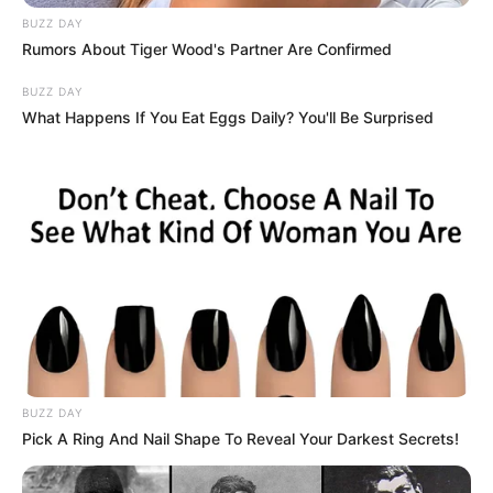
BUZZ DAY
Rumors About Tiger Wood's Partner Are Confirmed
BUZZ DAY
What Happens If You Eat Eggs Daily? You'll Be Surprised
22:24 / 05 Avqust 2026
CƏMİYYƏT
Daha üç küçədə
təmir işlərinə başlanılır
82
0
0
BUZZ DAY
Pick A Ring And Nail Shape To Reveal Your Darkest Secrets!