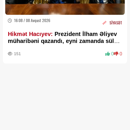
16:08 / 08 Avqust 2026
SİYASƏT
Hikmət Hacıyev:
Prezident İlham Əliyev
müharibəni qazandı, eyni zamanda sülhü
də qazandı - VİDEO
151
0
0