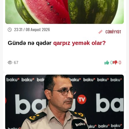
23:31 / 08 Avqust 2026
CƏMİYYƏT
Gündə nə qədər
qarpız yemək olar?
67
0
0