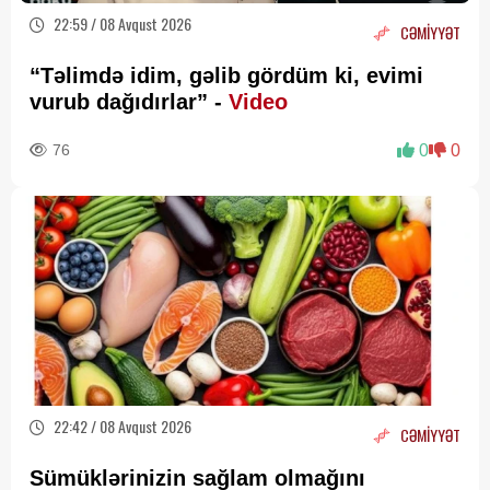
22:59 / 08 Avqust 2026
CƏMİYYƏT
“Təlimdə idim, gəlib gördüm ki, evimi
vurub dağıdırlar” -
Video
76
0
0
22:42 / 08 Avqust 2026
CƏMİYYƏT
Sümüklərinizin sağlam olmağını