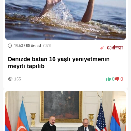
14:53 / 08 Avqust 2026
CƏMİYYƏT
Dənizdə batan 16 yaşlı yeniyetmənin
meyiti tapılıb
155
0
0