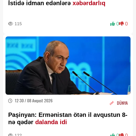
İstidə idman edənlərə
xəbərdarlıq
115
0
0
12:30 / 08 Avqust 2026
DÜNYA
Paşinyan: Ermənistan ötən il avqustun 8-
nə qədər
dalanda idi
122
0
0