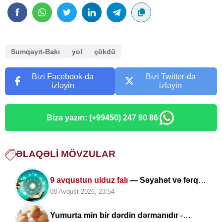
Sumqayıt-Bakı
yol
çökdü
Bizi Facebook-da
Bizi Twitter-da
izləyin
izləyin
Bizə yazın: (+99450) 247 90 86
ƏLAQƏLI MÖVZULAR
9 avqustun ulduz falı
— Səyahət və fərqli
təcrübələr üçün uğurlu gündür
08 Avqust 2026, 23:54
Yumurta min bir dərdin dərmanıdır
-