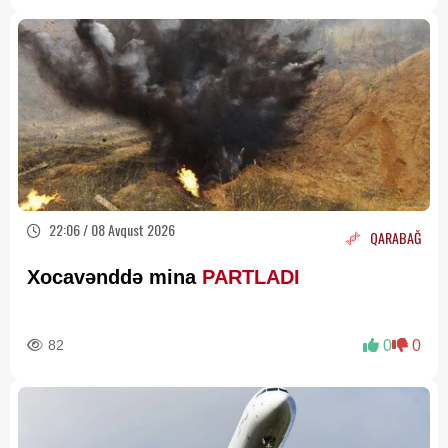
22:06 / 08 Avqust 2026
QARABAĞ
Xocavənddə mina
PARTLADI
82
0
0