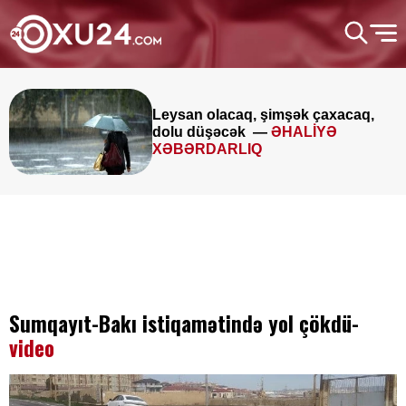
Leysan olacaq, şimşək çaxacaq,
dolu düşəcək —
ƏHALİYƏ
XƏBƏRDARLIQ
Sumqayıt-Bakı istiqamətində yol çökdü-
video