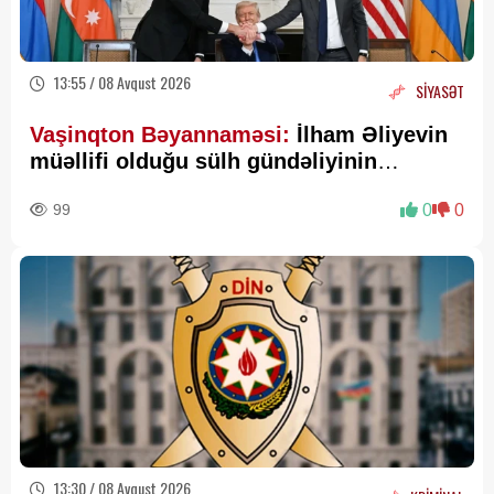
13:55 / 08 Avqust 2026
SİYASƏT
Vaşinqton Bəyannaməsi:
İlham Əliyevin
müəllifi olduğu sülh gündəliyinin
beynəlxalq miqyasda təsdiqi
99
0
0
13:30 / 08 Avqust 2026