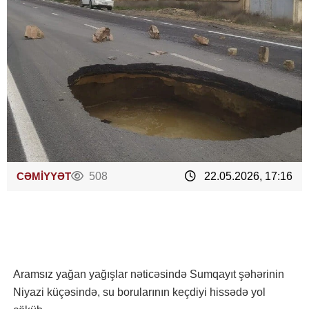
CƏMİYYƏT
508
22.05.2026, 17:16
Aramsız yağan yağışlar nəticəsində Sumqayıt şəhərinin
Niyazi küçəsində, su borularının keçdiyi hissədə yol