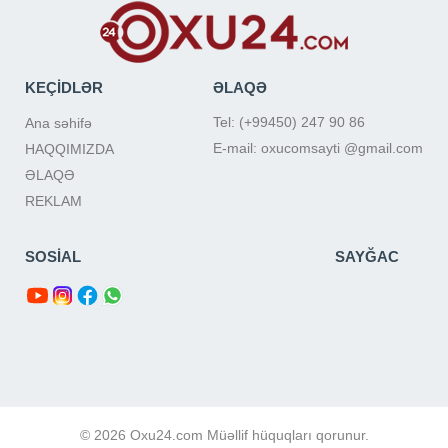
KEÇİDLƏR
ƏLAQƏ
Tel: (+99450) 247 90 86
Ana səhifə
E-mail: oxucomsayti @gmail.com
HAQQIMIZDA
ƏLAQƏ
REKLAM
SOSİAL
SAYĞAC
© 2026 Oxu24.com Müəllif hüquqları qorunur.