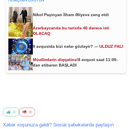
HƏMÇININ OXUYUN
Nikol Paşinyan İlham Əliyevə zəng etdi
Azərbaycanda bu tarixdə 40 dərəcə isti
OLACAQ
9 avqustda bizi nələr gözləyir? —
ULDUZ FALI
Müəllimlərin diqqətinə!
8 avqust saat 11:00-
dan etibarən BAŞLADI
0
0
Xəbər xoşunuza gəldi? Sosial şəbəkələrdə paylaşın