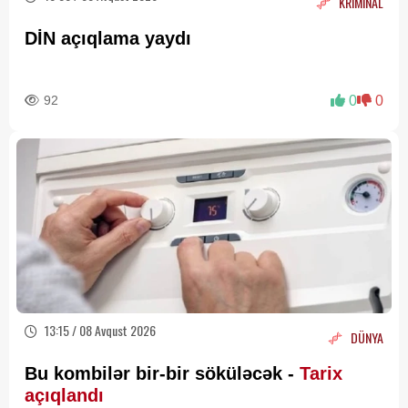
KRİMİNAL
DİN açıqlama yaydı
92
0
0
13:15 / 08 Avqust 2026
DÜNYA
Bu kombilər bir-bir söküləcək -
Tarix
açıqlandı