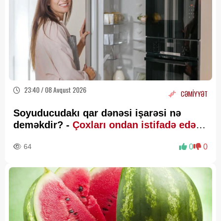
23:40 / 08 Avqust 2026
CƏMİYYƏT
Soyuducudakı qar dənəsi işarəsi nə
deməkdir? -
Çoxları ondan istifadə edə
bilmir
64
0
0