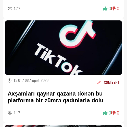
177
0
0
13:01 / 08 Avqust 2026
CƏMİYYƏT
Axşamları qaynar qazana dönən bu
platforma bir zümrə qadınlarla dolu
olur...
117
0
0