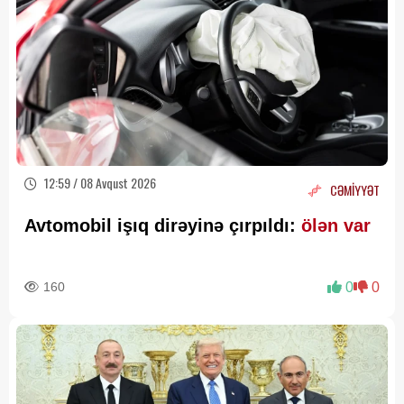
12:59 / 08 Avqust 2026
CƏMİYYƏT
Avtomobil işıq dirəyinə çırpıldı:
ölən var
160
0
0