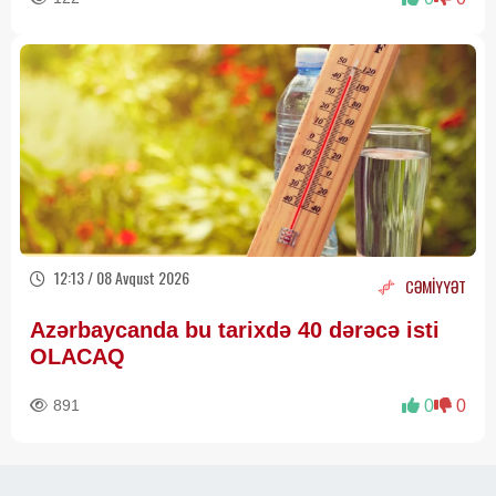
12:13 / 08 Avqust 2026
CƏMİYYƏT
Azərbaycanda bu tarixdə 40 dərəcə isti
OLACAQ
891
0
0