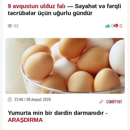
9 avqustun ulduz falı
— Səyahət və fərqli
təcrübələr üçün uğurlu gündür
52
0
0
23:46 / 08 Avqust 2026
CƏMİYYƏT
Yumurta min bir dərdin dərmanıdır
-
ARAŞDIRMA