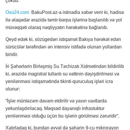
çöküb.
Oxu24.com
BakuPost.az-a istinadla xəbər verir ki, hadisə
ilə əlaqədar ərazidə təmir-bərpa işlərinə başlanılıb və yol
müvəqqəti olaraq nəqliyyatın hərəkətinə bağlanıb.
Qeyd edək ki, sözügedən istiqamət Bakıya hərəkət edən
sürücülər tərəfindən ən intensiv istifadə olunan yollardan
biridir.
İri Şəhərlərin Birləşmiş Su Təchizatı Xidmətindən bildirilib
ki, ərazidə magistral tullantı su xəttinin dəyişdirilməsi və
yenilənməsi istiqamətində tikinti-quruculuq işləri icra
olunur:
“İşlər müntəzəm davam etdirilir və yaxın vaxtlarda
yekunlaşdırılacaq. Məqsəd dayanıqlı infrastuktur
yenilənməsi olduğu üçün bu işlərin görülməsi zəruridir”.
Xatırladaq ki, bundan əvvəl də şəhərin 9-cu mikrorayon