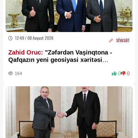
12:49 / 08 Avqust 2026
SİYASƏT
Zahid Oruc:
"Zəfərdən Vaşinqtona -
Qafqazın yeni geosiyasi xəritəsi
cızılır”..
164
0
0