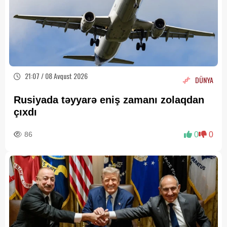
21:07 / 08 Avqust 2026
DÜNYA
Rusiyada təyyarə eniş zamanı zolaqdan
çıxdı
86
0
0