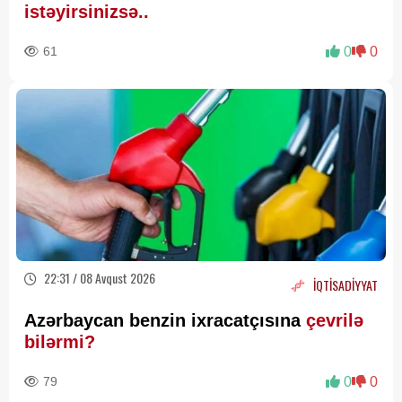
istəyirsinizsə..
61
0
0
22:31 / 08 Avqust 2026
İQTİSADİYYAT
Azərbaycan benzin ixracatçısına
çevrilə
bilərmi?
79
0
0