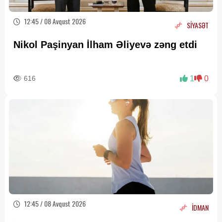
12:45 / 08 Avqust 2026
SİYASƏT
Nikol Paşinyan İlham Əliyevə zəng etdi
616
1
0
12:45 / 08 Avqust 2026
İDMAN