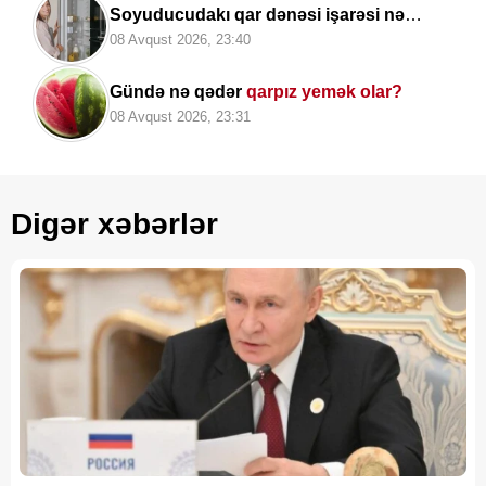
Soyuducudakı qar dənəsi işarəsi nə
deməkdir? -
Çoxları ondan istifadə edə
08 Avqust 2026, 23:40
bilmir
Gündə nə qədər
qarpız yemək olar?
08 Avqust 2026, 23:31
Digər xəbərlər