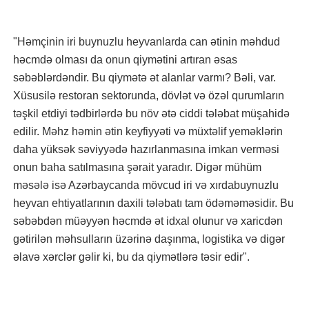
"Həmçinin iri buynuzlu heyvanlarda can ətinin məhdud
həcmdə olması da onun qiymətini artıran əsas
səbəblərdəndir. Bu qiymətə ət alanlar varmı? Bəli, var.
Xüsusilə restoran sektorunda, dövlət və özəl qurumların
təşkil etdiyi tədbirlərdə bu növ ətə ciddi tələbat müşahidə
edilir. Məhz həmin ətin keyfiyyəti və müxtəlif yeməklərin
daha yüksək səviyyədə hazırlanmasına imkan verməsi
onun baha satılmasına şərait yaradır. Digər mühüm
məsələ isə Azərbaycanda mövcud iri və xırdabuynuzlu
heyvan ehtiyatlarının daxili tələbatı tam ödəməməsidir. Bu
səbəbdən müəyyən həcmdə ət idxal olunur və xaricdən
gətirilən məhsulların üzərinə daşınma, logistika və digər
əlavə xərclər gəlir ki, bu da qiymətlərə təsir edir".