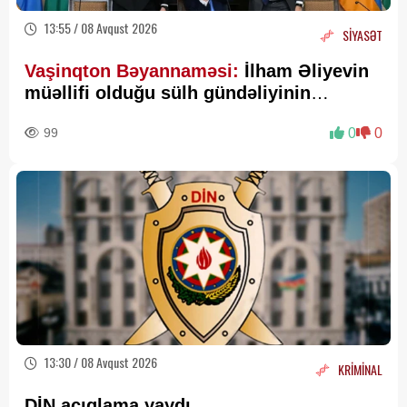
13:55 / 08 Avqust 2026
SİYASƏT
Vaşinqton Bəyannaməsi:
İlham Əliyevin
müəllifi olduğu sülh gündəliyinin
beynəlxalq miqyasda təsdiqi
99
0
0
13:30 / 08 Avqust 2026
KRİMİNAL
DİN açıqlama yaydı