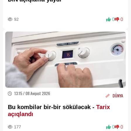
92
0
0
13:15 / 08 Avqust 2026
DÜNYA
Bu kombilər bir-bir söküləcək -
Tarix
açıqlandı
177
0
0