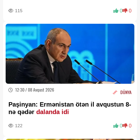
115
0
0
12:30 / 08 Avqust 2026
DÜNYA
Paşinyan: Ermənistan ötən il avqustun 8-
nə qədər
dalanda idi
122
0
0