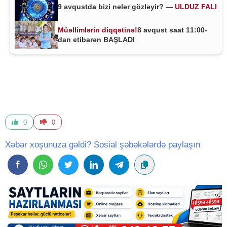
9 avqustda bizi nələr gözləyir? —
ULDUZ FALI
Müəllimlərin diqqətinə!
8 avqust saat 11:00-
dan etibarən BAŞLADI
0
0
Xəbər xoşunuza gəldi? Sosial şəbəkələrdə paylaşın