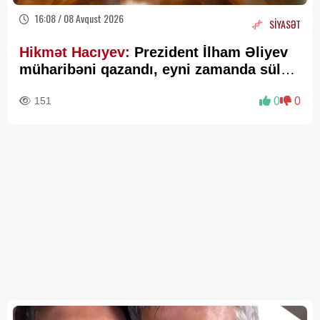
16:08 / 08 Avqust 2026
SİYASƏT
Hikmət Hacıyev:
Prezident İlham Əliyev
müharibəni qazandı, eyni zamanda sülhü
də qazandı - VİDEO
151
0
0