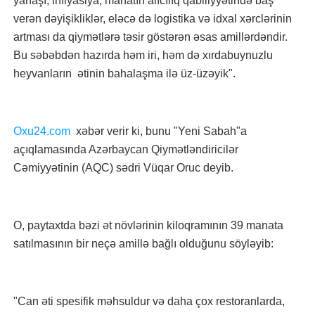
yanaşı, inflyasiya, manatın alıcılıq qabiliyyətində baş
verən dəyişikliklər, eləcə də logistika və idxal xərclərinin
artması da qiymətlərə təsir göstərən əsas amillərdəndir.
Bu səbəbdən hazırda həm iri, həm də xırdabuynuzlu
heyvanların ətinin bahalaşma ilə üz-üzəyik".
Oxu24.com
xəbər verir ki, bunu "Yeni Sabah"a
açıqlamasında Azərbaycan Qiymətləndiricilər
Cəmiyyətinin (AQC) sədri Vüqar Oruc deyib.
O, paytaxtda bəzi ət növlərinin kiloqramının 39 manata
satılmasının bir neçə amillə bağlı olduğunu söyləyib:
"Can əti spesifik məhsuldur və daha çox restoranlarda,