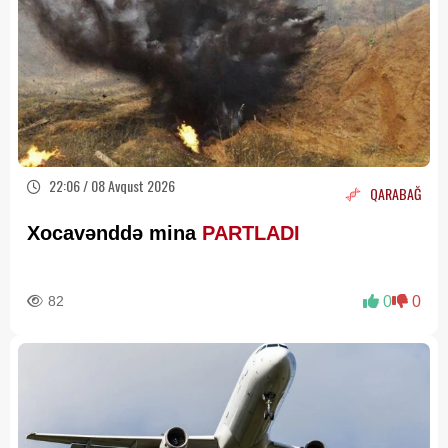
22:06 / 08 Avqust 2026
QARABAĞ
Xocavənddə mina
PARTLADI
82
0
0