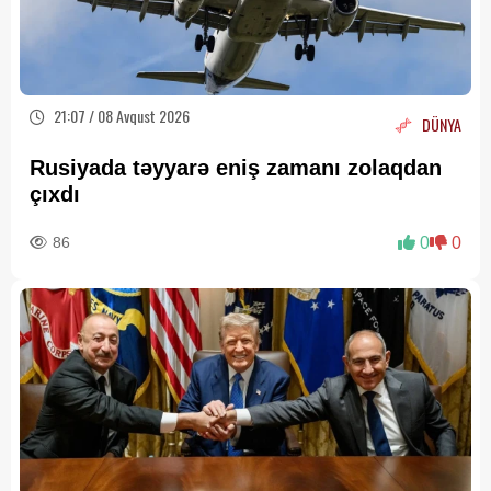
21:07 / 08 Avqust 2026
DÜNYA
Rusiyada təyyarə eniş zamanı zolaqdan
çıxdı
86
0
0