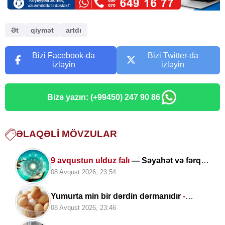
Ət
qiymət
artdı
Bizi Facebook-da
Bizi Twitter-da
izləyin
izləyin
Bizə yazın: (+99450) 247 90 86
ƏLAQƏLI MÖVZULAR
9 avqustun ulduz falı
— Səyahət və fərqli
təcrübələr üçün uğurlu gündür
08 Avqust 2026, 23:54
Yumurta min bir dərdin dərmanıdır
-
ARAŞDIRMA
08 Avqust 2026, 23:46