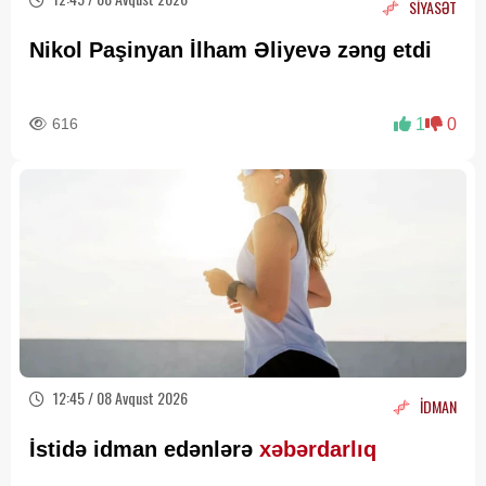
SİYASƏT
Nikol Paşinyan İlham Əliyevə zəng etdi
616
1
0
12:45 / 08 Avqust 2026
İDMAN
İstidə idman edənlərə
xəbərdarlıq