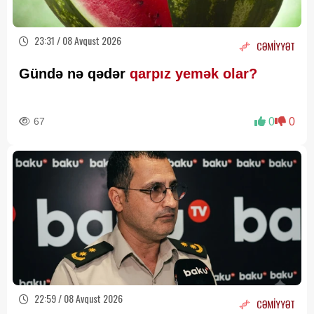
23:31 / 08 Avqust 2026
CƏMİYYƏT
Gündə nə qədər
qarpız yemək olar?
67
0
0
22:59 / 08 Avqust 2026
CƏMİYYƏT