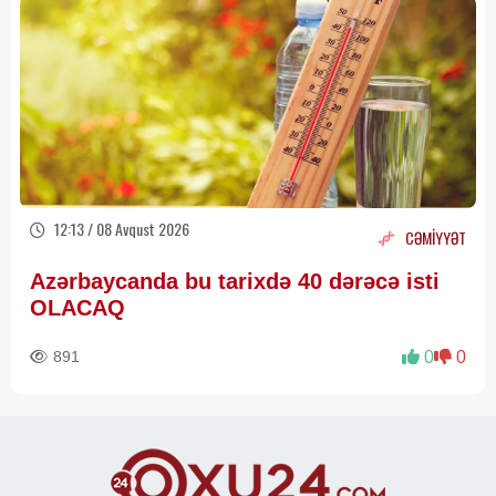
12:13 / 08 Avqust 2026
CƏMİYYƏT
Azərbaycanda bu tarixdə 40 dərəcə isti
OLACAQ
891
0
0