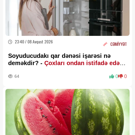
23:40 / 08 Avqust 2026
CƏMİYYƏT
Soyuducudakı qar dənəsi işarəsi nə
deməkdir? -
Çoxları ondan istifadə edə
bilmir
64
0
0