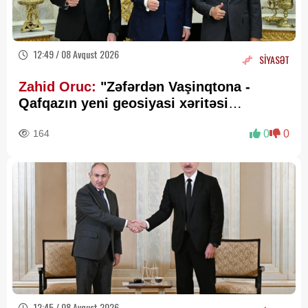
12:49 / 08 Avqust 2026
SİYASƏT
Zahid Oruc:
"Zəfərdən Vaşinqtona -
Qafqazın yeni geosiyasi xəritəsi
cızılır”..
164
0
0
12:45 / 08 Avqust 2026