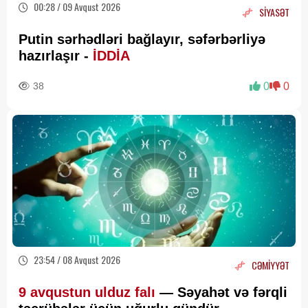
00:28 / 09 Avqust 2026
SİYASƏT
Putin sərhədləri bağlayır, səfərbərliyə
hazırlaşır -
İDDİA
38
0
0
23:54 / 08 Avqust 2026
CƏMİYYƏT
9 avqustun ulduz falı
— Səyahət və fərqli