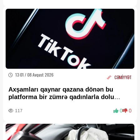
13:01 / 08 Avqust 2026
CƏMİYYƏT
Axşamları qaynar qazana dönən bu
platforma bir zümrə qadınlarla dolu
olur...
117
0
0