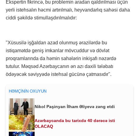
Ekspertin fikrincə, bu problemin aradan qaldırılması üçün
yerli istehsalın həcmi artırılmalı, heyvandarlıq sahəsi daha
ciddi şəkildə stimullaşdırılmalıdır:
"Xüsusilə işğaldan azad olunmuş ərazilərdə bu
istiqamətdə geniş imkanlar mövcuddur və dövlət
proqramlarında da həmin sahələrin inkişafı nəzərdə
tutulur. Məqsəd Azərbaycanın ən azı daxili tələbatı
ödəyəcək səviyyədə istehsal gücünə çatmasıdır".
HƏMÇININ OXUYUN
Nikol Paşinyan İlham Əliyevə zəng etdi
Azərbaycanda bu tarixdə 40 dərəcə isti
OLACAQ