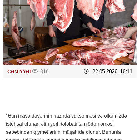
CƏMİYYƏT
816
22.05.2026, 16:11
"Ətin maya dəyərinin hazırda yüksəlməsi və ölkəmizdə
istehsal olunan ətin yerli tələbatı tam ödəməməsi
səbəbindən qiymət artımı müşahidə olunur. Bununla