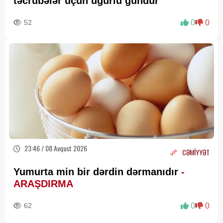
təcrübələr üçün uğurlu gündür
52
0
0
23:46 / 08 Avqust 2026
CƏMİYYƏT
Yumurta min bir dərdin dərmanıdır
-
ARAŞDIRMA
62
0
0