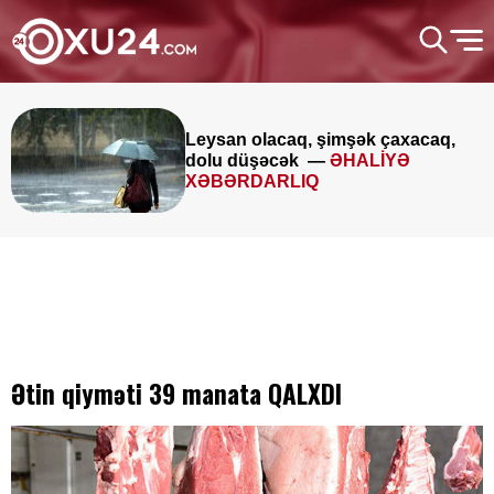
Leysan olacaq, şimşək çaxacaq,
dolu düşəcək —
ƏHALİYƏ
XƏBƏRDARLIQ
Ətin qiyməti 39 manata QALXDI