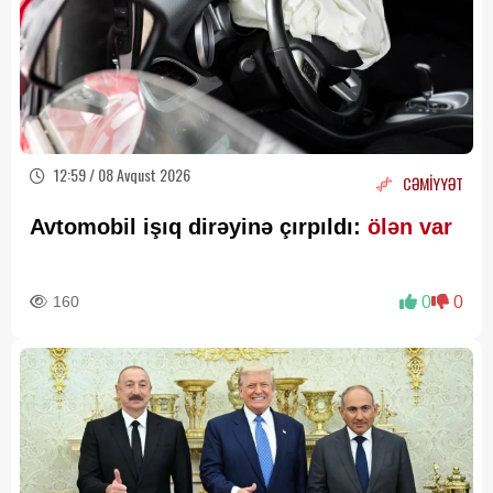
12:59 / 08 Avqust 2026
CƏMİYYƏT
Avtomobil işıq dirəyinə çırpıldı:
ölən var
160
0
0