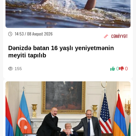
14:53 / 08 Avqust 2026
CƏMİYYƏT
Dənizdə batan 16 yaşlı yeniyetmənin
meyiti tapılıb
155
0
0