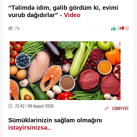
“Təlimdə idim, gəlib gördüm ki, evimi
vurub dağıdırlar” -
Video
76
0
0
22:42 / 08 Avqust 2026
CƏMİYYƏT
Sümüklərinizin sağlam olmağını
istəyirsinizsə..