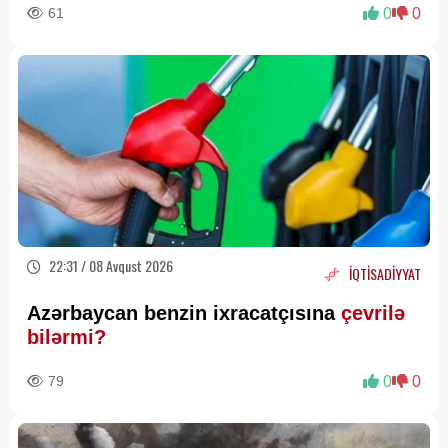
61
0
0
22:31 / 08 Avqust 2026
İQTİSADİYYAT
Azərbaycan benzin ixracatçısına
çevrilə
bilərmi?
79
0
0