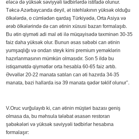
eləcə də yüksək səviyyəli tədbirlərdə istifadə olunur.
Təkcə Azərbaycanda deyil, ət istehlakının yüksək olduğu
ölkələrdə, o cümlədən qardaş Türkiyədə, Orta Asiya və
ərəb ölkələrində də can ətinin xüsusi bazarı formalaşıb.
Bu ətin qiyməti adi mal əti ilə müqayisədə təxminən 30-35
faiz daha yüksək olur. Bunun əsas səbəbi can ətinin
yumşaqlığı və ondan steyk kimi premium yeməklərin
hazırlanmasının mümkün olmasıdır. Son 5 ildə bu
istiqamətdə qiymətlər orta hesabla 60-65 faiz artıb.
Əvvəllər 20-22 manata satılan can əti hazırda 34-35
manata, bəzi hallarda isə 39 manata qədər təklif olunur".
V.Oruc vurğulayıb ki, can ətinin müştəri bazası geniş
olmasa da, bu məhsula tələbat əsasən restoran
şəbəkələri və yüksək səviyyəli tədbirlər hesabına
formalaşır: