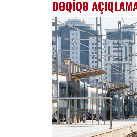
DƏQİQƏ AÇIQLAMA