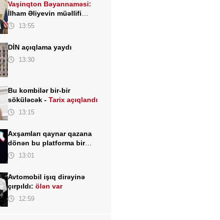
Vaşinqton Bəyannaməsi:
İlham Əliyevin müəllifi
olduğu sülh gündəliyinin
13:55
beynəlxalq miqyasda təsdiqi
DİN açıqlama yaydı
13:30
Bu kombilər bir-bir
söküləcək -
Tarix açıqlandı
13:15
Axşamları qaynar qazana
dönən bu platforma bir
zümrə qadınlarla dolu olur...
13:01
Avtomobil işıq dirəyinə
çırpıldı:
ölən var
12:59