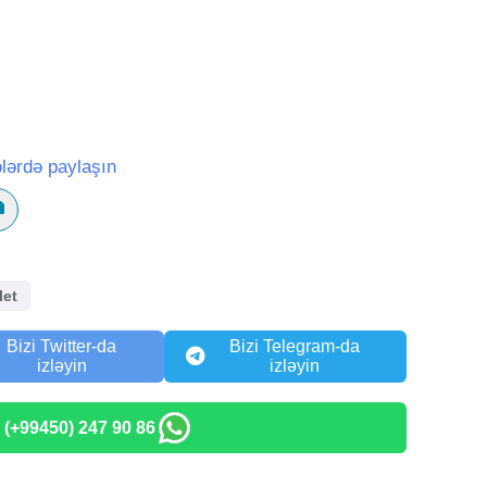
lərdə paylaşın
let
Bizi Twitter-da
Bizi Telegram-da
izləyin
izləyin
: (+99450) 247 90 86