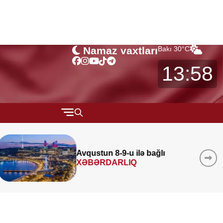
Namaz vaxtları
Bakı
30
°C
13:58
QARABAĞ
MÜSAHİBƏ
Azad edilmiş ərazilərində 340
layihə
icra edilib
MARAQLI
CƏMİYYƏT
REDAKTORUN SEÇİMİ
ÖZƏL BÖLÜM