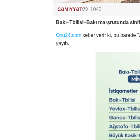
CƏMİYYƏT
1042
Bakı–Tbilisi–Bakı marşrutunda sinif
Oxu24.com
xəbər verir ki, bu barədə
yayıb.