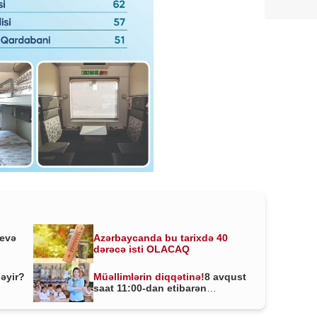
yevə
Azərbaycanda bu tarixdə 40
dərəcə isti OLACAQ
ləyir?
Müəllimlərin diqqətinə!
8 avqust
saat 11:00-dan etibarən
BAŞLADI