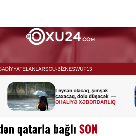
İSADİYYAT
ELANLAR
ŞOU-BİZNES
WUF13
Avqustun 8-9-u ilə bağlı
k —
XƏBƏRDARLIQ
IQ
dən qatarla bağlı
SON