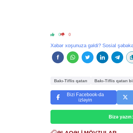
0
0
Xəbər xoşunuza gəldi? Sosial şəbəkə
Bakı-Tiflis qatarı
Bakı-Tiflis qatarı bi
Bizi Facebook-da
izləyin
Bizə yazın
ƏLAQƏLI MÖVZULAR