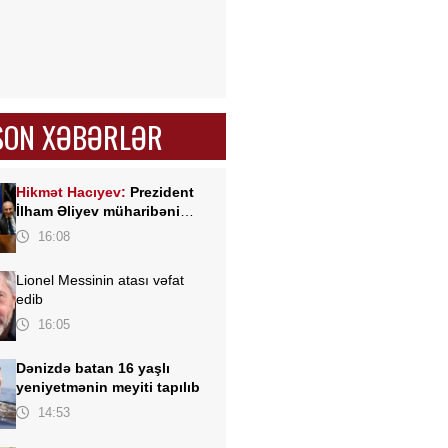
SON XƏBƏRLƏR
Hikmət Hacıyev:
Prezident
İlham Əliyev müharibəni
qazandı, eyni zamanda sülhü
16:08
də qazandı - VİDEO
Lionel Messinin atası vəfat
edib
16:05
Dənizdə batan 16 yaşlı
yeniyetmənin meyiti tapılıb
14:53