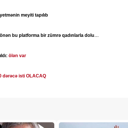
yetmənin meyiti tapılıb
ma bir zümrə qadınlarla dolu
ldı:
ölən var
0 dərəcə isti OLACAQ