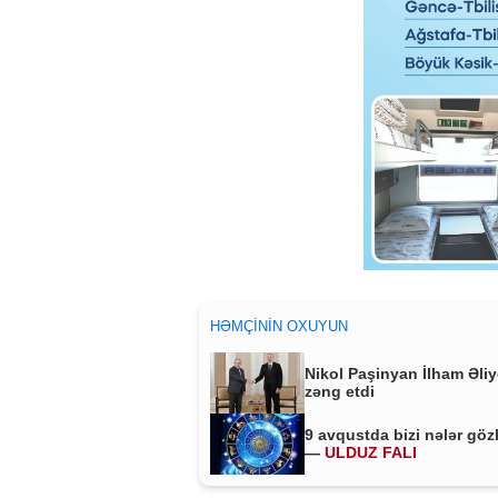
HƏMÇININ OXUYUN
Nikol Paşinyan İlham Əli
zəng etdi
9 avqustda bizi nələr göz
—
ULDUZ FALI