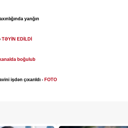
axınlığında yanğın
ə
TƏYİN EDİLDİ
kanalda boğulub
vini işdən çıxarıldı -
FOTO