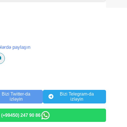
lərdə paylaşın
Bizi Twitter-da
Bizi Telegram-da
izləyin
izləyin
: (+99450) 247 90 86