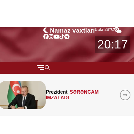
Namaz vaxtları
Bakı
28
°C
20:17
QARABAĞ
MTK-ların mənzil sahəsini
MÜSAHİBƏ
çöldən-çölə ölçməsi
MARAQLI
qanunidirmi? –
Hüquqşüna
xəbərdarlıq edir
CƏMİYYƏT
REDAKTORUN SEÇİMİ
ÖZƏL BÖLÜM