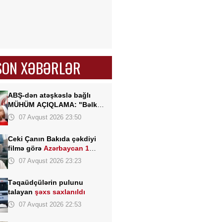
SON XƏBƏRLƏR
ABŞ-dən atəşkəslə bağlı
MÜHÜM AÇIQLAMA: "Bəlkə
də elə bu gün"
07 Avqust 2026 23:50
Ceki Çanın Bakıda çəkdiyi
filmə görə
Azərbaycan 1
milyon dollar ödəyə bilər?
07 Avqust 2026 23:23
Təqaüdçülərin pulunu
talayan
şəxs saxlanıldı
07 Avqust 2026 22:53