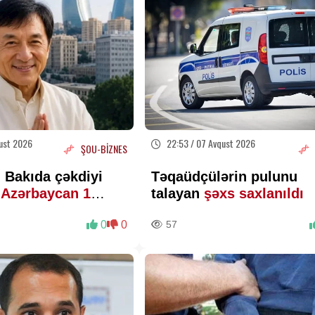
ust 2026
22:53 / 07 Avqust 2026
ŞOU-BİZNES
 Bakıda çəkdiyi
Təqaüdçülərin pulunu
ə
Azərbaycan 1
talayan
şəxs saxlanıldı
lar ödəyə bilər?
0
0
57