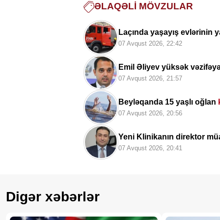
ƏLAQƏLI MÖVZULAR
Laçında yaşayış evlərinin y
07 Avqust 2026, 22:42
Emil Əliyev yüksək vəzifəy
07 Avqust 2026, 21:57
Beyləqanda 15 yaşlı oğlan
07 Avqust 2026, 20:56
Yeni Klinikanın direktor müa
07 Avqust 2026, 20:41
Digər xəbərlər