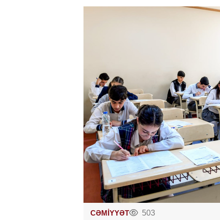
CƏMİYYƏT
503