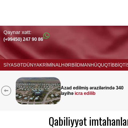
Qaynar xətt:
(+99450) 247 90 86
SİYASƏT
DÜNYA
KRİMİNAL
HƏRBİ
İDMAN
HÜQUQ
TİBB
İQT
zilərində 340
Yeni vəzifəyə təyina
b
Nağdəliyevin DOSY
Qabiliyyət imtahanla