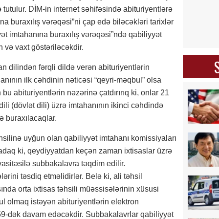
tutulur. DİM-in internet səhifəsində abituriyentlərə
a buraxılış vərəqəsi”ni çap edə biləcəkləri tarixlər
ət imtahanına buraxılış vərəqəsi”ndə qabiliyyət
n və vaxt göstəriləcəkdir.
 dilindən fərqli dildə verən abituriyentlərin
hanının ilk cəhdinin nəticəsi “qeyri-məqbul” olsa
bu abituriyentlərin nəzərinə çatdırırıq ki, onlar 21
ili (dövlət dili) üzrə imtahanının ikinci cəhdində
ə buraxılacaqlar.
əhsilinə uyğun olan qabiliyyət imtahanı komissiyaları
ladaq ki, qeydiyyatdan keçən zaman ixtisaslar üzrə
asitəsilə subbakalavra təqdim edilir.
rini təsdiq etməlidirlər. Belə ki, ali təhsil
sında orta ixtisas təhsili müəssisələrinin xüsusi
ul olmaq istəyən abituriyentlərin elektron
3:59-dək davam edəcəkdir. Subbakalavrlar qabiliyyət