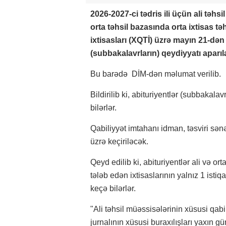
2026-2027-ci tədris ili üçün ali təhsi
orta təhsil bazasında orta ixtisas t
ixtisasları (XQTİ) üzrə mayın 21-dən
(subbakalavrların) qeydiyyatı aparıl
Bu barədə DİM-dən məlumat verilib.
Bildirilib ki, abituriyentlər (subbakal
bilərlər.
Qabiliyyət imtahanı idman, təsviri sənə
üzrə keçiriləcək.
Qeyd edilib ki, abituriyentlər ali və or
tələb edən ixtisaslarının yalnız 1 ist
keçə bilərlər.
"Ali təhsil müəssisələrinin xüsusi qabil
jurnalının xüsusi buraxılışları yaxın 