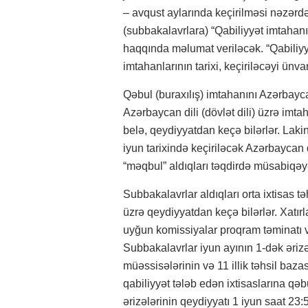
– avqust aylarında keçirilməsi nəzərdə 
(subbakalavrlara) “Qabiliyyət imtahanın
haqqında məlumat veriləcək. “Qabiliyy
imtahanlarının tarixi, keçiriləcəyi ünva
Qəbul (buraxılış) imtahanını Azərbaycan
Azərbaycan dili (dövlət dili) üzrə imta
belə, qeydiyyatdan keçə bilərlər. Lakin 
iyun tarixində keçiriləcək Azərbaycan d
“məqbul” aldıqları təqdirdə müsabiqəy
Subbakalavrlar aldıqları orta ixtisas t
üzrə qeydiyyatdan keçə bilərlər. Xatır
uyğun komissiyalar proqram təminatı v
Subbakalavrlar iyun ayının 1-dək ərizələ
müəssisələrinin və 11 illik təhsil baza
qabiliyyət tələb edən ixtisaslarına qəb
ərizələrinin qeydiyyatı 1 iyun saat 2