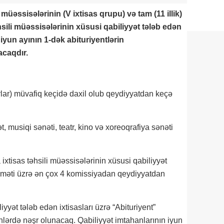
l müəssisələrinin (V ixtisas qrupu) və tam (11 illik)
əhsili müəssisələrinin xüsusi qabiliyyət tələb edən
 iyun ayının 1-dək abituriyentlərin
acaqdır.
avrlar) müvafiq keçidə daxil olub qeydiyyatdan keçə
t, musiqi sənəti, teatr, kino və xoreoqrafiya sənəti
ta ixtisas təhsili müəssisələrinin xüsusi qabiliyyət
iqaməti üzrə ən çox 4 komissiyadan qeydiyyatdan
iyyət tələb edən ixtisasları üzrə “Abituriyent”
günlərdə nəşr olunacaq. Qabiliyyət imtahanlarının iyun