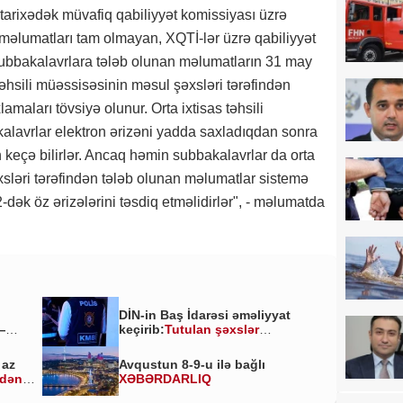
tarixədək müvafiq qabiliyyət komissiyası üzrə
 məlumatları tam olmayan, XQTİ-lər üzrə qabiliyyət
subbakalavrlara tələb olunan məlumatların 31 may
təhsili müəssisəsinin məsul şəxsləri tərəfindən
amaları tövsiyə olunur. Orta ixtisas təhsili
kalavrlar elektron ərizəni yadda saxladıqdan sonra
 keçə bilirlər. Ancaq həmin subbakalavrlar da orta
xsləri tərəfindən tələb olunan məlumatlar sistemə
-dək öz ərizələrini təsdiq etməlidirlər", - məlumatda
DİN-in Baş İdarəsi əməliyyat
—
keçirib:
Tutulan şəxslər
kimlərdir?
 az
Avqustun 8-9-u ilə bağlı
ldən
XƏBƏRDARLIQ