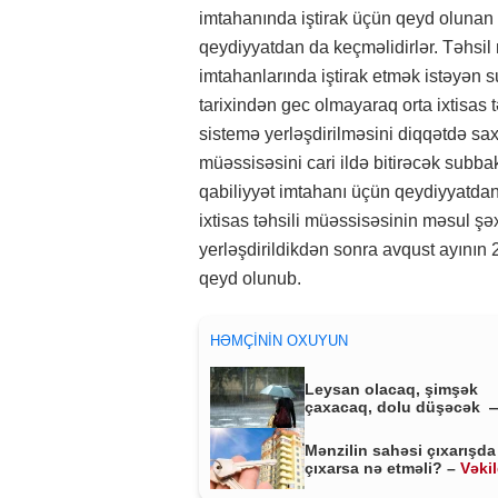
imtahanında iştirak üçün qeyd olunan 
qeydiyyatdan da keçməlidirlər. Təhsil
imtahanlarında iştirak etmək istəyən 
tarixindən gec olmayaraq orta ixtisas 
sistemə yerləşdirilməsini diqqətdə saxl
müəssisəsini cari ildə bitirəcək subba
qabiliyyət imtahanı üçün qeydiyyatdan
ixtisas təhsili müəssisəsinin məsul şə
yerləşdirildikdən sonra avqust ayının 2
qeyd olunub.
HƏMÇININ OXUYUN
Leysan olacaq, şimşək
çaxacaq, dolu düşəcək 
ƏHALİYƏ XƏBƏRDARLIQ
Mənzilin sahəsi çıxarışda
çıxarsa nə etməli? –
Vəki
MÜHÜM AÇIQLAMA