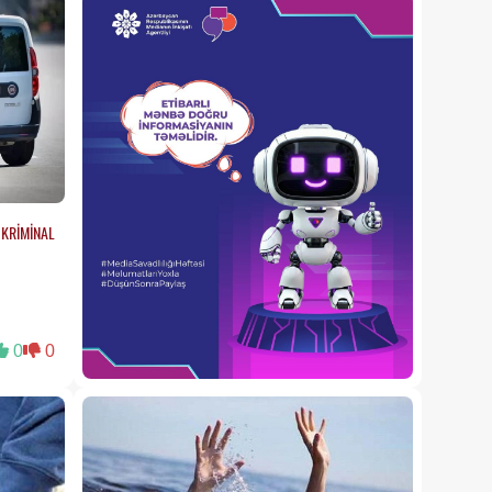
çıxarsa nə etməli? –
Vəkildən
MÜHÜM AÇIQLAMA
07 Avqust 2026 17:37
70 yaşdan yuxarı şəxslərə
kredit
verilirmi?
07 Avqust 2026 17:35
Dağ havası orqanizmə nə
edir? –
Terapevt mühüm
faydaları açıqladı
07 Avqust 2026 17:15
KRİMİNAL
Rəhbərin “öz ərizənlə çıx”
hədəsi –
Məhkəmədə sübut
kimi keçərlidirmi?
07 Avqust 2026 16:59
0
0
Evdə araq çəkmək
qanunidirmi?
Hüquqşünaslardan
07 Avqust 2026 16:45
açıqlama
İlham Əliyev yeni
FƏRMAN
İMZALADI