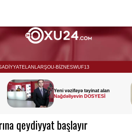
İSADİYYAT
ELANLAR
ŞOU-BİZNES
WUF13
t alan
Prezident
SƏRƏNCAM
ESİ
İMZALADI
rına qeydiyyat başlayır