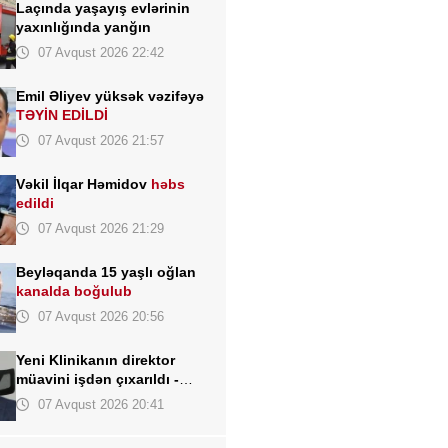
Laçında yaşayış evlərinin
yaxınlığında yanğın
07 Avqust 2026 22:42
Emil Əliyev yüksək vəzifəyə
TƏYİN EDİLDİ
07 Avqust 2026 21:57
Vəkil İlqar Həmidov
həbs
edildi
07 Avqust 2026 21:29
Beyləqanda 15 yaşlı oğlan
kanalda boğulub
07 Avqust 2026 20:56
Yeni Klinikanın direktor
müavini işdən çıxarıldı -
FOTO
07 Avqust 2026 20:41