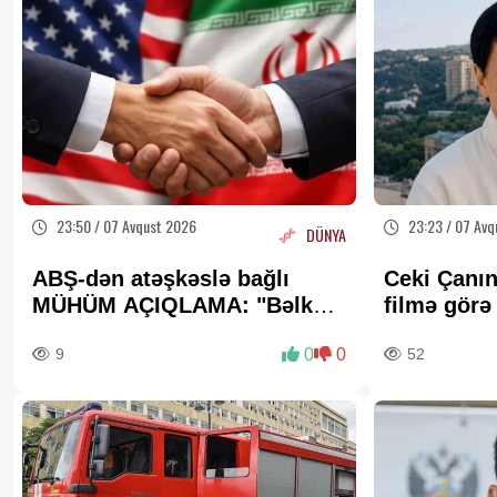
23:50 / 07 Avqust 2026
23:23 / 07 Avq
DÜNYA
ABŞ-dən atəşkəslə bağlı
Ceki Çanın
MÜHÜM AÇIQLAMA: "Bəlkə
filmə gör
də elə bu gün"
milyon dol
9
0
0
52