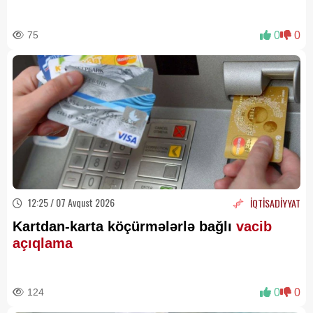
75
0
0
12:25 / 07 Avqust 2026
İQTİSADİYYAT
Kartdan-karta köçürmələrlə bağlı
vacib
açıqlama
124
0
0