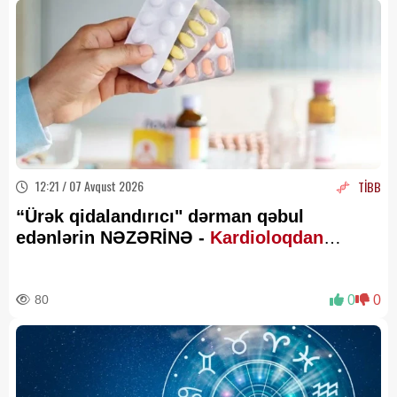
12:21 / 07 Avqust 2026
TİBB
“Ürək qidalandırıcı" dərman qəbul
edənlərin NƏZƏRİNƏ -
Kardioloqdan
VACİB XƏBƏRDARLIQ
80
0
0