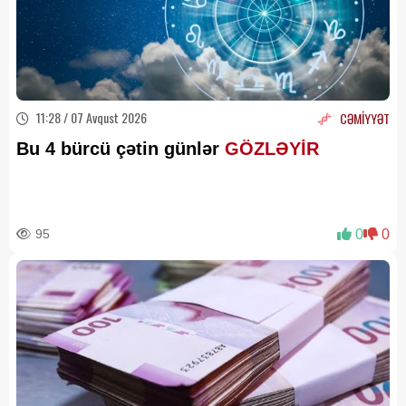
11:28 / 07 Avqust 2026
CƏMİYYƏT
Bu 4 bürcü çətin günlər
GÖZLƏYİR
95
0
0