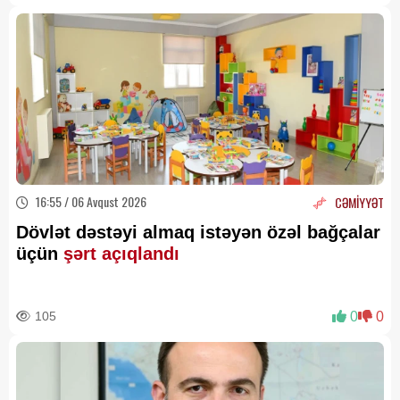
16:55 / 06 Avqust 2026
CƏMİYYƏT
Dövlət dəstəyi almaq istəyən özəl bağçalar
üçün
şərt açıqlandı
105
0
0