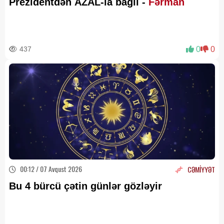
Prezidentdən AZAL-la bağlı -
Fərman
437
0
0
00:12 / 07 Avqust 2026
CƏMİYYƏT
Bu 4 bürcü çətin günlər gözləyir