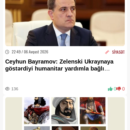
22:49 / 06 Avqust 2026
SİYASƏT
Ceyhun Bayramov: Zelenski Ukraynaya
göstərdiyi humanitar yardımla bağlı
Prezident İlham Əliyevə təşəkkür edib
136
0
0