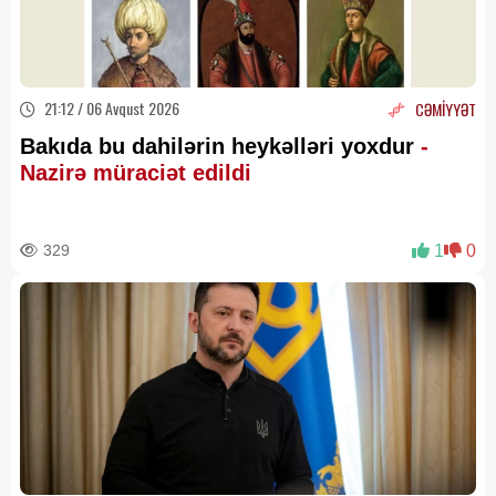
21:12 / 06 Avqust 2026
CƏMİYYƏT
Bakıda bu dahilərin heykəlləri yoxdur
-
Nazirə müraciət edildi
329
1
0