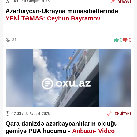
14:10 / 07 Avqust 2026
SİYASƏT
Azərbaycan-Ukrayna münasibətlərində
YENİ TƏMAS: Ceyhun Bayramov
Budanovla görüşdü
31
0
0
12:39 / 07 Avqust 2026
CƏMİYYƏT
Qara dənizdə azərbaycanlıların olduğu
gəmiyə PUA hücumu -
Anbaan- Video