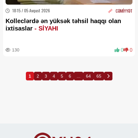
18:15 / 05 Avqust 2026
CƏMİYYƏT
Kolleclərdə ən yüksək təhsil haqqı olan
ixtisaslar
- SİYAHI
130
0
0
1
2
3
4
5
6
...
64
65