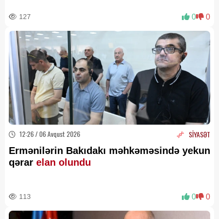
127
0
0
12:26 / 06 Avqust 2026
SİYASƏT
Ermənilərin Bakıdakı məhkəməsində yekun
qərar
elan olundu
113
0
0