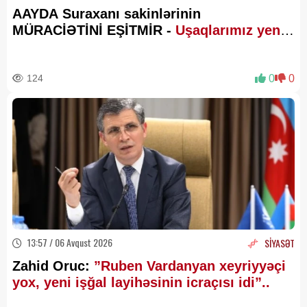
AAYDA Suraxanı sakinlərinin
MÜRACİƏTİNİ EŞİTMİR -
Uşaqlarımız yenə
palçıq içində məktəbə gedəcək?
124
0
0
13:57 / 06 Avqust 2026
SİYASƏT
Zahid Oruc:
”Ruben Vardanyan xeyriyyəçi
yox, yeni işğal layihəsinin icraçısı idi”..