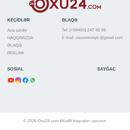
KEÇİDLƏR
ƏLAQƏ
Tel: (+99450) 247 90 86
Ana səhifə
E-mail: oxucomsayti @gmail.com
HAQQIMIZDA
ƏLAQƏ
REKLAM
SOSİAL
SAYĞAC
© 2026 Oxu24.com Müəllif hüquqları qorunur.