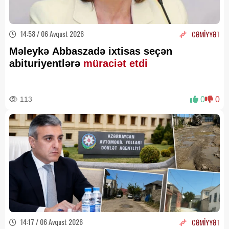
14:58 / 06 Avqust 2026
CƏMİYYƏT
Məleykə Abbaszadə ixtisas seçən
abituriyentlərə
müraciət etdi
113
0
0
14:17 / 06 Avqust 2026
CƏMİYYƏT