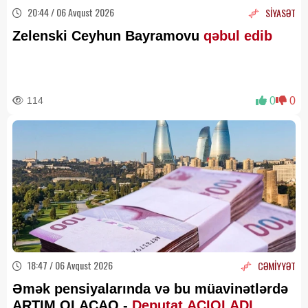
20:44 / 06 Avqust 2026
SİYASƏT
Zelenski Ceyhun Bayramovu
qəbul edib
114
0
0
18:47 / 06 Avqust 2026
CƏMİYYƏT
Əmək pensiyalarında və bu müavinətlərdə
ARTIM OLACAQ -
Deputat AÇIQLADI