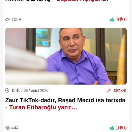
1039
0
0
18:40 / 06 Avqust 2026
SİYASƏT
Zaur TikTok-dadır, Rəşad Məcid isə tarixdə
-
Turan Etibaroğlu yazır…
444
1
0