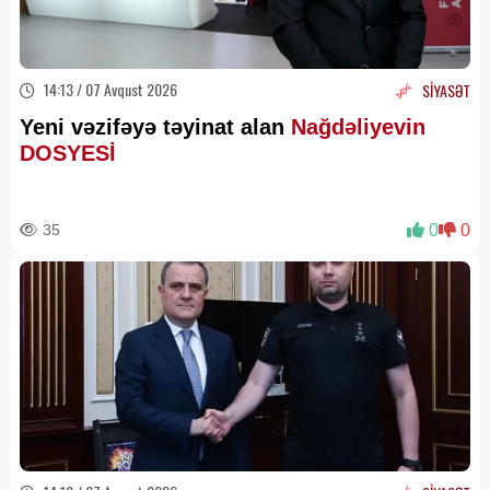
14:13 / 07 Avqust 2026
SİYASƏT
Yeni vəzifəyə təyinat alan
Nağdəliyevin
DOSYESİ
35
0
0