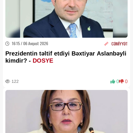
16:15 / 06 Avqust 2026
CƏMİYYƏT
Prezidentin təltif etdiyi Bəxtiyar Aslanbəyli
kimdir? -
DOSYE
122
0
0