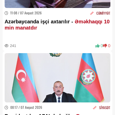
11:08 / 07 Avqust 2026
CƏMİYYƏT
Azərbaycanda işçi axtarılır -
Əməkhaqqı 10
min manatdır
241
0
0
00:17 / 07 Avqust 2026
SİYASƏT