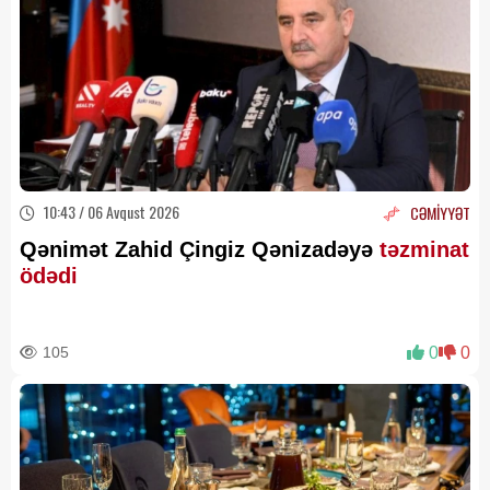
10:43 / 06 Avqust 2026
CƏMİYYƏT
Qənimət Zahid Çingiz Qənizadəyə
təzminat
ödədi
105
0
0