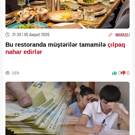
21:39 / 05 Avqust 2026
MARAQLI
Bu restoranda müştərilər tamamilə
çılpaq
nahar edirlər
169
0
0