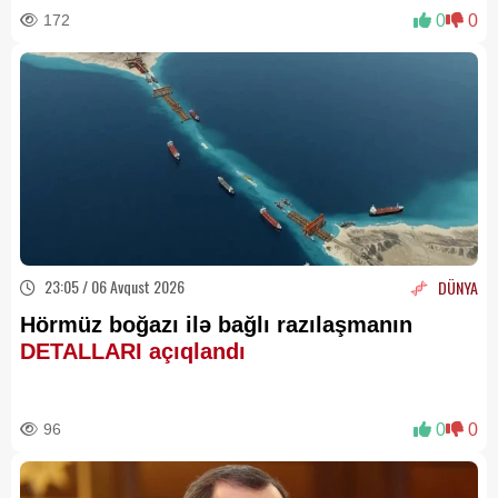
172
0
0
23:05 / 06 Avqust 2026
DÜNYA
Hörmüz boğazı ilə bağlı razılaşmanın
DETALLARI açıqlandı
96
0
0