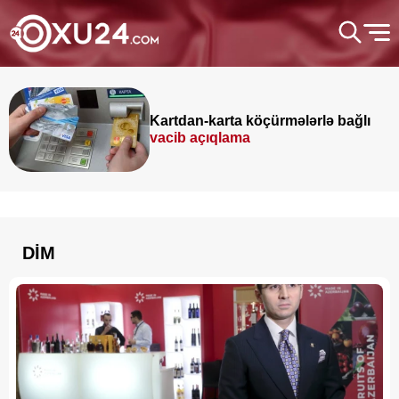
Kartdan-karta köçürmələrlə bağlı
vacib açıqlama
DİM