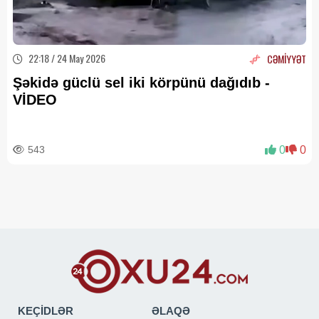
22:18 / 24 May 2026
CƏMİYYƏT
Şəkidə güclü sel iki körpünü dağıdıb -
VİDEO
543
0
0
KEÇİDLƏR
ƏLAQƏ