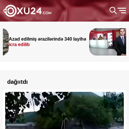
edilmiş ərazilərində 340 layihə
Yeni və
dilib
Nağdə
dağııtdı