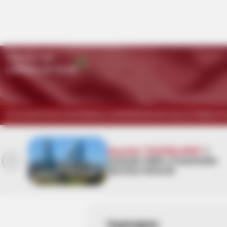
Qaynar xətt:
(+99450) 247 90 86
SİYASƏT
DÜNYA
KRİMİNAL
HƏRBİ
İDMAN
HÜQUQ
TİBB
İQT
Yeni təyin olunan müavin
ən
KİMDİR? —
FOTO
Vaşinqton