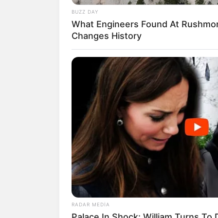
20:22 / 29 İyul 2026
BUZZ DAY
43 il əvvəl 13 yaşında Tibb
What Engineers Found At Rushmo
İnstitutuna qəbul olunmu
Changes History
İndi ABŞ-da məşhur
neyrocərrahdır
203
11:36 / 29 İyul 2026
Azərbaycanın strateji möv
RADAR MEDIA
ABŞ üçün niyə daha da ö
Palace In Shock: William Turns To 