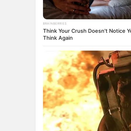
BRAINBERRIES
Think Your Crush Doesn't Notice Y
Think Again
13:25 / 26 İyul 2026
Tramp İranı hədələyib
198