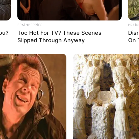
BRAINBERRIES
BRAIN
ou?
Too Hot For TV? These Scenes
Dis
Slipped Through Anyway
On 
23:29 / 25 İyul 2026
DÜNYA
SİYASƏT
ABŞ-dən Türkiyəyə
rədd cavabı
0
0
169
0
0