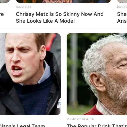
17:20 / 29 İyul 2026
CƏMİYYƏT
DÜNYA
BUZZ DAY
RADA
İranın Qərbi Azərbaycan
re
Chrissy Metz Is So Skinny Now And
She
şdu
-
vilayətinə raket zərbələri
She Looks Like A Model
Ans
endirildi
0
0
148
0
0
09:25 / 29 İyul 2026
DÜNYA
DÜNYA
qeyi
Dünyanın ən ağıllı şəhərlərinin
MEMORY HEALTH
nəm
yeni reytinqi
açıqlanıb
Diana's Legal Team
The Popular Drink That's