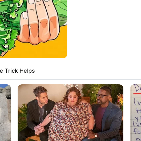
10:11 / 30 İyul 2026
DÜNYA
CƏMİYYƏT
Veysəloğlu Şirkətlər Qrupunun
sponsorluğu ilə şəhid övladları
üçün keçirilən
“Zəfər” Amerika
Yay Düşərgəsi uğurla başa çatdı
0
0
393
0
0
e Trick Helps