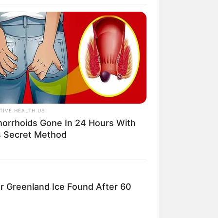
TIVE HEALTH US
orrhoids Gone In 24 Hours With
s Secret Method
r Greenland Ice Found After 60