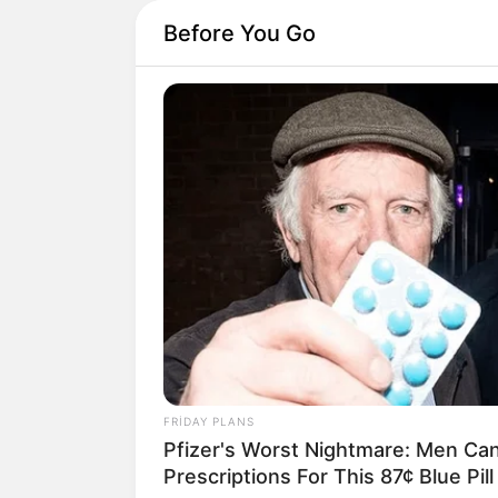
Before You Go
18:49 / 04 Avqust 2026
Rubio: Hörmüz boğazının
açılması üzrə danışıqlarda
irəliləyiş əldə olunub
117
FRIDAY PLANS
Pfizer's Worst Nightmare: Men Ca
Prescriptions For This 87¢ Blue Pil