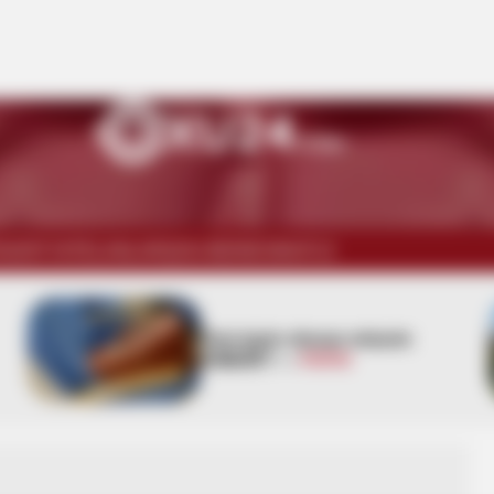
İSADİYYAT
ELANLAR
ŞOU-BİZNES
WUF13
Pensiya alanlara ŞAD xəbər -
Tarix açıqlandı