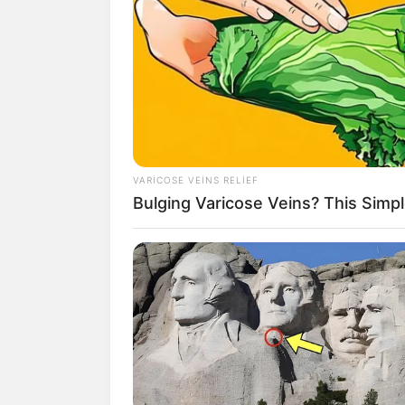
11:30 / 01 Avqust 2026
ABŞ və İsrail İranın enerji
infrastrukturuna mümkün
zərbələri
müzakirə edir
VARICOSE VEINS RELIEF
153
Bulging Varicose Veins? This Simpl