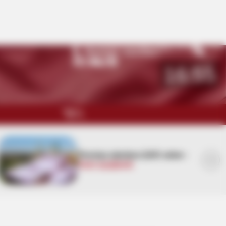
Namaz vaxtları
Bakı
27
°C
16:55
QARABAĞ
MÜSAHİBƏ
Azərbaycanda faciə:
Ərlə
arvadın meyiti tapıldı
MARAQLI
CƏMİYYƏT
REDAKTORUN SEÇİMİ
ÖZƏL BÖLÜM