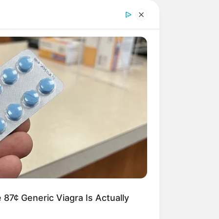
ŞİKAYƏTLƏR
SON DƏQİQƏ
 87¢ Generic Viagra Is Actually