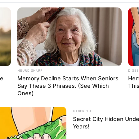
12:15 / 01 Avqust 2026
DÜNYA
DÜNYA
Tramp İrana qarşı yeni hücum
dalğası barədə
göstəriş verib
NEURO SHARP
DIGES
avə
re
Memory Decline Starts When Seniors
Hem
Say These 3 Phrases. (See Which
Thi
0
0
232
0
0
Ones)
HABERION
Secret City Hidden Unde
Years!