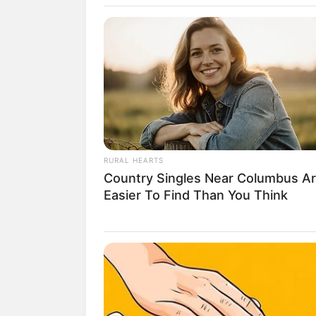
12:30 / 01 Avqust 2026
ABŞ Çin şirkətlərinə qarşı
sanksiyaları genişləndirdi:
RURAL HEARTS
Siyahıya daha 43 şirkət əl
Country Singles Near Columbus A
olundu
Easier To Find Than You Think
163