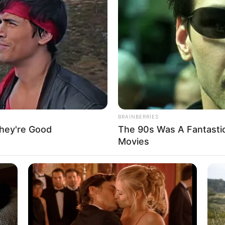
13:40 / 26 İyul 2026
DÜNYA
DÜNYA
BRAINBERRIES
zı
SEPAH:
200-dən çox Amerika
hey're Good
The 90s Was A Fantasti
eçir
hərbçisi məhv edilib
Movies
0
0
210
0
0