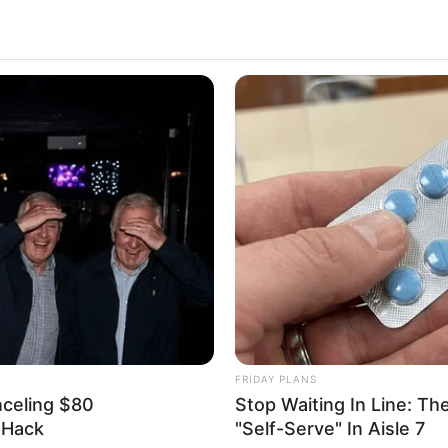
15:55 / 03 Avqust 2026
DÜNYA
DÜNYA
İran bu xəbərləri
təkzib etdi
0
0
152
0
0
FRIDAY PLANS
nceling $80
Stop Waiting In Line: The
l Hack
"Self-Serve" In Aisle 7