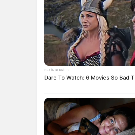
09:04 / 27 İyul 2026
BRAINBERRIES
"Reuters": Müharibə Qırmı
Dare To Watch: 6 Movies So Bad T
dənizdən
Xəzər dənizinə k
185