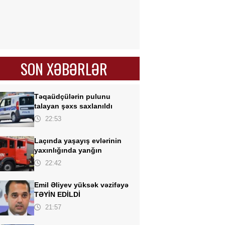
SON XƏBƏRLƏR
Təqaüdçülərin pulunu
talayan
şəxs saxlanıldı
22:53
Laçında yaşayış evlərinin
yaxınlığında yanğın
22:42
Emil Əliyev yüksək vəzifəyə
TƏYİN EDİLDİ
21:57