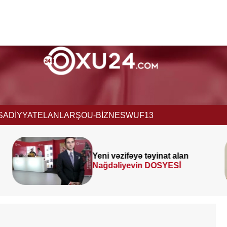
İSADİYYAT
ELANLAR
ŞOU-BİZNES
WUF13
Yeni vəzifəyə təyinat alan
Nağdəliyevin DOSYESİ