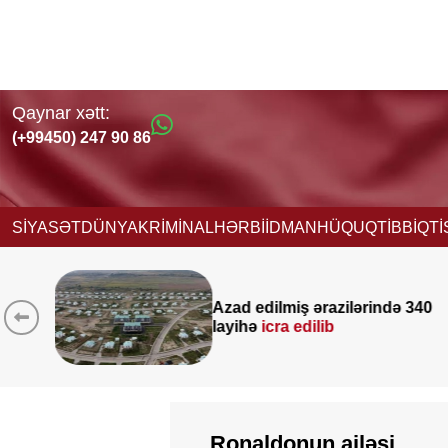
Qaynar xətt:
(+99450) 247 90 86
SİYASƏT
DÜNYA
KRİMİNAL
HƏRBİ
İDMAN
HÜQUQ
TİBB
İQT
Azad edilmiş ərazilərində 340
layihə
icra edilib
Ronaldonun ailəsi