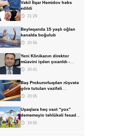
Vəkil İlqar Həmidov
həbs
edildi
21:29
Beyləqanda 15 yaşlı oğlan
kanalda boğulub
20:56
Yeni Klinikanın direktor
müavini işdən çıxarıldı -
FOTO
20:41
Baş Prokurorluqdan rüşvətə
görə tutulan
vəzifəli
şəxslərlə bağlı MƏLUMAT
20:05
Uşaqlara heç vaxt “yox”
deməməyin təhlükəli fəsadı –
Psixoloqdan valideynlərə
19:55
XƏBƏRDARLIQ