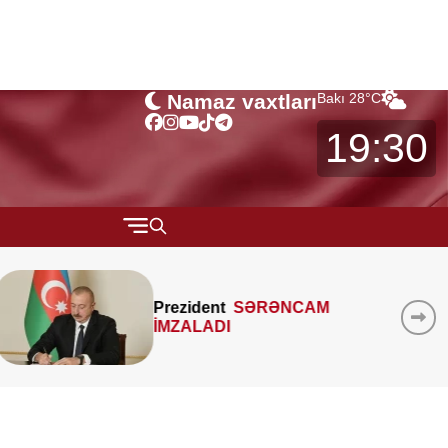
Namaz vaxtları
Bakı
28
°C
19:30
QARABAĞ
MÜSAHİBƏ
Prezident
SƏRƏNCAM
İMZALADI
MARAQLI
CƏMİYYƏT
REDAKTORUN SEÇİMİ
ÖZƏL BÖLÜM