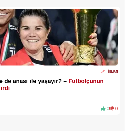
İDMAN
ə də anası ilə yaşayır? –
Futbolçunun
dırdı
0
0