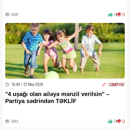
508
0
0
16:46 / 22 May 2026
CƏMİYYƏT
"4 uşağı olan ailəyə mənzil verilsin" –
Partiya sədrindən TƏKLİF
583
0
0