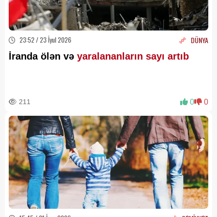
23:52 / 23 İyul 2026
DÜNYA
İranda ölən və
yaralananların sayı artıb
211
0
0