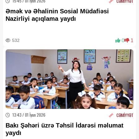
15:45 / 01 İyun 2026
CƏMİYYƏT
Əmək və Əhalinin Sosial Müdafiəsi
Nazirliyi açıqlama yaydı
532
0
1
13:43 / 01 İyun 2026
CƏMİYYƏT
Bakı Şəhəri üzrə Təhsil İdarəsi məlumat
yaydı