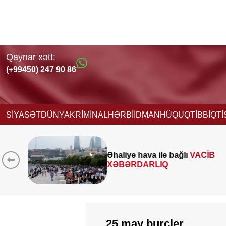
Qaynar xətt:
(+99450) 247 90 86
SİYASƏT
DÜNYA
KRİMİNAL
HƏRBİ
İDMAN
HÜQUQ
TİBB
İQT
Əhaliyə hava ilə bağlı
VACİB
r
XƏBƏRDARLIQ
25 may burcler