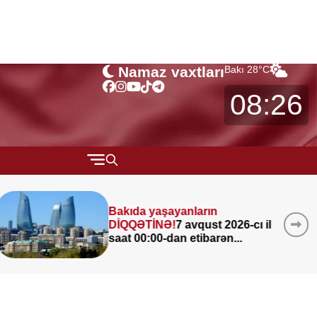
Namaz vaxtları
Bakı
28
°C
08:26
QARABAĞ
Bakıda yaşayanların
MÜSAHİBƏ
DİQQƏTİNƏ!
7 avqust 2026-cı il
MARAQLI
saat 00:00-dan etibarən...
CƏMİYYƏT
REDAKTORUN SEÇİMİ
ÖZƏL BÖLÜM