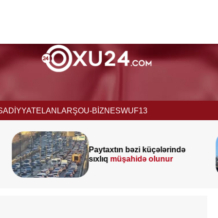
İSADİYYAT
ELANLAR
ŞOU-BİZNES
WUF13
Paytaxtın bəzi küçələrində
sıxlıq
müşahidə olunur