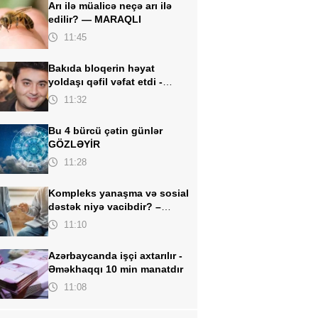
Arı ilə müalicə neçə arı ilə
edilir? —
MARAQLI
11:45
Bakıda bloqerin həyat
yoldaşı qəfil vəfat etdi -
FOTO
11:32
Bu 4 bürcü çətin günlər
GÖZLƏYİR
11:28
Kompleks yanaşma və sosial
dəstək niyə vacibdir? –
AÇIQLAMA
11:10
Azərbaycanda işçi axtarılır -
Əməkhaqqı 10 min manatdır
11:08