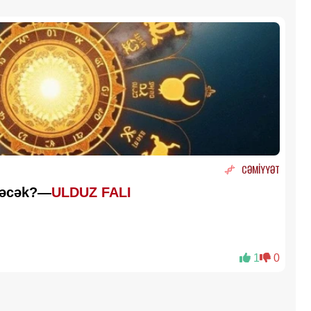
CƏMİYYƏT
əyəcək?—
ULDUZ FALI
1
0