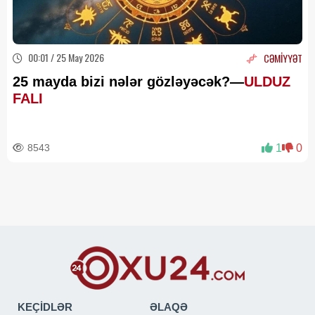
00:01 / 25 May 2026
CƏMİYYƏT
25 mayda bizi nələr gözləyəcək?—
ULDUZ
FALI
8543
1
0
KEÇİDLƏR
ƏLAQƏ