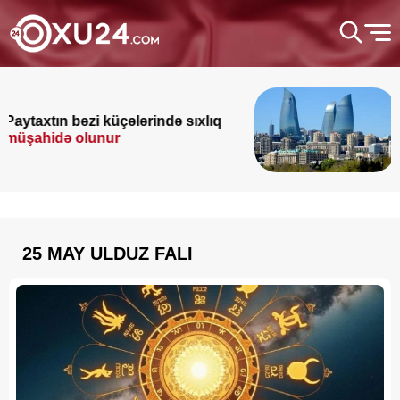
Bakıda y
n bəzi küçələrində sıxlıq
avqust 20
ə olunur
etibarən..
25 MAY ULDUZ FALI