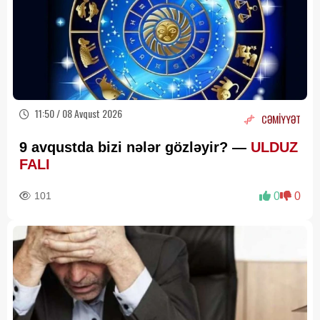
11:50 / 08 Avqust 2026
CƏMİYYƏT
9 avqustda bizi nələr gözləyir? —
ULDUZ
FALI
101
0
0