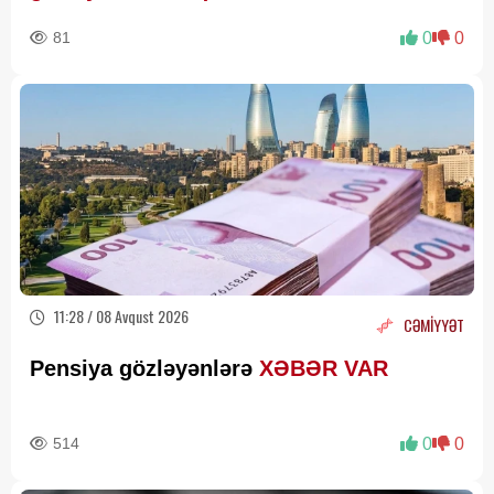
81
0
0
11:28 / 08 Avqust 2026
CƏMİYYƏT
Pensiya gözləyənlərə
XƏBƏR VAR
514
0
0