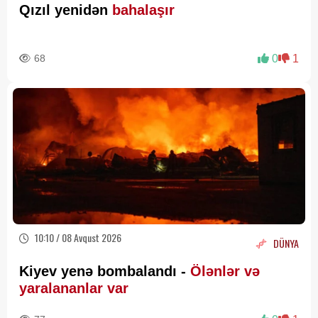
Qızıl yenidən
bahalaşır
68
0
1
10:10 / 08 Avqust 2026
DÜNYA
Kiyev yenə bombalandı -
Ölənlər və
yaralananlar var