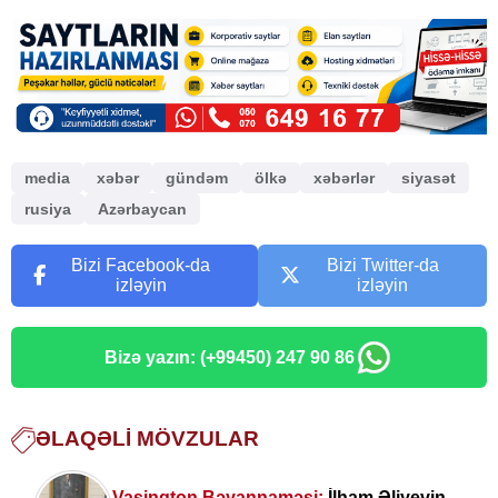
media
xəbər
gündəm
ölkə
xəbərlər
siyasət
rusiya
Azərbaycan
Bizi Facebook-da
Bizi Twitter-da
izləyin
izləyin
Bizə yazın: (+99450) 247 90 86
ƏLAQƏLI MÖVZULAR
Vaşinqton Bəyannaməsi:
İlham Əliyevin