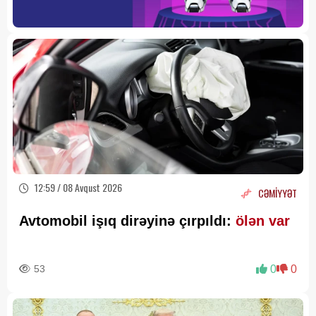
12:59 / 08 Avqust 2026
CƏMİYYƏT
Avtomobil işıq dirəyinə çırpıldı:
ölən var
53
0
0