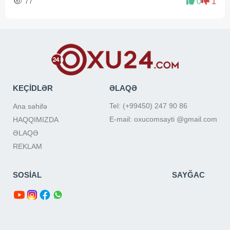
77
0
1
KEÇİDLƏR
ƏLAQƏ
Tel: (+99450) 247 90 86
Ana səhifə
E-mail: oxucomsayti @gmail.com
HAQQIMIZDA
ƏLAQƏ
REKLAM
SOSİAL
SAYĞAC