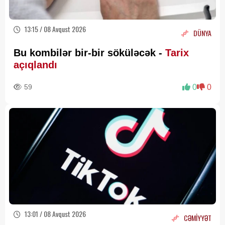
13:15 / 08 Avqust 2026
DÜNYA
Bu kombilər bir-bir söküləcək -
Tarix
açıqlandı
59
0
0
13:01 / 08 Avqust 2026
CƏMİYYƏT