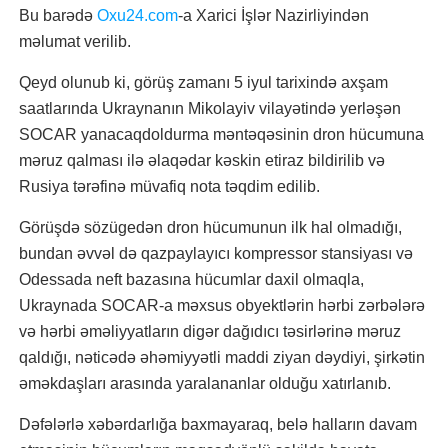
Bu barədə
Oxu24.com
-a Xarici İşlər Nazirliyindən
məlumat verilib.
Qeyd olunub ki, görüş zamanı 5 iyul tarixində axşam
saatlarında Ukraynanın Mikolayiv vilayətində yerləşən
SOCAR yanacaqdoldurma məntəqəsinin dron hücumuna
məruz qalması ilə əlaqədar kəskin etiraz bildirilib və
Rusiya tərəfinə müvafiq nota təqdim edilib.
Görüşdə sözügedən dron hücumunun ilk hal olmadığı,
bundan əvvəl də qazpaylayıcı kompressor stansiyası və
Odessada neft bazasına hücumlar daxil olmaqla,
Ukraynada SOCAR-a məxsus obyektlərin hərbi zərbələrə
və hərbi əməliyyatların digər dağıdıcı təsirlərinə məruz
qaldığı, nəticədə əhəmiyyətli maddi ziyan dəydiyi, şirkətin
əməkdaşları arasında yaralananlar olduğu xatırlanıb.
Dəfələrlə xəbərdarlığa baxmayaraq, belə halların davam