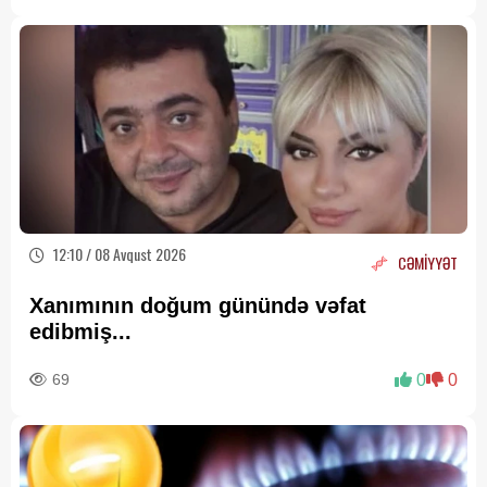
12:10 / 08 Avqust 2026
CƏMİYYƏT
Xanımının doğum günündə vəfat
edibmiş...
69
0
0