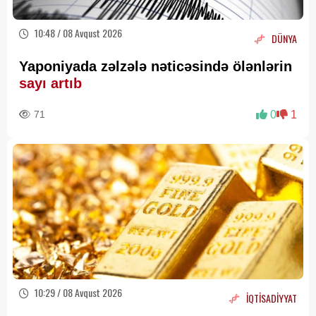
10:48 / 08 Avqust 2026
DÜNYA
Yaponiyada zəlzələ nəticəsində ölənlərin
sayı artıb
71
0
1
10:29 / 08 Avqust 2026
İQTİSADİYYAT