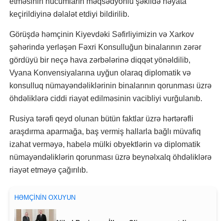
etməsinin hücumların məqsədyönlü şəkildə həyata
keçirildiyinə dəlalət etdiyi bildirilib.
Görüşdə həmçinin Kiyevdəki Səfirliyimizin və Xarkov
şəhərində yerləşən Fəxri Konsulluğun binalarının zərər
gördüyü bir neçə hava zərbələrinə diqqət yönəldilib,
Vyana Konvensiyalarına uyğun olaraq diplomatik və
konsulluq nümayəndəliklərinin binalarının qorunması üzrə
öhdəliklərə ciddi riayət edilməsinin vacibliyi vurğulanıb.
Rusiya tərəfi qeyd olunan bütün faktlar üzrə hərtərəfli
araşdırma aparmağa, baş vermiş hallarla bağlı müvafiq
izahat verməyə, habelə mülki obyektlərin və diplomatik
nümayəndəliklərin qorunması üzrə beynəlxalq öhdəliklərə
riayət etməyə çağırılıb.
HƏMÇININ OXUYUN