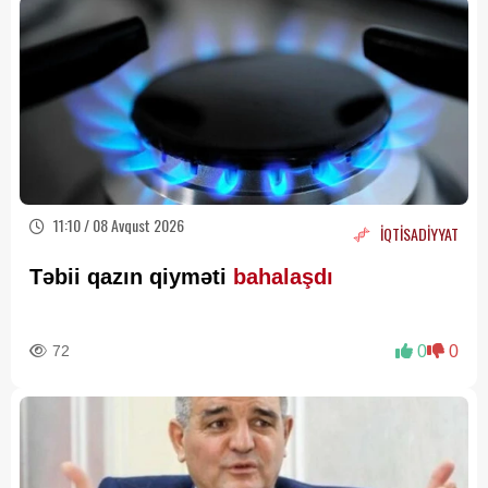
11:10 / 08 Avqust 2026
İQTİSADİYYAT
Təbii qazın qiyməti
bahalaşdı
72
0
0