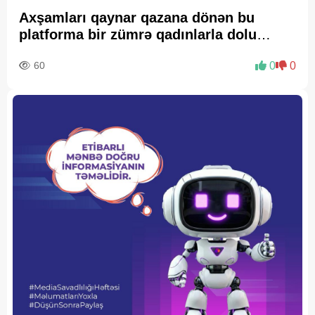
Axşamları qaynar qazana dönən bu
platforma bir zümrə qadınlarla dolu
olur...
60
0
0