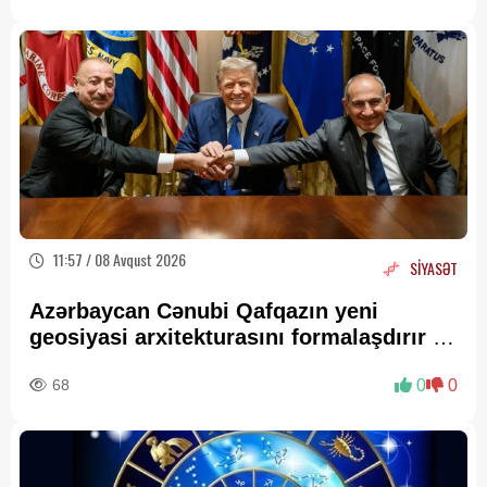
11:57 / 08 Avqust 2026
SİYASƏT
Azərbaycan Cənubi Qafqazın yeni
geosiyasi arxitekturasını formalaşdırır –
RƏY
68
0
0