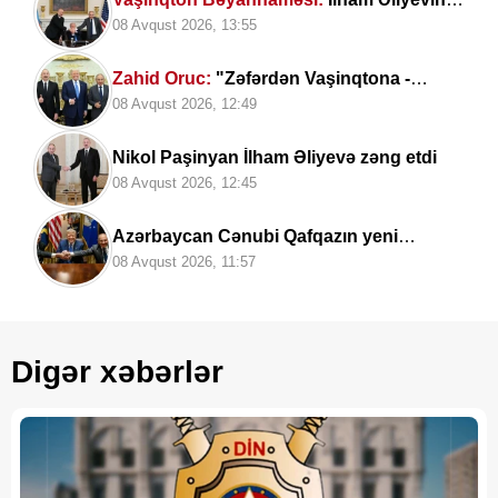
müəllifi olduğu sülh gündəliyinin
08 Avqust 2026, 13:55
beynəlxalq miqyasda təsdiqi
Zahid Oruc:
"Zəfərdən Vaşinqtona -
Qafqazın yeni geosiyasi xəritəsi cızılır”..
08 Avqust 2026, 12:49
Nikol Paşinyan İlham Əliyevə zəng etdi
08 Avqust 2026, 12:45
Azərbaycan Cənubi Qafqazın yeni
geosiyasi arxitekturasını formalaşdırır –
08 Avqust 2026, 11:57
RƏY
Digər xəbərlər