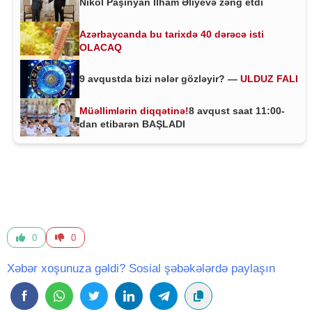
Nikol Paşinyan İlham Əliyevə zəng etdi
Azərbaycanda bu tarixdə 40 dərəcə isti
OLACAQ
9 avqustda bizi nələr gözləyir? —
ULDUZ FALI
Müəllimlərin diqqətinə!
8 avqust saat 11:00-
dan etibarən BAŞLADI
0
0
Xəbər xoşunuza gəldi? Sosial şəbəkələrdə paylaşın