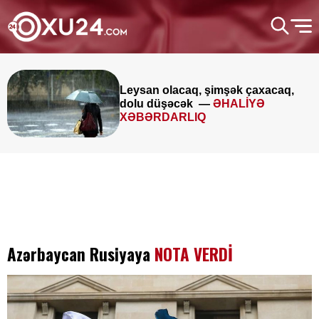
Leysan olacaq, şimşək çaxacaq,
dolu düşəcək —
ƏHALİYƏ
XƏBƏRDARLIQ
Azərbaycan Rusiyaya
NOTA VERDİ