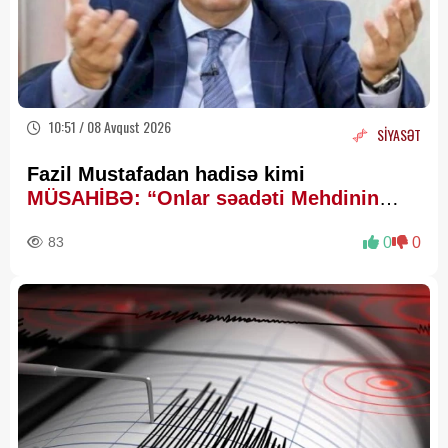
10:51 / 08 Avqust 2026
SİYASƏT
Fazil Mustafadan hadisə kimi
MÜSAHİBƏ: “Onlar səadəti Mehdinin
zühurunda axtarır”
83
0
0