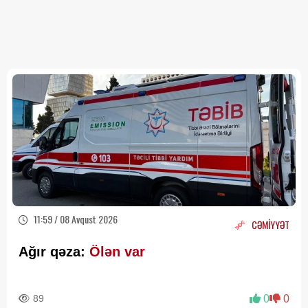
11:59 / 08 Avqust 2026
CƏMİYYƏT
Ağır qəza:
Ölən var
89
0
0