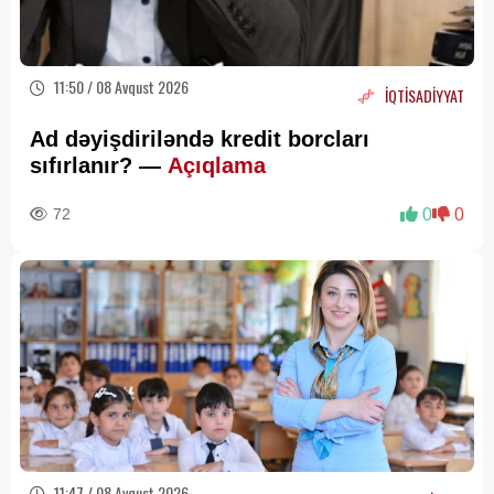
11:50 / 08 Avqust 2026
İQTİSADİYYAT
Ad dəyişdiriləndə kredit borcları
sıfırlanır? —
Açıqlama
72
0
0
11:47 / 08 Avqust 2026