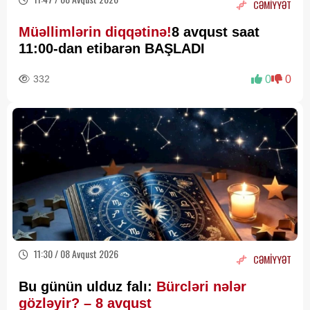
CƏMİYYƏT
Müəllimlərin diqqətinə!
8 avqust saat
11:00-dan etibarən BAŞLADI
332
0
0
11:30 / 08 Avqust 2026
CƏMİYYƏT
Bu günün ulduz falı:
Bürcləri nələr
gözləyir? – 8 avqust