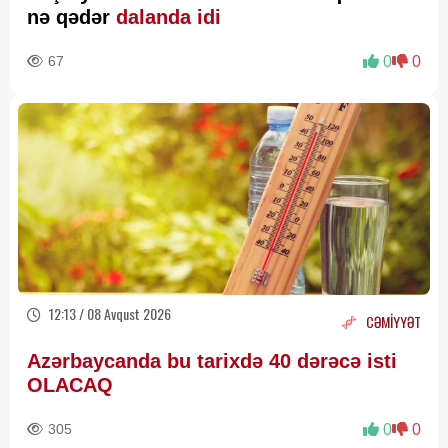
nə qədər
dalanda idi
67
0
0
12:13 / 08 Avqust 2026
CƏMİYYƏT
Azərbaycanda bu tarixdə 40 dərəcə isti
OLACAQ
305
0
0