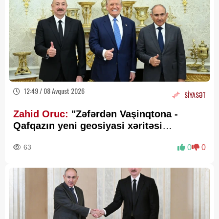
12:49 / 08 Avqust 2026
SİYASƏT
Zahid Oruc:
"Zəfərdən Vaşinqtona -
Qafqazın yeni geosiyasi xəritəsi
cızılır”..
63
0
0