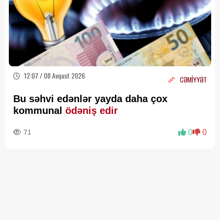
12:07 / 08 Avqust 2026
CƏMİYYƏT
Bu səhvi edənlər yayda daha çox
kommunal
ödəniş edir
71
0
0