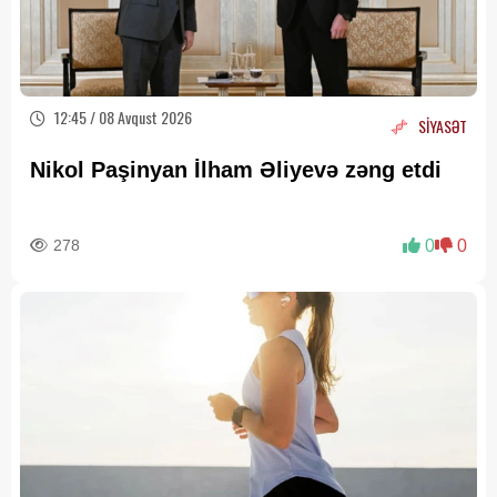
12:45 / 08 Avqust 2026
SİYASƏT
Nikol Paşinyan İlham Əliyevə zəng etdi
278
0
0