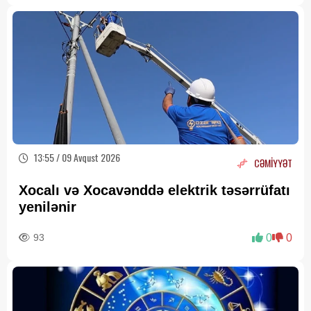
13:55 / 09 Avqust 2026
CƏMİYYƏT
Xocalı və Xocavənddə elektrik təsərrüfatı
yenilənir
93
0
0