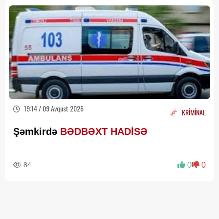
19:14 / 09 Avqust 2026
KRİMİNAL
Şəmkirdə
BƏDBƏXT HADİSƏ
84
0
0