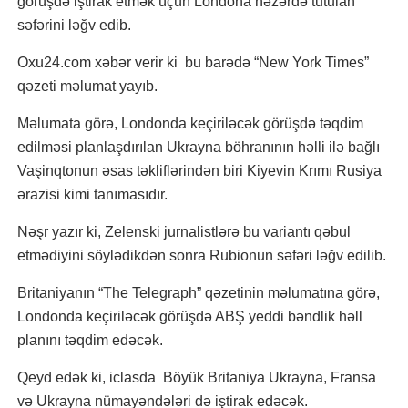
görüşdə iştirak etmək üçün Londona nəzərdə tutulan
səfərini ləğv edib.
Oxu24.com xəbər verir ki bu barədə “New York Times”
qəzeti məlumat yayıb.
Məlumata görə, Londonda keçiriləcək görüşdə təqdim
edilməsi planlaşdırılan Ukrayna böhranının həlli ilə bağlı
Vaşinqtonun əsas təkliflərindən biri Kiyevin Krımı Rusiya
ərazisi kimi tanımasıdır.
Nəşr yazır ki, Zelenski jurnalistlərə bu variantı qəbul
etmədiyini söylədikdən sonra Rubionun səfəri ləğv edilib.
Britaniyanın “The Telegraph” qəzetinin məlumatına görə,
Londonda keçiriləcək görüşdə ABŞ yeddi bəndlik həll
planını təqdim edəcək.
Qeyd edək ki, iclasda Böyük Britaniya Ukrayna, Fransa
və Ukrayna nümayəndələri də iştirak edəcək.