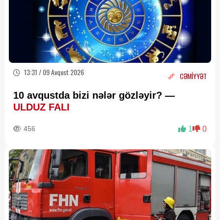
13:31 / 09 Avqust 2026
CƏMİYYƏT
10 avqustda bizi nələr gözləyir? —
ULDUZ FALI
456
1
0