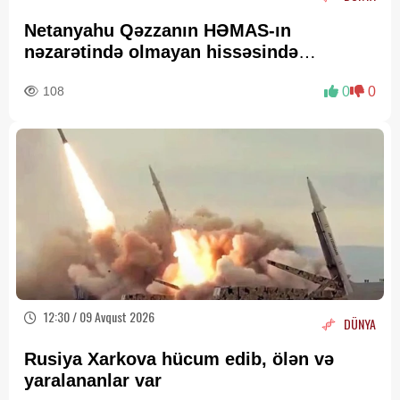
Netanyahu Qəzzanın HƏMAS-ın
nəzarətində olmayan hissəsində
yenidənqurma işlərini təsdiqləyib
108
0
0
12:30 / 09 Avqust 2026
DÜNYA
Rusiya Xarkova hücum edib, ölən və
yaralananlar var