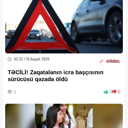
02:32 / 10 Avqust 2026
KRİMİNAL
TƏCİLİ! Zaqatalanın icra başçısının
sürücüsü qəzada öldü
1
0
0