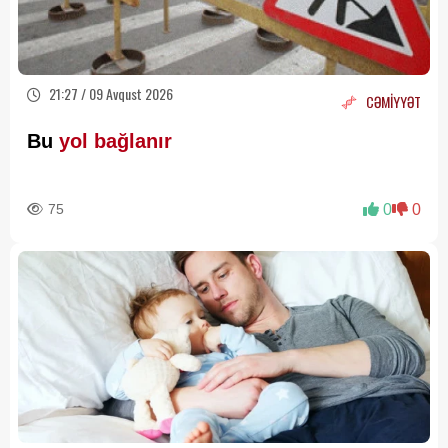
21:27 / 09 Avqust 2026
CƏMİYYƏT
Bu
yol bağlanır
75
0
0