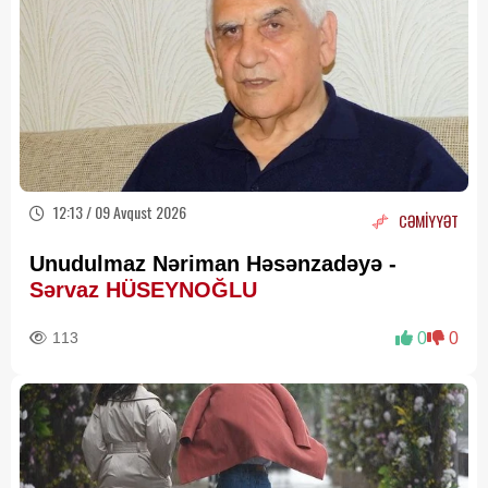
12:13 / 09 Avqust 2026
CƏMİYYƏT
Unudulmaz Nəriman Həsənzadəyə -
Sərvaz HÜSEYNOĞLU
113
0
0