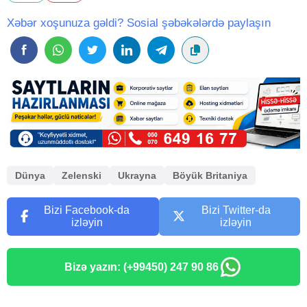
Xəbər xoşunuza gəldi? Sosial şəbəkələrdə paylaşın
Dünya
Zelenski
Ukrayna
Böyük Britaniya
Bizi Facebook-da
Bizi Twitter-da
izləyin
izləyin
Bizə yazın: (+99450) 247 90 86