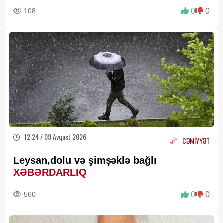
108
0
0
12:24 / 09 Avqust 2026
CƏMİYYƏT
Leysan,dolu və şimşəklə bağlı
XƏBƏRDARLIQ
560
0
0