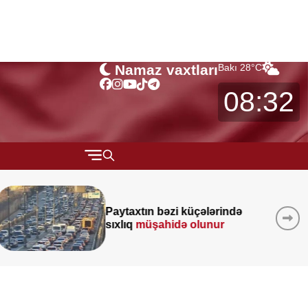
Namaz vaxtları
Bakı
28
°C
08:32
QARABAĞ
Bakıda yaşayanların
MÜSAHİBƏ
DİQQƏTİNƏ!
7 avqust 2026-cı il
MARAQLI
saat 00:00-dan etibarən...
CƏMİYYƏT
REDAKTORUN SEÇİMİ
ÖZƏL BÖLÜM