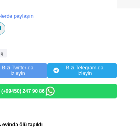
lərdə paylaşın
uq
Bizi Twitter-da
Bizi Telegram-da
izləyin
izləyin
: (+99450) 247 90 86
s evində ölü tapıldı