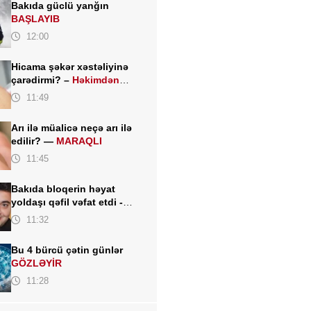
Bakıda güclü yanğın
BAŞLAYIB
12:00
Hicama şəkər xəstəliyinə
çarədirmi? –
Həkimdən
DİQQƏT ÇƏKƏN AÇIQLAMA
11:49
Arı ilə müalicə neçə arı ilə
edilir? —
MARAQLI
11:45
Bakıda bloqerin həyat
yoldaşı qəfil vəfat etdi -
FOTO
11:32
Bu 4 bürcü çətin günlər
GÖZLƏYİR
11:28