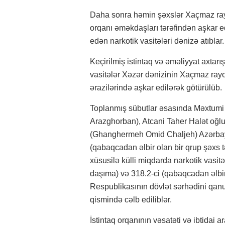
Daha sonra həmin şəxslər Xaçmaz ray
orqanı əməkdaşları tərəfindən aşkar ed
edən narkotik vasitələri dənizə atıblar.
Keçirilmiş istintaq və əməliyyat axtarı
vasitələr Xəzər dənizinin Xaçmaz rayo
ərazilərində aşkar edilərək götürülüb.
Toplanmış sübutlar əsasında Məxtum
Arazghorban), Atcani Taher Halət oğl
(Ghanghermeh Omid Chaljeh) Azərbay
(qabaqcadan əlbir olan bir qrup şəxs 
xüsusilə külli miqdarda narkotik vasi
daşıma) və 318.2-ci (qabaqcadan əlbir
Respublikasının dövlət sərhədini qanu
qismində cəlb ediliblər.
İstintaq orqanının vəsatəti və ibtidai