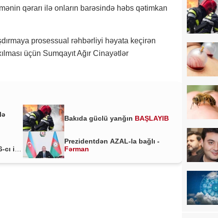
ənin qərarı ilə onların barəsində həbs qətimkan
raşdırmaya prosessual rəhbərliyi həyata keçirən
axılması üçün Sumqayıt Ağır Cinayətlər
lə
Bakıda güclü yanğın
BAŞLAYIB
Prezidentdən AZAL-la bağlı -
-cı il
Fərman