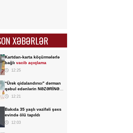
SON XƏBƏRLƏR
Kartdan-karta köçürmələrlə
bağlı
vacib açıqlama
12:25
“Ürək qidalandırıcı" dərman
qəbul edənlərin NƏZƏRİNƏ -
Kardioloqdan VACİB
12:21
XƏBƏRDARLIQ
Bakıda 35 yaşlı vəzifəli şəxs
evində ölü tapıldı
12:03