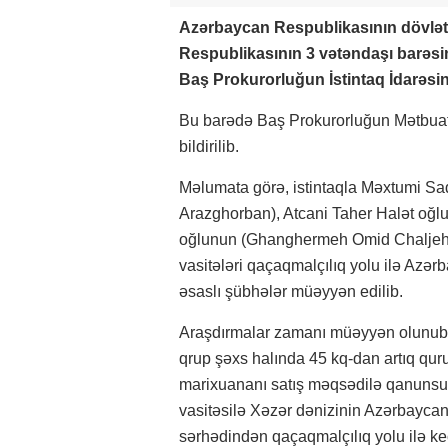
Azərbaycan Respublikasının dövlət
Respublikasının 3 vətəndaşı barəsind
Baş Prokurorluğun İstintaq İdarəsi
Bu barədə Baş Prokurorluğun Mətbua
bildirilib.
Məlumata görə, istintaqla Məxtumi S
Arazghorban), Atcani Taher Halət oğl
oğlunun (Ghanghermeh Omid Chaljeh) s
vasitələri qaçaqmalçılıq yolu ilə Azə
əsaslı şübhələr müəyyən edilib.
Araşdırmalar zamanı müəyyən olunub k
qrup şəxs halında 45 kq-dan artıq qu
marixuananı satış məqsədilə qanunsuz 
vasitəsilə Xəzər dənizinin Azərbayca
sərhədindən qaçaqmalçılıq yolu ilə keç