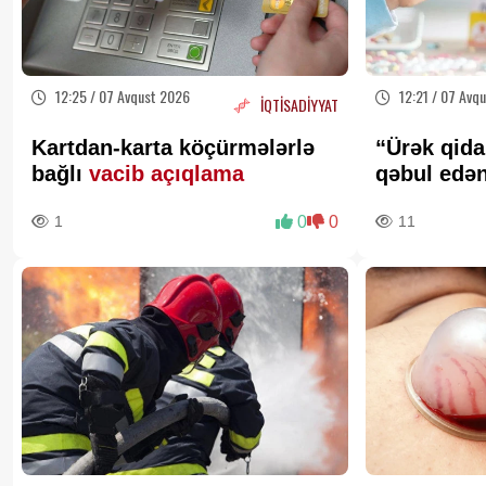
12:25 / 07 Avqust 2026
12:21 / 07 Avq
İQTİSADİYYAT
Kartdan-karta köçürmələrlə
“Ürək qida
bağlı
vacib açıqlama
qəbul edə
Kardioloq
1
0
0
11
XƏBƏRDA