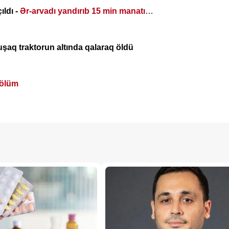
ıldı -
Ər-arvadı yandırıb 15 min manatı
uşaq traktorun altında qalaraq öldü
ölüm