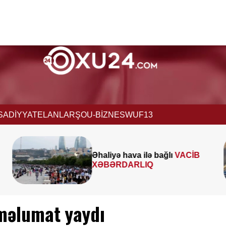
İSADİYYAT
ELANLAR
ŞOU-BİZNES
WUF13
İB
Paytaxtın bəzi küçələrində
sıxlıq
müşahidə olunur
məlumat yaydı