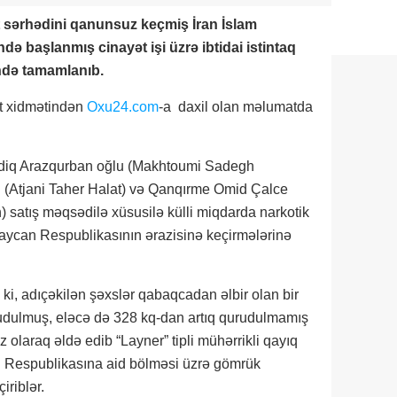
 sərhədini qanunsuz keçmiş İran İslam
ə başlanmış cinayət işi üzrə ibtidai istintaq
ndə tamamlanıb.
t xidmətindən
Oxu24.com
-a daxil olan məlumatda
adiq Arazqurban oğlu (Makhtoumi Sadegh
u (Atjani Taher Halat) və Qanqırme Omid Çalce
atış məqsədilə xüsusilə külli miqdarda narkotik
rbaycan Respublikasının ərazisinə keçirmələrinə
i, adıçəkilən şəxslər qabaqcadan əlbir olan bir
rudulmuş, eləcə də 328 kq-dan artıq qurudulmamış
olaraq əldə edib “Layner” tipli mühərrikli qayıq
n Respublikasına aid bölməsi üzrə gömrük
iriblər.