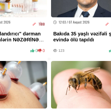
ust 2026
12:03 / 07 Avqust 2026
TİBB
landırıcı" dərman
Bakıda 35 yaşlı vəzifəli 
nlərin NƏZƏRİNƏ -
evində ölü tapıldı
dan VACİB
0
0
123
RLIQ