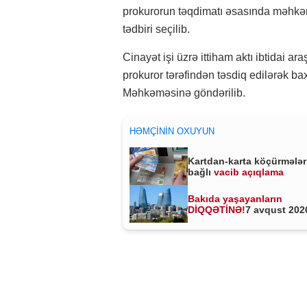
prokurorun təqdimatı əsasında məhkəm
tədbiri seçilib.
Cinayət işi üzrə ittiham aktı ibtidai a
prokuror tərəfindən təsdiq edilərək b
Məhkəməsinə göndərilib.
HƏMÇININ OXUYUN
Kartdan-karta köçürmələr
bağlı
vacib açıqlama
Bakıda yaşayanların
DİQQƏTİNƏ!
7 avqust 2026
saat 00:00-dan etibarən...