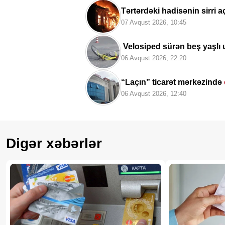
Tərtərdəki hadisənin sirri aç
oğurlayıbmış
07 Avqust 2026, 10:45
Velosiped sürən beş yaşlı 
06 Avqust 2026, 22:20
“Laçın” ticarət mərkəzində
06 Avqust 2026, 12:40
Digər xəbərlər