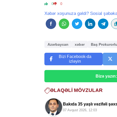
0
0
Xəbər xoşunuza gəldi? Sosial şəbəkə
Azərbaycan
xəbər
Baş Prokurorl
Bizi Facebook-da
izləyin
Bizə yazın
ƏLAQƏLI MÖVZULAR
Bakıda 35 yaşlı vəzifəli şəx
07 Avqust 2026, 12:03