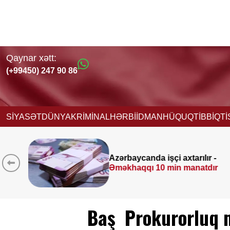
Qaynar xətt:
(+99450) 247 90 86
SİYASƏT
DÜNYA
KRİMİNAL
HƏRBİ
İDMAN
HÜQUQ
TİBB
İQT
ılır -
Əhaliyə hava ilə bağlı
VAC
natdır
XƏBƏRDARLIQ
Baş Prokurorluq 