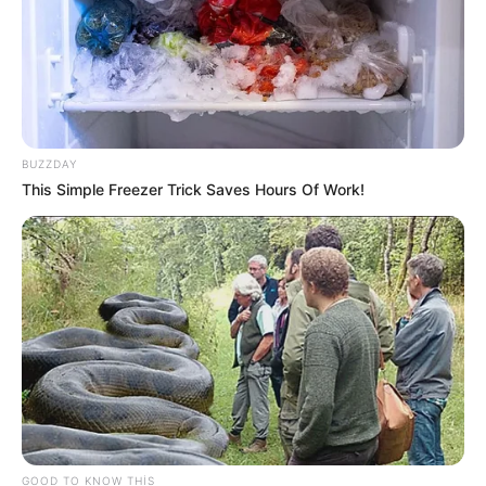
93
0
0
BUZZDAY
This Simple Freezer Trick Saves Hours Of Work!
14:27 / 06 Avqust 2026
SİYASƏT
Prezidentdən AZAL-la bağlı
FƏRMAN
114
0
0
GOOD TO KNOW THIS