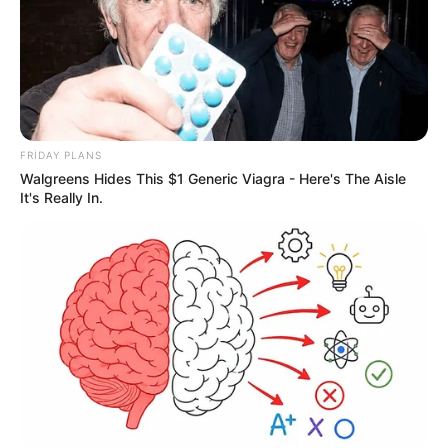
FRIDAY PLANS
Walgreens Hides This $1 Generic Viagra - Here's The Aisle
It's Really In.
15:30 / 06 Avqust 2026
CƏMİYYƏT
Azərbaycanda əhalinin yarısı artıq
çəkidən
əziyyət çəkir
73
0
0