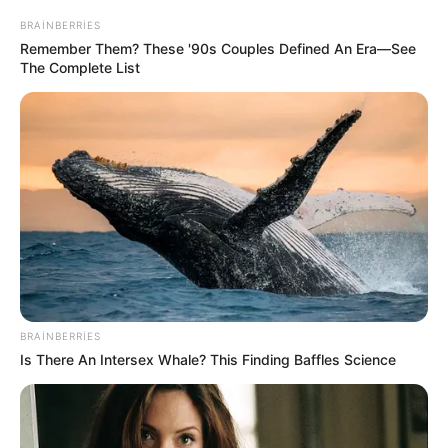
BRAINBERRIES
HƏMÇININ OXUYUN
Remember Them? These '90s Couples Defined An Era—See
The Complete List
Əmək pensiyalarında və bu müavinətlərdə
ARTIM OLACAQ -
Deputat AÇIQLADI
İcra başçısı üç qurumu birləşdirdi, yeni rəis
təyin etdi -
FOTO
Qaydalar TƏSDİQLƏNDİ:
1 sentyabr 2026-cı il
tarixindən qüvvəyə minəcək
"Qaçqınkom" aylıq müavinətlə bağlı
RƏSMİ
AÇIQLAMA YAYDI
BRAINBERRIES
Is There An Intersex Whale? This Finding Baffles Science
0
0