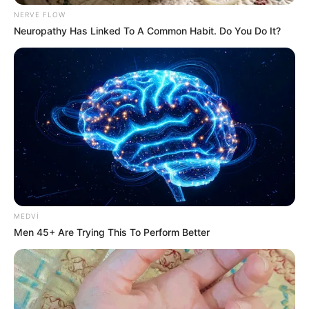
NERVE FLOW
Neuropathy Has Linked To A Common Habit. Do You Do It?
16:15 / 06 Avqust 2026
CƏMİYYƏT
Prezidentin təltif etdiyi Bəxtiyar
Aslanbəyli kimdir? -
DOSYE
82
0
0
MEDVI
Men 45+ Are Trying This To Perform Better