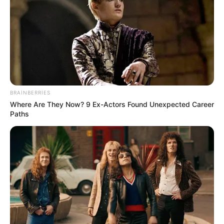
BRAINBERRIES
Where Are They Now? 9 Ex-Actors Found Unexpected Career
Paths
17:35 / 06 Avqust 2026
CƏMİYYƏT
Başqalarının sənədləri ilə sərhədi
keçmək
istədilər
41
0
0