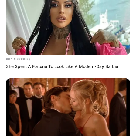
Əmək pensiyalarında və bu
müavinətlərdə ARTIM OLACAQ -
Deputat
AÇIQLADI
107
0
0
BRAINBERRIES
She Spent A Fortune To Look Like A Modern-Day Barbie
18:45 / 06 Avqust 2026
CƏMİYYƏT
İcra başçısı üç qurumu birləşdirdi, yeni
rəis təyin etdi -
FOTO