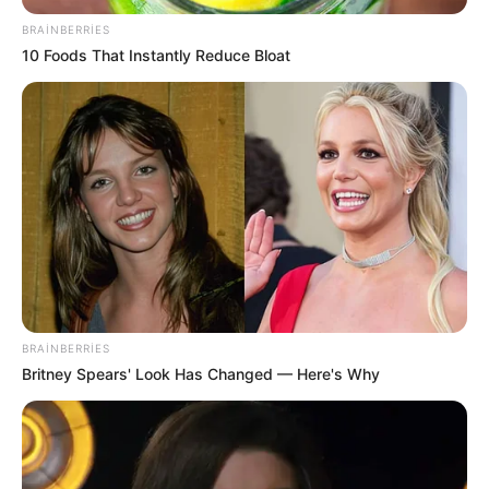
CƏMİYYƏT
BRAINBERRIES
Kiberhücumçular brauzer yeniləməsi adı
10 Foods That Instantly Reduce Bloat
ilə
virus yayırlar
80
0
0
BRAINBERRIES
Britney Spears' Look Has Changed — Here's Why