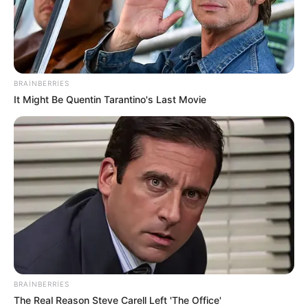
BRAINBERRIES
It Might Be Quentin Tarantino's Last Movie
İQTİSADİYYAT
495
13.05.2026, 17:18
“2024 – 2026-cı illərdə maliyyə sektorunun inkişaf
Strategiyası”ndan irəli gələrək bank sektorunda maliyyə
BRAINBERRIES
dayanıqlılığının gücləndirilməsi və beynəlxalq tənzimləmə
The Real Reason Steve Carell Left 'The Office'