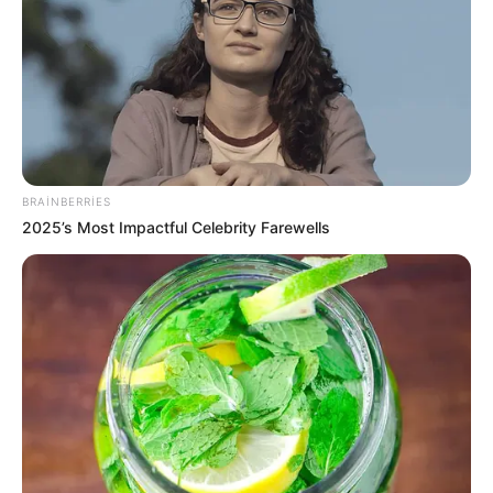
16:55 / 06 Avqust 2026
CƏMİYYƏT
Dövlət dəstəyi almaq istəyən özəl
bağçalar üçün
şərt açıqlandı
BRAINBERRIES
71
0
0
2025’s Most Impactful Celebrity Farewells
16:40 / 06 Avqust 2026