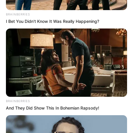
BRAINBERRIES
I Bet You Didn't Know It Was Really Happening?
17:15 / 06 Avqust 2026
CƏMİYYƏT
Bakı-Qazax yolunda qəza -
Yaralılar var -
VİDEO
76
0
0
BRAINBERRIES
And They Did Show This In Bohemian Rapsody!