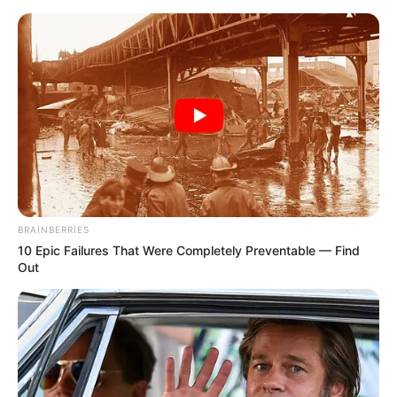
Yeni təyin olunan müavin KİMDİR?
—
FOTO
BRAINBERRIES
10 Epic Failures That Were Completely Preventable — Find
Out
Mərkəzi Bank yeni qərar qəbul edib