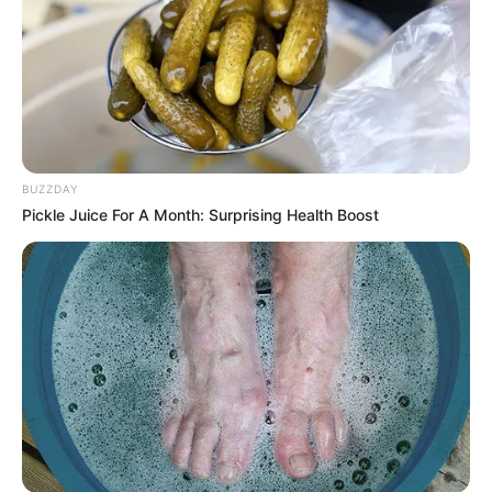
14:59 / 06 Avqust 2026
HÜQUQ
İşçini ərizə yazmağa məcbur etmək
olarmı? –
Hüquqşünas açıqladı
99
0
0
BUZZDAY
Pickle Juice For A Month: Surprising Health Boost
14:58 / 06 Avqust 2026
CƏMİYYƏT