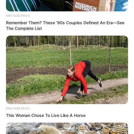
BRAINBERRIES
Remember Them? These '90s Couples Defined An Era—See
The Complete List
18:40 / 06 Avqust 2026
SİYASƏT
Zaur TikTok-dadır, Rəşad Məcid isə
tarixdə -
Turan Etibaroğlu yazır…
44
0
0
BRAINBERRIES
This Woman Chose To Live Like A Horse