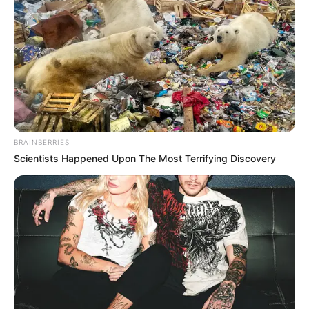
18:34 / 06 Avqust 2026
CƏMİYYƏT
Əslində, Rəşad müəllim bir el məsəlində
deyildiyi kimi:
"Quşu gözündən
vurmuşdu"
44
0
0
BRAINBERRIES
Scientists Happened Upon The Most Terrifying Discovery
18:09 / 06 Avqust 2026
CƏMİYYƏT
Azərbaycandakı ali təhsilli insanların