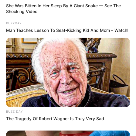
She Was Bitten In Her Sleep By A Giant Snake — See The
Shocking Video
BUZZDAY
Man Teaches Lesson To Seat-Kicking Kid And Mom – Watch!
14:17 / 06 Avqust 2026
CƏMİYYƏT
AAYDA Suraxanı sakinlərinin
MÜRACİƏTİNİ EŞİTMİR -
Uşaqlarımız
yenə palçıq içində məktəbə gedəcək?
101
0
0
BUZZ DAY
The Tragedy Of Robert Wagner Is Truly Very Sad