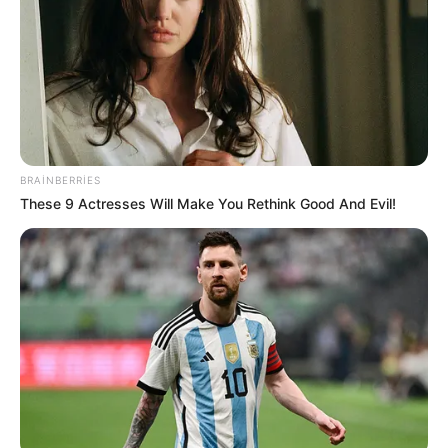
Xəbər xoşunuza gəldi? Sosial şəbəkələrdə paylaşın
BRAINBERRIES
These 9 Actresses Will Make You Rethink Good And Evil!
Mərkəzi Bank
qərar
Bizi Facebook-da
Bizi Twitter-da
izləyin
izləyin
Bizə yazın: (+99450) 247 90 86