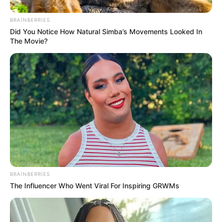
BRAINBERRIES
Did You Notice How Natural Simba’s Movements Looked In
The Movie?
Digər xəbərlər
BRAINBERRIES
The Influencer Who Went Viral For Inspiring GRWMs
18:47 / 06 Avqust 2026
CƏMİYYƏT