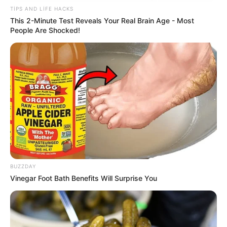
TIPS AND LIFE HACKS
This 2-Minute Test Reveals Your Real Brain Age - Most
People Are Shocked!
15:15 / 06 Avqust 2026
HÜQUQ
Attestasiyadan keçməmək işdən
çıxarılmaq demək deyil –
Vacib hüquqi
məqamlar
89
0
0
BUZZDAY
Vinegar Foot Bath Benefits Will Surprise You