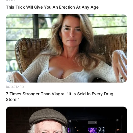
MEDVI
açıqladı
This Trick Will Give You An Erection At Any Age
96
0
0
15:45 / 06 Avqust 2026
BOOSTARO
TİBB
7 Times Stronger Than Viagra! "It Is Sold In Every Drug
Store!"
Boğazı ağaran uşağa bunu etməyin! –
Həkimdən vacib xəbərdarlıq
106
0
0