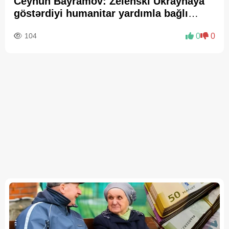
Ceyhun Bayramov: Zelenski Ukraynaya
göstərdiyi humanitar yardımla bağlı
Prezident İlham Əliyevə təşəkkür edib
104
0
0