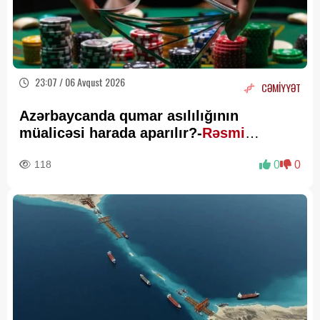
23:07 / 06 Avqust 2026
CƏMİYYƏT
Azərbaycanda qumar asılılığının
müalicəsi harada aparılır?-
Rəsmi
Açıqlama
118
0
0