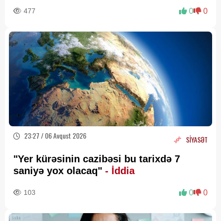
477
0
0
23:27 / 06 Avqust 2026
SİYASƏT
"Yer kürəsinin cazibəsi bu tarixdə 7
saniyə yox olacaq"
- İddia
103
0
0