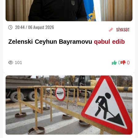
20:44 / 06 Avqust 2026
SİYASƏT
Zelenski Ceyhun Bayramovu
qəbul edib
101
0
0