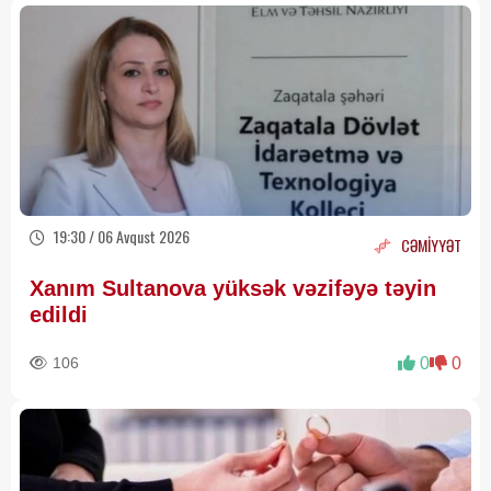
19:30 / 06 Avqust 2026
CƏMİYYƏT
Xanım Sultanova yüksək vəzifəyə təyin
edildi
106
0
0