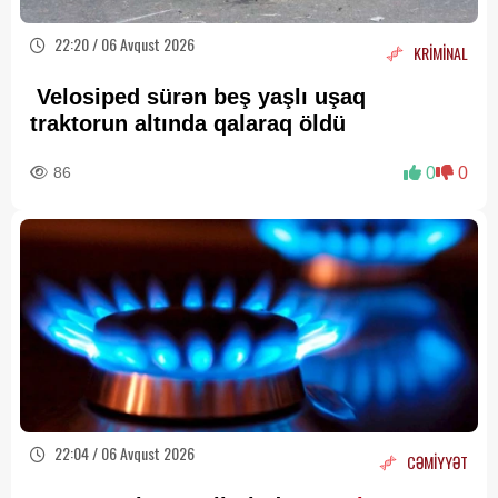
22:20 / 06 Avqust 2026
KRİMİNAL
Velosiped sürən beş yaşlı uşaq
traktorun altında qalaraq öldü
86
0
0
22:04 / 06 Avqust 2026
CƏMİYYƏT