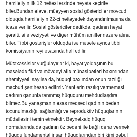
hamiləliyin ilk 12 həftəsi ərzində həyata keçirilə
bilər.Bundan əlavə, müəyyən sosial göstəricilər mövcud
olduqda hamiləliyin 22-ci həftəyədək dayandırılmasına da
icazə verilir. Sosial göstəricilər dedikdə, qadının həyat
şəraiti, ailə vəziyyəti və digər mühüm amillər nəzərə alına
bilər. Tibbi göstərişlər olduqda isə məsələ ayrıca tibbi
komissiyanın rəyi əsasında həll edilir.
Mütəxəssislər vurğulayırlar ki, həyat yoldaşının bu
məsələdə fikri və mövqeyi ailə münasibətləri baxımından
əhəmiyyətli sayılsa da, hüquqi baxımdan onun razılığı
məcburi şərt hesab edilmir. Yəni ərin razılıq verməməsi
qadının qanunla tanınmış hüququnu məhdudlaşdıra
bilməz.Bu yanaşmanın əsas məqsədi qadının bədən
toxunulmazlığı, sağlamlığı və reproduktiv hüquqlarının
müdafiəsini təmin etməkdir. Beynəlxalq hüquq
normalarında da qadının öz bədəni ilə bağlı qərar vermək
hüququ fundamental insan hüquqlarından biri kimi qəbul