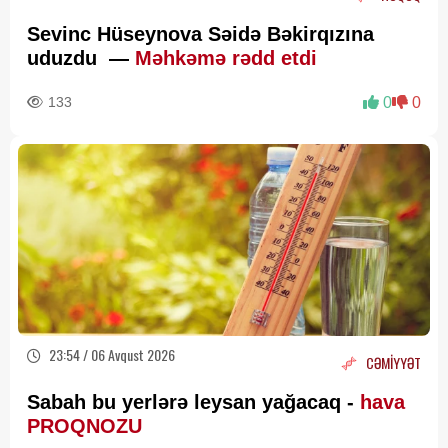
Sevinc Hüseynova Səidə Bəkirqızına
uduzdu —
Məhkəmə rədd etdi
133
0
0
23:54 / 06 Avqust 2026
CƏMİYYƏT
Sabah bu yerlərə leysan yağacaq -
hava
PROQNOZU