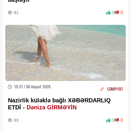
81
0
0
19:37 / 06 Avqust 2026
CƏMİYYƏT
Nazirlik küləklə bağlı XƏBƏRDARLIQ
ETDİ -
Dənizə GİRMƏYİN
93
0
0