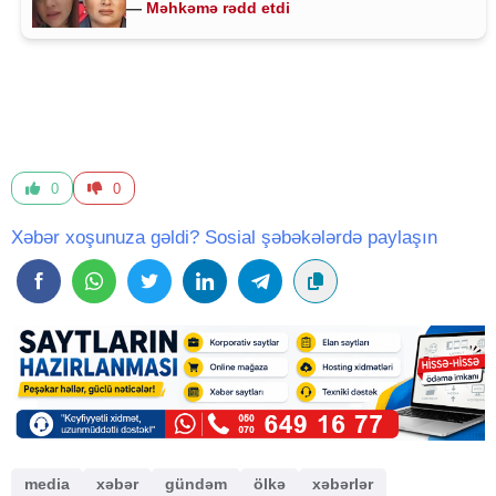
—
Məhkəmə rədd etdi
0
0
Xəbər xoşunuza gəldi? Sosial şəbəkələrdə paylaşın
media
xəbər
gündəm
ölkə
xəbərlər