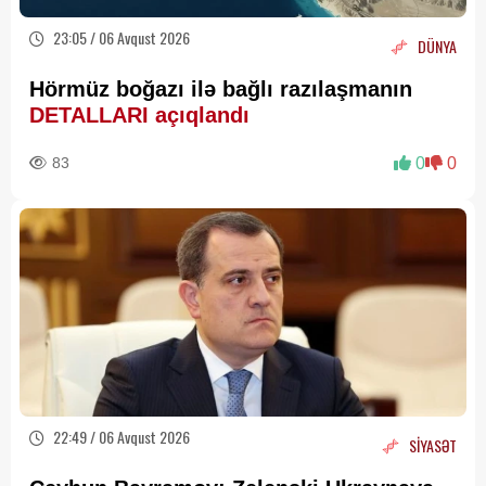
23:05 / 06 Avqust 2026
DÜNYA
Hörmüz boğazı ilə bağlı razılaşmanın
DETALLARI açıqlandı
83
0
0
22:49 / 06 Avqust 2026
SİYASƏT