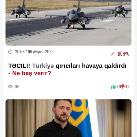
20:59 / 06 Avqust 2026
DÜNYA
TƏCİLİ!
Türkiyə
qırıcıları havaya qaldırdı
- Nə baş verir?
99
0
0