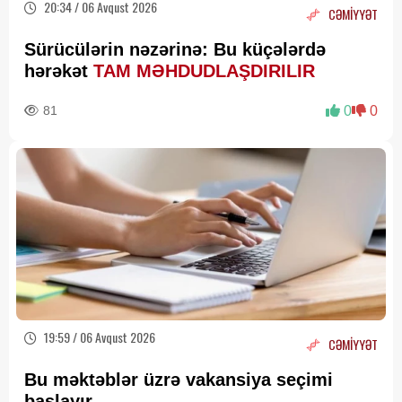
20:34 / 06 Avqust 2026
CƏMİYYƏT
Sürücülərin nəzərinə: Bu küçələrdə
hərəkət
TAM MƏHDUDLAŞDIRILIR
81
0
0
19:59 / 06 Avqust 2026
CƏMİYYƏT
Bu məktəblər üzrə vakansiya seçimi
başlayır