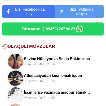
Bizi Facebook-da
Bizi Twitter-da
izləyin
izləyin
Bizə yazın: (+99450) 247 90 86
ƏLAQƏLI MÖVZULAR
Sevinc Hüseynova Səidə Bəkirqızına
uduzdu —
Məhkəmə rədd etdi
06 Avqust 2026, 23:56
Attestasiyadan keçməmək işdən
çıxarılmaq demək deyil –
Vacib hüquqi
06 Avqust 2026, 15:15
məqamlar
İşçini ərizə yazmağa məcbur etmək
olarmı? –
Hüquqşünas açıqladı
06 Avqust 2026, 14:59