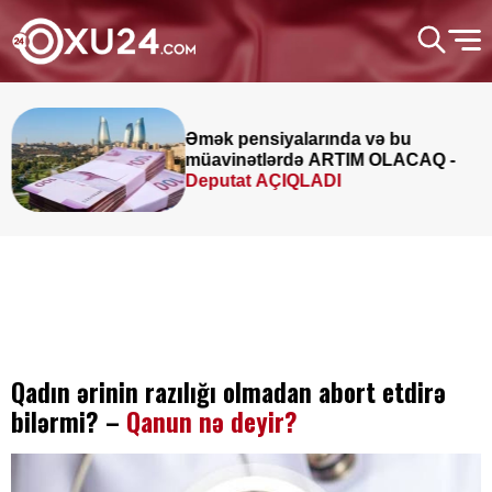
Əmək pensiyalarında və bu
müavinətlərdə ARTIM OLACAQ -
Deputat AÇIQLADI
Qadın ərinin razılığı olmadan abort etdirə
bilərmi? –
Qanun nə deyir?