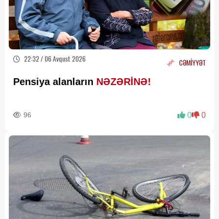
22:32 / 06 Avqust 2026
CƏMİYYƏT
Pensiya alanların
NƏZƏRİNƏ!
96
0
0