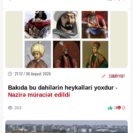
21:12 / 06 Avqust 2026
CƏMİYYƏT
Bakıda bu dahilərin heykəlləri yoxdur
-
Nazirə müraciət edildi
263
0
0