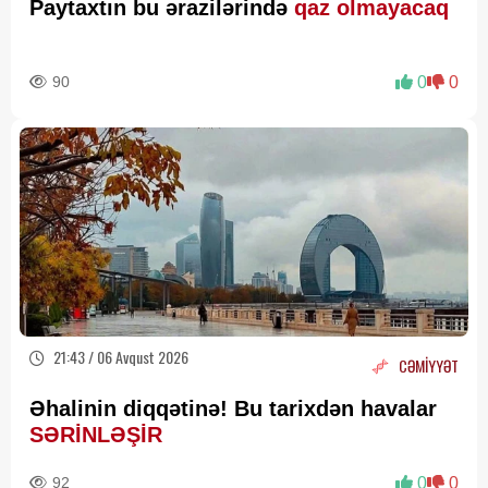
Paytaxtın bu ərazilərində
qaz olmayacaq
90
0
0
21:43 / 06 Avqust 2026
CƏMİYYƏT
Əhalinin diqqətinə! Bu tarixdən havalar
SƏRİNLƏŞİR
92
0
0