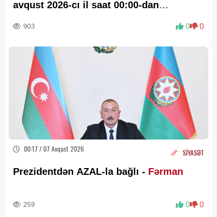
avqust 2026-cı il saat 00:00-dan
etibarən...
903
0
0
00:17 / 07 Avqust 2026
SİYASƏT
Prezidentdən AZAL-la bağlı -
Fərman
259
0
0