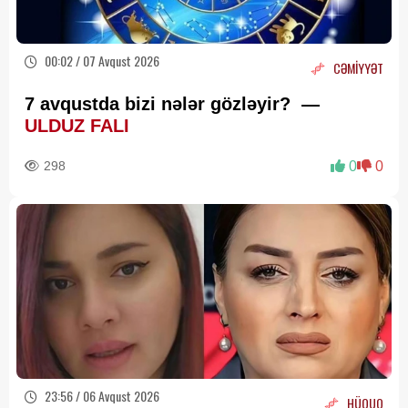
00:02 / 07 Avqust 2026
CƏMİYYƏT
7 avqustda bizi nələr gözləyir? —
ULDUZ FALI
298
0
0
23:56 / 06 Avqust 2026
HÜQUQ