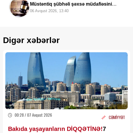
Müstəntiq şübhəli şəxsə müdafiəsini
hazırlamaq üçün vaxt
verməlidirmi?
06 Avqust 2026, 13:40
Digər xəbərlər
00:28 / 07 Avqust 2026
CƏMİYYƏT
Bakıda yaşayanların DİQQƏTİNƏ!
7