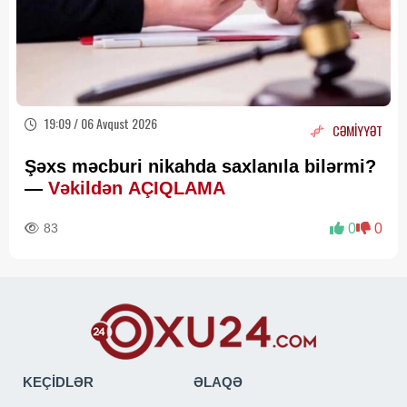
19:09 / 06 Avqust 2026
CƏMİYYƏT
Şəxs məcburi nikahda saxlanıla bilərmi?
—
Vəkildən AÇIQLAMA
83
0
0
KEÇİDLƏR
ƏLAQƏ