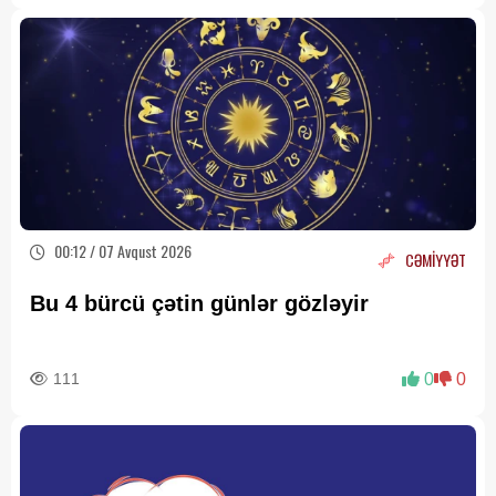
00:12 / 07 Avqust 2026
CƏMİYYƏT
Bu 4 bürcü çətin günlər gözləyir
111
0
0