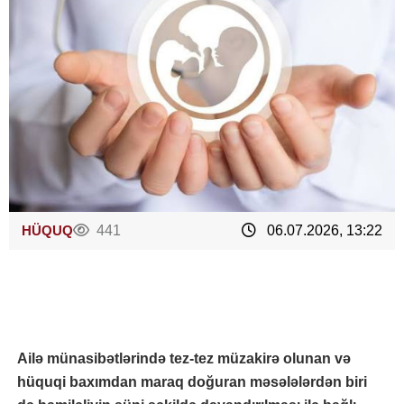
HÜQUQ
441
06.07.2026, 13:22
Ailə münasibətlərində tez-tez müzakirə olunan və
hüquqi baxımdan maraq doğuran məsələlərdən biri