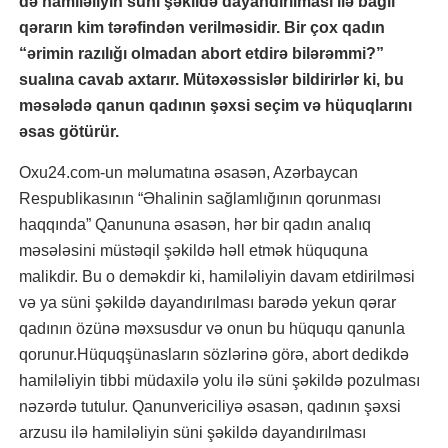
də hamiləliyin süni şəkildə dayandırılması ilə bağlı
qərarın kim tərəfindən verilməsidir. Bir çox qadın
“ərimin razılığı olmadan abort etdirə bilərəmmi?”
sualına cavab axtarır. Mütəxəssislər bildirirlər ki, bu
məsələdə qanun qadının şəxsi seçim və hüquqlarını
əsas götürür.
Oxu24.com-un məlumatına əsasən, Azərbaycan
Respublikasının “Əhalinin sağlamlığının qorunması
haqqında” Qanununa əsasən, hər bir qadın analıq
məsələsini müstəqil şəkildə həll etmək hüququna
malikdir. Bu o deməkdir ki, hamiləliyin davam etdirilməsi
və ya süni şəkildə dayandırılması barədə yekun qərar
qadının özünə məxsusdur və onun bu hüququ qanunla
qorunur.Hüquqşünasların sözlərinə görə, abort dedikdə
hamiləliyin tibbi müdaxilə yolu ilə süni şəkildə pozulması
nəzərdə tutulur. Qanunvericiliyə əsasən, qadının şəxsi
arzusu ilə hamiləliyin süni şəkildə dayandırılması