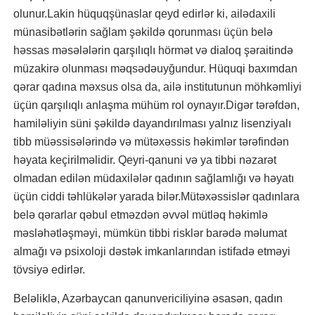
olunur.Lakin hüquqşünaslar qeyd edirlər ki, ailədaxili
münasibətlərin sağlam şəkildə qorunması üçün belə
həssas məsələlərin qarşılıqlı hörmət və dialoq şəraitində
müzakirə olunması məqsədəuyğundur. Hüquqi baxımdan
qərar qadına məxsus olsa da, ailə institutunun möhkəmliyi
üçün qarşılıqlı anlaşma mühüm rol oynayır.Digər tərəfdən,
hamiləliyin süni şəkildə dayandırılması yalnız lisenziyalı
tibb müəssisələrində və mütəxəssis həkimlər tərəfindən
həyata keçirilməlidir. Qeyri-qanuni və ya tibbi nəzarət
olmadan edilən müdaxilələr qadının sağlamlığı və həyatı
üçün ciddi təhlükələr yarada bilər.Mütəxəssislər qadınlara
belə qərarlar qəbul etməzdən əvvəl mütləq həkimlə
məsləhətləşməyi, mümkün tibbi risklər barədə məlumat
almağı və psixoloji dəstək imkanlarından istifadə etməyi
tövsiyə edirlər.
Beləliklə, Azərbaycan qanunvericiliyinə əsasən, qadın