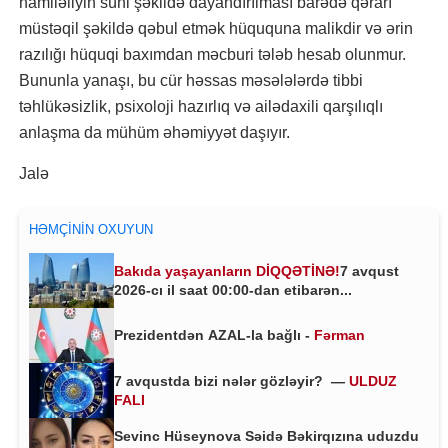
hamiləliyin süni şəkildə dayandırılması barədə qərarı
müstəqil şəkildə qəbul etmək hüququna malikdir və ərin
razılığı hüquqi baxımdan məcburi tələb hesab olunmur.
Bununla yanaşı, bu cür həssas məsələlərdə tibbi
təhlükəsizlik, psixoloji hazırlıq və ailədaxili qarşılıqlı
anlaşma da mühüm əhəmiyyət daşıyır.
Jalə
HƏMÇININ OXUYUN
Bakıda yaşayanların DİQQƏTİNƏ!
7 avqust
2026-cı il saat 00:00-dan etibarən...
Prezidentdən AZAL-la bağlı -
Fərman
7 avqustda bizi nələr gözləyir? —
ULDUZ
FALI
Sevinc Hüseynova Səidə Bəkirqızına uduzdu