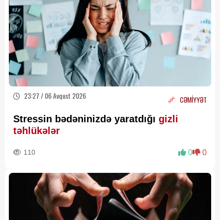
23:27 / 06 Avqust 2026
CƏMİYYƏT
Stressin bədəninizdə yaratdığı
gizli
təhlükələr
110
0
0