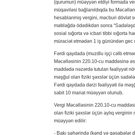
(qurumun) müəyyən etdiyi formada verg
müqaviləsi bağlanıldıqda bu Məcəlləni
hesablanmış vergini, məcburi dövlət sosi
məbləğdə ödədikdən sonra “Sadələşdiri
sosial sığorta və icbari tibbi sığort
müraciət etmədən 1 iş günündən gec o
Fərdi qaydada (muzdlu işçi cəlb etmədə
Məcəlləsinin 220.10-cu maddəsinə əsas
maddədə nəzərdə tutulan fəaliyyət növ
məşğul olan fiziki şəxslər üçün sadələ
Fərdi qaydada dərzi fəaliyyəti ilə məş
sabit 10 manat müəyyən olunub.
Vergi Məcəlləsinin 220.10-cu maddəsin
olan fiziki şəxslər üçün aylıq vergini
müəyyən edilir:
- Bakı şəhərində (kənd və qəsəbələr d