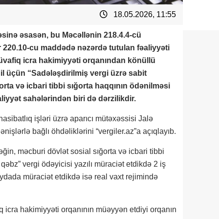
18.05.2026, 11:55
əsinə əsasən, bu Məcəllənin 218.4.4-cü
r 220.10-cu maddədə nəzərdə tutulan fəaliyyəti
vafiq icra hakimiyyəti orqanından könüllü
 il üçün “Sadələşdirilmiş vergi üzrə sabit
rta və icbari tibbi sığorta haqqının ödənilməsi
iyyət sahələrindən biri də dərzilikdir.
asibatlıq işləri üzrə aparıcı mütəxəssisi Jalə
nişlərlə bağlı öhdəliklərini “vergiler.az”a açıqlayıb.
ğin, məcburi dövlət sosial sığorta və icbari tibbi
əbz” vergi ödəyicisi yazılı müraciət etdikdə 2 iş
dada müraciət etdikdə isə real vaxt rejimində
iq icra hakimiyyəti orqanının müəyyən etdiyi orqanın