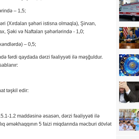
rində – 1,5;
i (Xırdalan şəhəri istisna olmaqla), Şirvan,
x, Şəki və Naftalan şəhərlərində - 1,0;
kəndlərdə) – 0,5;
ində fərdi qaydada dərzi fəaliyyəti ilə məşğuldur.
sablanır:
 təşkil edir:
5.1-1.2 maddəsinə əsasən, dərzi fəaliyyəti ilə
lıq əməkhaqqının 5 faizi miqdarında məcburi dövlət