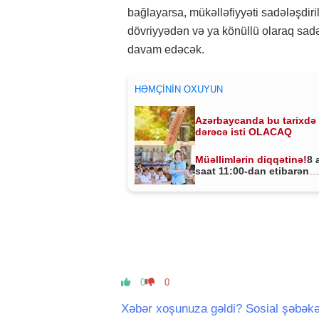
bağlayarsa, mükəlləfiyyəti sadələşdiril
dövriyyədən və ya könüllü olaraq sadələ
davam edəcək.
HƏMÇININ OXUYUN
Azərbaycanda bu tarixdə
dərəcə isti OLACAQ
Müəllimlərin diqqətinə!
8 
saat 11:00-dan etibarən
BAŞLADI
0
0
Xəbər xoşunuza gəldi? Sosial şəbəkə