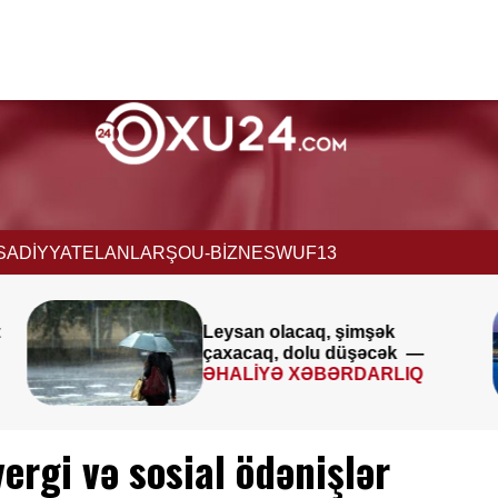
İSADİYYAT
ELANLAR
ŞOU-BİZNES
WUF13
şimşək
Avqustun 8-9-u ilə ba
üşəcək —
XƏBƏRDARLIQ
RDARLIQ
vergi və sosial ödənişlər