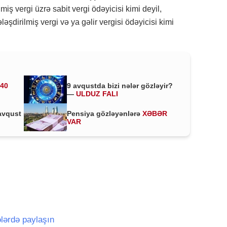
miş vergi üzrə sabit vergi ödəyicisi kimi deyil,
şdirilmiş vergi və ya gəlir vergisi ödəyicisi kimi
 40
9 avqustda bizi nələr gözləyir?
—
ULDUZ FALI
avqust
Pensiya gözləyənlərə
XƏBƏR
VAR
lərdə paylaşın