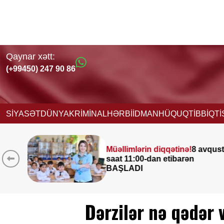
Qaynar xətt:
(+99450) 247 90 86
SİYASƏT
DÜNYA
KRİMİNAL
HƏRBİ
İDMAN
HÜQUQ
TİBB
İQT
diqqətinə!
8 avqust
Leysan olacaq, 
n etibarən
çaxacaq, dolu d
ƏHALİYƏ XƏBƏ
Dərzilər nə qədər 