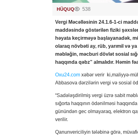
HÜQUQ
538
Vergi Məcəlləsinin 24.1.6-1-ci madd
maddəsində göstərilən fiziki şəxslə
həyata keçirməyə başlayanadək, mü
olaraq növbəti ay, rüb, yarımil və ya
məbləğin, məcburi dövlət sosial sığo
haqqında qəbz” almalıdır. Həmin fəal
Oxu24.com
xəbər verir ki,maliyyə-müh
Abbasova dərzilərin vergi və sosial ödə
“Sadələşdirilmiş vergi üzrə sabit məblə
sığorta haqqının ödənilməsi haqqında q
günündən gec olmayaraq, elektron qay
verilir.
Qanunvericiliyin tələbinə görə, müvaf