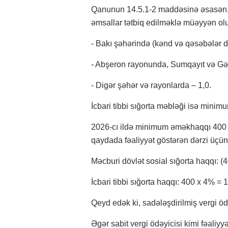
Qanunun 14.5.1-2 maddəsinə əsasən, a
əmsallar tətbiq edilməklə müəyyən ol
- Bakı şəhərində (kənd və qəsəbələr d
- Abşeron rayonunda, Sumqayıt və Gən
- Digər şəhər və rayonlarda – 1,0.
İcbari tibbi sığorta məbləği isə mini
2026-cı ildə minimum əməkhaqqı 400 
qaydada fəaliyyət göstərən dərzi üçü
Məcburi dövlət sosial sığorta haqqı: (
İcbari tibbi sığorta haqqı: 400 x 4% = 
Qeyd edək ki, sadələşdirilmiş vergi öd
Əgər sabit vergi ödəyicisi kimi fəaliy