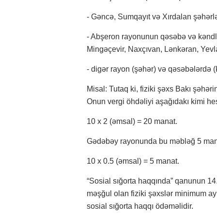
- Gəncə, Sumqayıt və Xırdalan şəhərlə
- Abşeron rayonunun qəsəbə və kəndlər
Mingəçevir, Naxçıvan, Lənkəran, Yevla
- digər rayon (şəhər) və qəsəbələrdə (
Misal: Tutaq ki, fiziki şəxs Bakı şəhər
Onun vergi öhdəliyi aşağıdakı kimi he
10 x 2 (əmsal) = 20 manat.
Gədəbəy rayonunda bu məbləğ 5 manat
10 x 0.5 (əmsal) = 5 manat.
“Sosial sığorta haqqında” qanunun 14.
məşğul olan fiziki şəxslər minimum ay
sosial sığorta haqqı ödəməlidir.