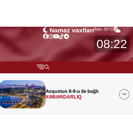
Namaz vaxtları
Bakı
30
°C
08:22
QARABAĞ
MÜSAHİBƏ
ğlı
Azad edilmiş ərazilərind
layihə
icra edilib
MARAQLI
CƏMİYYƏT
REDAKTORUN SEÇİMİ
ÖZƏL BÖLÜM