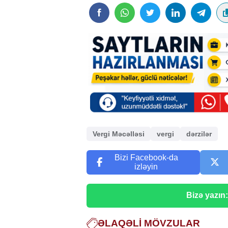
Vergi Məcəlləsi
vergi
dərzilər
Bizi Facebook-da
izləyin
Bizə yazın
ƏLAQƏLI MÖVZULAR