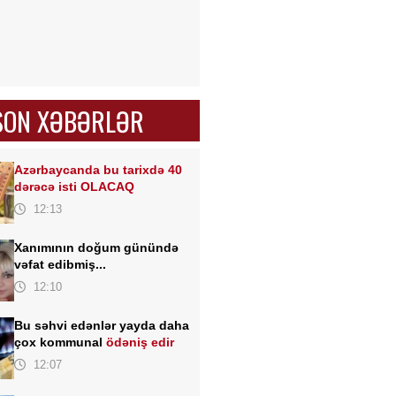
SON XƏBƏRLƏR
Azərbaycanda bu tarixdə 40
dərəcə isti OLACAQ
12:13
Xanımının doğum günündə
vəfat edibmiş...
12:10
Bu səhvi edənlər yayda daha
çox kommunal
ödəniş edir
12:07