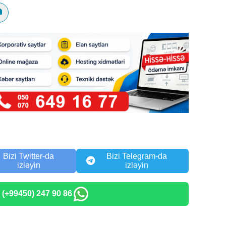
Bizi Twitter-da
Bizi Telegram-da
izləyin
izləyin
: (+99450) 247 90 86