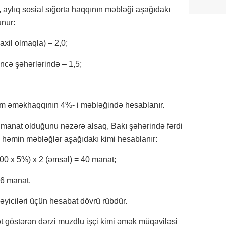
ylıq sosial sığorta haqqının məbləği aşağıdakı
unur:
axil olmaqla) – 2,0;
cə şəhərlərində – 1,5;
mum əməkhaqqının 4%- i məbləğində hesablanır.
manat olduğunu nəzərə alsaq, Bakı şəhərində fərdi
n həmin məbləğlər aşağıdakı kimi hesablanır:
400 x 5%) x 2 (əmsal) = 40 manat;
16 manat.
əyiciləri üçün hesabat dövrü rübdür.
yət göstərən dərzi muzdlu işçi kimi əmək müqaviləsi