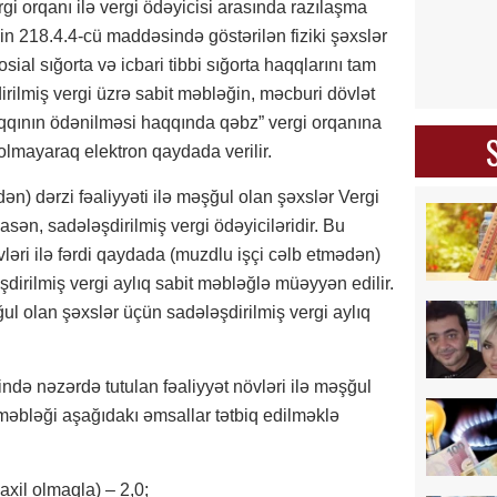
i orqanı ilə vergi ödəyicisi arasında razılaşma
n 218.4.4-cü maddəsində göstərilən fiziki şəxslər
al sığorta və icbari tibbi sığorta haqqlarını tam
lmiş vergi üzrə sabit məbləğin, məcburi dövlət
a haqqının ödənilməsi haqqında qəbz” vergi orqanına
lmayaraq elektron qaydada verilir.
n) dərzi fəaliyyəti ilə məşğul olan şəxslər Vergi
ən, sadələşdirilmiş vergi ödəyiciləridir. Bu
ləri ilə fərdi qaydada (muzdlu işçi cəlb etmədən)
şdirilmiş vergi aylıq sabit məbləğlə müəyyən edilir.
ğul olan şəxslər üçün sadələşdirilmiş vergi aylıq
də nəzərdə tutulan fəaliyyət növləri ilə məşğul
n məbləği aşağıdakı əmsallar tətbiq edilməklə
axil olmaqla) – 2,0;