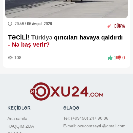
20:59 / 06 Avqust 2026
DÜNYA
TƏCİLİ!
Türkiyə
qırıcıları havaya qaldırdı
- Nə baş verir?
108
1
0
KEÇİDLƏR
ƏLAQƏ
Tel: (+99450) 247 90 86
Ana səhifə
E-mail: oxucomsayti @gmail.com
HAQQIMIZDA