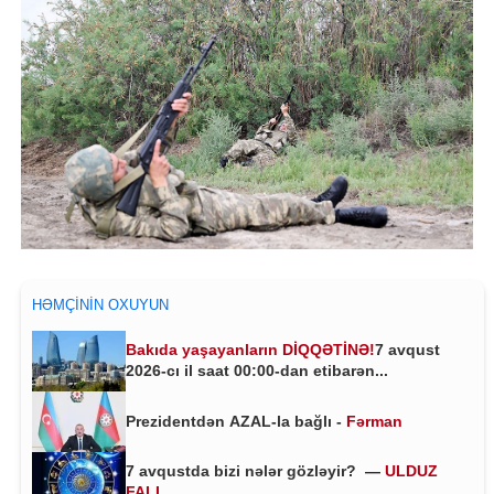
HƏMÇININ OXUYUN
Bakıda yaşayanların DİQQƏTİNƏ!
7 avqust
2026-cı il saat 00:00-dan etibarən...
Prezidentdən AZAL-la bağlı -
Fərman
7 avqustda bizi nələr gözləyir? —
ULDUZ
FALI