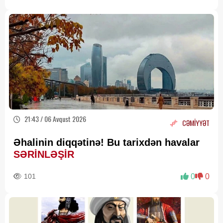
21:43 / 06 Avqust 2026
CƏMİYYƏT
Əhalinin diqqətinə! Bu tarixdən havalar
SƏRİNLƏŞİR
101
0
0