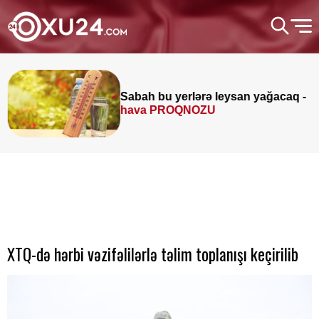
Sabah bu yerlərə leysan yağacaq -
hava PROQNOZU
XTQ-də hərbi vəzifəlilərlə təlim toplanışı keçirilib