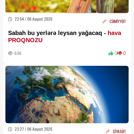
23:54 / 06 Avqust 2026
CƏMİYYƏT
Sabah bu yerlərə leysan yağacaq -
hava
PROQNOZU
636
0
0
23:27 / 06 Avqust 2026
SİYASƏT