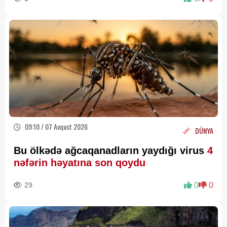
09:10 / 07 Avqust 2026
DÜNYA
Bu ölkədə ağcaqanadların yaydığı virus
4
nəfərin həyatına son qoydu
29
0
0