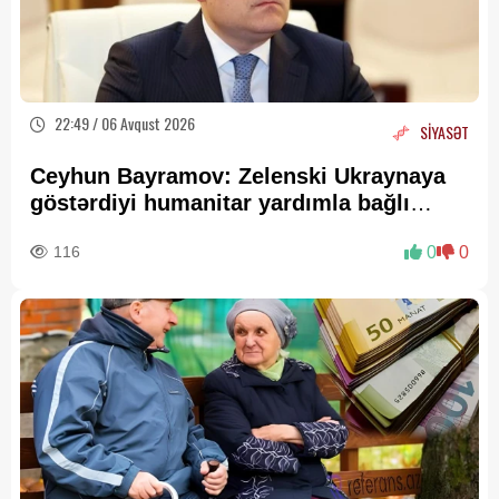
22:49 / 06 Avqust 2026
SİYASƏT
Ceyhun Bayramov: Zelenski Ukraynaya
göstərdiyi humanitar yardımla bağlı
Prezident İlham Əliyevə təşəkkür edib
116
0
0