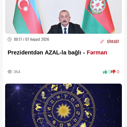
00:17 / 07 Avqust 2026
SİYASƏT
Prezidentdən AZAL-la bağlı -
Fərman
354
0
0