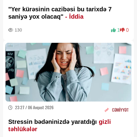
"Yer kürəsinin cazibəsi bu tarixdə 7
saniyə yox olacaq"
- İddia
130
1
0
23:27 / 06 Avqust 2026
CƏMİYYƏT
Stressin bədəninizdə yaratdığı
gizli
təhlükələr