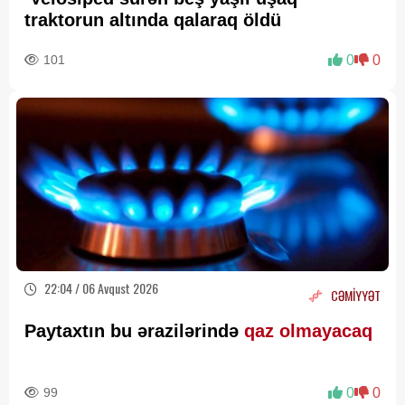
traktorun altında qalaraq öldü
101
0
0
22:04 / 06 Avqust 2026
CƏMİYYƏT
Paytaxtın bu ərazilərində
qaz olmayacaq
99
0
0