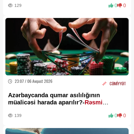
129
0
0
23:07 / 06 Avqust 2026
CƏMİYYƏT
Azərbaycanda qumar asılılığının
müalicəsi harada aparılır?-
Rəsmi
Açıqlama
139
0
0