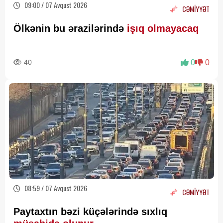
09:00 / 07 Avqust 2026
CƏMİYYƏT
Ölkənin bu ərazilərində
işıq olmayacaq
40
0
0
08:59 / 07 Avqust 2026
CƏMİYYƏT
Paytaxtın bəzi küçələrində sıxlıq