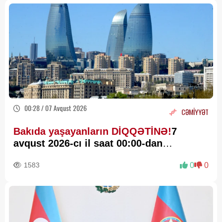
00:28 / 07 Avqust 2026
CƏMİYYƏT
Bakıda yaşayanların DİQQƏTİNƏ!
7
avqust 2026-cı il saat 00:00-dan
etibarən...
1583
0
0