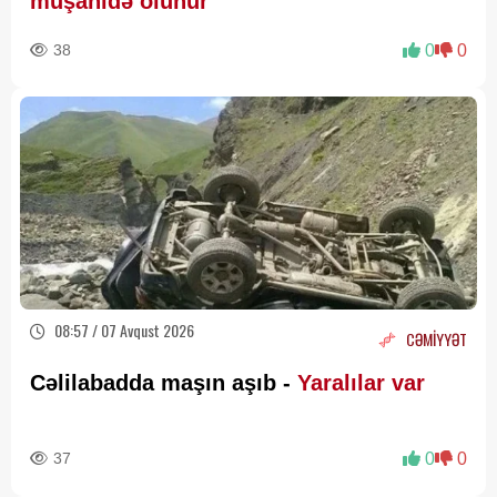
müşahidə olunur
38
0
0
08:57 / 07 Avqust 2026
CƏMİYYƏT
Cəlilabadda maşın aşıb -
Yaralılar var
37
0
0