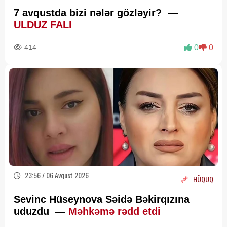
7 avqustda bizi nələr gözləyir? —
ULDUZ FALI
414
0
0
23:56 / 06 Avqust 2026
HÜQUQ
Sevinc Hüseynova Səidə Bəkirqızına
uduzdu —
Məhkəmə rədd etdi