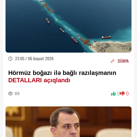
23:05 / 06 Avqust 2026
DÜNYA
Hörmüz boğazı ilə bağlı razılaşmanın
DETALLARI açıqlandı
89
0
0