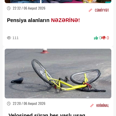
22:32 / 06 Avqust 2026
CƏMİYYƏT
Pensiya alanların
NƏZƏRİNƏ!
111
0
0
22:20 / 06 Avqust 2026
KRİMİNAL
Velosiped sürən beş yaşlı uşaq