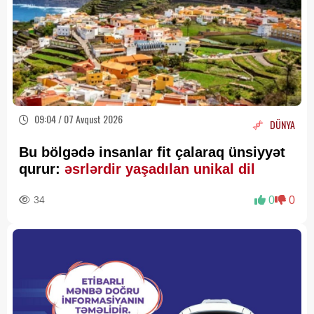
09:04 / 07 Avqust 2026
DÜNYA
Bu bölgədə insanlar fit çalaraq ünsiyyət
qurur:
əsrlərdir yaşadılan unikal dil
34
0
0