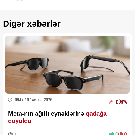
Digər xəbərlər
09:17 / 07 Avqust 2026
DÜNYA
Meta-nın ağıllı eynəklərinə
qadağa
qoyuldu
1
0
0