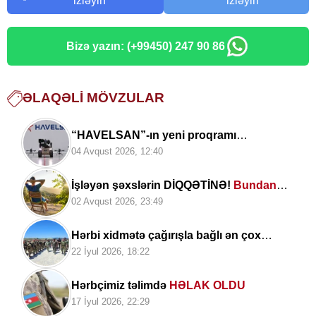
izləyin
izləyin
Bizə yazın: (+99450) 247 90 86
ƏLAQƏLI MÖVZULAR
“HAVELSAN”-ın yeni proqramı
Azərbaycan HHQ-yə nə qazandıracaq? –
04 Avqust 2026, 12:40
Hərbi ekspertdən AÇIQLAMA
İşləyən şəxslərin DİQQƏTİNƏ!
Bundan
sonra...
02 Avqust 2026, 23:49
Hərbi xidmətə çağırışla bağlı ən çox
verilən suala cavab..
22 İyul 2026, 18:22
Hərbçimiz təlimdə
HƏLAK OLDU
17 İyul 2026, 22:29