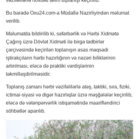
vəzifəlilərlə növbəti təlim toplanışı keçirilib.
Bu barədə Oxu24.com-a Müdafiə Nazirliyindən məlumat
verilib.
Məlumatda bildirilib ki, səfərbərlik və Hərbi Xidmətə
Çağırış üzrə Dövlət Xidməti ilə birgə tədbirlər
çərçivəsində keçirilən toplanışın əsas məqsədi
iştirakçıların hərbi hazırlığının və nəzəri biliklərinin
artırılması, eləcə də praktiki vərdişlərinin
təkmilləşdirilməsidir.
Toplanış zamanı hərbi vəzifəlilərlə atəş, taktiki, sıra, fiziki,
ictimai-siyasi və digər hazırlıqlar üzrə məşğələlər keçirilib,
eləcə də vətənpərvərlik istiqamətində maarifləndirici
söhbətlər aparılıb.