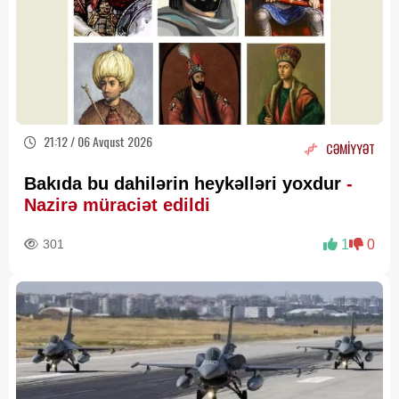
21:12 / 06 Avqust 2026
CƏMİYYƏT
Bakıda bu dahilərin heykəlləri yoxdur
-
Nazirə müraciət edildi
301
1
0