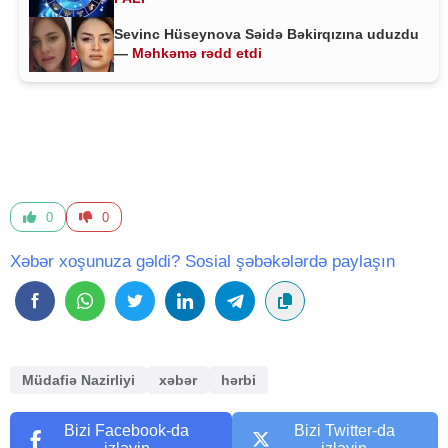
Sevinc Hüseynova Səidə Bəkirqızına uduzdu
—
Məhkəmə rədd etdi
0
0
Xəbər xoşunuza gəldi? Sosial şəbəkələrdə paylaşın
Müdafiə Nazirliyi
xəbər
hərbi
Bizi Facebook-da
Bizi Twitter-da