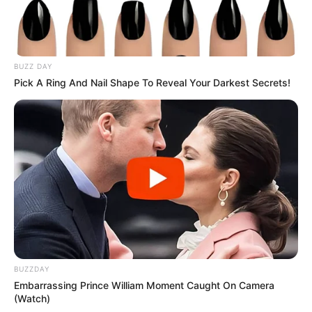
uduzdu —
Məhkəmə rədd etdi
60
0
0
BUZZ DAY
Pick A Ring And Nail Shape To Reveal Your Darkest Secrets!
23:54 / 06 Avqust 2026
CƏMİYYƏT
Sabah bu yerlərə leysan yağacaq -
hava
PROQNOZU
BUZZDAY
Embarrassing Prince William Moment Caught On Camera
(Watch)
248
0
0