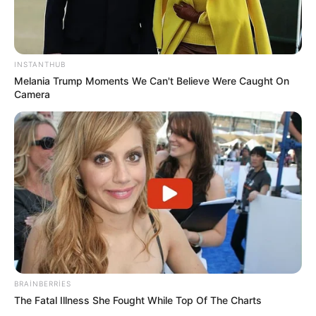
DÜNYA
Hörmüz boğazı ilə bağlı razılaşmanın
DETALLARI açıqlandı
INSTANTHUB
Melania Trump Moments We Can't Believe Were Caught On
59
0
0
Camera
22:49 / 06 Avqust 2026
SİYASƏT
BRAINBERRIES
Ceyhun Bayramov: Zelenski Ukraynaya
The Fatal Illness She Fought While Top Of The Charts
göstərdiyi humanitar yardımla bağlı