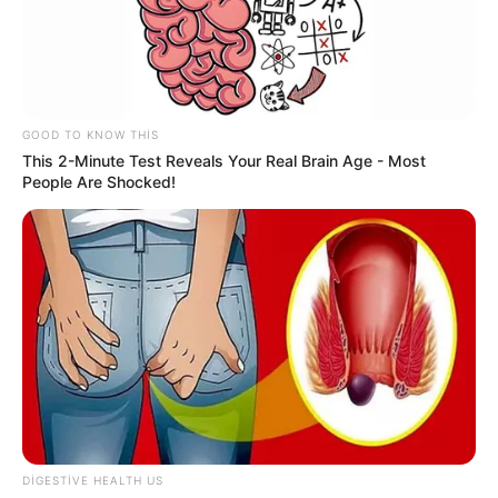
72
0
0
GOOD TO KNOW THIS
This 2-Minute Test Reveals Your Real Brain Age - Most
People Are Shocked!
21:43 / 06 Avqust 2026
CƏMİYYƏT
Əhalinin diqqətinə! Bu tarixdən havalar
SƏRİNLƏŞİR
74
0
0
DIGESTIVE HEALTH US