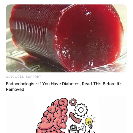
22:20 / 06 Avqust 2026
KRİMİNAL
Velosiped sürən beş yaşlı uşaq
traktorun altında qalaraq öldü
66
0
0
GLYCOGEN SUPPORT
Endocrinologist: If You Have Diabetes, Read This Before It's
Removed!
22:04 / 06 Avqust 2026
CƏMİYYƏT
Paytaxtın bu ərazilərində
qaz olmayacaq