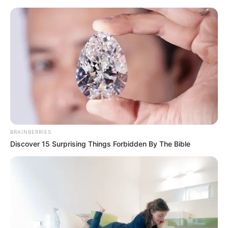
Əmək pensiyalarında və bu
müavinətlərdə ARTIM OLACAQ -
Deputat AÇIQLADI
BRAINBERRIES
Discover 15 Surprising Things Forbidden By The Bible
Ermənistanda siyasi qarşıdurma dərinləşir -
əsəblər tarıma çəkilib