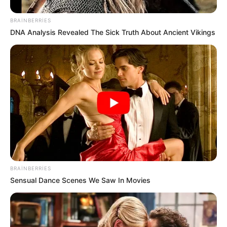
179
0
0
BRAINBERRIES
DNA Analysis Revealed The Sick Truth About Ancient Vikings
00:17 / 07 Avqust 2026
SİYASƏT
Prezidentdən AZAL-la bağlı -
Fərman
BRAINBERRIES
Sensual Dance Scenes We Saw In Movies
117
0
0