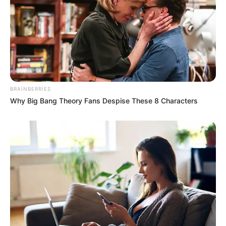
BRAINBERRIES
00:12 / 07 Avqust 2026
CƏMİYYƏT
Why Big Bang Theory Fans Despise These 8 Characters
Bu 4 bürcü çətin günlər gözləyir
44
0
0