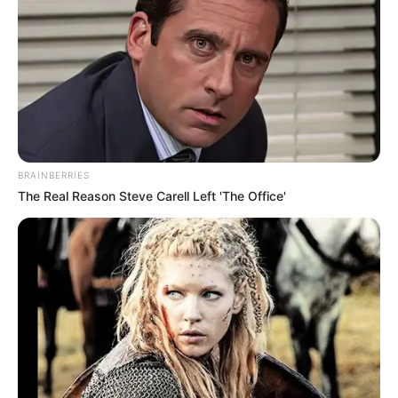
06 Avqust 2026, 10:21
Digər xəbərlər
BRAINBERRIES
The Real Reason Steve Carell Left 'The Office'
00:28 / 07 Avqust 2026
CƏMİYYƏT
Bakıda yaşayanların DİQQƏTİNƏ!
7
avqust 2026-cı il saat 00:00-dan
etibarən...