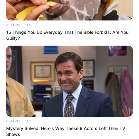
BRAINBERRIES
15 Things You Do Everyday That The Bible Forbids: Are You
Guilty?
0
0
Xəbər xoşunuza gəldi? Sosial şəbəkələrdə paylaşın
BRAINBERRIES
Azərbaycan
Ermənistan
siyasət
xəbər
Mystery Solved: Here's Why These 9 Actors Left Their TV
Shows