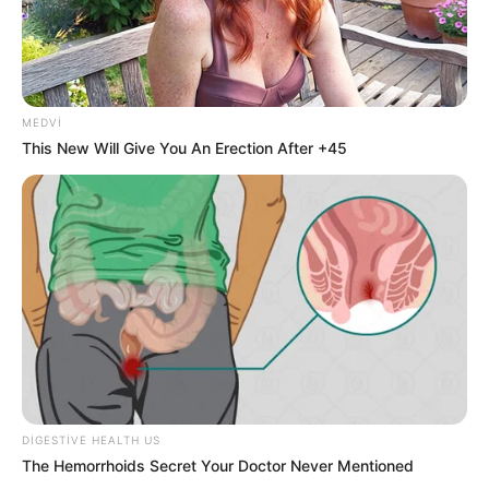
MEDVI
This New Will Give You An Erection After +45
23:27 / 06 Avqust 2026
CƏMİYYƏT
Stressin bədəninizdə yaratdığı
gizli
təhlükələr
46
0
0
DIGESTIVE HEALTH US
The Hemorrhoids Secret Your Doctor Never Mentioned