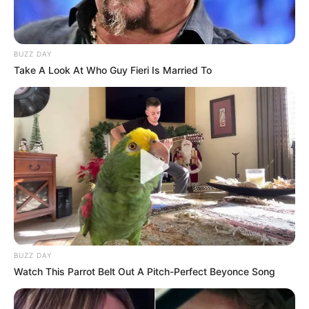
BUZZ DAY
19:09 / 06 Avqust 2026
Take A Look At Who Guy Fieri Is Married To
CƏMİYYƏT
Şəxs məcburi nikahda saxlanıla bilərmi?
—
Vəkildən AÇIQLAMA
72
0
0
BUZZ DAY
KEÇİDLƏR
ƏLAQƏ
Watch This Parrot Belt Out A Pitch-Perfect Beyonce Song
Tel: (+99450) 247 90 86
Ana səhifə
E-mail: oxucomsayti @gmail.com
HAQQIMIZDA