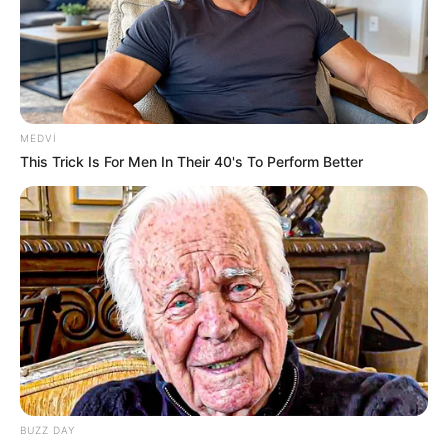
20:59 / 06 Avqust 2026
DÜNYA
MEDVI
This Trick Is For Men In Their 40's To Perform Better
TƏCİLİ!
Türkiyə
qırıcıları havaya qaldırdı
- Nə baş verir?
82
0
0
BUZZ DAY