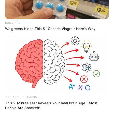
22:32 / 06 Avqust 2026
CƏMİYYƏT
BOOSTARO
Walgreens Hides This $1 Generic Viagra - Here's Why
Pensiya alanların
NƏZƏRİNƏ!
73
0
0
TIPS AND LIFE HACKS
This 2-Minute Test Reveals Your Real Brain Age - Most
People Are Shocked!