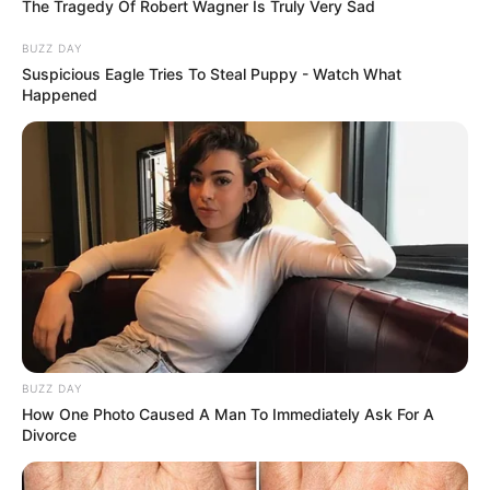
The Tragedy Of Robert Wagner Is Truly Very Sad
BUZZ DAY
20:44 / 06 Avqust 2026
SİYASƏT
Suspicious Eagle Tries To Steal Puppy - Watch What
Happened
Zelenski Ceyhun Bayramovu
qəbul edib
85
0
0
BUZZ DAY
How One Photo Caused A Man To Immediately Ask For A
Divorce
20:34 / 06 Avqust 2026
CƏMİYYƏT