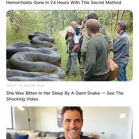
Hemorrhoids Gone In 24 Hours With This Secret Method
21:12 / 06 Avqust 2026
CƏMİYYƏT
Bakıda bu dahilərin heykəlləri yoxdur
-
GOOD TO KNOW THIS
Nazirə müraciət edildi
She Was Bitten In Her Sleep By A Giant Snake — See The
Shocking Video
215
0
0