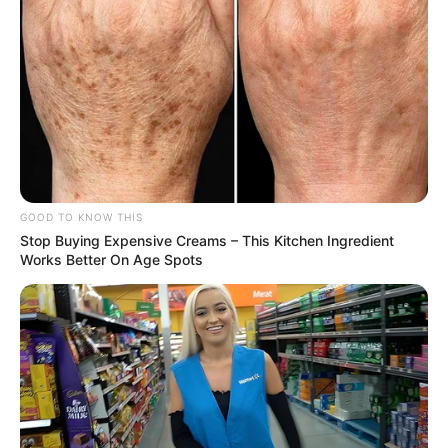
Sürücülərin nəzərinə: Bu küçələrdə
hərəkət
TAM MƏHDUDLAŞDIRILIR
67
0
0
GOOD TO KNOW THIS
Stop Buying Expensive Creams – This Kitchen Ingredient
Works Better On Age Spots
19:59 / 06 Avqust 2026
CƏMİYYƏT
Bu məktəblər üzrə vakansiya seçimi
başlayır