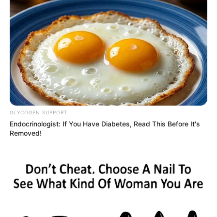
00:02 / 07 Avqust 2026
CƏMİYYƏT
7 avqustda bizi nələr gözləyir? —
ULDUZ FALI
126
0
0
GLYCOGEN SUPPORT
Endocrinologist: If You Have Diabetes, Read This Before It's
Removed!
23:56 / 06 Avqust 2026
HÜQUQ
Sevinc Hüseynova Səidə Bəkirqızına