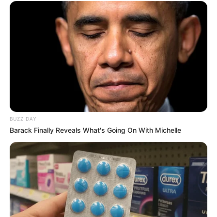
Prezident İlham Əliyevə təşəkkür edib
74
0
0
BUZZ DAY
Barack Finally Reveals What's Going On With Michelle