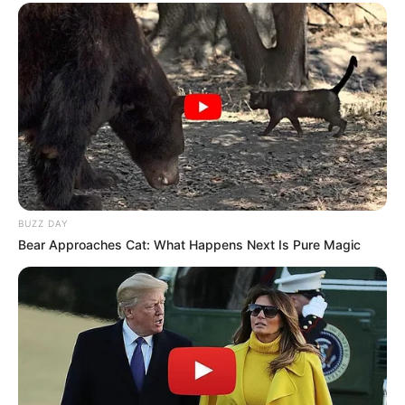
23:07 / 06 Avqust 2026
CƏMİYYƏT
Azərbaycanda qumar asılılığının
müalicəsi harada aparılır?-
Rəsmi
Açıqlama
62
0
0
BUZZ DAY
Bear Approaches Cat: What Happens Next Is Pure Magic
23:05 / 06 Avqust 2026