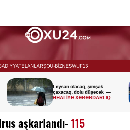
İSADİYYAT
ELANLAR
ŞOU-BİZNES
WUF13
Avqustun 8-9-u ilə bağlı
k —
XƏBƏRDARLIQ
IQ
irus aşkarlandı-
115