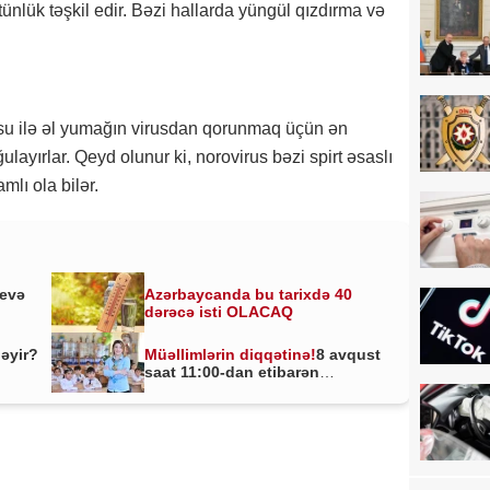
tünlük təşkil edir. Bəzi hallarda yüngül qızdırma və
su ilə əl yumağın virusdan qorunmaq üçün ən
ulayırlar. Qeyd olunur ki, norovirus bəzi spirt əsaslı
mlı ola bilər.
yevə
Azərbaycanda bu tarixdə 40
dərəcə isti OLACAQ
ləyir?
Müəllimlərin diqqətinə!
8 avqust
saat 11:00-dan etibarən
BAŞLADI