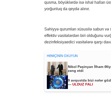
qusma, böyüklərdə isə ishal halları üs
yorğunluq da qeydə alınır.
Səhiyyə qurumları xüsusilə sabun və 
effektiv vasitələrdən biri olduğunu vurğ
dezinfeksiyaedici vasitələrə qarşı dava
HƏMÇININ OXUYUN
Nikol Paşinyan İlham Əli
zəng etdi
9 avqustda bizi nələr göz
—
ULDUZ FALI