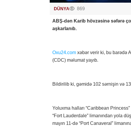
DÜNYA
869
ABŞ-dən Karib hövzəsinə səfərə çıx
aşkarlanıb.
Oxu24.com
xəbər verir ki, bu barədə 
(CDC) məlumat yayıb.
Bildirilib ki, gəmidə 102 sərnişin və 1
Yoluxma halları “Caribbean Princess” 
“Fort Lauderdale” limanından yola düş
mayın 11-də “Port Canaveral” limanına 