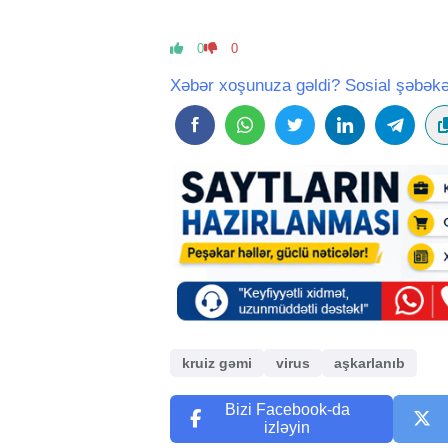
0
0
Xəbər xoşunuza gəldi? Sosial şəbəkə
kruiz gəmi
virus
aşkarlanıb
Bizi Facebook-da
izləyin