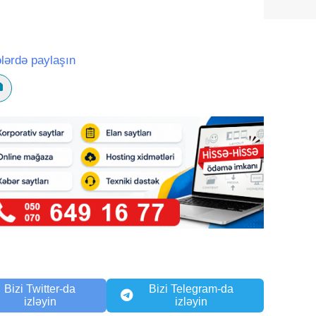
lərdə paylaşın
Bizi Twitter-da
Bizi Telegram-da
izləyin
izləyin