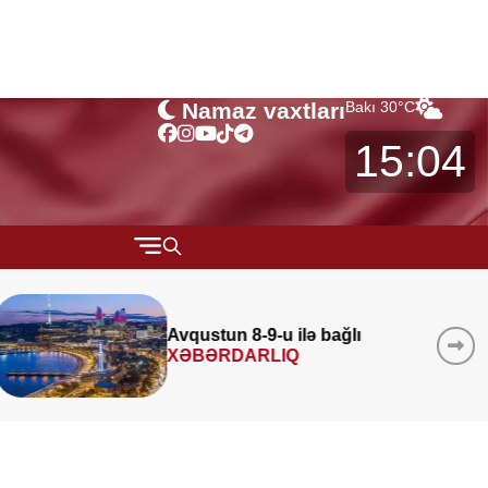
Namaz vaxtları
Bakı
30
°C
15:04
QARABAĞ
MÜSAHİBƏ
Azad edilmiş ərazilərində 340
layihə
icra edilib
MARAQLI
CƏMİYYƏT
REDAKTORUN SEÇİMİ
ÖZƏL BÖLÜM