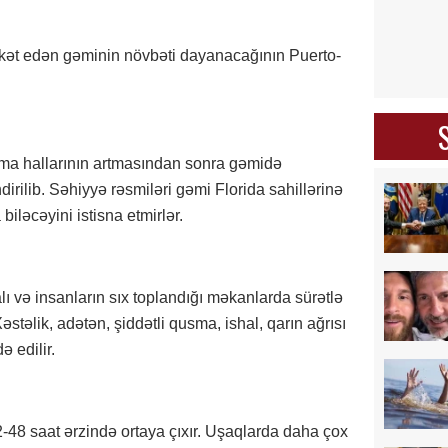
rəkət edən gəminin növbəti dayanacağının Puerto-
ma hallarının artmasından sonra gəmidə
ndirilib. Səhiyyə rəsmiləri gəmi Florida sahillərinə
biləcəyini istisna etmirlər.
ı və insanların sıx toplandığı məkanlarda sürətlə
stəlik, adətən, şiddətli qusma, ishal, qarın ağrısı
ə edilir.
48 saat ərzində ortaya çıxır. Uşaqlarda daha çox