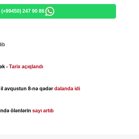
: (+99450) 247 90 86
dib
ək -
Tarix açıqlandı
 il avqustun 8-nə qədər
dalanda idi
ində ölənlərin
sayı artıb