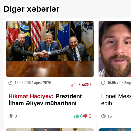
Digər xəbərlər
16:08 / 08 Avqust 2026
16:05 / 08 Avq
SİYASƏT
Hikmət Hacıyev:
Prezident
Lionel Mess
İlham Əliyev müharibəni
edib
qazandı, eyni zamanda sülhü
3
0
0
15
də qazandı - VİDEO