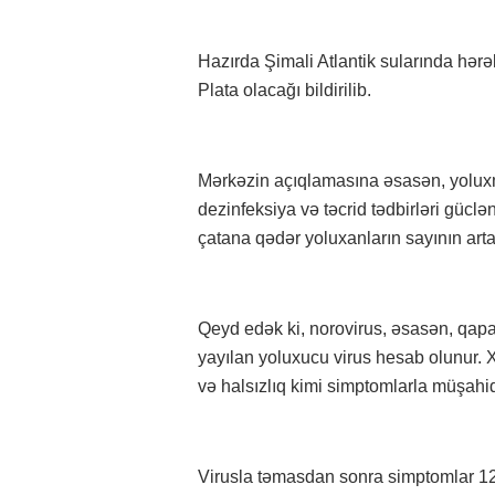
Hazırda Şimali Atlantik sularında hə
Plata olacağı bildirilib.
Mərkəzin açıqlamasına əsasən, yolux
dezinfeksiya və təcrid tədbirləri güclə
çatana qədər yoluxanların sayının arta 
Qeyd edək ki, norovirus, əsasən, qapal
yayılan yoluxucu virus hesab olunur. Xə
və halsızlıq kimi simptomlarla müşahid
Virusla təmasdan sonra simptomlar 12-