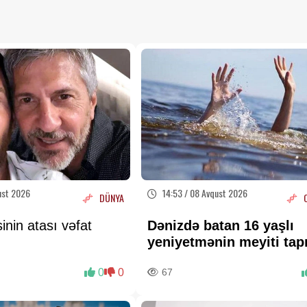
ust 2026
14:53 / 08 Avqust 2026
DÜNYA
inin atası vəfat
Dənizdə batan 16 yaşlı
yeniyetmənin meyiti tap
0
0
67