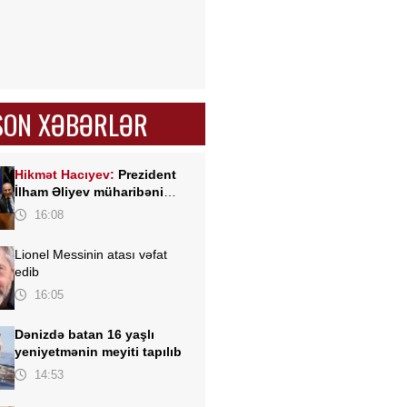
SON XƏBƏRLƏR
Hikmət Hacıyev:
Prezident
İlham Əliyev müharibəni
qazandı, eyni zamanda sülhü
16:08
də qazandı - VİDEO
Lionel Messinin atası vəfat
edib
16:05
Dənizdə batan 16 yaşlı
yeniyetmənin meyiti tapılıb
14:53