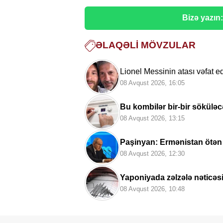
Bizə yazın
ƏLAQƏLI MÖVZULAR
Lionel Messinin atası vəfat e
08 Avqust 2026, 16:05
Bu kombilər bir-bir söküləc
08 Avqust 2026, 13:15
Paşinyan: Ermənistan ötən
08 Avqust 2026, 12:30
Yaponiyada zəlzələ nəticəs
08 Avqust 2026, 10:48