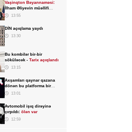
Vaşinqton Bəyannaməsi:
İlham Əliyevin müəllifi
olduğu sülh gündəliyinin
13:55
beynəlxalq miqyasda təsdiqi
DİN açıqlama yaydı
13:30
Bu kombilər bir-bir
söküləcək -
Tarix açıqlandı
13:15
Axşamları qaynar qazana
dönən bu platforma bir
zümrə qadınlarla dolu olur...
13:01
Avtomobil işıq dirəyinə
çırpıldı:
ölən var
12:59