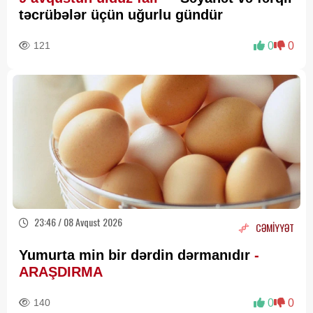
təcrübələr üçün uğurlu gündür
121
0
0
23:46 / 08 Avqust 2026
CƏMİYYƏT
Yumurta min bir dərdin dərmanıdır
-
ARAŞDIRMA
140
0
0