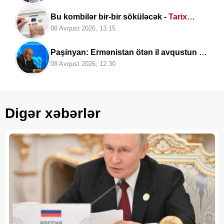
Bu kombilər bir-bir söküləcək -
Tarix
açıqlandı
08 Avqust 2026, 13:15
Paşinyan: Ermənistan ötən il avqustun 8-
nə qədər
dalanda idi
08 Avqust 2026, 12:30
Digər xəbərlər