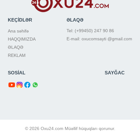
KEÇİDLƏR
ƏLAQƏ
Tel: (+99450) 247 90 86
Ana səhifə
E-mail: oxucomsayti @gmail.com
HAQQIMIZDA
ƏLAQƏ
REKLAM
SOSİAL
SAYĞAC
© 2026 Oxu24.com Müəllif hüquqları qorunur.