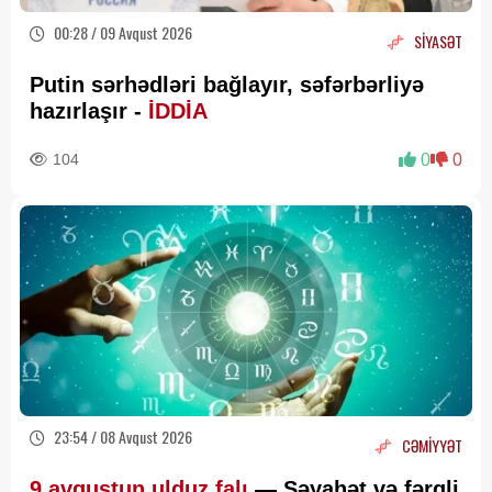
00:28 / 09 Avqust 2026
SİYASƏT
Putin sərhədləri bağlayır, səfərbərliyə
hazırlaşır -
İDDİA
104
0
0
23:54 / 08 Avqust 2026
CƏMİYYƏT
9 avqustun ulduz falı
— Səyahət və fərqli