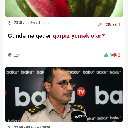
23:31 / 08 Avqust 2026
CƏMİYYƏT
Gündə nə qədər
qarpız yemək olar?
124
0
0
22:59 / 08 Avqust 2026