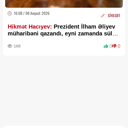
16:08 / 08 Avqust 2026
SİYASƏT
Hikmət Hacıyev:
Prezident İlham Əliyev
müharibəni qazandı, eyni zamanda sülhü
də qazandı - VİDEO
168
0
0