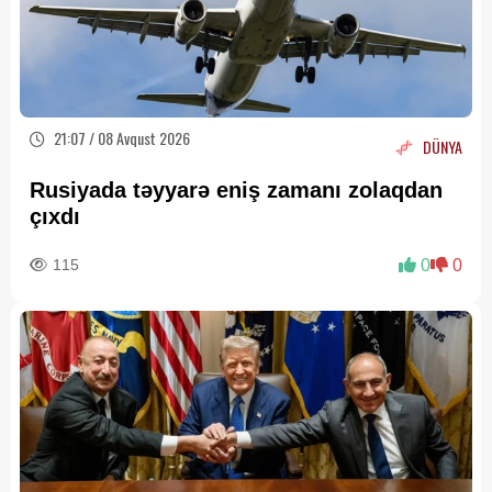
21:07 / 08 Avqust 2026
DÜNYA
Rusiyada təyyarə eniş zamanı zolaqdan
çıxdı
115
0
0