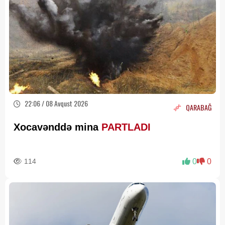
22:06 / 08 Avqust 2026
QARABAĞ
Xocavənddə mina
PARTLADI
114
0
0