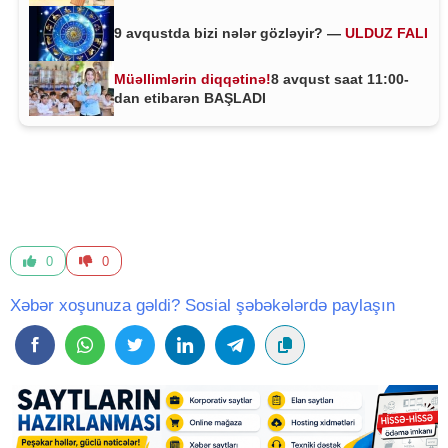
9 avqustda bizi nələr gözləyir? —
ULDUZ FALI
Müəllimlərin diqqətinə!
8 avqust saat 11:00-
dan etibarən BAŞLADI
0
0
Xəbər xoşunuza gəldi? Sosial şəbəkələrdə paylaşın