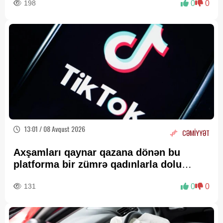
198
0
0
13:01 / 08 Avqust 2026
CƏMİYYƏT
Axşamları qaynar qazana dönən bu
platforma bir zümrə qadınlarla dolu
olur...
131
0
0