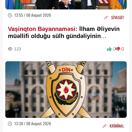
13:55 / 08 Avqust 2026
SİYASƏT
Vaşinqton Bəyannaməsi:
İlham Əliyevin
müəllifi olduğu sülh gündəliyinin
beynəlxalq miqyasda təsdiqi
123
0
0
13:30 / 08 Avqust 2026
KRİMİNAL