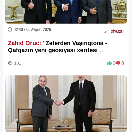
12:49 / 08 Avqust 2026
SİYASƏT
Zahid Oruc:
"Zəfərdən Vaşinqtona -
Qafqazın yeni geosiyasi xəritəsi
cızılır”..
181
0
0