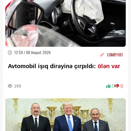
12:59 / 08 Avqust 2026
CƏMİYYƏT
Avtomobil işıq dirəyinə çırpıldı:
ölən var
169
0
0