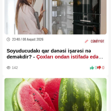
23:40 / 08 Avqust 2026
CƏMİYYƏT
Soyuducudakı qar dənəsi işarəsi nə
deməkdir? -
Çoxları ondan istifadə edə
bilmir
142
0
0