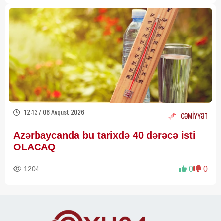
12:13 / 08 Avqust 2026
CƏMİYYƏT
Azərbaycanda bu tarixdə 40 dərəcə isti
OLACAQ
1204
0
0