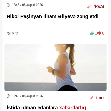
12:45 / 08 Avqust 2026
SİYASƏT
Nikol Paşinyan İlham Əliyevə zəng etdi
672
1
0
12:45 / 08 Avqust 2026
İDMAN
İstidə idman edənlərə
xəbərdarlıq