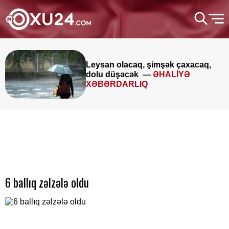
Leysan olacaq, şimşək çaxacaq,
dolu düşəcək —
ƏHALİYƏ
XƏBƏRDARLIQ
6 ballıq zəlzələ oldu