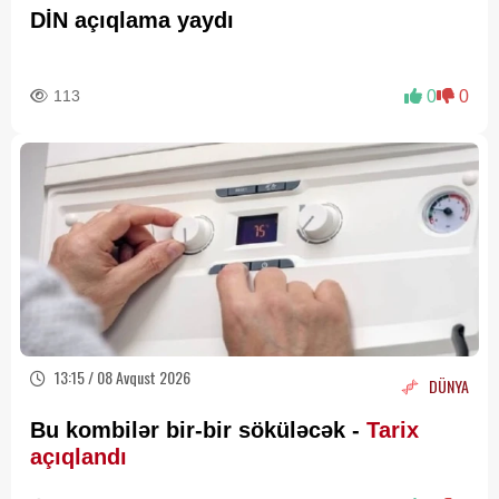
DİN açıqlama yaydı
113
0
0
13:15 / 08 Avqust 2026
DÜNYA
Bu kombilər bir-bir söküləcək -
Tarix
açıqlandı