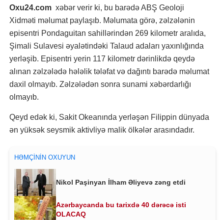
Oxu24.com
xəbər verir ki, bu barədə ABŞ Geoloji
Xidməti məlumat paylaşıb. Məlumata görə, zəlzələnin
episentri Pondaguitan sahillərindən 269 kilometr aralıda,
Şimali Sulavesi əyalətindəki Talaud adaları yaxınlığında
yerləşib. Episentri yerin 117 kilometr dərinlikdə qeydə
alınan zəlzələdə hələlik tələfat və dağıntı barədə məlumat
daxil olmayıb. Zəlzələdən sonra sunami xəbərdarlığı
olmayıb.
Qeyd edək ki, Sakit Okeanında yerləşən Filippin dünyada
ən yüksək seysmik aktivliyə malik ölkələr arasındadır.
HƏMÇININ OXUYUN
Nikol Paşinyan İlham Əliyevə zəng etdi
Azərbaycanda bu tarixdə 40 dərəcə isti
OLACAQ