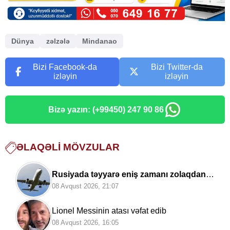
Dünya
zəlzələ
Mindanao
Bizi Facebook-da
Bizi Twitter-da
izləyin
izləyin
Bizə yazın: (+99450) 247 90 86
ƏLAQƏLI MÖVZULAR
Rusiyada təyyarə eniş zamanı zolaqdan
çıxdı
08 Avqust 2026, 21:07
Lionel Messinin atası vəfat edib
08 Avqust 2026, 16:05