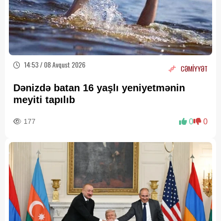
14:53 / 08 Avqust 2026
CƏMİYYƏT
Dənizdə batan 16 yaşlı yeniyetmənin
meyiti tapılıb
177
0
0