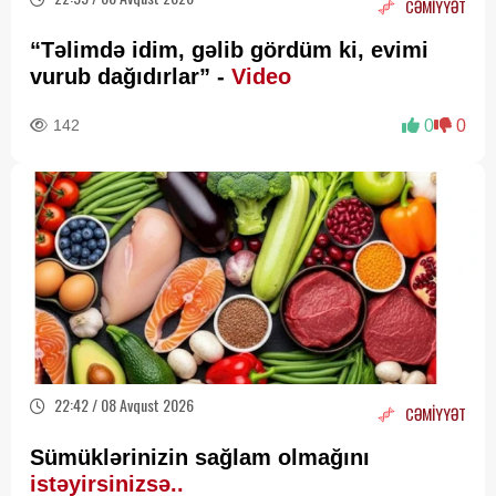
CƏMİYYƏT
“Təlimdə idim, gəlib gördüm ki, evimi
vurub dağıdırlar” -
Video
142
0
0
22:42 / 08 Avqust 2026
CƏMİYYƏT
Sümüklərinizin sağlam olmağını
istəyirsinizsə..