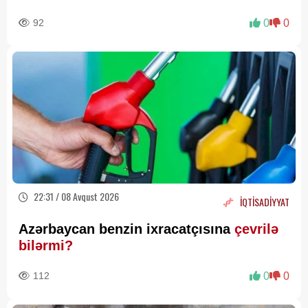
92
0
0
22:31 / 08 Avqust 2026
İQTİSADİYYAT
Azərbaycan benzin ixracatçısına
çevrilə
bilərmi?
112
0
0