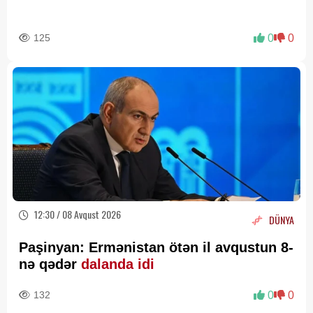
125
0
0
12:30 / 08 Avqust 2026
DÜNYA
Paşinyan: Ermənistan ötən il avqustun 8-
nə qədər
dalanda idi
132
0
0