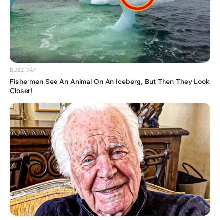
117
0
0
BUZZ DAY
Fishermen See An Animal On An Iceberg, But Then They Look
Closer!
00:12 / 07 Avqust 2026
CƏMİYYƏT
Bu 4 bürcü çətin günlər gözləyir
44
0
0