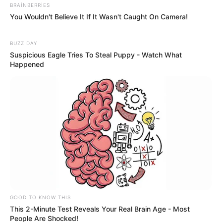
BRAINBERRIES
You Wouldn't Believe It If It Wasn't Caught On Camera!
BUZZ DAY
Suspicious Eagle Tries To Steal Puppy - Watch What
Happened
19:09 / 06 Avqust 2026
CƏMİYYƏT
Şəxs məcburi nikahda saxlanıla bilərmi?
—
Vəkildən AÇIQLAMA
72
0
0
GOOD TO KNOW THIS
This 2-Minute Test Reveals Your Real Brain Age - Most
People Are Shocked!