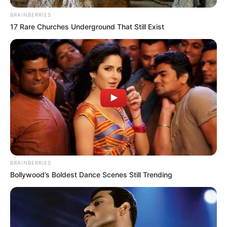
22:04 / 06 Avqust 2026
CƏMİYYƏT
BRAINBERRIES
17 Rare Churches Underground That Still Exist
Paytaxtın bu ərazilərində
qaz olmayacaq
72
0
0
BRAINBERRIES
Bollywood’s Boldest Dance Scenes Still Trending
21:43 / 06 Avqust 2026
CƏMİYYƏT
Əhalinin diqqətinə! Bu tarixdən havalar