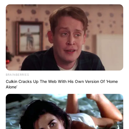
Əmək pensiyalarında və bu
müavinətlərdə ARTIM OLACAQ -
Deputat AÇIQLADI
BRAINBERRIES
Culkin Cracks Up The Web With His Own Version Of ‘Home
Alone’
Bakıda restoran kartofu qızartdığı yağın
pulunu da hesaba yazdı — FOTO