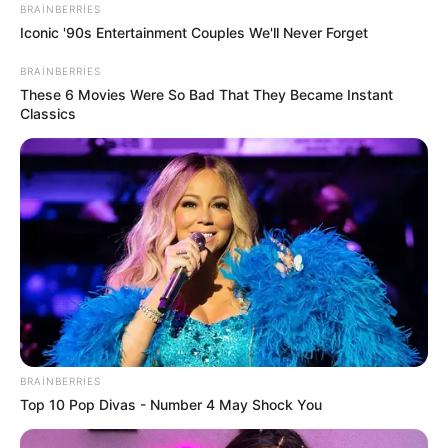
BRAINBERRIES
Iconic '90s Entertainment Couples We'll Never Forget
BRAINBERRIES
These 6 Movies Were So Bad That They Became Instant
Classics
20:59 / 06 Avqust 2026
DÜNYA
TƏCİLİ!
Türkiyə
qırıcıları havaya qaldırdı
- Nə baş verir?
82
0
0
BRAINBERRIES
Top 10 Pop Divas - Number 4 May Shock You