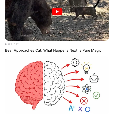
23:07 / 06 Avqust 2026
BUZZ DAY
CƏMİYYƏT
Bear Approaches Cat: What Happens Next Is Pure Magic
Azərbaycanda qumar asılılığının
müalicəsi harada aparılır?-
Rəsmi
Açıqlama
62
0
0