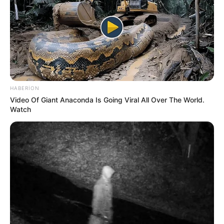
Sabah bu yerlərə leysan yağacaq -
hava
PROQNOZU
248
0
0
HABERION
Video Of Giant Anaconda Is Going Viral All Over The World.
Watch
23:27 / 06 Avqust 2026
SİYASƏT
"Yer kürəsinin cazibəsi bu tarixdə 7
saniyə yox olacaq"
- İddia