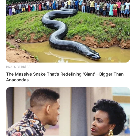
kimi xəbərləri yox imiş. Hələ bu azmış kimi, ofisanta
göstəriş verir ki, yağın pulunu çıx. Üzrü qəbahətindən də
böyük! Tam ödənişi etdim, amma heyif qazın və tavanın
pulunu almadılar.
Rəhbərliyə sözümü necə lazımdır dediyim üçün adını
yazmağı mənasız hesab edirəm. Daha öncə bütün
yerlərin adını yazmışam, ondan sonra başlayıblar könül
almaq məqsədilə "elçiliyə". Bu isə mənə lazım deyil”, - o
BRAINBERRIES
qeyd edib. (Pravda.az)
The Massive Snake That's Redefining 'Giant'—Bigger Than
Anacondas