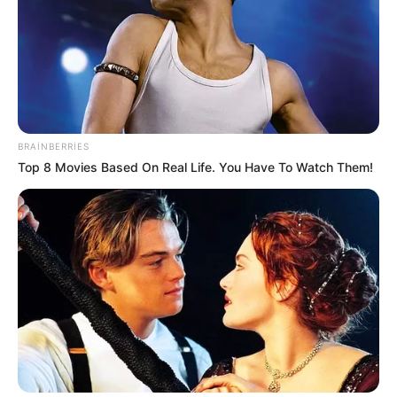
SƏRİNLƏŞİR
74
0
0
BRAINBERRIES
Top 8 Movies Based On Real Life. You Have To Watch Them!
21:12 / 06 Avqust 2026
CƏMİYYƏT
Bakıda bu dahilərin heykəlləri yoxdur
-
Nazirə müraciət edildi
215
0
0