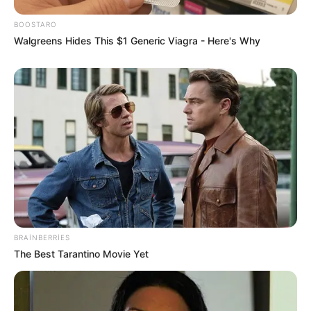
BOOSTARO
Walgreens Hides This $1 Generic Viagra - Here's Why
22:32 / 06 Avqust 2026
CƏMİYYƏT
Pensiya alanların
NƏZƏRİNƏ!
73
0
0
BRAINBERRIES
The Best Tarantino Movie Yet