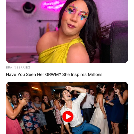
20:44 / 06 Avqust 2026
SİYASƏT
Zelenski Ceyhun Bayramovu
qəbul edib
BRAINBERRIES
Have You Seen Her GRWM? She Inspires Millions
85
0
0