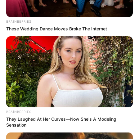
20:34 / 06 Avqust 2026
BRAINBERRIES
CƏMİYYƏT
These Wedding Dance Moves Broke The Internet
Sürücülərin nəzərinə: Bu küçələrdə
hərəkət
TAM MƏHDUDLAŞDIRILIR
67
0
0
BRAINBERRIES
They Laughed At Her Curves—Now She's A Modeling
Sensation
19:59 / 06 Avqust 2026
CƏMİYYƏT