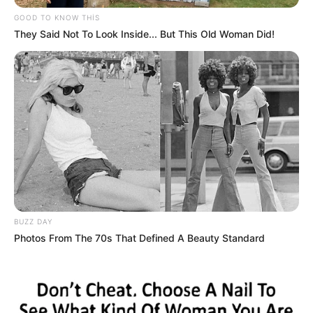
GOOD TO KNOW THIS
They Said Not To Look Inside... But This Old Woman Did!
19:14 / 05 Avqust 2026
SİYASƏT
ABŞ və İran arasında
kritik 48 saat
BUZZ DAY
Photos From The 70s That Defined A Beauty Standard
158
0
0