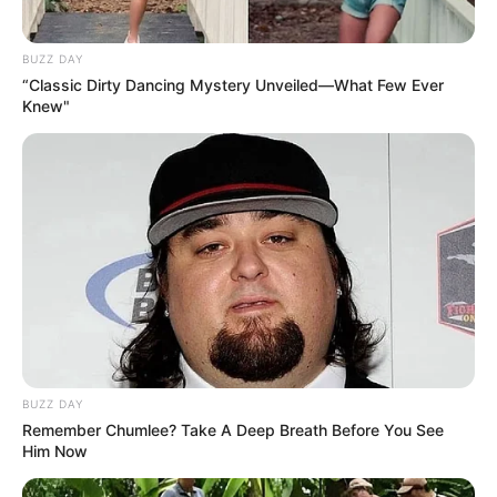
BUZZ DAY
“Classic Dirty Dancing Mystery Unveiled—What Few Ever
Knew"
22:24 / 05 Avqust 2026
CƏMİYYƏT
Daha üç küçədə
təmir işlərinə başlanılır
146
0
0
BUZZ DAY
Remember Chumlee? Take A Deep Breath Before You See
Him Now