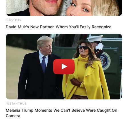
BUZZ DAY
David Muir's New Partner, Whom You'll Easily Recognize
21:39 / 05 Avqust 2026
MARAQLI
Bu restoranda müştərilər tamamilə
çılpaq nahar edirlər
INSTANTHUB
Melania Trump Moments We Can't Believe Were Caught On
146
0
0
Camera