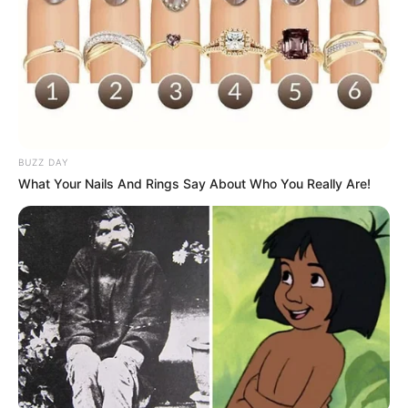
BUZZ DAY
What Your Nails And Rings Say About Who You Really Are!
Digər xəbərlər