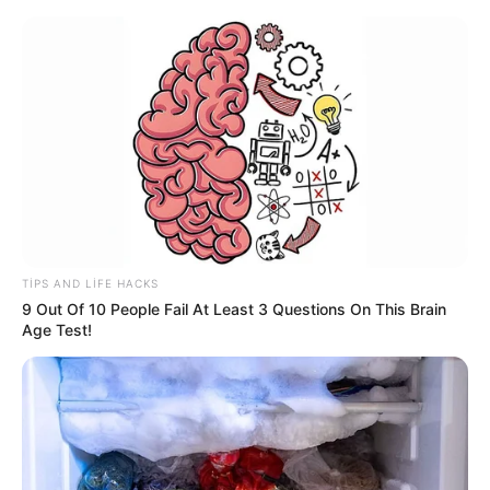
Mərkəzi Bankdan mühüm qərar:
Müştərilərə qarşı davranış qaydaları
dəyişdi
TIPS AND LIFE HACKS
9 Out Of 10 People Fail At Least 3 Questions On This Brain
Age Test!
Zəlzələ OLDU