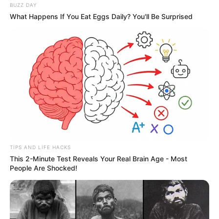
BUZZ DAY
What Happens If You Eat Eggs Daily? You'll Be Surprised
21:24 / 05 Avqust 2026
CƏMİYYƏT
Kartdan-karta köçürmə ilə bağlı limitlər
bu banklarda işləmir
TIPS AND LIFE HACKS
160
0
0
This 2-Minute Test Reveals Your Real Brain Age - Most
People Are Shocked!