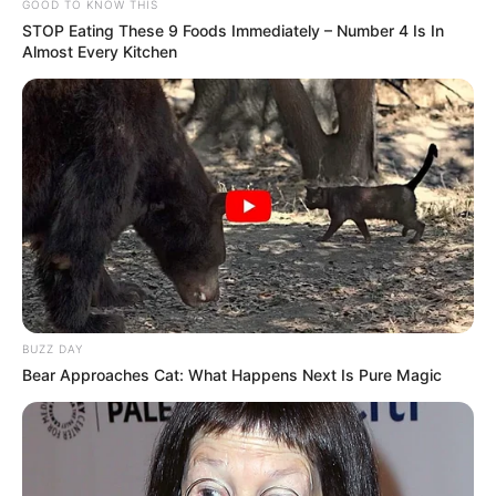
GOOD TO KNOW THIS
STOP Eating These 9 Foods Immediately – Number 4 Is In
Almost Every Kitchen
18:44 / 05 Avqust 2026
CƏMİYYƏT
Turistlər Azərbaycanda ən çox nədən
narazıdırlar?
- ARAŞDIRMA
89
0
0
BUZZ DAY
Bear Approaches Cat: What Happens Next Is Pure Magic