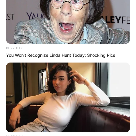
18:29 / 05 Avqust 2026
CƏMİYYƏT
Sərnişinin əlavə 1 manat 20 qəpik xərcini
metropoliten ödəyəcək? -
VİDEO
107
0
0
BUZZ DAY
You Won't Recognize Linda Hunt Today: Shocking Pics!
18:15 / 05 Avqust 2026
CƏMİYYƏT
Kolleclərdə ən yüksək təhsil haqqı olan
ixtisaslar
- SİYAHI