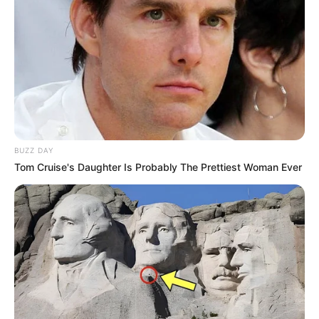
08:58 / 06 Avqust 2026
SİYASƏT
Ceyhun Bayramov Ukraynaya
getdi
33
0
0
BUZZ DAY
Tom Cruise's Daughter Is Probably The Prettiest Woman Ever
08:57 / 06 Avqust 2026
CƏMİYYƏT