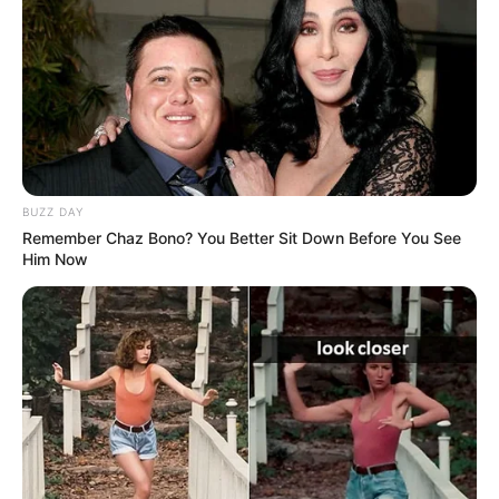
122
0
0
BUZZ DAY
Remember Chaz Bono? You Better Sit Down Before You See
Him Now
23:09 / 05 Avqust 2026
CƏMİYYƏT
Mal ətinin qiymətində dəyişiklik oldu -
VİDEO
142
0
0