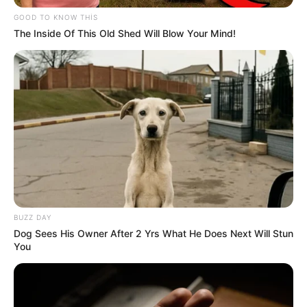
GOOD TO KNOW THIS
The Inside Of This Old Shed Will Blow Your Mind!
BUZZ DAY
Dog Sees His Owner After 2 Yrs What He Does Next Will Stun
You
Zəlzələ
xəbər
Azərbaycan