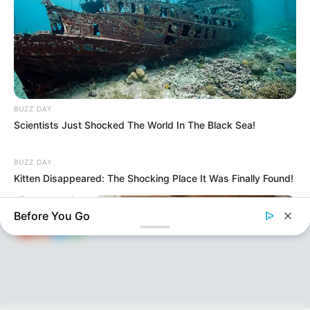
KEÇİDLƏR
ƏLAQƏ
BUZZ DAY
Tel: (+99450) 247 90 86
Ana səhifə
Scientists Just Shocked The World In The Black Sea!
E-mail: oxucomsayti @gmail.com
HAQQIMIZDA
ƏLAQƏ
BUZZ DAY
REKLAM
Kitten Disappeared: The Shocking Place It Was Finally Found!
SOSİAL
SAYĞAC
Before You Go