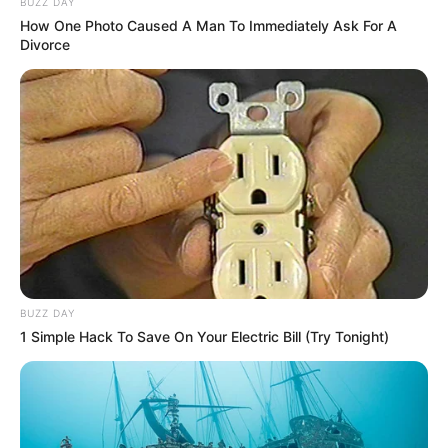
BUZZ DAY
How One Photo Caused A Man To Immediately Ask For A
105
0
0
Divorce
17:59 / 05 Avqust 2026
TİBB
BUZZ DAY
Buz kimi içkilər mədəyə necə təsir edir?
1 Simple Hack To Save On Your Electric Bill (Try Tonight)
–
Mütəxəssislər açıqladı
99
0
0