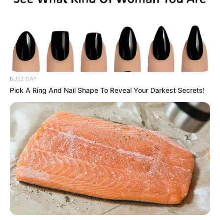
18:57 / 05 Avqust 2026
BUZZ DAY
KRİMİNAL
Pick A Ring And Nail Shape To Reveal Your Darkest Secrets!
Bakıda ticarət mərkəzində FACİƏ:
liftin
şaxtasına düşüb öldü
107
0
0