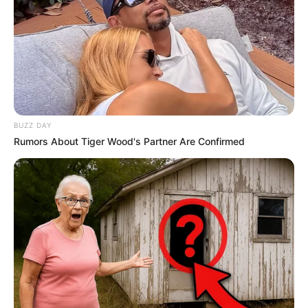
0
0
Xəbər xoşunuza gəldi? Sosial şəbəkələrdə paylaşın
BUZZ DAY
Rumors About Tiger Wood's Partner Are Confirmed