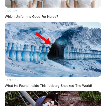
bürosu məlumat yayıb.
BUZZ DAY
Qeyd olunub ki, yerli vaxtla saat 20:45-də qeydə alınan
Which Uniform Is Good For Nurse?
zəlzələnin maqnitudası 3,5 olub.
Zəlzələnin ocağı 29 kilometr dərinlikdə yerləşib.
HƏMÇININ OXUYUN
6 avqustda bizi nələr gözləyir? —
ULDUZ FALI
Prezidentin fərmanı hansı dəyişikliklərə səbəb
olacaq? -
AÇIQLAMA
HABERION
SON DƏQİQƏ
!Yüksək vəzifəyə təyinat var
What He Found Inside This Iceberg Shocked The World!
SON DƏQİQƏ!
SOCAR-da işləyənlərə mühüm
xəbər:
kütləvi ixtisarlarla bağlı...