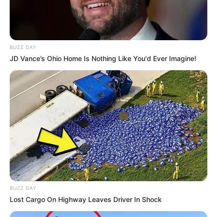
yaralananlar var
27
0
0
BUZZ DAY
JD Vance’s Ohio Home Is Nothing Like You'd Ever Imagine!
BUZZ DAY
Lost Cargo On Highway Leaves Driver In Shock