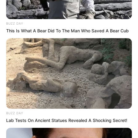
BUZZ DAY
This Is What A Bear Did To The Man Who Saved A Bear Cub
09:01 / 06 Avqust 2026
CƏMİYYƏT
DİQQƏT! Bu ərazilərdə
işıq olmayacaq
35
0
0
BUZZ DAY
Lab Tests On Ancient Statues Revealed A Shocking Secret!