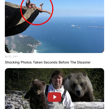
09:04 / 06 Avqust 2026
CƏMİYYƏT
BUZZ DAY
Shocking Photos Taken Seconds Before The Disaster
Avqustda pulu tükənməyəcək
bürclər
32
0
0