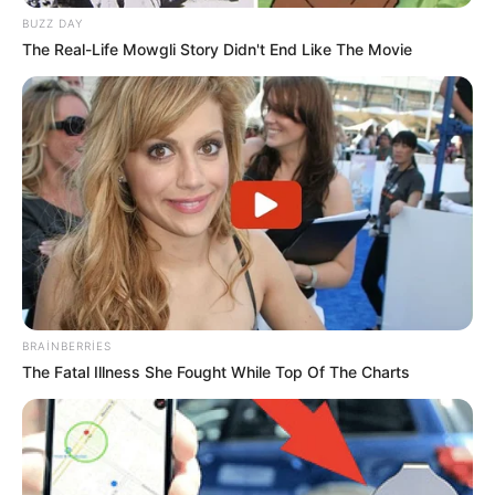
BUZZ DAY
The Real-Life Mowgli Story Didn't End Like The Movie
09:30 / 06 Avqust 2026
CƏMİYYƏT
Ağır QƏZA:
ölən var
4
0
0
BRAINBERRIES
The Fatal Illness She Fought While Top Of The Charts