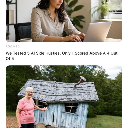
yeniyetmənin axtarışları aparılır
- VİDEO
163
0
0
ROOM30
We Tested 5 AI Side Hustles. Only 1 Scored Above A 4 Out
Of 5
19:28 / 05 Avqust 2026
DÜNYA
TƏCİLİ! Qardaş ölkə kritik sistemi Bakıya
təhvil verdi -
Tarixdə İLK
173
0
0