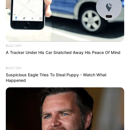
09:15 / 06 Avqust 2026
CƏMİYYƏT
Yağış yağacaq, güclü külək əsəcək -
HAVA PROQNOZU
20
0
0
BUZZ DAY
A Tracker Under His Car Snatched Away His Peace Of Mind
BUZZ DAY
Suspicious Eagle Tries To Steal Puppy - Watch What
Happened
09:07 / 06 Avqust 2026
KRİMİNAL
Gəncədə kütləvi dava -
ölən və