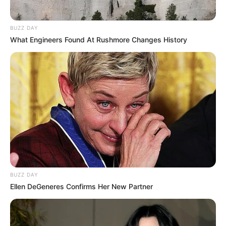
Bakıda 3 istiqamətdə
TIXAC VAR
BUZZ DAY
What Engineers Found At Rushmore Changes History
37
0
0
00:51 / 06 Avqust 2026
BUZZ DAY
DÜNYA
Ellen DeGeneres Confirms Her New Partner
İndoneziya sahillərində
zəlzələ oldu