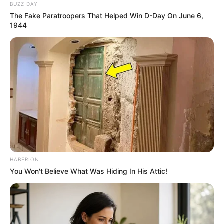
BUZZ DAY
19:59 / 05 Avqust 2026
The Fake Paratroopers That Helped Win D-Day On June 6,
ŞOU-BİZNES
1944
"Paltarımı nə hədiyyə edirəm, nə də
satıram" — Aygün Kazımova ilə müsahibə
85
0
0
HABERION
You Won't Believe What Was Hiding In His Attic!
19:49 / 05 Avqust 2026
KRİMİNAL
Mingəçevirdə kanalda batan