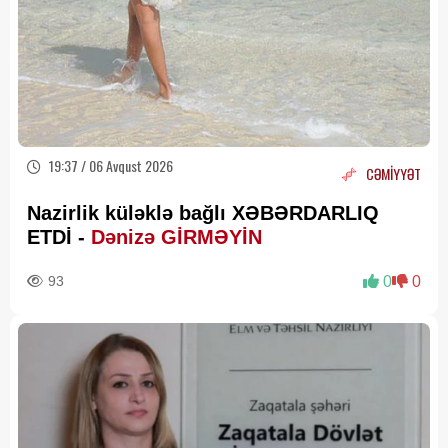
19:37 / 06 Avqust 2026
CƏMİYYƏT
Nazirlik küləklə bağlı XƏBƏRDARLIQ
ETDİ -
Dənizə GİRMƏYİN
93
0
0