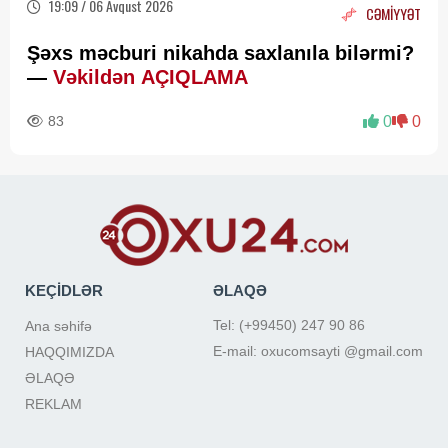
19:09 / 06 Avqust 2026
CƏMİYYƏT
Şəxs məcburi nikahda saxlanıla bilərmi?
—
Vəkildən AÇIQLAMA
83
0
0
KEÇİDLƏR
ƏLAQƏ
Tel: (+99450) 247 90 86
Ana səhifə
E-mail: oxucomsayti @gmail.com
HAQQIMIZDA
ƏLAQƏ
REKLAM