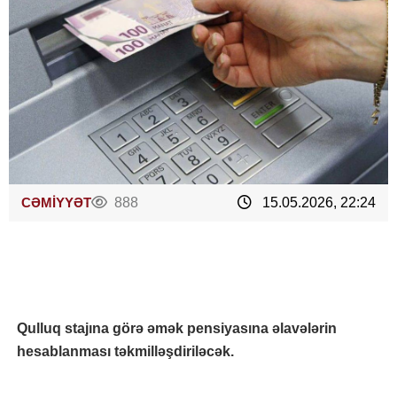
CƏMİYYƏT
888
15.05.2026, 22:24
Qulluq stajına görə əmək pensiyasına əlavələrin
hesablanması təkmilləşdiriləcək.