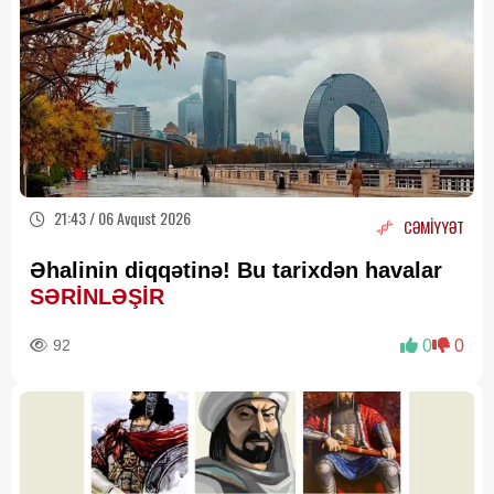
21:43 / 06 Avqust 2026
CƏMİYYƏT
Əhalinin diqqətinə! Bu tarixdən havalar
SƏRİNLƏŞİR
92
0
0