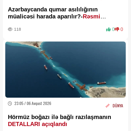
Azərbaycanda qumar asılılığının
müalicəsi harada aparılır?-
Rəsmi
Açıqlama
118
0
0
23:05 / 06 Avqust 2026
DÜNYA
Hörmüz boğazı ilə bağlı razılaşmanın
DETALLARI açıqlandı