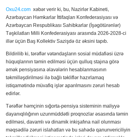
Oxu24.com
xəbər verir ki, bu, Nazirlər Kabineti,
Azərbaycan Həmkarlar İttifaqları Konfederasiyası və
Azərbaycan Respublikası Sahibkarlar (İşəgötürənlər)
Təşkilatları Milli Konfederasiyası arasında 2026-2028-ci
illər üçün Baş Kollektiv Sazişdə öz əksini tapıb.
Bildirilib ki, tərəflər vətəndaşların sosial müdafiəsi üzrə
hüquqlarının təmin edilməsi üçün qulluq stajına görə
əmək pensiyasına əlavələrin hesablanmasının
təkmilləşdirilməsi ilə bağlı təkliflər hazırlamaq
istiqamətində müvafiq işlər aparılmasını zəruri hesab
edirlər.
Tərəflər həmçinin sığorta-pensiya sisteminin maliyyə
dayanıqlılığının uzunmüddətli proqnozlar əsasında təmin
edilməsi, davamlı və dinamik inkişafına nail olunması
məqsədilə zəruri islahatları və bu sahədə qanunvericiliyin