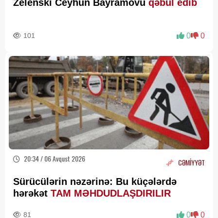
Zelenski Ceyhun Bayramovu
qəbul edib
101
0
0
20:34 / 06 Avqust 2026
CƏMİYYƏT
Sürücülərin nəzərinə: Bu küçələrdə
hərəkət
TAM MƏHDUDLAŞDIRILIR
81
0
0