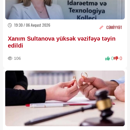
19:30 / 06 Avqust 2026
CƏMİYYƏT
Xanım Sultanova yüksək vəzifəyə təyin
edildi
106
0
0