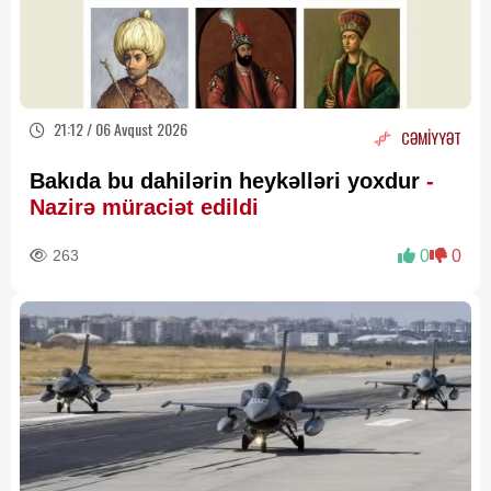
21:12 / 06 Avqust 2026
CƏMİYYƏT
Bakıda bu dahilərin heykəlləri yoxdur
-
Nazirə müraciət edildi
263
0
0