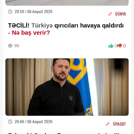
20:59 / 06 Avqust 2026
DÜNYA
TƏCİLİ!
Türkiyə
qırıcıları havaya qaldırdı
- Nə baş verir?
99
0
0
20:44 / 06 Avqust 2026
SİYASƏT