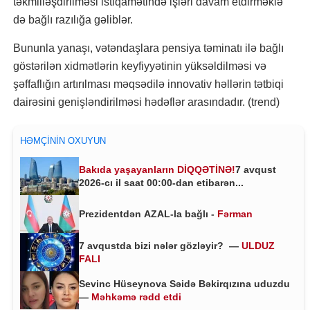
təkmilləşdirilməsi istiqamətində işləri davam etdirməklə
də bağlı razılığa gəliblər.
Bununla yanaşı, vətəndaşlara pensiya təminatı ilə bağlı
göstərilən xidmətlərin keyfiyyətinin yüksəldilməsi və
şəffaflığın artırılması məqsədilə innovativ həllərin tətbiqi
dairəsini genişləndirilməsi hədəflər arasındadır. (trend)
HƏMÇININ OXUYUN
Bakıda yaşayanların DİQQƏTİNƏ!
7 avqust
2026-cı il saat 00:00-dan etibarən...
Prezidentdən AZAL-la bağlı -
Fərman
7 avqustda bizi nələr gözləyir? —
ULDUZ
FALI
Sevinc Hüseynova Səidə Bəkirqızına uduzdu
—
Məhkəmə rədd etdi