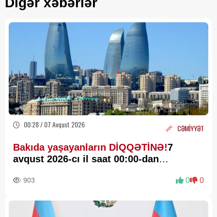
Digər xəbərlər
00:28 / 07 Avqust 2026
CƏMİYYƏT
Bakıda yaşayanların DİQQƏTİNƏ!
7
avqust 2026-cı il saat 00:00-dan
etibarən...
903
0
0