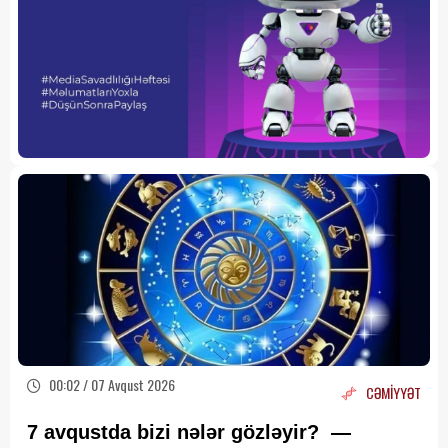
00:02 / 07 Avqust 2026
CƏMİYYƏT
7 avqustda bizi nələr gözləyir? —