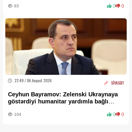
83
0
0
22:49 / 06 Avqust 2026
SİYASƏT
Ceyhun Bayramov: Zelenski Ukraynaya
göstərdiyi humanitar yardımla bağlı
Prezident İlham Əliyevə təşəkkür edib
104
0
0