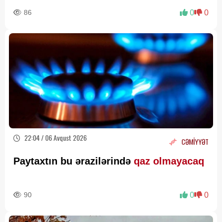
86
0
0
22:04 / 06 Avqust 2026
CƏMİYYƏT
Paytaxtın bu ərazilərində
qaz olmayacaq
90
0
0