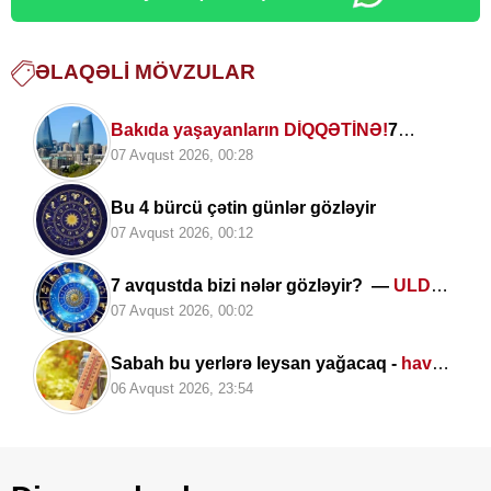
ƏLAQƏLI MÖVZULAR
Bakıda yaşayanların DİQQƏTİNƏ!
7
avqust 2026-cı il saat 00:00-dan etibarən...
07 Avqust 2026, 00:28
Bu 4 bürcü çətin günlər gözləyir
07 Avqust 2026, 00:12
7 avqustda bizi nələr gözləyir? —
ULDUZ
FALI
07 Avqust 2026, 00:02
Sabah bu yerlərə leysan yağacaq -
hava
PROQNOZU
06 Avqust 2026, 23:54