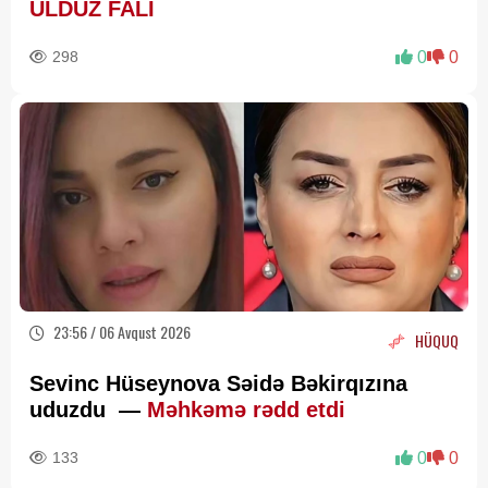
ULDUZ FALI
298
0
0
23:56 / 06 Avqust 2026
HÜQUQ
Sevinc Hüseynova Səidə Bəkirqızına
uduzdu —
Məhkəmə rədd etdi
133
0
0