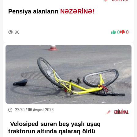
Pensiya alanların
NƏZƏRİNƏ!
96
0
0
22:20 / 06 Avqust 2026
KRİMİNAL
Velosiped sürən beş yaşlı uşaq
traktorun altında qalaraq öldü