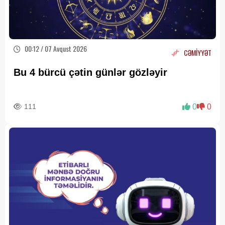
00:12 / 07 Avqust 2026
CƏMİYYƏT
Bu 4 bürcü çətin günlər gözləyir
111
0
0