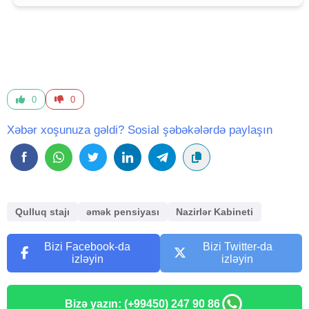
0
0
Xəbər xoşunuza gəldi? Sosial şəbəkələrdə paylaşın
Qulluq stajı
əmək pensiyası
Nazirlər Kabineti
Bizi Facebook-da
Bizi Twitter-da
izləyin
izləyin
Bizə yazın: (+99450) 247 90 86