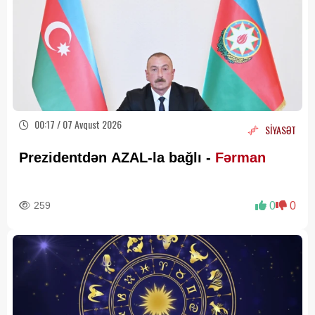
00:17 / 07 Avqust 2026
SİYASƏT
Prezidentdən AZAL-la bağlı -
Fərman
259
0
0