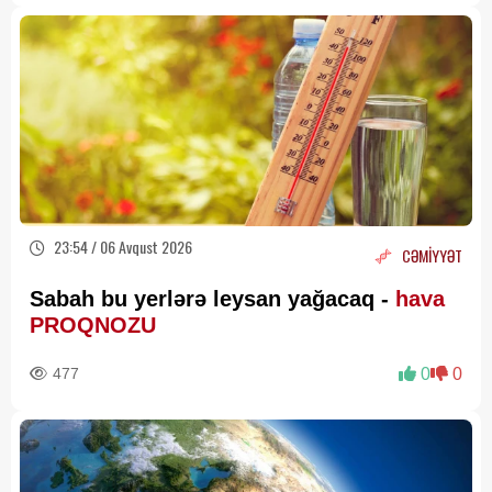
23:54 / 06 Avqust 2026
CƏMİYYƏT
Sabah bu yerlərə leysan yağacaq -
hava
PROQNOZU
477
0
0