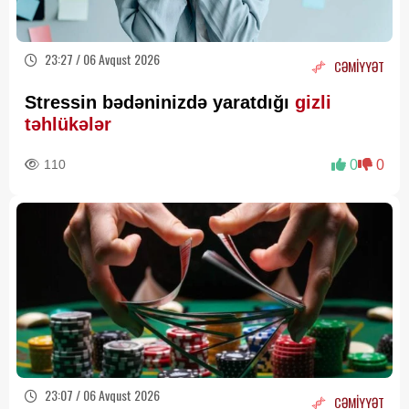
23:27 / 06 Avqust 2026
CƏMİYYƏT
Stressin bədəninizdə yaratdığı
gizli
təhlükələr
110
0
0
23:07 / 06 Avqust 2026
CƏMİYYƏT