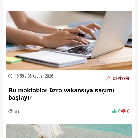
19:59 / 06 Avqust 2026
CƏMİYYƏT
Bu məktəblər üzrə vakansiya seçimi
başlayır
81
0
0