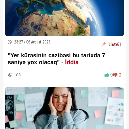
23:27 / 06 Avqust 2026
SİYASƏT
"Yer kürəsinin cazibəsi bu tarixdə 7
saniyə yox olacaq"
- İddia
103
0
0