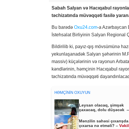
Sabah Salyan və Hacıqabul rayonları
təchizatında müvəqqəti fasilə yara
Bu barədə
Oxu24.com
-a Azərbaycan 
İstehsalat Birliyinin Salyan Regional 
Bildirilib ki, payız-qış mövsümünə hazır
yekunlaşanadək Salyan şəhərinin M.F
massiv) küçələrinin və rayonun Arbat
kəndlərinin, həmçinin Hacıqabul ray
təchizatında müvəqqəti dayandırılaca
HƏMÇININ OXUYUN
Leysan olacaq, şimşək
çaxacaq, dolu düşəcək 
ƏHALİYƏ XƏBƏRDARLIQ
Mənzilin sahəsi çıxarışda
çıxarsa nə etməli? –
Vəki