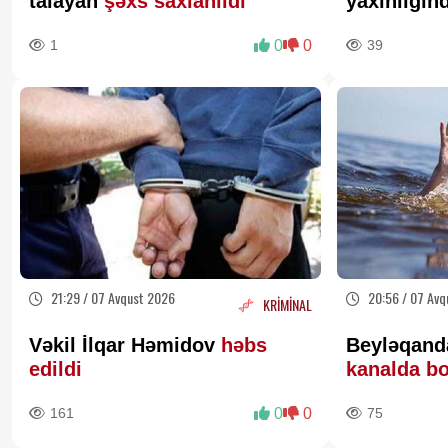
talayan
şəxs saxlanıldı
yaxınlığın
1
0
0
39
21:29 / 07 Avqust 2026
20:56 / 07 Avq
KRİMİNAL
Vəkil İlqar Həmidov
həbs
Beyləqanda
edildi
kanalda b
161
0
0
75