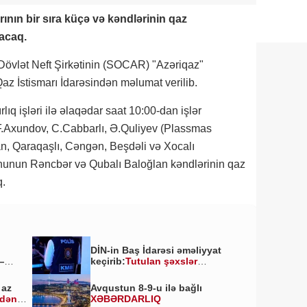
nın bir sıra küçə və kəndlərinin qaz
nacaq.
Dövlət Neft Şirkətinin (SOCAR) "Azəriqaz"
Qaz İstismarı İdarəsindən məlumat verilib.
lıq işləri ilə əlaqədar saat 10:00-dan işlər
.Axundov, C.Cabbarlı, Ə.Quliyev (Plassmas
an, Qaraqaşlı, Cəngən, Beşdəli və Xocalı
onunun Rəncbər və Qubalı Baloğlan kəndlərinin qaz
q.
DİN-in Baş İdarəsi əməliyyat
—
keçirib:
Tutulan şəxslər
kimlərdir?
 az
Avqustun 8-9-u ilə bağlı
ldən
XƏBƏRDARLIQ