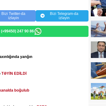
Bizi Twitter-da
Bizi Telegram-da
izləyin
izləyin
: (+99450) 247 90 86
axınlığında yanğın
ə
TƏYİN EDİLDİ
kanalda boğulub