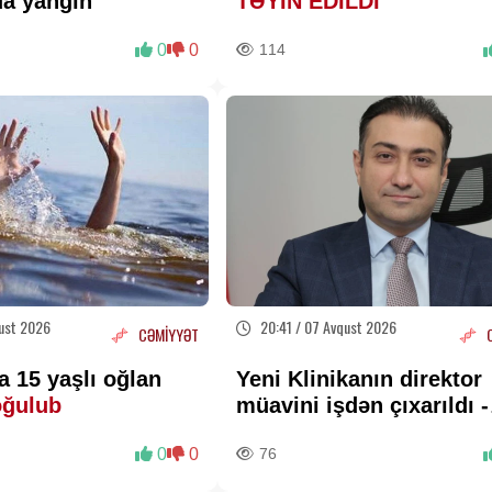
da yanğın
TƏYİN EDİLDİ
0
0
114
ust 2026
20:41 / 07 Avqust 2026
CƏMİYYƏT
 15 yaşlı oğlan
Yeni Klinikanın direktor
oğulub
müavini işdən çıxarıldı -
FOTO
0
0
76