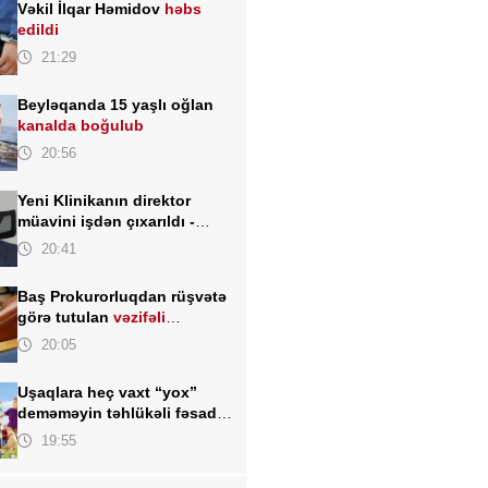
Vəkil İlqar Həmidov
həbs
edildi
21:29
Beyləqanda 15 yaşlı oğlan
kanalda boğulub
20:56
Yeni Klinikanın direktor
müavini işdən çıxarıldı -
FOTO
20:41
Baş Prokurorluqdan rüşvətə
görə tutulan
vəzifəli
şəxslərlə bağlı MƏLUMAT
20:05
Uşaqlara heç vaxt “yox”
deməməyin təhlükəli fəsadı –
Psixoloqdan valideynlərə
19:55
XƏBƏRDARLIQ