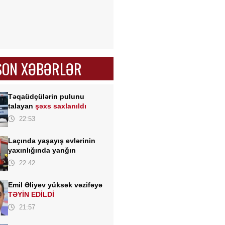
SON XƏBƏRLƏR
Təqaüdçülərin pulunu
talayan
şəxs saxlanıldı
22:53
Laçında yaşayış evlərinin
yaxınlığında yanğın
22:42
Emil Əliyev yüksək vəzifəyə
TƏYİN EDİLDİ
21:57