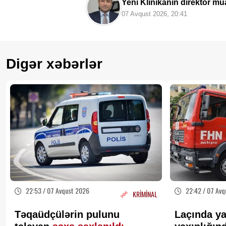
Yeni Klinikanın direktor müa
07 Avqust 2026, 20:41
Digər xəbərlər
22:53 / 07 Avqust 2026
22:42 / 07 Avq
KRİMİNAL
Təqaüdçülərin pulunu
Laçında ya