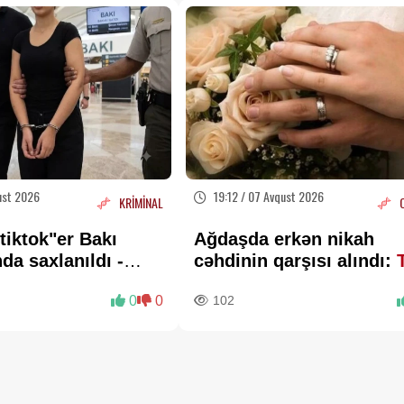
ust 2026
19:12 / 07 Avqust 2026
KRİMİNAL
tiktok"er Bakı
Ağdaşda erkən nikah
da saxlanıldı -
cəhdinin qarşısı alındı:
TƏXİRƏ SALINDI
0
0
102