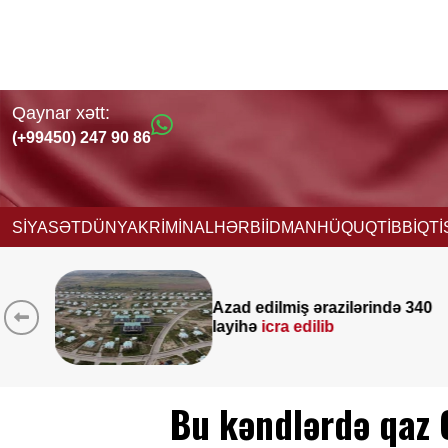
Qaynar xətt:
(+99450) 247 90 86
SİYASƏT
DÜNYA
KRİMİNAL
HƏRBİ
İDMAN
HÜQUQ
TİBB
İQT
rində 340
Yeni vəzifəyə təyinat ala
Nağdəliyevin DOSYESİ
Bu kəndlərdə qaz