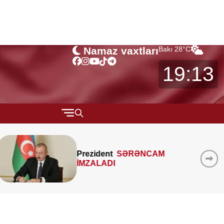
Namaz vaxtları
Bakı
28
°C
19:13
QARABAĞ
MTK-ların mənzil sahəsini
MÜSAHİBƏ
çöldən-çölə ölçməsi
MARAQLI
qanunidirmi? –
Hüquqşünas
xəbərdarlıq edir
CƏMİYYƏT
REDAKTORUN SEÇİMİ
ÖZƏL BÖLÜM