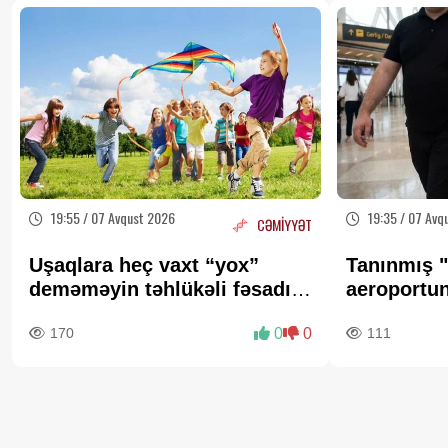
19:55 / 07 Avqust 2026
19:35 / 07 Avq
CƏMİYYƏT
Uşaqlara heç vaxt “yox”
Tanınmış "
deməməyin təhlükəli fəsadı –
aeroportun
Psixoloqdan valideynlərə
FOTO
170
0
0
111
XƏBƏRDARLIQ