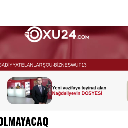
İSADİYYAT
ELANLAR
ŞOU-BİZNES
WUF13
n
Prezident
SƏRƏNCAM
İMZALADI
 OLMAYACAQ