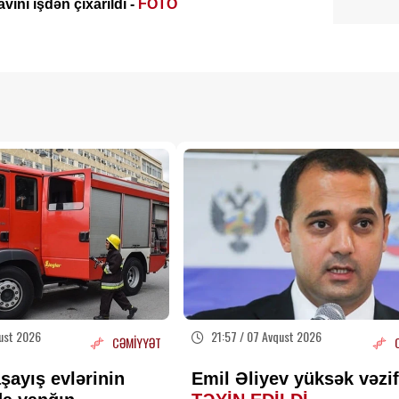
vini işdən çıxarıldı -
FOTO
ust 2026
21:57 / 07 Avqust 2026
CƏMİYYƏT
şayış evlərinin
Emil Əliyev yüksək vəzi