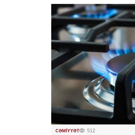
CƏMİYYƏT
512