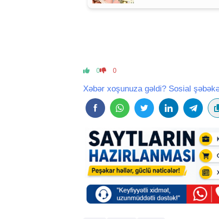
MÜHÜM AÇIQLAMA
0
0
Xəbər xoşunuza gəldi? Sosial şəbəkə