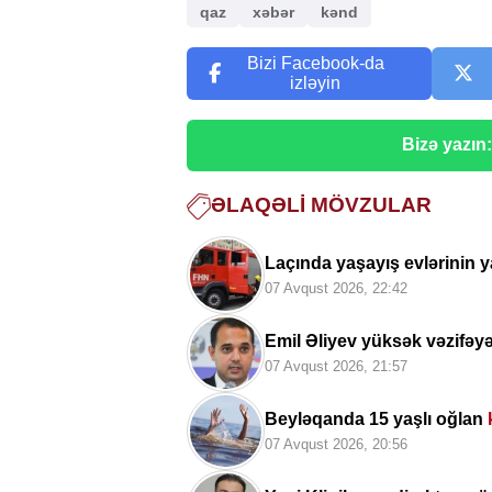
qaz
xəbər
kənd
Bizi Facebook-da
izləyin
Bizə yazın
ƏLAQƏLI MÖVZULAR
Laçında yaşayış evlərinin y
07 Avqust 2026, 22:42
Emil Əliyev yüksək vəzifəy
07 Avqust 2026, 21:57
Beyləqanda 15 yaşlı oğlan
07 Avqust 2026, 20:56