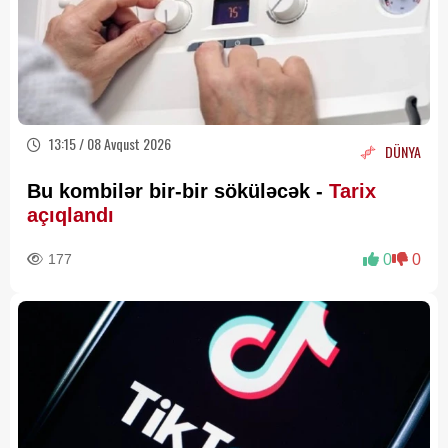
13:15 / 08 Avqust 2026
DÜNYA
Bu kombilər bir-bir söküləcək -
Tarix
açıqlandı
177
0
0