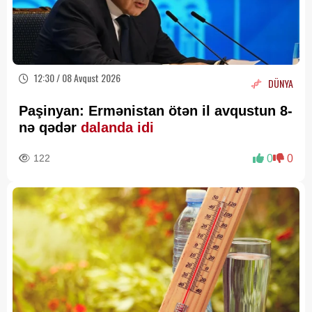
12:30 / 08 Avqust 2026
DÜNYA
Paşinyan: Ermənistan ötən il avqustun 8-
nə qədər
dalanda idi
122
0
0