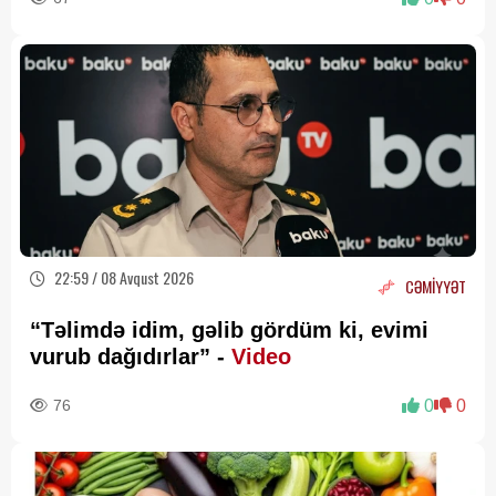
22:59 / 08 Avqust 2026
CƏMİYYƏT
“Təlimdə idim, gəlib gördüm ki, evimi
vurub dağıdırlar” -
Video
76
0
0