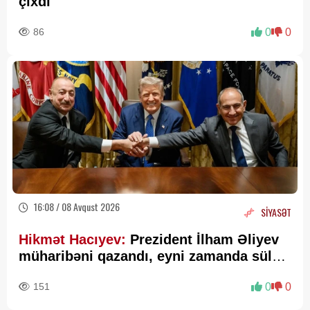
çıxdı
86
0
0
16:08 / 08 Avqust 2026
SİYASƏT
Hikmət Hacıyev:
Prezident İlham Əliyev
müharibəni qazandı, eyni zamanda sülhü
də qazandı - VİDEO
151
0
0