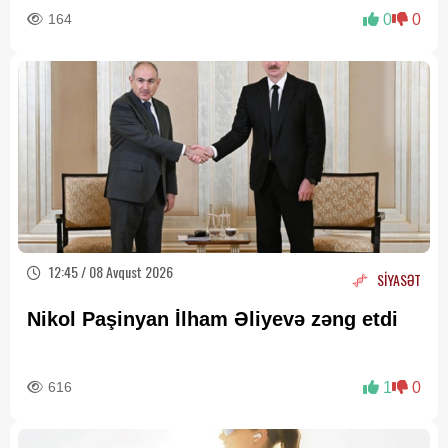
164
0
0
12:45 / 08 Avqust 2026
SİYASƏT
Nikol Paşinyan İlham Əliyevə zəng etdi
616
1
0