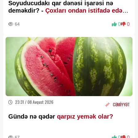
Soyuducudakı qar dənəsi işarəsi nə
deməkdir? -
Çoxları ondan istifadə edə
bilmir
64
0
0
23:31 / 08 Avqust 2026
CƏMİYYƏT
Gündə nə qədər
qarpız yemək olar?
67
0
0