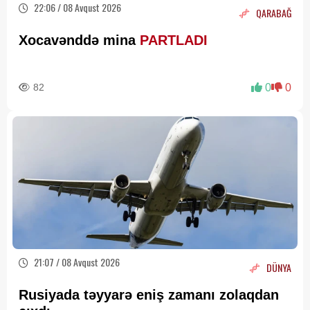
22:06 / 08 Avqust 2026
QARABAĞ
Xocavənddə mina
PARTLADI
82
0
0
21:07 / 08 Avqust 2026
DÜNYA
Rusiyada təyyarə eniş zamanı zolaqdan