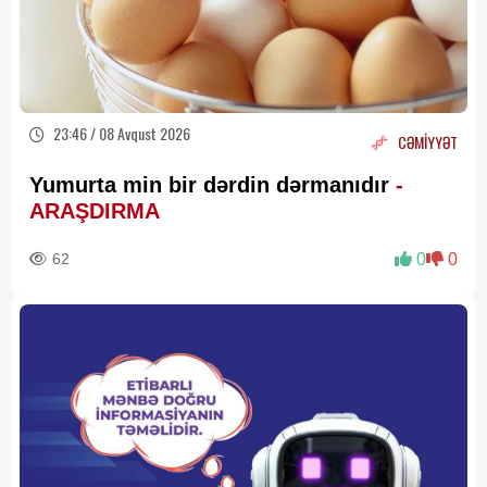
23:46 / 08 Avqust 2026
CƏMİYYƏT
Yumurta min bir dərdin dərmanıdır
-
ARAŞDIRMA
62
0
0