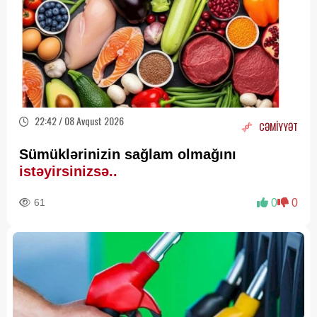
22:42 / 08 Avqust 2026
CƏMİYYƏT
Sümüklərinizin sağlam olmağını
istəyirsinizsə..
61
0
0