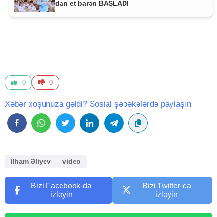
dan etibarən BAŞLADI
0
0
Xəbər xoşunuza gəldi? Sosial şəbəkələrdə paylaşın
İlham Əliyev
video
Bizi Facebook-da
Bizi Twitter-da
izləyin
izləyin