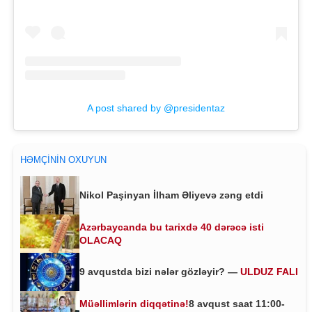
A post shared by @presidentaz
HƏMÇININ OXUYUN
Nikol Paşinyan İlham Əliyevə zəng etdi
Azərbaycanda bu tarixdə 40 dərəcə isti
OLACAQ
9 avqustda bizi nələr gözləyir? —
ULDUZ FALI
Müəllimlərin diqqətinə!
8 avqust saat 11:00-