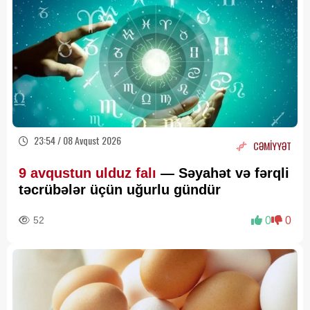
23:54 / 08 Avqust 2026
CƏMİYYƏT
9 avqustun ulduz falı
— Səyahət və fərqli
təcrübələr üçün uğurlu gündür
52
0
0