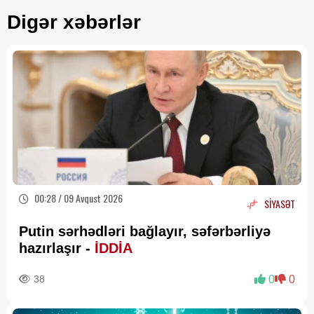
Digər xəbərlər
00:28 / 09 Avqust 2026
SİYASƏT
Putin sərhədləri bağlayır, səfərbərliyə
hazırlaşır -
İDDİA
38
0
0