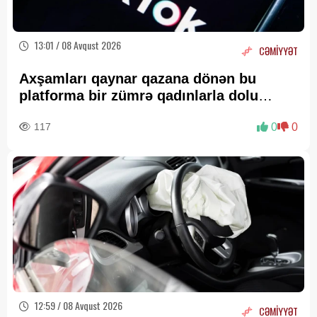
13:01 / 08 Avqust 2026
CƏMİYYƏT
Axşamları qaynar qazana dönən bu
platforma bir zümrə qadınlarla dolu
olur...
117
0
0
12:59 / 08 Avqust 2026
CƏMİYYƏT