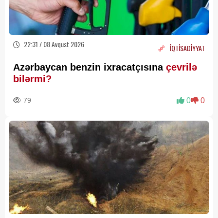
22:31 / 08 Avqust 2026
İQTİSADİYYAT
Azərbaycan benzin ixracatçısına
çevrilə
bilərmi?
79
0
0