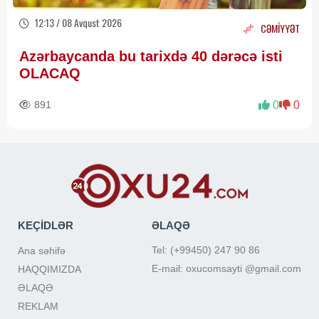
12:13 / 08 Avqust 2026
CƏMİYYƏT
Azərbaycanda bu tarixdə 40 dərəcə isti
OLACAQ
891
0
0
KEÇİDLƏR
ƏLAQƏ
Tel: (+99450) 247 90 86
Ana səhifə
E-mail: oxucomsayti @gmail.com
HAQQIMIZDA
ƏLAQƏ
REKLAM