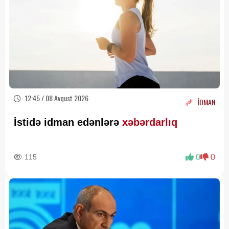
12:45 / 08 Avqust 2026
İDMAN
İstidə idman edənlərə
xəbərdarlıq
115
0
0