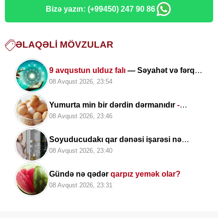
Bizə yazın: (+99450) 247 90 86
ƏLAQƏLI MÖVZULAR
9 avqustun ulduz falı
— Səyahət və fərqli
təcrübələr üçün uğurlu gündür
08 Avqust 2026, 23:54
Yumurta min bir dərdin dərmanıdır
-
ARAŞDIRMA
08 Avqust 2026, 23:46
Soyuducudakı qar dənəsi işarəsi nə
deməkdir? -
Çoxları ondan istifadə edə
08 Avqust 2026, 23:40
bilmir
Gündə nə qədər
qarpız yemək olar?
08 Avqust 2026, 23:31