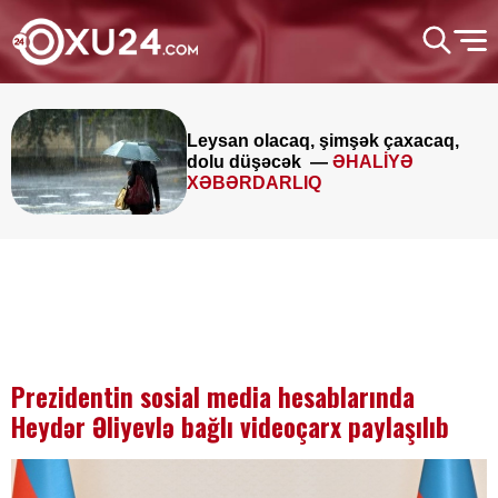
Leysan olacaq, şimşək çaxacaq,
dolu düşəcək —
ƏHALİYƏ
XƏBƏRDARLIQ
Prezidentin sosial media hesablarında
Heydər Əliyevlə bağlı videoçarx paylaşılıb