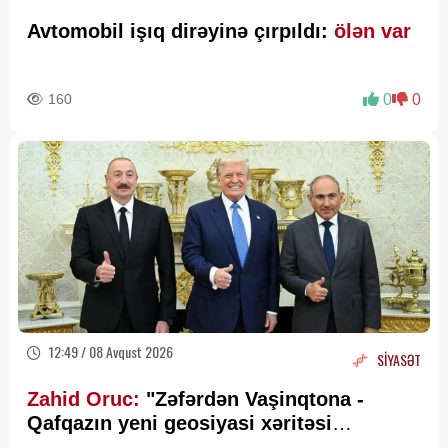
Avtomobil işıq dirəyinə çırpıldı:
ölən var
160
0
0
12:49 / 08 Avqust 2026
SİYASƏT
Zahid Oruc:
"Zəfərdən Vaşinqtona -
Qafqazın yeni geosiyasi xəritəsi
cızılır”..