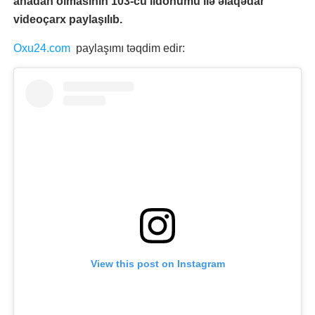
anadan olmasının 103-cü ildönümü ilə əlaqədar
videoçarx paylaşılıb.
Oxu24.com
paylaşımı təqdim edir:
View this post on Instagram