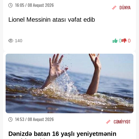
16:05 / 08 Avqust 2026
DÜNYA
Lionel Messinin atası vəfat edib
140
0
0
14:53 / 08 Avqust 2026
CƏMİYYƏT
Dənizdə batan 16 yaşlı yeniyetmənin