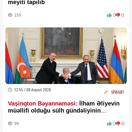
meyiti tapılıb
155
0
0
13:55 / 08 Avqust 2026
SİYASƏT
Vaşinqton Bəyannaməsi:
İlham Əliyevin
müəllifi olduğu sülh gündəliyinin
beynəlxalq miqyasda təsdiqi
99
0
0